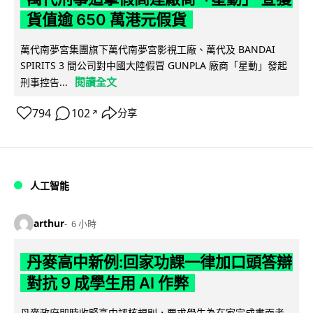
貨值逾 650 萬港元假貨
萬代南夢宮集團旗下萬代南夢宮影視工廠、萬代及 BANDAI
SPIRITS 3 間公司對中國大陸假冒 GUNPLA 廠商「星動」發起
閱讀全文
刑事控告...
794
102
分享
↗
人工智能
arthur
6 小時
丹麥高中新例:回家功課一律加口頭答辯
對抗 9 成學生用 AI 作弊
丹麥政府即時收緊高中評核規則，要求學生為在家完成書面考