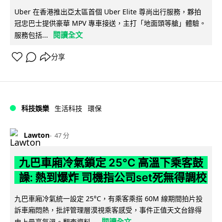
Uber 在香港推出亞太區首個 Uber Elite 尊尚出行服務，夥拍
冠忠巴士提供豪華 MPV 專車接送，主打「地面頭等艙」體驗。
閱讀全文
服務包括...
分享
科技娛樂
生活科技
環保
Lawton
47 分
九巴車廂冷氣鎖定 25°C 高溫下乘客鼓
譟: 熱到爆炸 司機指公司set死無得調校
九巴車廂冷氣統一設定 25°C，有乘客乘搭 60M 線期間拍片投
訴車廂悶熱，批評管理層漠視乘客感受，事件正值天文台錄得
閱讀全文
史上最高氣溫。翻查資料...