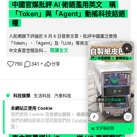
中國官媒批評 AI 術語濫用英文 稱
「Token」與「Agent」動搖科技話語
權
人民網旗下評論於 8 月 6 日發表文章，批評中國廣泛使用
「Token」、「Agent」及「LLM」等英文術語，認為做法侵蝕
×
閱讀全文
中文表意空間及科...
790
341
分享
↗
科技娛樂
生活科技
汽車科技
本網站正使用 Cookie
藍骨
1 日
我們使用 Cookie 改善網站體驗。 繼續使用
🎵
⛶
我們的網站即表示您同意我們的
Cookie 政
策
。
BMW 車廂熒幕強推蜘蛛俠電影廣告
📖 文字版訪問
→