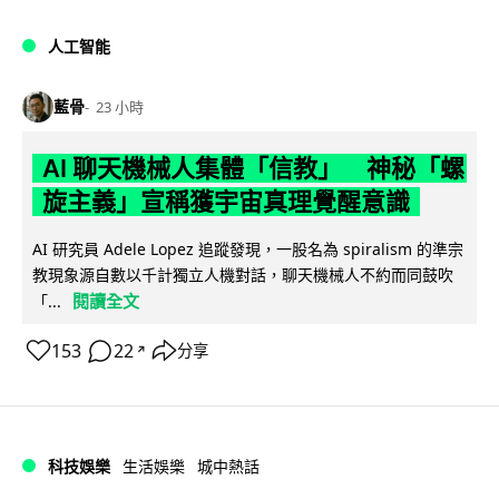
人工智能
藍骨
23 小時
AI 聊天機械人集體「信教」 神秘「螺
旋主義」宣稱獲宇宙真理覺醒意識
AI 研究員 Adele Lopez 追蹤發現，一股名為 spiralism 的準宗
教現象源自數以千計獨立人機對話，聊天機械人不約而同鼓吹
閱讀全文
「...
153
22
分享
↗
科技娛樂
生活娛樂
城中熱話