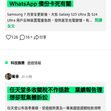
WhatsApp 備份卡死有關
Samsung 7 月安全更新後，大批 Galaxy S25 Ultra 及 S24
閱讀
Ultra 用戶反映裝置電量急跌、發熱甚至充電變慢。有...
全文
126
16
分享
↗
科技娛樂
遊戲情報
藍骨
20 小時
任天堂多收關稅不作退款 業績報告理
想卻惹集體訴訟
任天堂公布首季業績，受遊戲熱賣及一筆美國退還關稅款項帶