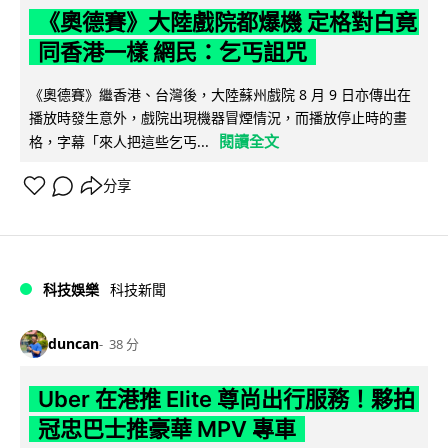
《奧德賽》大陸戲院都爆機 定格對白竟
同香港一樣 網民：乞丐詛咒
《奧德賽》繼香港、台灣後，大陸蘇州戲院 8 月 9 日亦傳出在
播放時發生意外，戲院出現機器冒煙情況，而播放停止時的畫
閱讀全文
格，字幕「來人把這些乞丐...
分享
科技娛樂
科技新聞
duncan
38 分
Uber 在港推 Elite 尊尚出行服務！夥拍
冠忠巴士推豪華 MPV 專車