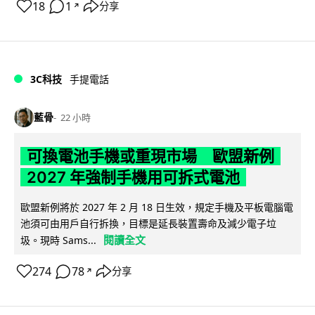
18
1
分享
↗
3C科技
手提電話
藍骨
22 小時
可換電池手機或重現市場 歐盟新例
2027 年強制手機用可拆式電池
歐盟新例將於 2027 年 2 月 18 日生效，規定手機及平板電腦電
池須可由用戶自行拆換，目標是延長裝置壽命及減少電子垃
閱讀全文
圾。現時 Sams...
274
78
分享
↗