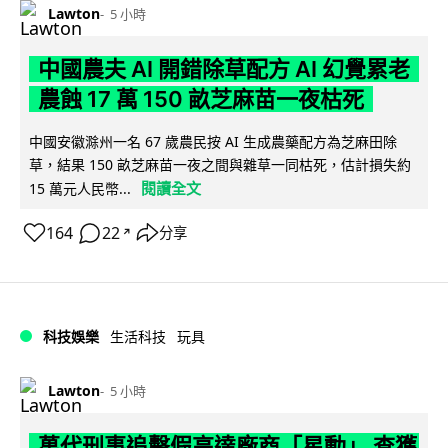
Lawton
5 小時
中國農夫 AI 開錯除草配方 AI 幻覺累老
農蝕 17 萬 150 畝芝麻苗一夜枯死
中國安徽滁州一名 67 歲農民按 AI 生成農藥配方為芝麻田除
草，結果 150 畝芝麻苗一夜之間與雜草一同枯死，估計損失約
閱讀全文
15 萬元人民幣...
164
22
分享
↗
科技娛樂
生活科技
玩具
Lawton
5 小時
萬代刑事追擊假高達廠商「星動」 查獲