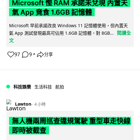
Microsoft 慳 RAM 承諾未兌現 內置天
氣 App 竟食 1.6GB 記憶體
Microsoft 早前承諾改良 Windows 11 記憶體使用，但內置天
閱讀全
氣 App 測試發現最高可佔用 1.6GB 記憶體，對 8GB...
文
97
9
分享
↗
科技娛樂
生活科技
航拍
Lawton
4 小時
無人機兩周巡查違規駕駛 重型車走快線
即時被截查