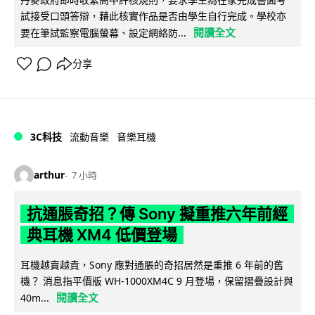
試接受口頭答辯，藉此核實作品是否由學生自行完成。學校亦
閱讀全文
要在筆試監察電腦螢幕、設定網絡防...
分享
3C科技
流動音樂
音樂耳機
arthur
7 小時
抗通脹奇招？傳 Sony 擬重推六年前經
典耳機 XM4 低價登場
耳機越賣越貴，Sony 應對通脹的奇招居然是重推 6 年前的舊
機？ 消息指平價版 WH-1000XM4C 9 月登場，保留摺疊設計與
閱讀全文
40m...