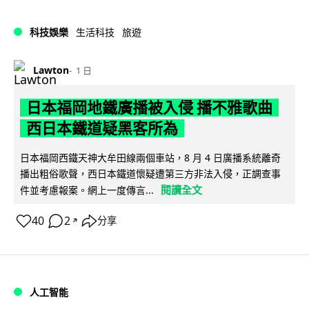
科技娛樂
生活科技
旅遊
Lawton
1 日
日本福岡地鐵廣播被入侵 播不雅歌曲
西日本鐵道疑黑客所為
日本福岡西鐵天神大牟田線兩個車站，8 月 4 日廣播系統離奇
播出粗俗歌聲，西日本鐵道懷疑遭第三方非法入侵，正調查事
閱讀全文
件並考慮報案。網上一度傳言...
40
2
分享
↗
人工智能