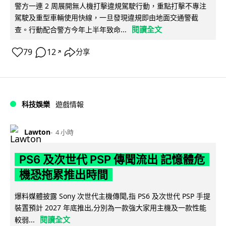
警方一連 2 周展開無人機打擊違規駕駛行動，重點打擊不專注
駕駛及重型車輛使用快線，一旦發現違規即由地面交通警截
閱讀全文
查。行動配合警方今年上半年致命...
79
12
分享
↗
科技娛樂
遊戲情報
Lawton
4 小時
PS6 及次世代 PSP 傳聞流出 記憶體危
機恐拖累推出時間
爆料媒體披露 Sony 次世代主機傳聞,指 PS6 及次世代 PSP 手提
裝置預計 2027 年底推出,分別為一款強大家用主機及一款性能
閱讀全文
較弱...