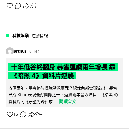
分享
科技娛樂
遊戲情報
arthur
9 小時
十年低谷終翻身 暴雪連續兩年增長 靠
《暗黑 4》資料片逆襲
收購兩年，暴雪終於擺脫動視魔咒？總裁內部電郵流出：暴雪
已成 Xbox 表現最好團隊之一，連續兩年營收增長。《暗黑 4》
閱讀全文
資料片同《守望先鋒》成...
12
分享