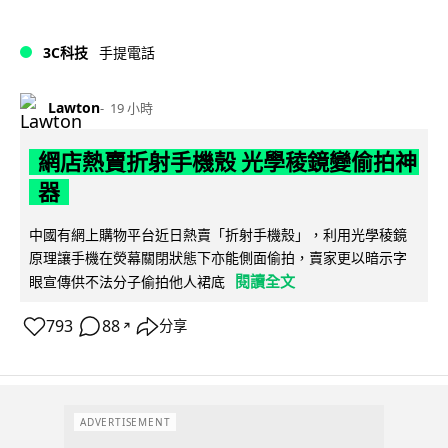
3C科技
手提電話
Lawton
19 小時
網店熱賣折射手機殼 光學稜鏡變偷拍神
器
中國有網上購物平台近日熱賣「折射手機殼」，利用光學稜鏡
原理讓手機在熒幕關閉狀態下亦能側面偷拍，賣家更以暗示字
閱讀全文
眼宣傳供不法分子偷拍他人裙底
793
88
分享
↗
ADVERTISEMENT