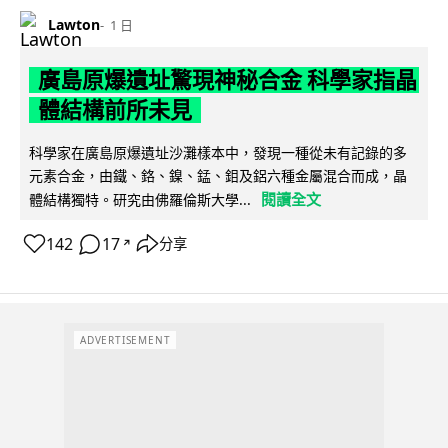
Lawton
1 日
廣島原爆遺址驚現神秘合金 科學家指晶
體結構前所未見
科學家在廣島原爆遺址沙灘樣本中，發現一種從未有記錄的多
元素合金，由鐵、鉻、鎳、錳、鉬及鋁六種金屬混合而成，晶
閱讀全文
體結構獨特。研究由佛羅倫斯大學...
142
17
分享
↗
ADVERTISEMENT