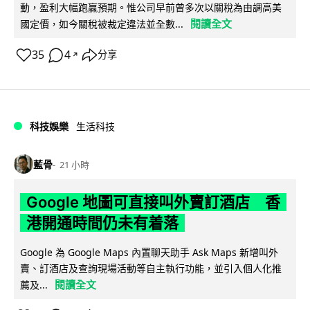
動，盈利大幅跑贏預期。惟公司早前曾多次以關稅為由調高美
閱讀全文
國定價，如今關稅被裁定違法並全數...
35
4
分享
↗
科技娛樂
生活科技
藍骨
21 小時
Google 地圖可直接叫外賣訂酒店 香
港開通時間仍未有着落
Google 為 Google Maps 內置聊天助手 Ask Maps 新增叫外
賣、訂酒店及查詢現場活動等自主執行功能，並引入個人化推
閱讀全文
薦及...