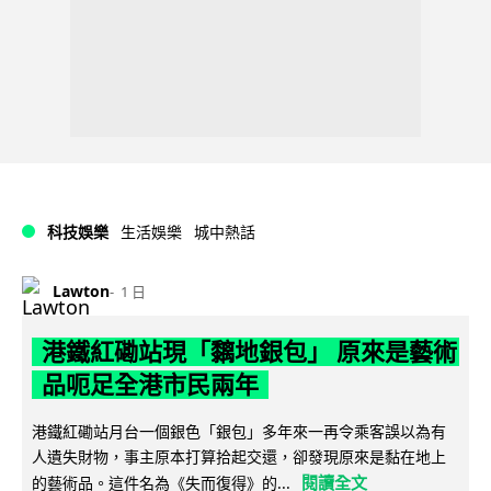
科技娛樂
生活娛樂
城中熱話
Lawton
1 日
港鐵紅磡站現「黐地銀包」 原來是藝術
品呃足全港市民兩年
港鐵紅磡站月台一個銀色「銀包」多年來一再令乘客誤以為有
人遺失財物，事主原本打算拾起交還，卻發現原來是黏在地上
閱讀全文
的藝術品。這件名為《失而復得》的...