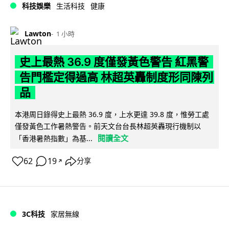
科技娛樂
生活科技
健康
Lawton
1 小時
史上最熱 36.9 度僅發黃色警告 紅黑警
告門檻定得過高 林超英轟制度形同陳列
品
本港周日錄得史上最熱 36.9 度，上水更達 39.8 度，惟勞工處
僅發黃色工作暑熱警告。前天文台台長林超英轟現行機制以
閱讀全文
「香港暑熱指數」為基...
62
19
分享
↗
3C科技
家居無線