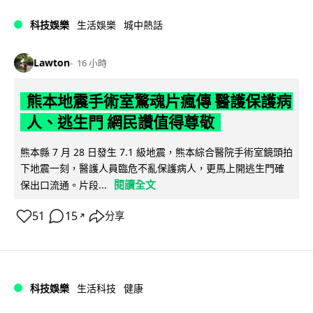
科技娛樂
生活娛樂
城中熱話
Lawton
16 小時
熊本地震手術室驚魂片瘋傳 醫護保護病
人、逃生門 網民讚值得尊敬
熊本縣 7 月 28 日發生 7.1 級地震，熊本綜合醫院手術室鏡頭拍
下地震一刻，醫護人員臨危不亂保護病人，更馬上開逃生門確
閱讀全文
保出口流通。片段...
51
15
分享
↗
科技娛樂
生活科技
健康