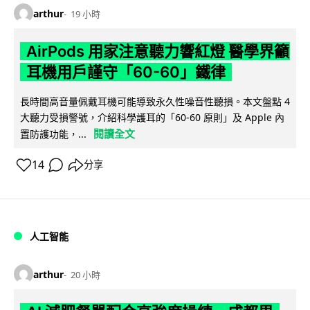
arthur
19 小時
AirPods 用家注意聽力響紅燈 醫學界籲
耳機用戶謹守「60-60」鐵律
長時間高音量佩戴耳機可能導致永久性噪音性聽損。本文盤點 4
大聽力受損警號，介紹科學護耳的「60-60 原則」及 Apple 內
閱讀全文
置防護功能，...
14
分享
人工智能
arthur
20 小時