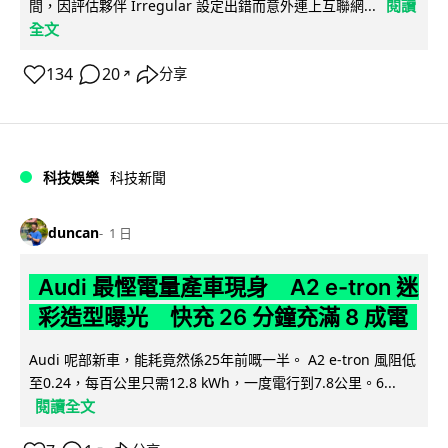
閱讀
間，因評估夥伴 Irregular 設定出錯而意外連上互聯網...
全文
134
20
分享
↗
科技娛樂
科技新聞
duncan
1 日
Audi 最慳電量產車現身 A2 e-tron 迷
彩造型曝光 快充 26 分鐘充滿 8 成電
Audi 呢部新車，能耗竟然係25年前嘅一半。 A2 e-tron 風阻低
至0.24，每百公里只需12.8 kWh，一度電行到7.8公里。6...
閱讀全文