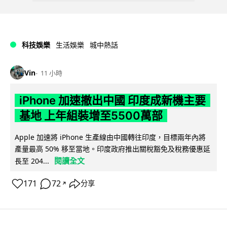
科技娛樂
生活娛樂
城中熱話
Vin
11 小時
iPhone 加速撤出中國 印度成新機主要
基地 上年組裝增至5500萬部
Apple 加速將 iPhone 生產線由中國轉往印度，目標兩年內將
產量最高 50% 移至當地。印度政府推出關稅豁免及稅務優惠延
閱讀全文
長至 204...
171
72
分享
↗