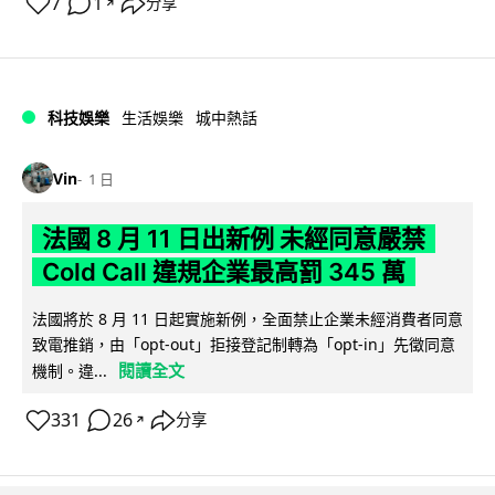
7
1
分享
↗
科技娛樂
生活娛樂
城中熱話
Vin
1 日
法國 8 月 11 日出新例 未經同意嚴禁
Cold Call 違規企業最高罰 345 萬
法國將於 8 月 11 日起實施新例，全面禁止企業未經消費者同意
致電推銷，由「opt-out」拒接登記制轉為「opt-in」先徵同意
閱讀全文
機制。違...
331
26
分享
↗