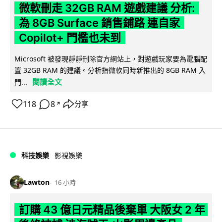
微軟刪走 32GB RAM 遊戲建議 分析:
為 8GB Surface 銷售鋪路 連自家
Copilot+ 門檻也未到
Microsoft 被發現靜靜刪除官方網站上，對遊戲玩家要為電腦配
置 32GB RAM 的建議。分析指微軟同時新推出的 8GB RAM 入
閱讀全文
門...
118
8
分享
↗
科技娛樂
影視娛樂
Lawton
16 小時
訂購 43 億日元精品後棄單 大阪女 2 年