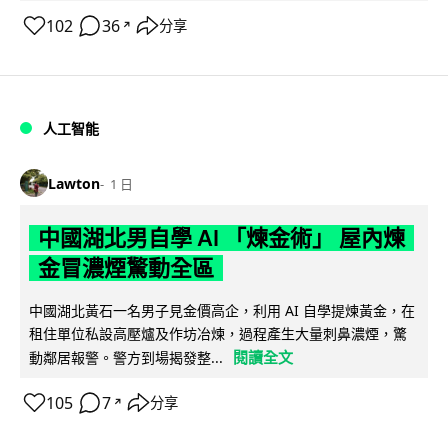
102
36
分享
↗
人工智能
Lawton
1 日
中國湖北男自學 AI 「煉金術」 屋內煉
金冒濃煙驚動全區
中國湖北黃石一名男子見金價高企，利用 AI 自學提煉黃金，在
租住單位私設高壓爐及作坊冶煉，過程產生大量刺鼻濃煙，驚
閱讀全文
動鄰居報警。警方到場揭發整...
105
7
分享
↗