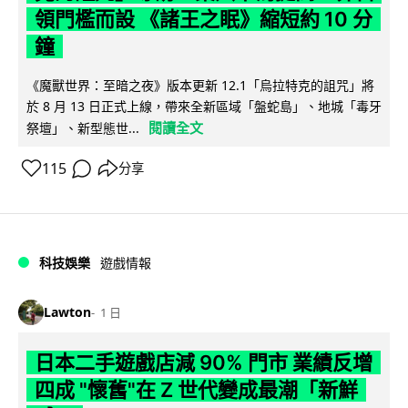
領門檻而設 《諸王之眠》縮短約 10 分
鐘
《魔獸世界：至暗之夜》版本更新 12.1「烏拉特克的詛咒」將
於 8 月 13 日正式上線，帶來全新區域「盤蛇島」、地城「毒牙
閱讀全文
祭壇」、新型態世...
115
分享
科技娛樂
遊戲情報
Lawton
1 日
日本二手遊戲店減 90% 門市 業績反增
四成 "懷舊"在 Z 世代變成最潮「新鮮