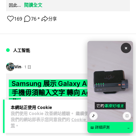
閱讀全文
因此...
169
76
分享
↗
×
人工智能
Vin
1 日
Samsung 展示 Galaxy AI 新方向 未來
手機毋須輸入文字 轉向 Agent 全自動操
作
本網站正使用 Cookie
我們使用 Cookie 改善網站體驗。 繼續使用
Samsung 電子 MX 部門顧客體驗辦公室主管兼副總裁 Jay Kim
🎵
⛶
我們的網站即表示您同意我們的
Cookie 政
閱讀全
表示，品牌正推動 Galaxy AI 邁向全自動化 Agent...
策
。
📖 詳細評測
→
文