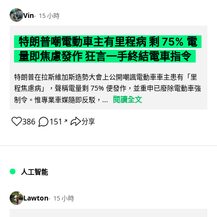
Vin
15 小時
特朗普嘲電動車主有里程病 剩 75% 電
量即焦慮發作 狂言一手終結電車指令
特朗普在拉斯維加斯造勢大會上公開嘲諷電動車車主患有「里
程焦慮病」，聲稱電量剩 75% 便發作，並重申已廢除電動車強
閱讀全文
制令。惟專業車媒隨即反駁，...
386
151
分享
↗
人工智能
Lawton
15 小時