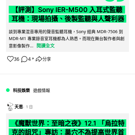
【評測】Sony IER-M500 入耳式監聽
耳機：現場拍攝、後製監聽與人聲利器
談到專業混音專用的聲音監聽耳機，Sony 經典 MDR-7506 到
MDR-M1 專業錄音室耳機都為人熟悉。而現在舞台製作者與創
閱讀全文
意影像製作...
36
4
分享
↗
科技娛樂
遊戲情報
天恩
1 日
《魔獸世界：至暗之夜》12.1 「烏拉特
克的詛咒」專訪：巢穴不為提高世界首