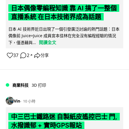
日本偶像零編程知識 靠 AI 搞了一整個
直播系統 在日本技術界成為話題
日本 AI 技術界近日出現了一個引發廣泛討論的熱門話題：日本
偶像前 Juice=Juice 成員宮本佳林在完全沒有編程經驗的情況
閱讀全文
下，僅憑藉與...
37
2
分享
↗
商業科技
3D 打印
Vin
10 小時
中三巴士鐵路迷 自製紙皮遙控巴士 門,
水撥識郁 + 實時GPS報站