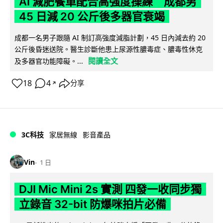
AI 減肥餐單配合高強度操練 成都男
45 日減 20 公斤後多器官衰竭
成都一名男子跟隨 AI 制訂高強度減脂計劃，45 日內減去約 20
公斤後昏迷送院。醫生診斷他患上尿源性膿毒症、膿毒性休克
閱讀全文
及多器官功能障礙。...
18
4
分享
↗
3C科技
家居無線
影音產品
Vin
1 日
DJI Mic Mini 2s 實測 四發一收同步獨
立錄音 32-bit 防爆咪拍片必備