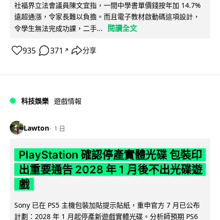
社福界立法會議員陳文宜指，一間中學書單價錢按年加 14.7%
遠超通漲，令家長難以負擔。而且電子教材啟動碼這項設計，
閱讀全文
令學生無法完成功課，二手...
935
371
分享
↗
科技娛樂
遊戲情報
Lawton
1 日
PlayStation 確認停產實體光碟 包裝印
出重要通告 2028 年 1 月後不出光碟遊
戲
Sony 已在 PS5 主機包裝加貼提示貼紙，重申官方 7 月已公布
計劃：2028 年 1 月起停產新遊戲實體光碟。分析師預期 PS6