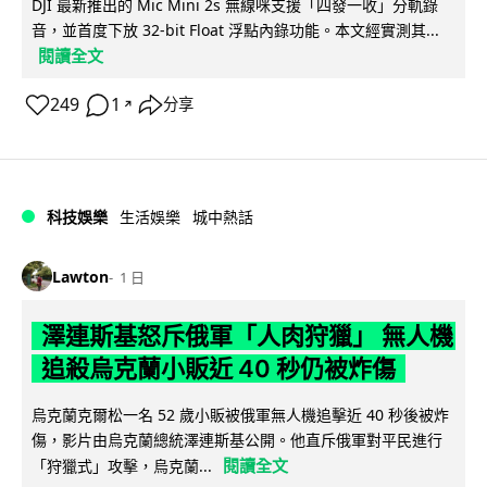
DJI 最新推出的 Mic Mini 2s 無線咪支援「四發一收」分軌錄
音，並首度下放 32-bit Float 浮點內錄功能。本文經實測其...
閱讀全文
249
1
分享
↗
科技娛樂
生活娛樂
城中熱話
Lawton
1 日
澤連斯基怒斥俄軍「人肉狩獵」 無人機
追殺烏克蘭小販近 40 秒仍被炸傷
烏克蘭克爾松一名 52 歲小販被俄軍無人機追擊近 40 秒後被炸
傷，影片由烏克蘭總統澤連斯基公開。他直斥俄軍對平民進行
閱讀全文
「狩獵式」攻擊，烏克蘭...