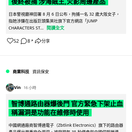
後終被捕 涉海賊王,火影周邊產品
日本警視廳神田署 8 月 6 日公布，拘捕一名 32 歲大阪女子，
指她涉嫌在出版巨頭集英社旗下官方網店「JUMP
閱讀全文
CHARACTERS ST...
52
8
分享
↗
商業科技
資訊保安
Vin
16 小時
智博通路由器爆後門 官方緊急下架止血
稱漏洞是功能在維修時使用
中國網通廠商智博通電子（Zbtlink Electronics）旗下的路由器
產品爆出嚴重安全漏洞，被發現每 35 秒便會與中國伺服器連