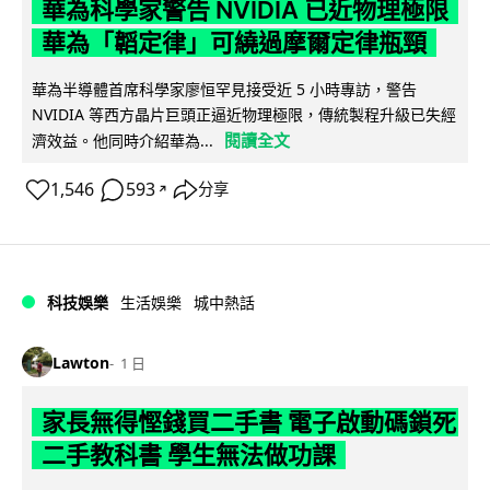
華為科學家警告 NVIDIA 已近物理極限
華為「韜定律」可繞過摩爾定律瓶頸
華為半導體首席科學家廖恒罕見接受近 5 小時專訪，警告
NVIDIA 等西方晶片巨頭正逼近物理極限，傳統製程升級已失經
閱讀全文
濟效益。他同時介紹華為...
1,546
593
分享
↗
科技娛樂
生活娛樂
城中熱話
Lawton
1 日
家長無得慳錢買二手書 電子啟動碼鎖死
二手教科書 學生無法做功課