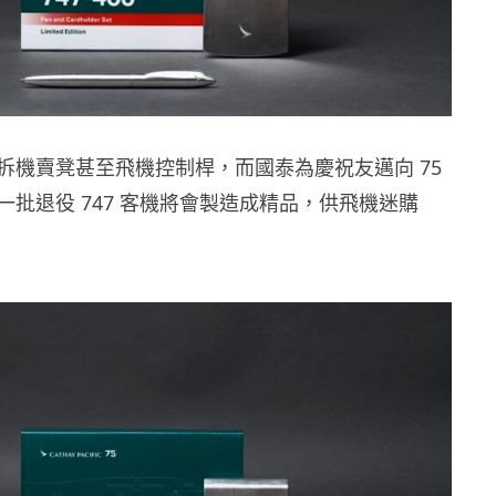
拆機賣凳甚至飛機控制桿，而國泰為慶祝友邁向 75
一批退役 747 客機將會製造成精品，供飛機迷購