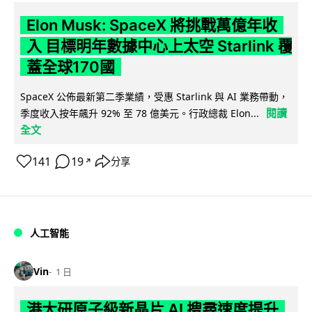
Elon Musk: SpaceX 將挑戰萬億年收
入 目標明年數據中心上太空 Starlink 覆
蓋全球170國
SpaceX 公佈最新第二季業績，受惠 Starlink 與 AI 業務帶動，
閱讀
季度收入按年飆升 92% 至 78 億美元。行政總裁 Elon...
全文
141
19
分享
↗
人工智能
Vin
1 日
港大研原子級新晶片 AI 搜尋速度提升