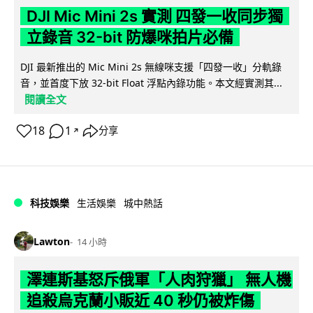
DJI Mic Mini 2s 實測 四發一收同步獨
立錄音 32-bit 防爆咪拍片必備
DJI 最新推出的 Mic Mini 2s 無線咪支援「四發一收」分軌錄
音，並首度下放 32-bit Float 浮點內錄功能。本文經實測其...
閱讀全文
18
1
分享
↗
科技娛樂
生活娛樂
城中熱話
Lawton
14 小時
澤連斯基怒斥俄軍「人肉狩獵」 無人機
追殺烏克蘭小販近 40 秒仍被炸傷