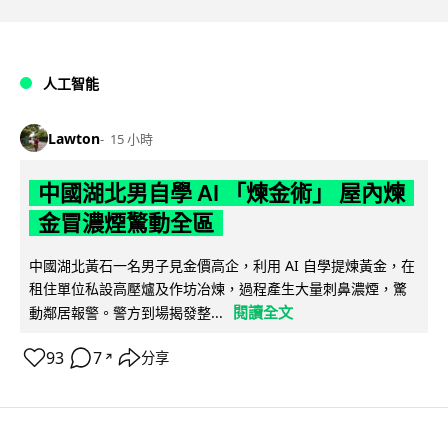
人工智能
Lawton
15 小時
中國湖北男自學 AI 「煉金術」 屋內煉
金冒濃煙驚動全區
中國湖北黃石一名男子見金價高企，利用 AI 自學提煉黃金，在
租住單位私設高壓爐及作坊冶煉，過程產生大量刺鼻濃煙，驚
閱讀全文
動鄰居報警。警方到場揭發整...
93
7
分享
↗