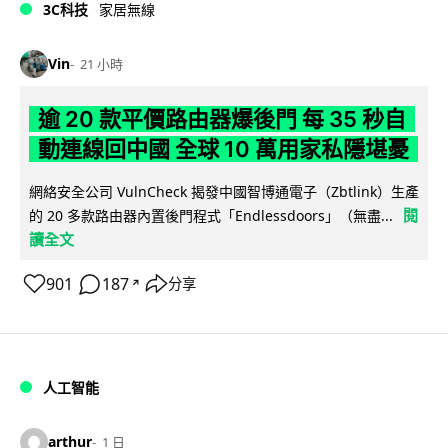
3C科技
家居無線
Vin
21 小時
逾 20 款平價路由器爆後門 每 35 秒自
動連線回中國 全球 10 萬用家私隱堪憂
網絡安全公司 VulnCheck 揭發中國智博通電子（Zbtlink）生產
閱
的 20 多款路由器內置後門程式「Endlessdoors」（無盡...
讀全文
901
187
分享
↗
人工智能
arthur
1 日