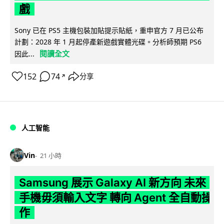
戲
Sony 已在 PS5 主機包裝加貼提示貼紙，重申官方 7 月已公布
計劃：2028 年 1 月起停產新遊戲實體光碟。分析師預期 PS6
閱讀全文
因此...
152
74
分享
↗
人工智能
Vin
21 小時
Samsung 展示 Galaxy AI 新方向 未來
手機毋須輸入文字 轉向 Agent 全自動操
作