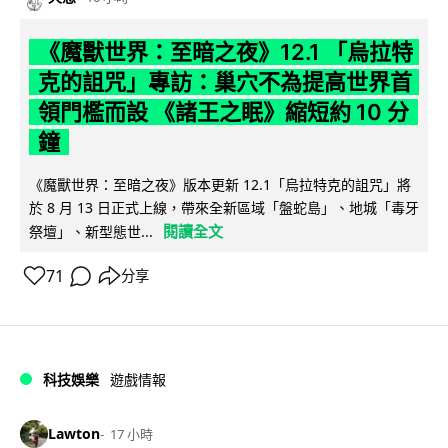
《魔獸世界：至暗之夜》12.1 「烏拉特
克的詛咒」專訪：巢穴不為提高世界首
領門檻而設 《諸王之眠》縮短約 10 分
鐘
《魔獸世界：至暗之夜》版本更新 12.1「烏拉特克的詛咒」將
於 8 月 13 日正式上線，帶來全新區域「盤蛇島」、地城「毒牙
閱讀全文
祭壇」、新型態世...
71
分享
科技娛樂
遊戲情報
Lawton
17 小時