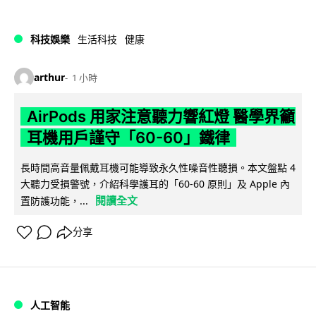
科技娛樂
生活科技
健康
arthur
1 小時
AirPods 用家注意聽力響紅燈 醫學界籲
耳機用戶謹守「60-60」鐵律
長時間高音量佩戴耳機可能導致永久性噪音性聽損。本文盤點 4
大聽力受損警號，介紹科學護耳的「60-60 原則」及 Apple 內
閱讀全文
置防護功能，...
分享
人工智能