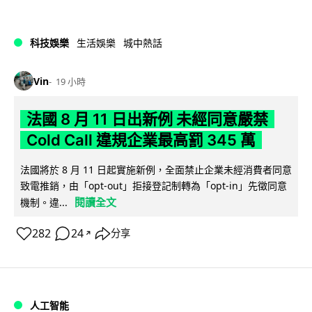
科技娛樂
生活娛樂
城中熱話
Vin
19 小時
法國 8 月 11 日出新例 未經同意嚴禁
Cold Call 違規企業最高罰 345 萬
法國將於 8 月 11 日起實施新例，全面禁止企業未經消費者同意
致電推銷，由「opt-out」拒接登記制轉為「opt-in」先徵同意
閱讀全文
機制。違...
282
24
分享
↗
人工智能