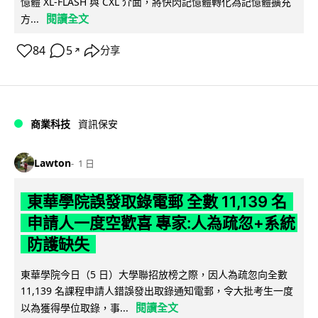
憶體 XL-FLASH 與 CXL 介面，將快閃記憶體轉化為記憶體擴充
閱讀全文
方...
84
5
分享
↗
商業科技
資訊保安
Lawton
1 日
東華學院誤發取錄電郵 全數 11,139 名
申請人一度空歡喜 專家:人為疏忽+系統
防護缺失
東華學院今日（5 日）大學聯招放榜之際，因人為疏忽向全數
11,139 名課程申請人錯誤發出取錄通知電郵，令大批考生一度
閱讀全文
以為獲得學位取錄，事...