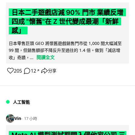
日本二手遊戲店減 90% 門市 業績反增
四成 "懷舊"在 Z 世代變成最潮「新鮮
感」
日本零售巨頭 GEO 將懷舊遊戲銷售門市從 1,000 間大幅減至
99 間，但銷售額卻不降反升至過往的 1.4 倍。做到「減店增
閱讀全文
收」奇蹟，...
205
12
分享
↗
人工智能
Vin
17 小時
Meta AI 模型測試期間入侵他家公司 三