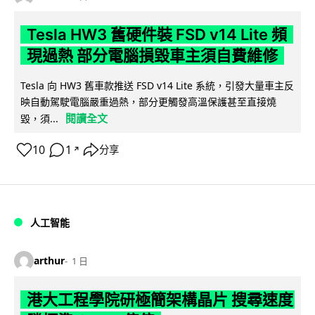
Tesla HW3 舊硬件裝 FSD v14 Lite 頻
現過熱 部分電腦損毀車主須自費維修
Tesla 向 HW3 舊車款推送 FSD v14 Lite 系統，引發大量車主反
映自動駕駛電腦嚴重過熱，部分更觸發高溫保護甚至直接燒
閱讀全文
毀，須...
10
1
分享
↗
人工智能
arthur
1 日
港大工程學院研極簡架構晶片 搜尋速度