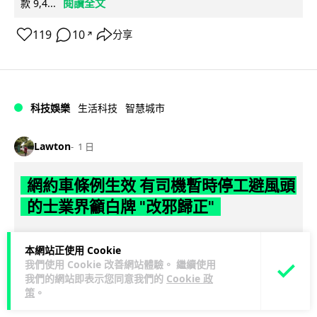
閱讀全文
款 9,4...
119
10
分享
↗
科技娛樂
生活科技
智慧城市
Lawton
1 日
網約車條例生效 有司機暫時停工避風頭
的士業界籲白牌 "改邪歸正"
規管網約車法例大部分條文已於 8 月 3 日生效，的士業界就期
本網站正使用 Cookie
望白牌車司機，能夠「改邪歸正」回流駕駛的士。新例大幅提
我們使用 Cookie 改善網站體驗。 繼續使用
閱讀全文
高罰則，首次定罪最高罰款...
我們的網站即表示您同意我們的
Cookie 政
策
。
207
147
分享
↗