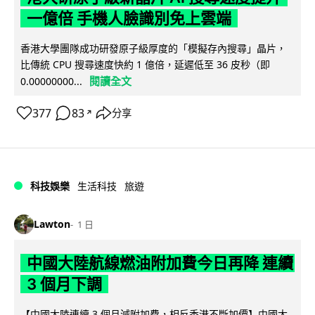
一億倍 手機人臉識別免上雲端
香港大學團隊成功研發原子級厚度的「模擬存內搜尋」晶片，
比傳統 CPU 搜尋速度快約 1 億倍，延遲低至 36 皮秒（即
閱讀全文
0.00000000...
377
83
分享
↗
科技娛樂
生活科技
旅遊
Lawton
1 日
中國大陸航線燃油附加費今日再降 連續
3 個月下調
【中國大陸連續 3 個月減附加費，相反香港不斷加價】中國大