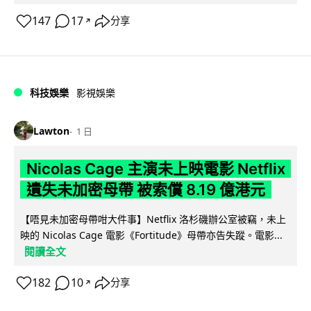
147
17
分享
↗
科技娛樂
影視娛樂
Lawton
1 日
Nicolas Cage 主演未上映電影 Netflix
遺失未加密母帶 被索償 8.19 億港元
【唔見未加密母帶咁大件事】Netflix 洛杉磯辦公室被竊，未上
映的 Nicolas Cage 電影《Fortitude》母帶亦告失蹤。電影...
閱讀全文
182
10
分享
↗