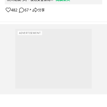
482
67
分享
↗
ADVERTISEMENT