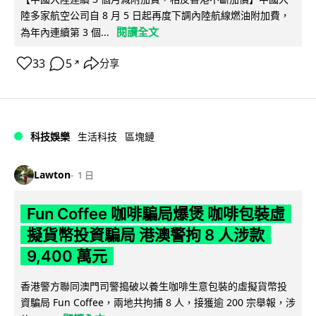
陸多家航空公司自 8 月 5 日起再度下調內陸航線燃油附加費，
閱讀全文
為年內連續第 3 個...
33
5
分享
↗
科技娛樂
生活科技
區塊鏈
Lawton
1 日
Fun Coffee 咖啡騙局爆煲 咖啡包裝虛
擬貨幣投資騙局 港澳警拘 8 人涉款
9,400 萬元
香港警方聯同澳門司警搗破以養生咖啡生意包裝的虛擬貨幣投
資騙局 Fun Coffee，兩地共拘捕 8 人，接獲逾 200 宗舉報，涉