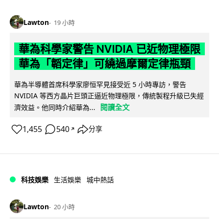
Lawton
19 小時
華為科學家警告 NVIDIA 已近物理極限
華為「韜定律」可繞過摩爾定律瓶頸
華為半導體首席科學家廖恒罕見接受近 5 小時專訪，警告
NVIDIA 等西方晶片巨頭正逼近物理極限，傳統製程升級已失經
閱讀全文
濟效益。他同時介紹華為...
1,455
540
分享
↗
科技娛樂
生活娛樂
城中熱話
Lawton
20 小時