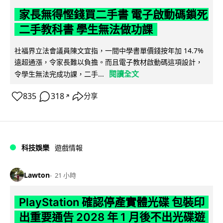
家長無得慳錢買二手書 電子啟動碼鎖死
二手教科書 學生無法做功課
社福界立法會議員陳文宜指，一間中學書單價錢按年加 14.7%
遠超通漲，令家長難以負擔。而且電子教材啟動碼這項設計，
閱讀全文
令學生無法完成功課，二手...
835
318
分享
↗
科技娛樂
遊戲情報
Lawton
21 小時
PlayStation 確認停產實體光碟 包裝印
出重要通告 2028 年 1 月後不出光碟遊