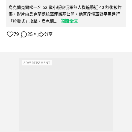
烏克蘭克爾松一名 52 歲小販被俄軍無人機追擊近 40 秒後被炸
傷，影片由烏克蘭總統澤連斯基公開。他直斥俄軍對平民進行
閱讀全文
「狩獵式」攻擊，烏克蘭...
79
25
分享
↗
ADVERTISEMENT