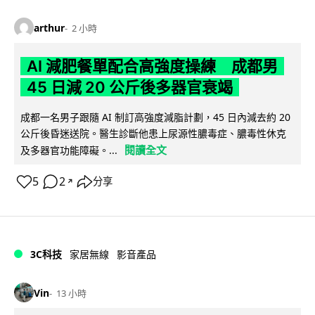
arthur
2 小時
AI 減肥餐單配合高強度操練 成都男
45 日減 20 公斤後多器官衰竭
成都一名男子跟隨 AI 制訂高強度減脂計劃，45 日內減去約 20
公斤後昏迷送院。醫生診斷他患上尿源性膿毒症、膿毒性休克
閱讀全文
及多器官功能障礙。...
5
2
分享
↗
3C科技
家居無線
影音產品
Vin
13 小時