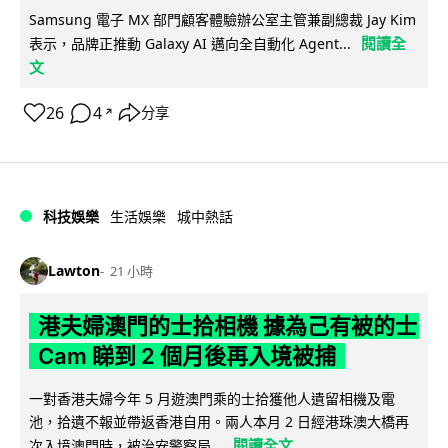
Samsung 電子 MX 部門顧客體驗辦公室主管兼副總裁 Jay Kim
閱讀全
表示，品牌正推動 Galaxy AI 邁向全自動化 Agent...
文
26
4
分享
↗
科技娛樂
生活娛樂
城中熱話
Lawton
21 小時
港夫婦澳門的士拾相機 據為己有被的士
Cam 睇到 2 個月後再入境被捕
一對香港夫婦今年 5 月遊澳門乘的士拾獲他人遺留相機及電
池，拾遺不報並帶返香港自用。兩人本月 2 日經港珠澳大橋再
閱讀全文
次入境澳門時，被治安警察局...