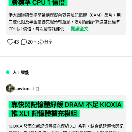
勝標準 CPU 1 億倍
港大團隊研發極簡架構模擬內容尋址記憶體（CAM）晶片，用
二硫化鉬及半金屬銻克服傳輸瓶頸，漢明距離計算速度比標準
閱讀全文
CPU快1億倍，每次搜尋耗能低...
43
20
分享
↗
人工智能
Lawton
1 日
靠快閃記憶體紓緩 DRAM 不足 KIOXIA
推 XL1 記憶體擴充模組
KIOXIA 發表全新記憶體擴充模組 XL1 系列，結合低延遲快閃記