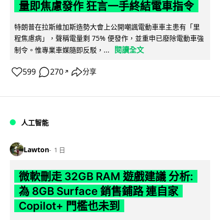
量即焦慮發作 狂言一手終結電車指令
特朗普在拉斯維加斯造勢大會上公開嘲諷電動車車主患有「里
程焦慮病」，聲稱電量剩 75% 便發作，並重申已廢除電動車強
閱讀全文
制令。惟專業車媒隨即反駁，...
599
270
分享
↗
人工智能
Lawton
1 日
微軟刪走 32GB RAM 遊戲建議 分析:
為 8GB Surface 銷售鋪路 連自家
Copilot+ 門檻也未到