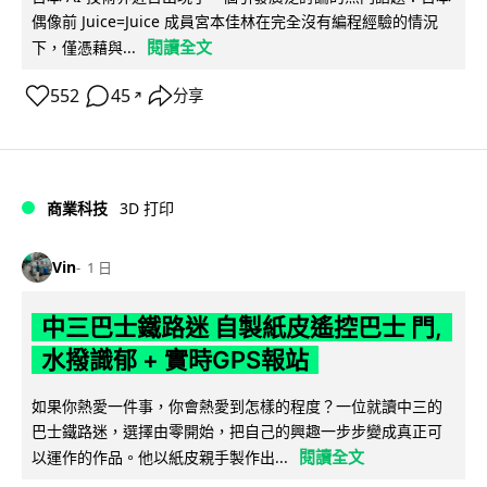
偶像前 Juice=Juice 成員宮本佳林在完全沒有編程經驗的情況
閱讀全文
下，僅憑藉與...
552
45
分享
↗
商業科技
3D 打印
Vin
1 日
中三巴士鐵路迷 自製紙皮遙控巴士 門,
水撥識郁 + 實時GPS報站
如果你熱愛一件事，你會熱愛到怎樣的程度？一位就讀中三的
巴士鐵路迷，選擇由零開始，把自己的興趣一步步變成真正可
閱讀全文
以運作的作品。他以紙皮親手製作出...