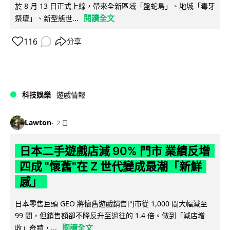
於 8 月 13 日正式上線，帶來全新區域「盤蛇島」、地城「毒牙
閱讀全文
祭壇」、新型態世...
116
分享
科技娛樂
遊戲情報
Lawton
2 日
日本二手遊戲店減 90% 門市 業績反增
四成 "懷舊"在 Z 世代變成最潮「新鮮
感」
日本零售巨頭 GEO 將懷舊遊戲銷售門市從 1,000 間大幅減至
99 間，但銷售額卻不降反升至過往的 1.4 倍。做到「減店增
閱讀全文
收」奇蹟，...