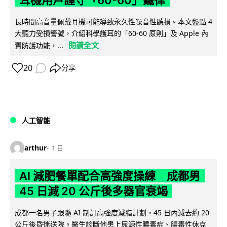
長時間高音量佩戴耳機可能導致永久性噪音性聽損。本文盤點 4
大聽力受損警號，介紹科學護耳的「60-60 原則」及 Apple 內
閱讀全文
置防護功能，...
20
分享
人工智能
arthur
1 日
AI 減肥餐單配合高強度操練 成都男
45 日減 20 公斤後多器官衰竭
成都一名男子跟隨 AI 制訂高強度減脂計劃，45 日內減去約 20
公斤後昏迷送院。醫生診斷他患上尿源性膿毒症、膿毒性休克