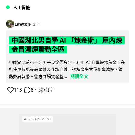
人工智能
Lawton
2 日
中國湖北男自學 AI 「煉金術」 屋內煉
金冒濃煙驚動全區
中國湖北黃石一名男子見金價高企，利用 AI 自學提煉黃金，在
租住單位私設高壓爐及作坊冶煉，過程產生大量刺鼻濃煙，驚
閱讀全文
動鄰居報警。警方到場揭發整...
113
8
分享
↗
ADVERTISEMENT