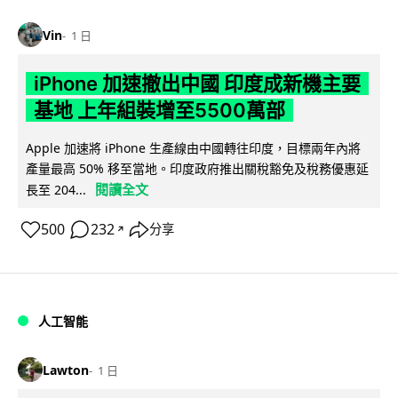
Vin
1 日
iPhone 加速撤出中國 印度成新機主要
基地 上年組裝增至5500萬部
Apple 加速將 iPhone 生產線由中國轉往印度，目標兩年內將
產量最高 50% 移至當地。印度政府推出關稅豁免及稅務優惠延
閱讀全文
長至 204...
500
232
分享
↗
人工智能
Lawton
1 日