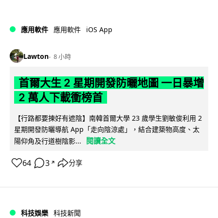
iOS App
應用軟件
應用軟件
Lawton
8 小時
首爾大生 2 星期開發防曬地圖 一日暴增
2 萬人下載衝榜首
【行路都要揀好有遮陰】南韓首爾大學 23 歲學生劉敏俊利用 2
星期開發防曬導航 App「走向陰涼處」，結合建築物高度、太
閱讀全文
陽仰角及行道樹陰影...
64
3
分享
↗
科技娛樂
科技新聞