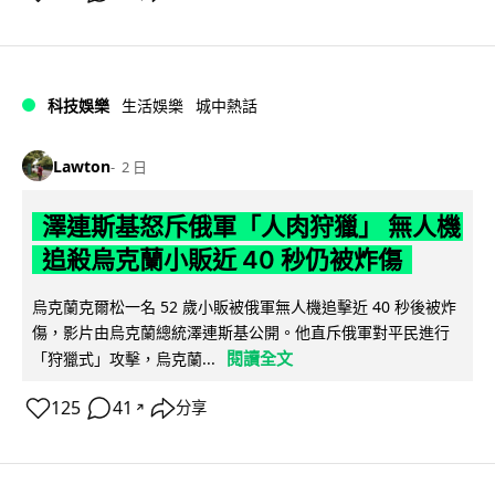
科技娛樂
生活娛樂
城中熱話
Lawton
2 日
澤連斯基怒斥俄軍「人肉狩獵」 無人機
追殺烏克蘭小販近 40 秒仍被炸傷
烏克蘭克爾松一名 52 歲小販被俄軍無人機追擊近 40 秒後被炸
傷，影片由烏克蘭總統澤連斯基公開。他直斥俄軍對平民進行
閱讀全文
「狩獵式」攻擊，烏克蘭...
125
41
分享
↗