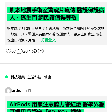
熊本地震手術室驚魂片瘋傳 醫護保護病
人、逃生門 網民讚值得尊敬
熊本縣 7 月 28 日發生 7.1 級地震，熊本綜合醫院手術室鏡頭拍
下地震一刻，醫護人員臨危不亂保護病人，更馬上開逃生門確
閱讀全文
保出口流通。片段...
67
20
分享
↗
科技娛樂
生活科技
健康
arthur
1 日
AirPods 用家注意聽力響紅燈 醫學界籲
耳機用戶謹守「60-60」鐵律