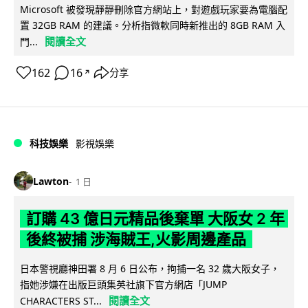
Microsoft 被發現靜靜刪除官方網站上，對遊戲玩家要為電腦配
置 32GB RAM 的建議。分析指微軟同時新推出的 8GB RAM 入
閱讀全文
門...
162
16
分享
↗
科技娛樂
影視娛樂
Lawton
1 日
訂購 43 億日元精品後棄單 大阪女 2 年
後終被捕 涉海賊王,火影周邊產品
日本警視廳神田署 8 月 6 日公布，拘捕一名 32 歲大阪女子，
指她涉嫌在出版巨頭集英社旗下官方網店「JUMP
閱讀全文
CHARACTERS ST...