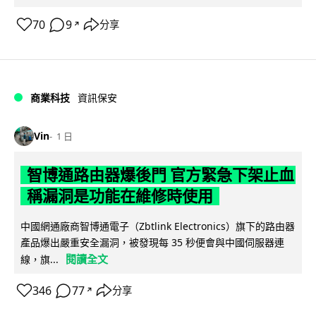
70
9
分享
↗
商業科技
資訊保安
Vin
1 日
智博通路由器爆後門 官方緊急下架止血
稱漏洞是功能在維修時使用
中國網通廠商智博通電子（Zbtlink Electronics）旗下的路由器
產品爆出嚴重安全漏洞，被發現每 35 秒便會與中國伺服器連
閱讀全文
線，旗...
346
77
分享
↗