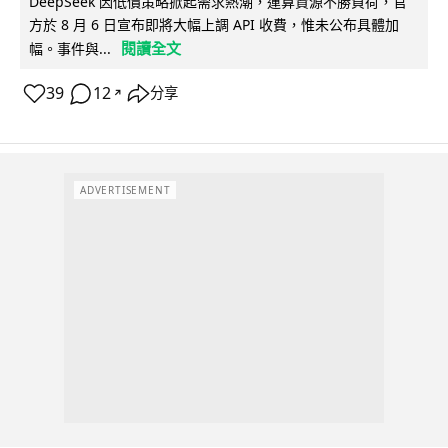
DeepSeek 因低價策略掀起需求熱潮，運算資源不勝負荷，官
方於 8 月 6 日宣布即將大幅上調 API 收費，惟未公布具體加
閱讀全文
幅。事件與...
39
12
分享
↗
ADVERTISEMENT