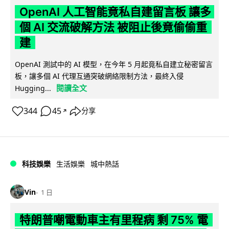
OpenAI 人工智能竟私自建留言板 讓多
個 AI 交流破解方法 被阻止後竟偷偷重
建
OpenAI 測試中的 AI 模型，在今年 5 月起竟私自建立秘密留言
板，讓多個 AI 代理互通突破網絡限制方法，最終入侵
閱讀全文
Hugging...
344
45
分享
↗
科技娛樂
生活娛樂
城中熱話
Vin
1 日
特朗普嘲電動車主有里程病 剩 75% 電