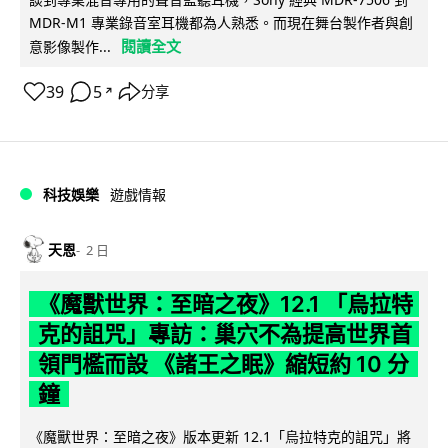
MDR-M1 專業錄音室耳機都為人熟悉。而現在舞台製作者與創
閱讀全文
意影像製作...
39
5
分享
↗
科技娛樂
遊戲情報
天恩
2 日
《魔獸世界：至暗之夜》12.1 「烏拉特
克的詛咒」專訪：巢穴不為提高世界首
領門檻而設 《諸王之眠》縮短約 10 分
鐘
《魔獸世界：至暗之夜》版本更新 12.1「烏拉特克的詛咒」將