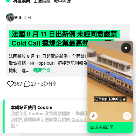
科技娛樂
生活娛樂
城中熱話
Vin
2 日
法國 8 月 11 日出新例 未經同意嚴禁
Cold Call 違規企業最高罰 345 萬
×
法國將於 8 月 11 日起實施新例，全面禁止企業未經消費者同意
致電推銷，由「opt-out」拒接登記制轉為「opt-in」先徵同意
閱讀全文
機制。違...
367
27
分享
↗
本網站正使用 Cookie
我們使用 Cookie 改善網站體驗。 繼續使用
ADVERTISEMENT
🎵
⛶
我們的網站即表示您同意我們的
Cookie 政
策
。
📖 文字版訪問
→