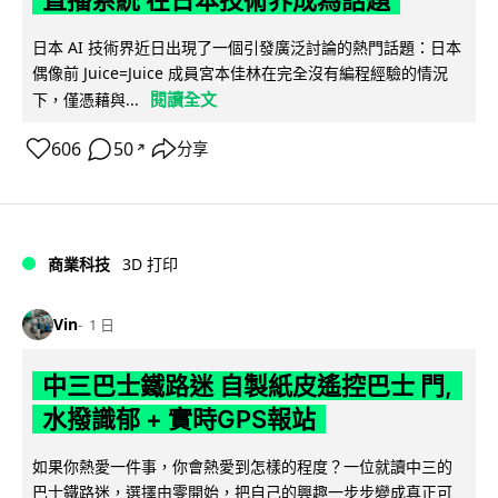
日本 AI 技術界近日出現了一個引發廣泛討論的熱門話題：日本
偶像前 Juice=Juice 成員宮本佳林在完全沒有編程經驗的情況
閱讀全文
下，僅憑藉與...
606
50
分享
↗
商業科技
3D 打印
Vin
1 日
中三巴士鐵路迷 自製紙皮遙控巴士 門,
水撥識郁 + 實時GPS報站
如果你熱愛一件事，你會熱愛到怎樣的程度？一位就讀中三的
巴士鐵路迷，選擇由零開始，把自己的興趣一步步變成真正可