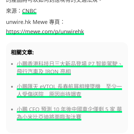
來源：
CNBC
unwire.hk Mewe 專頁：
https://mewe.com/p/unwirehk
相關文章:
小鵬香港科技日三大新品登場 P7 智能駕駛、
飛行汽車及 IRON 亮相
小鵬匯天 eVTOL 長春航展相撞墜機 至少一
人受傷送院 原因尚待調查
小鵬 CEO 預測 10 年後中國車企僅剩 5 家 華
為小米比亞迪將面臨淘汰賽