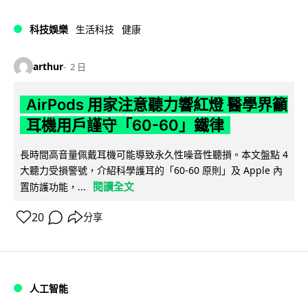
科技娛樂
生活科技
健康
arthur
2 日
AirPods 用家注意聽力響紅燈 醫學界籲
耳機用戶謹守「60-60」鐵律
長時間高音量佩戴耳機可能導致永久性噪音性聽損。本文盤點 4
大聽力受損警號，介紹科學護耳的「60-60 原則」及 Apple 內
閱讀全文
置防護功能，...
20
分享
人工智能