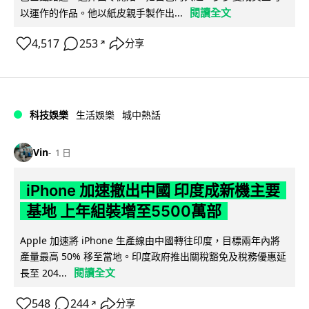
閱讀全文
以運作的作品。他以紙皮親手製作出...
4,517
253
分享
↗
科技娛樂
生活娛樂
城中熱話
Vin
1 日
iPhone 加速撤出中國 印度成新機主要
基地 上年組裝增至5500萬部
Apple 加速將 iPhone 生產線由中國轉往印度，目標兩年內將
產量最高 50% 移至當地。印度政府推出關稅豁免及稅務優惠延
閱讀全文
長至 204...
548
244
分享
↗