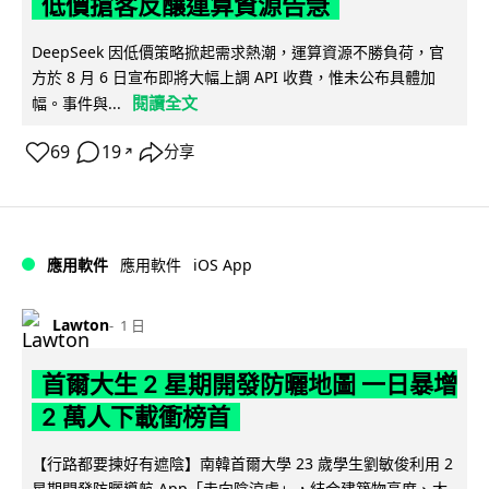
低價搶客反釀運算資源告急
DeepSeek 因低價策略掀起需求熱潮，運算資源不勝負荷，官
方於 8 月 6 日宣布即將大幅上調 API 收費，惟未公布具體加
閱讀全文
幅。事件與...
69
19
分享
↗
iOS App
應用軟件
應用軟件
Lawton
1 日
首爾大生 2 星期開發防曬地圖 一日暴增
2 萬人下載衝榜首
【行路都要揀好有遮陰】南韓首爾大學 23 歲學生劉敏俊利用 2
星期開發防曬導航 App「走向陰涼處」，結合建築物高度、太