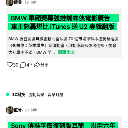
藍骨
19 小時
BMW 車廂熒幕強推蜘蛛俠電影廣告
車主怒轟堪比 iTunes 送 U2 專輯翻版
BMW 近日透過無線更新向全球逾 70 個市場車輛中控熒幕推送
《蜘蛛俠：英雄重生》宣傳動畫，啟動車輛即彈出通知，觸發
閱讀全文
大批車主不滿。BMW 早...
30
4
分享
↗
3C科技
流動音樂
音樂耳機
藍骨
20 小時
Sony 傳推平價復刻版耳筒 沿用六年