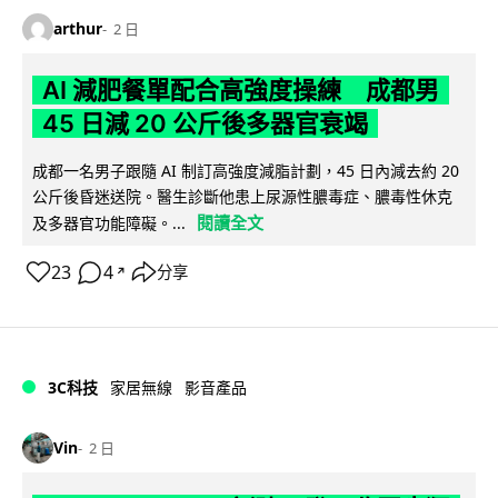
arthur
2 日
AI 減肥餐單配合高強度操練 成都男
45 日減 20 公斤後多器官衰竭
成都一名男子跟隨 AI 制訂高強度減脂計劃，45 日內減去約 20
公斤後昏迷送院。醫生診斷他患上尿源性膿毒症、膿毒性休克
閱讀全文
及多器官功能障礙。...
23
4
分享
↗
3C科技
家居無線
影音產品
Vin
2 日