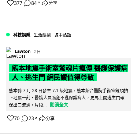
377
84
分享
↗
科技娛樂
生活娛樂
城中熱話
Lawton
2 日
熊本地震手術室驚魂片瘋傳 醫護保護病
人、逃生門 網民讚值得尊敬
熊本縣 7 月 28 日發生 7.1 級地震，熊本綜合醫院手術室鏡頭拍
下地震一刻，醫護人員臨危不亂保護病人，更馬上開逃生門確
閱讀全文
保出口流通。片段...
70
23
分享
↗