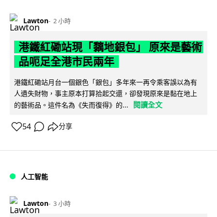
Lawton
2 小時
港鐵紅磡站現「黐地銀包」 原來是藝術
品呃足全港市民兩年
港鐵紅磡站月台一個銀色「銀包」多年來一再令乘客誤以為有
人遺失財物，事主原本打算拾起交還，卻發現原來是黏在地上
閱讀全文
的藝術品。這件名為《失而復得》的...
54
分享
人工智能
Lawton
3 小時