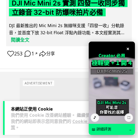
DJI Mic Mini 2s 實測 四發一收同步獨
立錄音 32-bit 防爆咪拍片必備
DJI 最新推出的 Mic Mini 2s 無線咪支援「四發一收」分軌錄
音，並首度下放 32-bit Float 浮點內錄功能。本文經實測其...
閱讀全文
×
253
1
分享
↗
ADVERTISEMENT
本網站正使用 Cookie
我們使用 Cookie 改善網站體驗。 繼續使用
🎵
⛶
我們的網站即表示您同意我們的
Cookie 政
策
。
📖 詳細評測
→