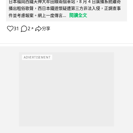
日本福岡西鐵天神大牟田線兩個車站，8 月 4 日廣播系統離奇
播出粗俗歌聲，西日本鐵道懷疑遭第三方非法入侵，正調查事
閱讀全文
件並考慮報案。網上一度傳言...
31
2
分享
↗
ADVERTISEMENT