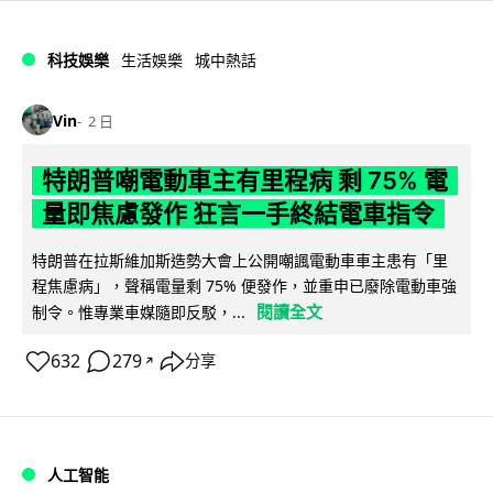
科技娛樂
生活娛樂
城中熱話
Vin
2 日
特朗普嘲電動車主有里程病 剩 75% 電
量即焦慮發作 狂言一手終結電車指令
特朗普在拉斯維加斯造勢大會上公開嘲諷電動車車主患有「里
程焦慮病」，聲稱電量剩 75% 便發作，並重申已廢除電動車強
閱讀全文
制令。惟專業車媒隨即反駁，...
632
279
分享
↗
人工智能