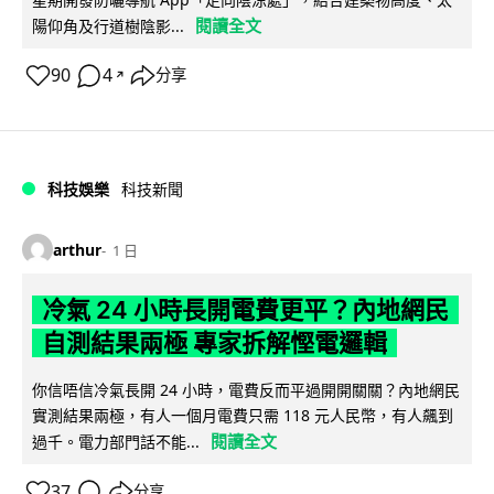
閱讀全文
陽仰角及行道樹陰影...
90
4
分享
↗
科技娛樂
科技新聞
arthur
1 日
冷氣 24 小時長開電費更平？內地網民
自測結果兩極 專家拆解慳電邏輯
你信唔信冷氣長開 24 小時，電費反而平過開開關關？內地網民
實測結果兩極，有人一個月電費只需 118 元人民幣，有人飆到
閱讀全文
過千。電力部門話不能...
37
分享