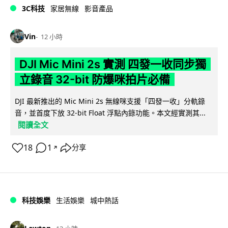
3C科技
家居無線
影音產品
Vin
12 小時
DJI Mic Mini 2s 實測 四發一收同步獨
立錄音 32-bit 防爆咪拍片必備
DJI 最新推出的 Mic Mini 2s 無線咪支援「四發一收」分軌錄
音，並首度下放 32-bit Float 浮點內錄功能。本文經實測其...
閱讀全文
18
1
分享
↗
科技娛樂
生活娛樂
城中熱話