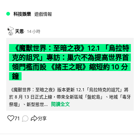
科技娛樂
遊戲情報
天恩
14 小時
《魔獸世界：至暗之夜》12.1 「烏拉特
克的詛咒」專訪：巢穴不為提高世界首
領門檻而設 《諸王之眠》縮短約 10 分
鐘
《魔獸世界：至暗之夜》版本更新 12.1「烏拉特克的詛咒」將
於 8 月 13 日正式上線，帶來全新區域「盤蛇島」、地城「毒牙
閱讀全文
祭壇」、新型態世...
71
分享