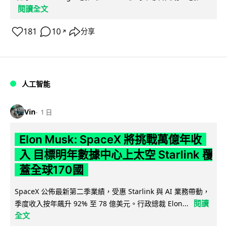
閱讀全文
181
10
分享
↗
人工智能
Vin
1 日
Elon Musk: SpaceX 將挑戰萬億年收
入 目標明年數據中心上太空 Starlink 覆
蓋全球170國
SpaceX 公佈最新第二季業績，受惠 Starlink 與 AI 業務帶動，
閱讀
季度收入按年飆升 92% 至 78 億美元。行政總裁 Elon...
全文