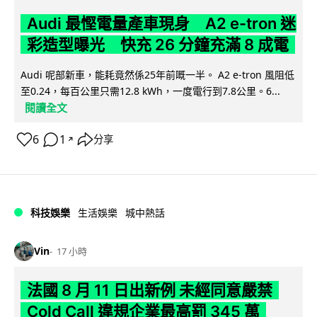
Audi 最慳電量產車現身 A2 e-tron 迷
彩造型曝光 快充 26 分鐘充滿 8 成電
Audi 呢部新車，能耗竟然係25年前嘅一半。 A2 e-tron 風阻低
至0.24，每百公里只需12.8 kWh，一度電行到7.8公里。6...
閱讀全文
6
1
分享
↗
科技娛樂
生活娛樂
城中熱話
Vin
17 小時
法國 8 月 11 日出新例 未經同意嚴禁
Cold Call 違規企業最高罰 345 萬