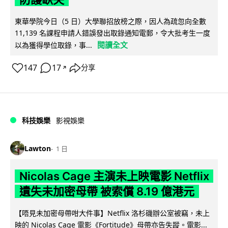
東華學院今日（5 日）大學聯招放榜之際，因人為疏忽向全數
11,139 名課程申請人錯誤發出取錄通知電郵，令大批考生一度
閱讀全文
以為獲得學位取錄，事...
147
17
分享
↗
科技娛樂
影視娛樂
Lawton
1 日
Nicolas Cage 主演未上映電影 Netflix
遺失未加密母帶 被索償 8.19 億港元
【唔見未加密母帶咁大件事】Netflix 洛杉磯辦公室被竊，未上
映的 Nicolas Cage 電影《Fortitude》母帶亦告失蹤。電影...