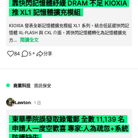
靠快閃記憶體紓緩 DRAM 不足 KIOXIA
推 XL1 記憶體擴充模組
KIOXIA 發表全新記憶體擴充模組 XL1 系列，結合低延遲快閃記
憶體 XL-FLASH 與 CXL 介面，將快閃記憶體轉化為記憶體擴充
閱讀全文
方...
84
5
分享
↗
商業科技
資訊保安
Lawton
1 日
東華學院誤發取錄電郵 全數 11,139 名
申請人一度空歡喜 專家:人為疏忽+系統
防護缺失