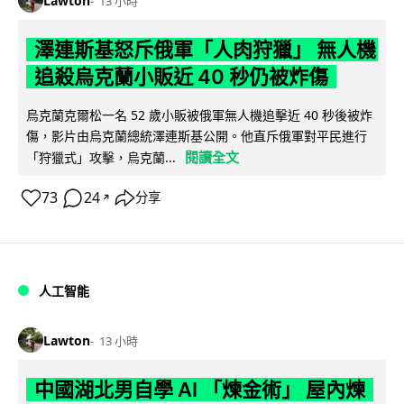
Lawton
13 小時
澤連斯基怒斥俄軍「人肉狩獵」 無人機
追殺烏克蘭小販近 40 秒仍被炸傷
烏克蘭克爾松一名 52 歲小販被俄軍無人機追擊近 40 秒後被炸
傷，影片由烏克蘭總統澤連斯基公開。他直斥俄軍對平民進行
閱讀全文
「狩獵式」攻擊，烏克蘭...
73
24
分享
↗
人工智能
Lawton
13 小時
中國湖北男自學 AI 「煉金術」 屋內煉