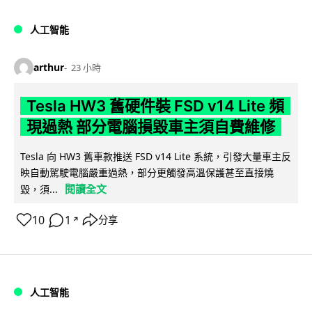
人工智能
arthur
23 小時
Tesla HW3 舊硬件裝 FSD v14 Lite 頻
現過熱 部分電腦損毀車主須自費維修
Tesla 向 HW3 舊車款推送 FSD v14 Lite 系統，引發大量車主反
映自動駕駛電腦嚴重過熱，部分更觸發高溫保護甚至直接燒
閱讀全文
毀，須...
10
1
分享
↗
人工智能