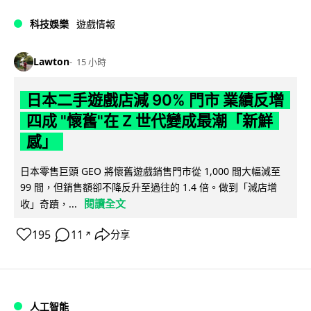
科技娛樂
遊戲情報
Lawton
15 小時
日本二手遊戲店減 90% 門市 業績反增
四成 "懷舊"在 Z 世代變成最潮「新鮮
感」
日本零售巨頭 GEO 將懷舊遊戲銷售門市從 1,000 間大幅減至
99 間，但銷售額卻不降反升至過往的 1.4 倍。做到「減店增
閱讀全文
收」奇蹟，...
195
11
分享
↗
人工智能