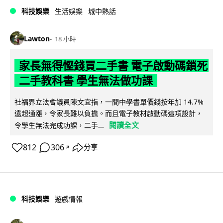
科技娛樂
生活娛樂
城中熱話
Lawton
18 小時
家長無得慳錢買二手書 電子啟動碼鎖死
二手教科書 學生無法做功課
社福界立法會議員陳文宜指，一間中學書單價錢按年加 14.7%
遠超通漲，令家長難以負擔。而且電子教材啟動碼這項設計，
閱讀全文
令學生無法完成功課，二手...
812
306
分享
↗
科技娛樂
遊戲情報