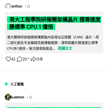
arthur
1 日
港大工程學院研極簡架構晶片 搜尋速度
勝標準 CPU 1 億倍
港大團隊研發極簡架構模擬內容尋址記憶體（CAM）晶片，用
二硫化鉬及半金屬銻克服傳輸瓶頸，漢明距離計算速度比標準
閱讀全文
CPU快1億倍，每次搜尋耗能低...
42
20
分享
↗
人工智能
Lawton
1 日