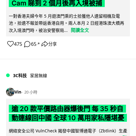
Cam 睇到 2 個月後再入境被捕
一對香港夫婦今年 5 月遊澳門乘的士拾獲他人遺留相機及電
池，拾遺不報並帶返香港自用。兩人本月 2 日經港珠澳大橋再
閱讀全文
次入境澳門時，被治安警察局...
475
65
分享
↗
3C科技
家居無線
Vin
20 小時
逾 20 款平價路由器爆後門 每 35 秒自
動連線回中國 全球 10 萬用家私隱堪憂
網絡安全公司 VulnCheck 揭發中國智博通電子（Zbtlink）生產