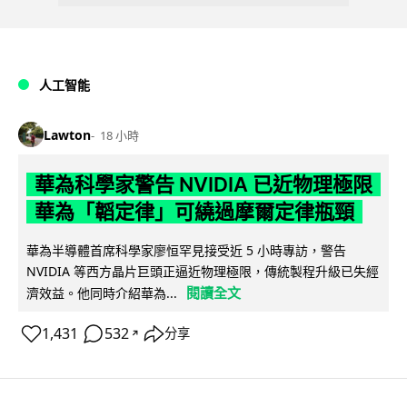
人工智能
Lawton
18 小時
華為科學家警告 NVIDIA 已近物理極限
華為「韜定律」可繞過摩爾定律瓶頸
華為半導體首席科學家廖恒罕見接受近 5 小時專訪，警告
NVIDIA 等西方晶片巨頭正逼近物理極限，傳統製程升級已失經
閱讀全文
濟效益。他同時介紹華為...
1,431
532
分享
↗