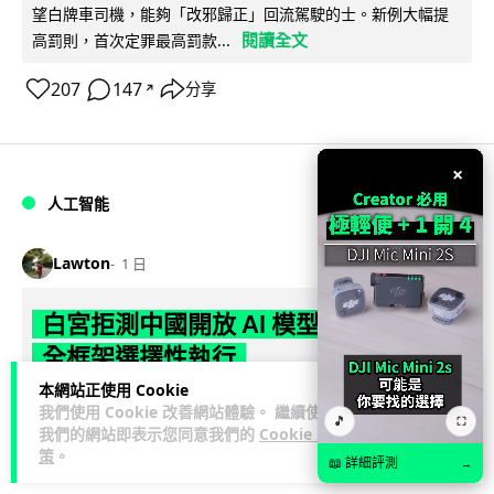
望白牌車司機，能夠「改邪歸正」回流駕駛的士。新例大幅提
閱讀全文
高罰則，首次定罪最高罰款...
207
147
分享
↗
×
人工智能
Lawton
1 日
白宮拒測中國開放 AI 模型 業界質疑安
全框架選擇性執行
本網站正使用 Cookie
彭博社報道，白宮通知美國頂尖 AI 公司，中國開發的開放權重
我們使用 Cookie 改善網站體驗。 繼續使用
🎵
⛶
模型將不納入特朗普政府新 AI 安全框架的測試範圍。美國業界
我們的網站即表示您同意我們的
Cookie 政
閱讀全文
則聯署呼籲政府不要限...
策
。
📖 詳細評測
→