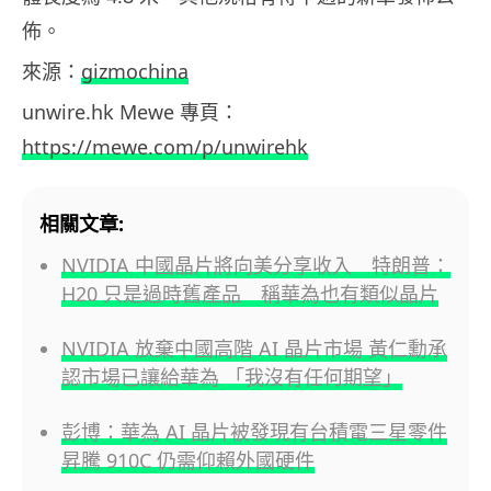
佈。
來源：
gizmochina
unwire.hk Mewe 專頁：
https://mewe.com/p/unwirehk
相關文章:
NVIDIA 中國晶片將向美分享收入 特朗普：
H20 只是過時舊產品 稱華為也有類似晶片
NVIDIA 放棄中國高階 AI 晶片市場 黃仁勳承
認市場已讓給華為 「我沒有任何期望」
彭博：華為 AI 晶片被發現有台積電三星零件
昇騰 910C 仍需仰賴外國硬件