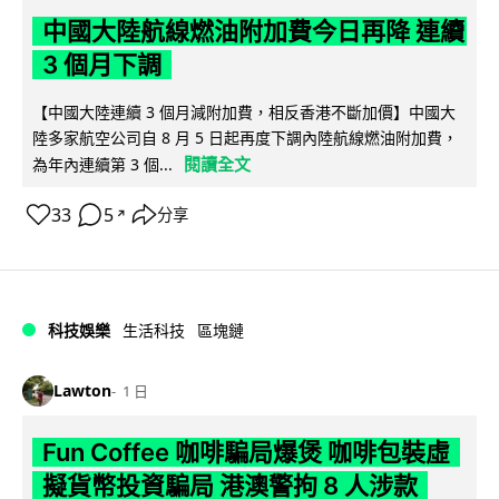
中國大陸航線燃油附加費今日再降 連續
3 個月下調
【中國大陸連續 3 個月減附加費，相反香港不斷加價】中國大
陸多家航空公司自 8 月 5 日起再度下調內陸航線燃油附加費，
閱讀全文
為年內連續第 3 個...
33
5
分享
↗
科技娛樂
生活科技
區塊鏈
Lawton
1 日
Fun Coffee 咖啡騙局爆煲 咖啡包裝虛
擬貨幣投資騙局 港澳警拘 8 人涉款