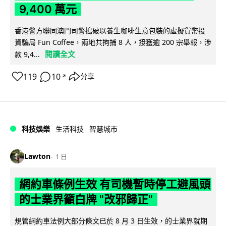
9,400 萬元
香港警方聯同澳門司警搗破以養生咖啡生意包裝的虛擬貨幣投
資騙局 Fun Coffee，兩地共拘捕 8 人，接獲逾 200 宗舉報，涉
閱讀全文
款 9,4...
119
10
分享
↗
科技娛樂
生活科技
智慧城市
Lawton
1 日
網約車條例生效 有司機暫時停工避風頭
的士業界籲白牌 "改邪歸正"
規管網約車法例大部分條文已於 8 月 3 日生效，的士業界就期