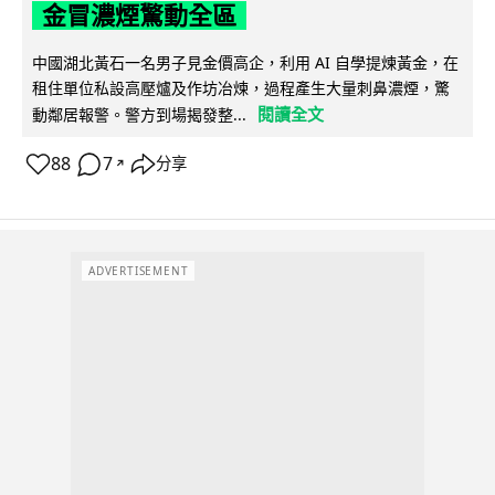
金冒濃煙驚動全區
中國湖北黃石一名男子見金價高企，利用 AI 自學提煉黃金，在
租住單位私設高壓爐及作坊冶煉，過程產生大量刺鼻濃煙，驚
閱讀全文
動鄰居報警。警方到場揭發整...
88
7
分享
↗
ADVERTISEMENT