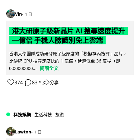
Vin
1 日
港大研原子級新晶片 AI 搜尋速度提升
一億倍 手機人臉識別免上雲端
香港大學團隊成功研發原子級厚度的「模擬存內搜尋」晶片，
比傳統 CPU 搜尋速度快約 1 億倍，延遲低至 36 皮秒（即
閱讀全文
0.00000000...
374
83
分享
↗
科技娛樂
生活科技
旅遊
Lawton
1 日