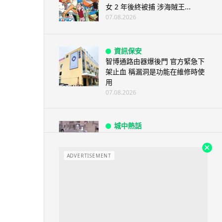
女 2 年後終被捕 涉海賊王...
07.08.2026
資訊保安
智博通路由器爆後門 官方緊急下
架止血 稱漏洞是功能在維修時使
用
07.08.2026
城中熱話
熊本地震手術室驚魂片瘋傳 醫護
保護病人、逃生門 網民讚值得
尊...
ADVERTISEMENT
07.08.2026
健康
AirPods 用家注意聽力響紅燈 醫
學界籲耳機用戶謹守「60-60」...