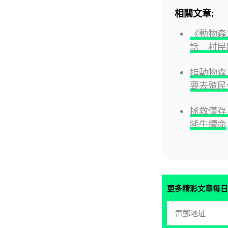
相關文章:
《動物森友
話 村民
指動物森
要去殖民
拯救僅存
牦牛續命
更多精彩文章每日