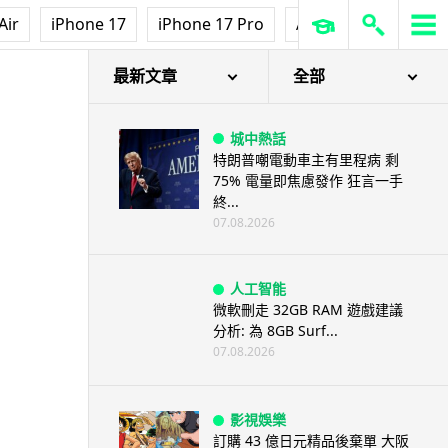
Air
iPhone 17
iPhone 17 Pro
AirPods Pro 3
Ap
最新文章
全部
城中熱話
特朗普嘲電動車主有里程病 剩
75% 電量即焦慮發作 狂言一手
終...
07.08.2026
人工智能
微軟刪走 32GB RAM 遊戲建議
分析: 為 8GB Surf...
07.08.2026
影視娛樂
訂購 43 億日元精品後棄單 大阪