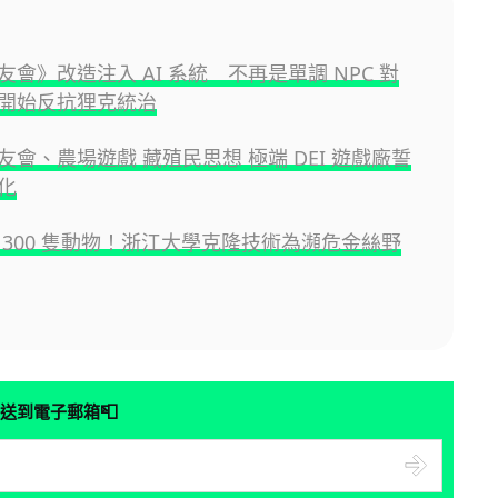
會》改造注入 AI 系統 不再是單調 NPC 對
開始反抗狸克統治
友會、農場遊戲 藏殖民思想 極端 DEI 遊戲廠誓
化
 300 隻動物！浙江大學克隆技術為瀕危金絲野
📮
送到電子郵箱