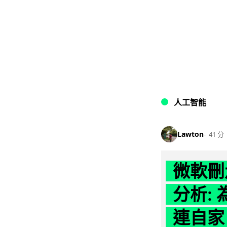
人工智能
Lawton
41 分
微軟刪走
分析: 
連自家 