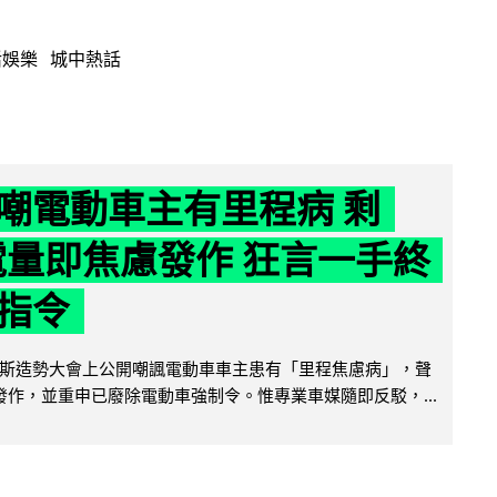
活娛樂
城中熱話
嘲電動車主有里程病 剩
 電量即焦慮發作 狂言一手終
指令
斯造勢大會上公開嘲諷電動車車主患有「里程焦慮病」，聲
便發作，並重申已廢除電動車強制令。惟專業車媒隨即反駁，...