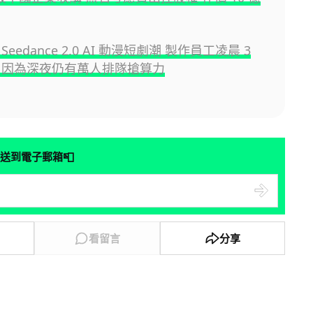
eedance 2.0 AI 動漫短劇潮 製作員工凌晨 3
 因為深夜仍有萬人排隊搶算力
📮
送到電子郵箱
看留言
分享