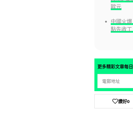
歐元
中國火爆 S
點先收工
更多精彩文章每日
讚好
0