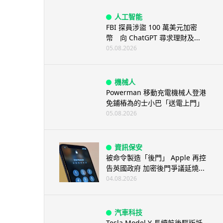
人工智能
FBI 探員涉盜 100 萬美元加密
幣 向 ChatGPT 尋求理財及...
05.08.2026
機械人
Powerman 移動充電機械人登港
免鋪樁為的士小巴「送電上門」
05.08.2026
資訊保安
被命令製造「後門」 Apple 再控
告英國政府 加密後門爭議延燒...
04.08.2026
汽車科技
Tesla Model Y 長續航後驅版抵