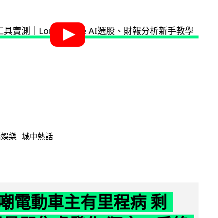
活娛樂
城中熱話
嘲電動車主有里程病 剩