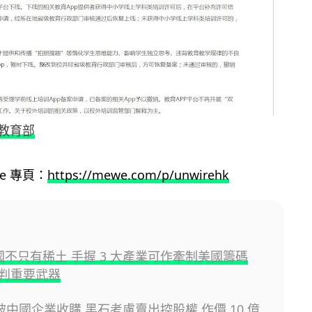
教育部
ewe 專頁：
https://mewe.com/p/unwirehk
中國不只有稀土 手握 3 大產業可作牽制美國籌碼
判重要武器
 或被中國企業收購 黑石考慮賣出控股權 作價 10 億