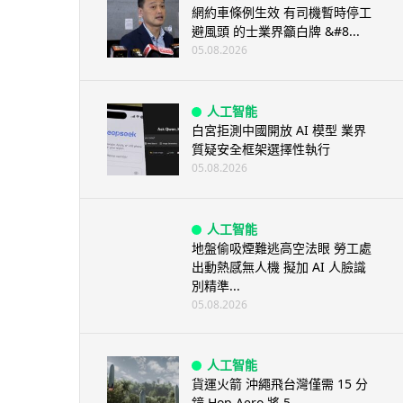
網約車條例生效 有司機暫時停工
避風頭 的士業界籲白牌 &#8...
05.08.2026
人工智能
白宮拒測中國開放 AI 模型 業界
質疑安全框架選擇性執行
05.08.2026
人工智能
地盤偷吸煙難逃高空法眼 勞工處
出動熱感無人機 擬加 AI 人臉識
別精準...
05.08.2026
人工智能
貨運火箭 沖繩飛台灣僅需 15 分
鐘 Hop Aero 將 5...