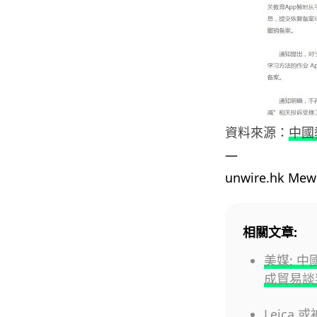
資料來源：
中國
—
unwire.hk M
相關文章:
美媒: 
成貿易談
Leica