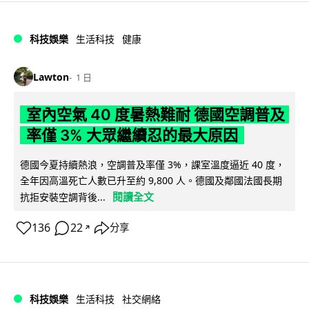
科技娛樂
生活科技
健康
Lawton
1 日
室內空氣 40 度暑熱難耐 德國空調普及
率僅 3% 大眾繼續忍的最大原因
德國今夏持續熱浪，空調普及率僅 3%，課室溫度逼近 40 度，
全年因高溫死亡人數已升至約 9,800 人。德國及鄰國法國長期
閱讀全文
抗拒安裝空調背後...
136
22
分享
↗
科技娛樂
生活科技
社交網絡