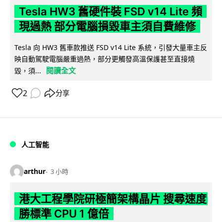
Tesla HW3 舊硬件裝 FSD v14 Lite 頻
現過熱 部分電腦損毀車主須自費維修
Tesla 向 HW3 舊車款推送 FSD v14 Lite 系統，引發大量車主反
映自動駕駛電腦嚴重過熱，部分更觸發高溫保護甚至直接燒
閱讀全文
毀，須...
2
分享
人工智能
arthur
3 小時
港大工程學院研極簡架構晶片 搜尋速度
勝標準 CPU 1 億倍