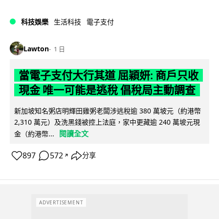
科技娛樂
生活科技
電子支付
Lawton
1 日
當電子支付大行其道 屈穎妍: 商戶只收
現金 唯一可能是逃稅 倡稅局主動調查
新加坡知名粥店明輝田雞粥老闆涉逃稅逾 380 萬坡元（約港幣
2,310 萬元）及洗黑錢被控上法庭，家中更藏逾 240 萬坡元現
閱讀全文
金（約港幣...
897
572
分享
↗
ADVERTISEMENT