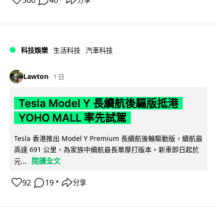
科技娛樂
生活科技
汽車科技
Lawton
1 日
Tesla Model Y 長續航後驅版抵港
YOHO MALL 率先試駕
Tesla 香港推出 Model Y Premium 長續航後輪驅動版，續航最
高達 691 公里，為家族中續航最長單摩打版本。新車即日起於
閱讀全文
元...
92
19
分享
↗