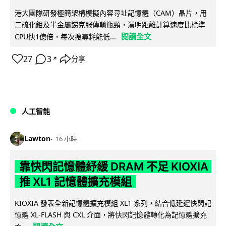
港大團隊研發極簡架構模擬內容尋址記憶體（CAM）晶片，用
二硫化鉬及半金屬銻克服傳輸瓶頸，漢明距離計算速度比標準
閱讀全文
CPU快1億倍，每次搜尋耗能低...
27
3
分享
↗
人工智能
Lawton
16 小時
靠快閃記憶體紓緩 DRAM 不足 KIOXIA
推 XL1 記憶體擴充模組
KIOXIA 發表全新記憶體擴充模組 XL1 系列，結合低延遲快閃記
憶體 XL-FLASH 與 CXL 介面，將快閃記憶體轉化為記憶體擴充