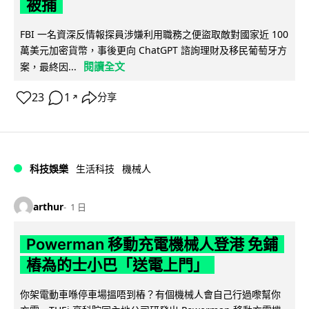
被捕
FBI 一名資深反情報探員涉嫌利用職務之便盜取敵對國家近 100
萬美元加密貨幣，事後更向 ChatGPT 諮詢理財及移民葡萄牙方
閱讀全文
案，最終因...
23
1
分享
↗
科技娛樂
生活科技
機械人
arthur
1 日
Powerman 移動充電機械人登港 免鋪
樁為的士小巴「送電上門」
你架電動車喺停車場搵唔到樁？有個機械人會自己行過嚟幫你