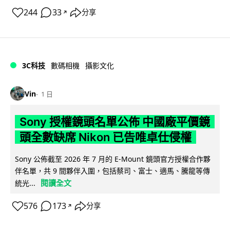
244
33
分享
↗
3C科技
數碼相機
攝影文化
Vin
1 日
Sony 授權鏡頭名單公佈 中國廠平價鏡
頭全數缺席 Nikon 已告唯卓仕侵權
Sony 公佈截至 2026 年 7 月的 E-Mount 鏡頭官方授權合作夥
伴名單，共 9 間夥伴入圍，包括蔡司、富士、適馬、騰龍等傳
閱讀全文
統光...
576
173
分享
↗