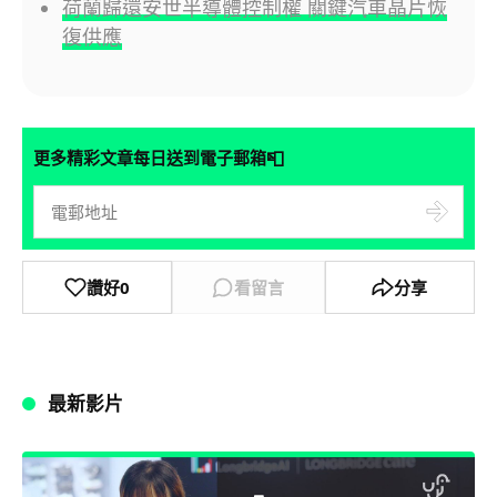
荷蘭歸還安世半導體控制權 關鍵汽車晶片恢
復供應
📮
更多精彩文章每日送到電子郵箱
讚好
0
看留言
分享
最新影片