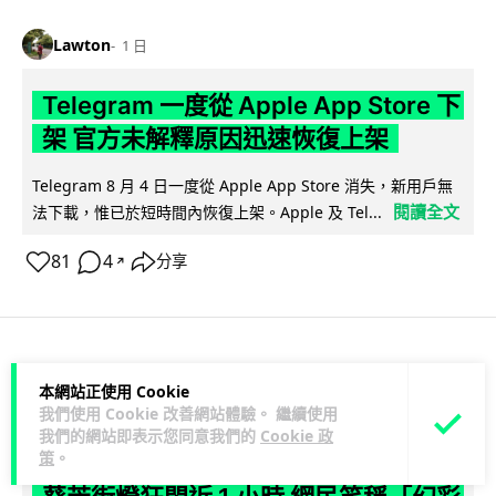
Lawton
1 日
Telegram 一度從 Apple App Store 下
架 官方未解釋原因迅速恢復上架
Telegram 8 月 4 日一度從 Apple App Store 消失，新用戶無
閱讀全文
法下載，惟已於短時間內恢復上架。Apple 及 Tel...
81
4
分享
↗
科技娛樂
生活娛樂
城中熱話
本網站正使用 Cookie
我們使用 Cookie 改善網站體驗。 繼續使用
我們的網站即表示您同意我們的
Cookie 政
Lawton
1 日
策
。