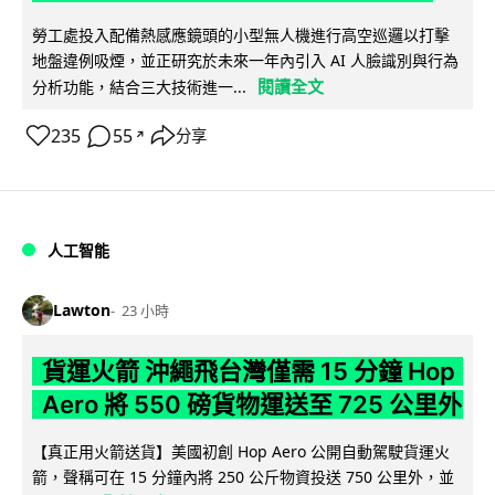
勞工處投入配備熱感應鏡頭的小型無人機進行高空巡邏以打擊
地盤違例吸煙，並正研究於未來一年內引入 AI 人臉識別與行為
閱讀全文
分析功能，結合三大技術進一...
235
55
分享
↗
人工智能
Lawton
23 小時
貨運火箭 沖繩飛台灣僅需 15 分鐘 Hop
Aero 將 550 磅貨物運送至 725 公里外
【真正用火箭送貨】美國初創 Hop Aero 公開自動駕駛貨運火
箭，聲稱可在 15 分鐘內將 250 公斤物資投送 750 公里外，並