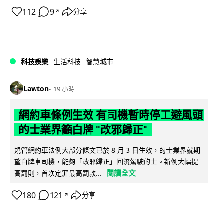
112
9
分享
↗
科技娛樂
生活科技
智慧城市
Lawton
19 小時
網約車條例生效 有司機暫時停工避風頭
的士業界籲白牌 "改邪歸正"
規管網約車法例大部分條文已於 8 月 3 日生效，的士業界就期
望白牌車司機，能夠「改邪歸正」回流駕駛的士。新例大幅提
閱讀全文
高罰則，首次定罪最高罰款...
180
121
分享
↗