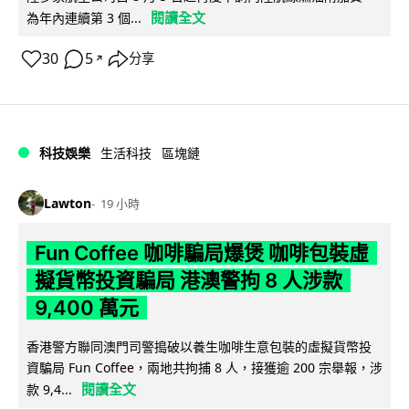
閱讀全文
為年內連續第 3 個...
30
5
分享
↗
科技娛樂
生活科技
區塊鏈
Lawton
19 小時
Fun Coffee 咖啡騙局爆煲 咖啡包裝虛
擬貨幣投資騙局 港澳警拘 8 人涉款
9,400 萬元
香港警方聯同澳門司警搗破以養生咖啡生意包裝的虛擬貨幣投
資騙局 Fun Coffee，兩地共拘捕 8 人，接獲逾 200 宗舉報，涉
閱讀全文
款 9,4...