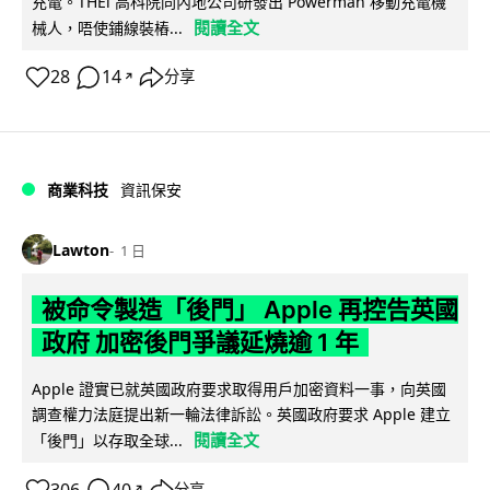
充電。THEi 高科院同內地公司研發出 Powerman 移動充電機
閱讀全文
械人，唔使鋪線裝樁...
28
14
分享
↗
商業科技
資訊保安
Lawton
1 日
被命令製造「後門」 Apple 再控告英國
政府 加密後門爭議延燒逾 1 年
Apple 證實已就英國政府要求取得用戶加密資料一事，向英國
調查權力法庭提出新一輪法律訴訟。英國政府要求 Apple 建立
閱讀全文
「後門」以存取全球...
306
40
分享
↗