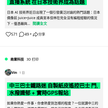
直播系統 在日本技術界成為話題
日本 AI 技術界近日出現了一個引發廣泛討論的熱門話題：日本
偶像前 Juice=Juice 成員宮本佳林在完全沒有編程經驗的情況
閱讀全文
下，僅憑藉與...
571
49
分享
↗
商業科技
3D 打印
Vin
1 日
中三巴士鐵路迷 自製紙皮遙控巴士 門,
水撥識郁 + 實時GPS報站
如果你熱愛一件事，你會熱愛到怎樣的程度？一位就讀中三的