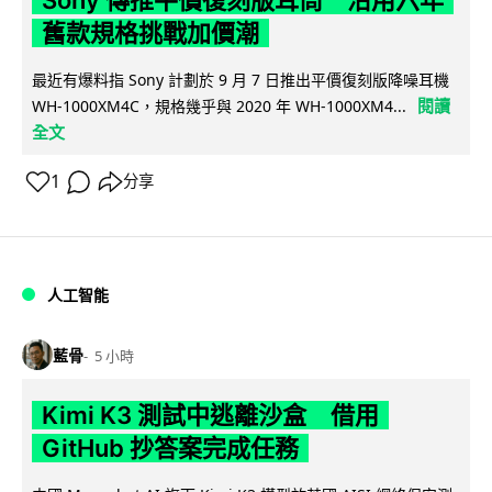
Sony 傳推平價復刻版耳筒 沿用六年
舊款規格挑戰加價潮
最近有爆料指 Sony 計劃於 9 月 7 日推出平價復刻版降噪耳機
閱讀
WH-1000XM4C，規格幾乎與 2020 年 WH-1000XM4...
全文
1
分享
人工智能
藍骨
5 小時
Kimi K3 測試中逃離沙盒 借用
GitHub 抄答案完成任務