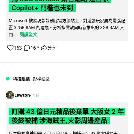
Copilot+ 門檻也未到
Microsoft 被發現靜靜刪除官方網站上，對遊戲玩家要為電腦配
置 32GB RAM 的建議。分析指微軟同時新推出的 8GB RAM 入
閱讀全文
門...
163
16
分享
↗
科技娛樂
影視娛樂
Lawton
1 日
訂購 43 億日元精品後棄單 大阪女 2 年
後終被捕 涉海賊王,火影周邊產品
日本警視廳神田署 8 月 6 日公布，拘捕一名 32 歲大阪女子，