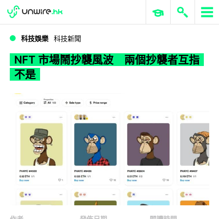
WWDC 2026
GenAI 與雲端科技專區
ERP 與商業 AI
NFT 市場鬧抄襲風波 兩個抄襲者互指不是
科技娛樂
科技新聞
NFT 市場鬧抄襲風波 兩個抄襲者互指
不是
作者
發佈日期
閱讀時間