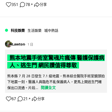
351
78
分享
↗
科技娛樂
生活娛樂
城中熱話
Lawton
1 日
熊本地震手術室驚魂片瘋傳 醫護保護病
人、逃生門 網民讚值得尊敬
熊本縣 7 月 28 日發生 7.1 級地震，熊本綜合醫院手術室鏡頭拍
下地震一刻，醫護人員臨危不亂保護病人，更馬上開逃生門確
閱讀全文
保出口流通。片段...
67
21
分享
↗