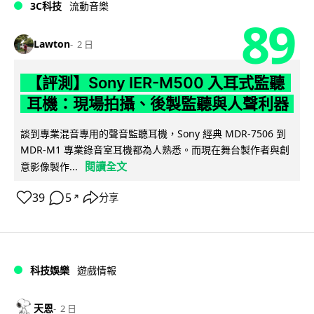
3C科技
流動音樂
89
Lawton
2 日
【評測】Sony IER-M500 入耳式監聽
耳機：現場拍攝、後製監聽與人聲利器
談到專業混音專用的聲音監聽耳機，Sony 經典 MDR-7506 到
MDR-M1 專業錄音室耳機都為人熟悉。而現在舞台製作者與創
閱讀全文
意影像製作...
39
5
分享
↗
科技娛樂
遊戲情報
天恩
2 日