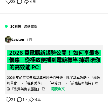
28
分享
3C科技
流動電腦
Lawton
1 日
2026 買電腦新趨勢公開！ 如何享最多
優惠 從極致便攜到電競標竿 揀選啱你
的高效能 PC
2026 年的電腦選購基準已經全面升級。除了基本效能，「極致
輕量化」、「機身美學」、「AI算力」、「前瞻技術加持」以
閱讀全文
及「品質與售後服務」 已...
21
1
分享
↗