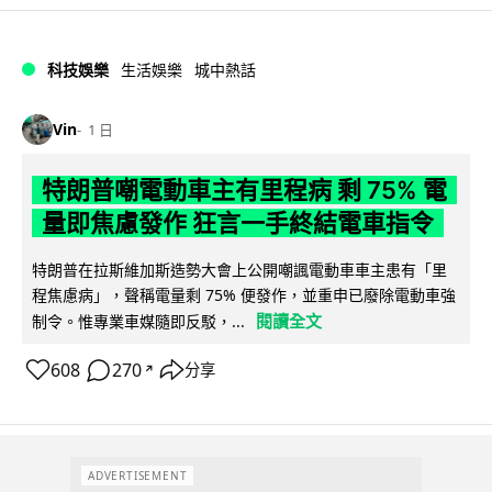
科技娛樂
生活娛樂
城中熱話
Vin
1 日
特朗普嘲電動車主有里程病 剩 75% 電
量即焦慮發作 狂言一手終結電車指令
特朗普在拉斯維加斯造勢大會上公開嘲諷電動車車主患有「里
程焦慮病」，聲稱電量剩 75% 便發作，並重申已廢除電動車強
閱讀全文
制令。惟專業車媒隨即反駁，...
608
270
分享
↗
ADVERTISEMENT