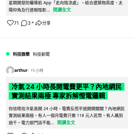
星期開發防曬導航 App「走向陰涼處」，結合建築物高度、太
閱讀全文
陽仰角及行道樹陰影...
71
3
分享
↗
科技娛樂
科技新聞
arthur
15 小時
冷氣 24 小時長開電費更平？內地網民
實測結果兩極 專家拆解慳電邏輯
你信唔信冷氣長開 24 小時，電費反而平過開開關關？內地網民
實測結果兩極，有人一個月電費只需 118 元人民幣，有人飆到
閱讀全文
過千。電力部門話不能...