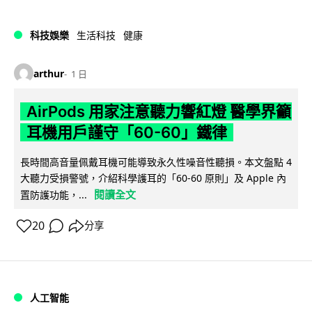
科技娛樂
生活科技
健康
arthur
1 日
AirPods 用家注意聽力響紅燈 醫學界籲
耳機用戶謹守「60-60」鐵律
長時間高音量佩戴耳機可能導致永久性噪音性聽損。本文盤點 4
大聽力受損警號，介紹科學護耳的「60-60 原則」及 Apple 內
閱讀全文
置防護功能，...
20
分享
人工智能