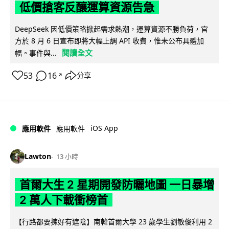
低價搶客反釀運算資源告急
DeepSeek 因低價策略掀起需求熱潮，運算資源不勝負荷，官
方於 8 月 6 日宣布即將大幅上調 API 收費，惟未公布具體加
閱讀全文
幅。事件與...
53
16
分享
↗
iOS App
應用軟件
應用軟件
Lawton
13 小時
首爾大生 2 星期開發防曬地圖 一日暴增
2 萬人下載衝榜首
【行路都要揀好有遮陰】南韓首爾大學 23 歲學生劉敏俊利用 2