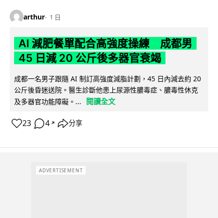
arthur
1 日
AI 減肥餐單配合高強度操練 成都男
45 日減 20 公斤後多器官衰竭
成都一名男子跟隨 AI 制訂高強度減脂計劃，45 日內減去約 20
公斤後昏迷送院。醫生診斷他患上尿源性膿毒症、膿毒性休克
閱讀全文
及多器官功能障礙。...
23
4
分享
↗
ADVERTISEMENT