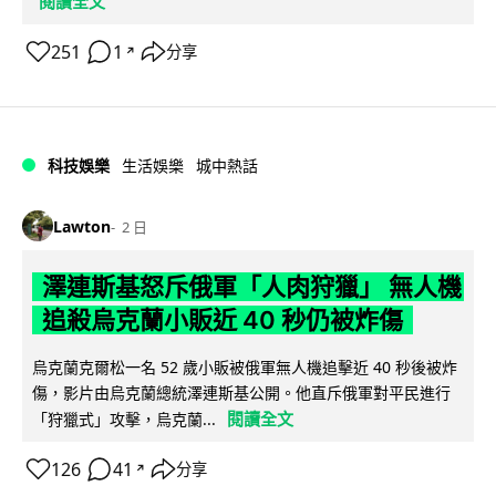
閱讀全文
251
1
分享
↗
科技娛樂
生活娛樂
城中熱話
Lawton
2 日
澤連斯基怒斥俄軍「人肉狩獵」 無人機
追殺烏克蘭小販近 40 秒仍被炸傷
烏克蘭克爾松一名 52 歲小販被俄軍無人機追擊近 40 秒後被炸
傷，影片由烏克蘭總統澤連斯基公開。他直斥俄軍對平民進行
閱讀全文
「狩獵式」攻擊，烏克蘭...
126
41
分享
↗