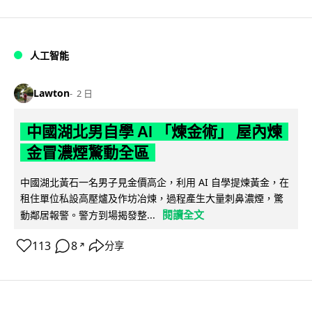
人工智能
Lawton
2 日
中國湖北男自學 AI 「煉金術」 屋內煉
金冒濃煙驚動全區
中國湖北黃石一名男子見金價高企，利用 AI 自學提煉黃金，在
租住單位私設高壓爐及作坊冶煉，過程產生大量刺鼻濃煙，驚
閱讀全文
動鄰居報警。警方到場揭發整...
113
8
分享
↗