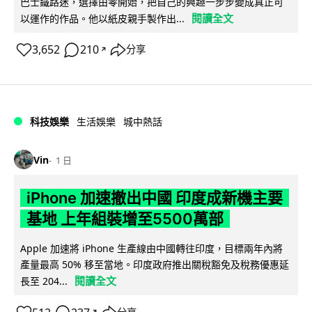
巴士鐵路迷，選擇由零開始，把自己的興趣一步步變成真正可
閱讀全文
以運作的作品。他以紙皮親手製作出...
3,652
210
分享
↗
科技娛樂
生活娛樂
城中熱話
Vin
1 日
iPhone 加速撤出中國 印度成新機主要
基地 上年組裝增至5500萬部
Apple 加速將 iPhone 生產線由中國轉往印度，目標兩年內將
產量最高 50% 移至當地。印度政府推出關稅豁免及稅務優惠延
閱讀全文
長至 204...