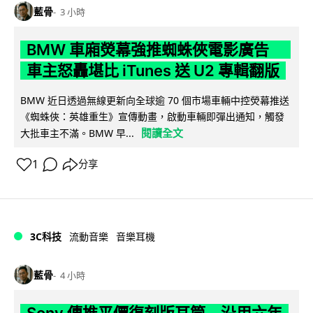
藍骨
3 小時
BMW 車廂熒幕強推蜘蛛俠電影廣告
車主怒轟堪比 iTunes 送 U2 專輯翻版
BMW 近日透過無線更新向全球逾 70 個市場車輛中控熒幕推送
《蜘蛛俠：英雄重生》宣傳動畫，啟動車輛即彈出通知，觸發
閱讀全文
大批車主不滿。BMW 早...
1
分享
3C科技
流動音樂
音樂耳機
藍骨
4 小時