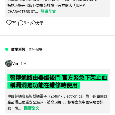
指她涉嫌在出版巨頭集英社旗下官方網店「JUMP
閱讀全文
CHARACTERS ST...
75
9
分享
↗
商業科技
資訊保安
Vin
1 日
智博通路由器爆後門 官方緊急下架止血
稱漏洞是功能在維修時使用
中國網通廠商智博通電子（Zbtlink Electronics）旗下的路由器
產品爆出嚴重安全漏洞，被發現每 35 秒便會與中國伺服器連
閱讀全文
線，旗...