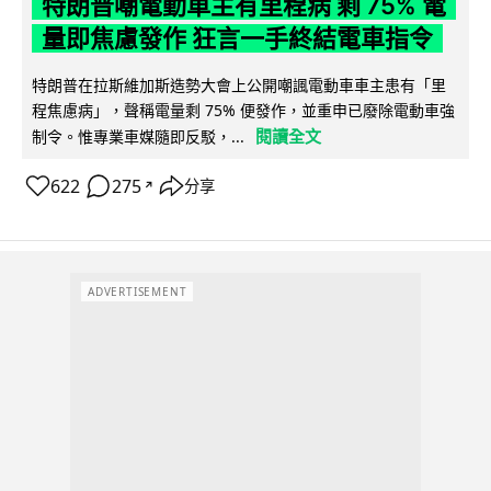
特朗普嘲電動車主有里程病 剩 75% 電
量即焦慮發作 狂言一手終結電車指令
特朗普在拉斯維加斯造勢大會上公開嘲諷電動車車主患有「里
程焦慮病」，聲稱電量剩 75% 便發作，並重申已廢除電動車強
閱讀全文
制令。惟專業車媒隨即反駁，...
622
275
分享
↗
ADVERTISEMENT