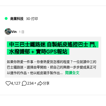
商業科技
3D 打印
Vin
1 日
中三巴士鐵路迷 自製紙皮遙控巴士 門,
水撥識郁 + 實時GPS報站
如果你熱愛一件事，你會熱愛到怎樣的程度？一位就讀中三的
巴士鐵路迷，選擇由零開始，把自己的興趣一步步變成真正可
閱讀全文
以運作的作品。他以紙皮親手製作出...
4,127
234
分享
↗