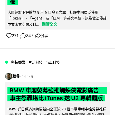
權
人民網旗下評論於 8 月 6 日發表文章，批評中國廣泛使用
「Token」、「Agent」及「LLM」等英文術語，認為做法侵蝕
閱讀全文
中文表意空間及科...
271
84
分享
↗
科技娛樂
生活科技
汽車科技
藍骨
14 小時
BMW 車廂熒幕強推蜘蛛俠電影廣告
車主怒轟堪比 iTunes 送 U2 專輯翻版
BMW 近日透過無線更新向全球逾 70 個市場車輛中控熒幕推送
《蜘蛛俠：英雄重生》宣傳動畫，啟動車輛即彈出通知，觸發