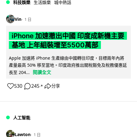
科技娛樂
生活娛樂
城中熱話
Vin
1 日
iPhone 加速撤出中國 印度成新機主要
基地 上年組裝增至5500萬部
Apple 加速將 iPhone 生產線由中國轉往印度，目標兩年內將
產量最高 50% 移至當地。印度政府推出關稅豁免及稅務優惠延
閱讀全文
長至 204...
530
245
分享
↗
人工智能
Lawton
1 日