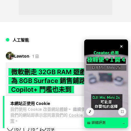
人工智能
×
Lawton
1 日
微軟刪走 32GB RAM 遊戲建議 分析:
為 8GB Surface 銷售鋪路 連自家
Copilot+ 門檻也未到
Microsoft 被發現靜靜刪除官方網站上，對遊戲玩家要為電腦配
本網站正使用 Cookie
置 32GB RAM 的建議。分析指微軟同時新推出的 8GB RAM 入
我們使用 Cookie 改善網站體驗。 繼續使用
🎵
⛶
我們的網站即表示您同意我們的
Cookie 政
閱讀全文
門...
策
。
📖 詳細評測
→
167
16
分享
↗