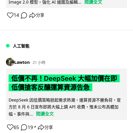
閱讀全文
Image 2.0 模型，強化 AI 繪圖及編輯...
14
分享
人工智能
Lawton
21 小時
低價不再！DeepSeek 大幅加價在即
低價搶客反釀運算資源告急
DeepSeek 因低價策略掀起需求熱潮，運算資源不勝負荷，官
方於 8 月 6 日宣布即將大幅上調 API 收費，惟未公布具體加
閱讀全文
幅。事件與...
65
19
分享
↗