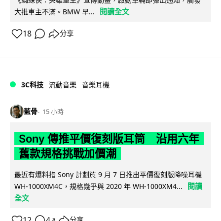
閱讀全文
大批車主不滿。BMW 早...
18
分享
3C科技
流動音樂
音樂耳機
藍骨
15 小時
Sony 傳推平價復刻版耳筒 沿用六年
舊款規格挑戰加價潮
最近有爆料指 Sony 計劃於 9 月 7 日推出平價復刻版降噪耳機
閱讀
WH-1000XM4C，規格幾乎與 2020 年 WH-1000XM4...
全文
12
4
分享
↗