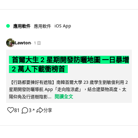
iOS App
應用軟件
應用軟件
Lawton
1 日
首爾大生 2 星期開發防曬地圖 一日暴增
2 萬人下載衝榜首
【行路都要揀好有遮陰】南韓首爾大學 23 歲學生劉敏俊利用 2
星期開發防曬導航 App「走向陰涼處」，結合建築物高度、太
閱讀全文
陽仰角及行道樹陰影...
81
3
分享
↗