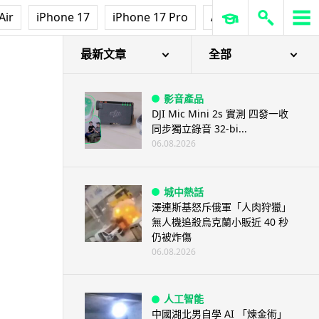
Air
iPhone 17
iPhone 17 Pro
AirPods Pro 3
Ap
最新文章
全部
影音產品
DJI Mic Mini 2s 實測 四發一收
同步獨立錄音 32-bi...
06.08.2026
城中熱話
澤連斯基怒斥俄軍「人肉狩獵」
無人機追殺烏克蘭小販近 40 秒
仍被炸傷
06.08.2026
人工智能
中國湖北男自學 AI 「煉金術」