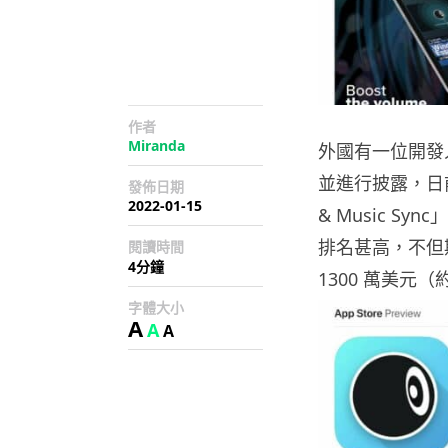
作者
Miranda
外國有一位開發人
並進行披露，日
發佈日期
2022-01-15
& Music Syn
排名甚高，不但欺
閱讀時間
4分鐘
1300 萬美元（約
字體大小
A
A
A