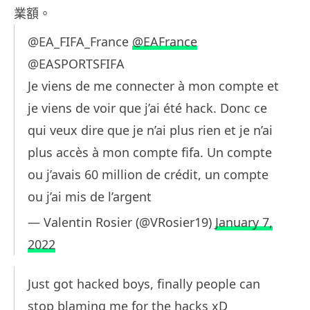
業額。
@EA_FIFA_France
@EAFrance
@EASPORTSFIFA
Je viens de me connecter à mon compte et
je viens de voir que j’ai été hack. Donc ce
qui veux dire que je n’ai plus rien et je n’ai
plus accès à mon compte fifa. Un compte
ou j’avais 60 million de crédit, un compte
ou j’ai mis de l’argent
— Valentin Rosier (@VRosier19)
January 7,
2022
Just got hacked boys, finally people can
stop blaming me for the hacks xD