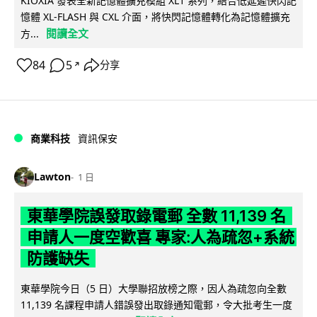
KIOXIA 發表全新記憶體擴充模組 XL1 系列，結合低延遲快閃記
憶體 XL-FLASH 與 CXL 介面，將快閃記憶體轉化為記憶體擴充
閱讀全文
方...
84
5
分享
↗
商業科技
資訊保安
Lawton
1 日
東華學院誤發取錄電郵 全數 11,139 名
申請人一度空歡喜 專家:人為疏忽+系統
防護缺失
東華學院今日（5 日）大學聯招放榜之際，因人為疏忽向全數
11,139 名課程申請人錯誤發出取錄通知電郵，令大批考生一度