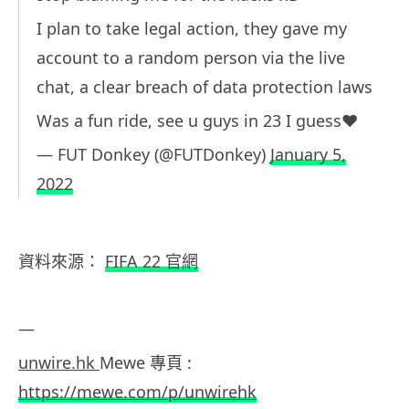
I plan to take legal action, they gave my
account to a random person via the live
chat, a clear breach of data protection laws
Was a fun ride, see u guys in 23 I guess❤️
— FUT Donkey (@FUTDonkey)
January 5,
2022
資料來源：
FIFA 22 官網
—
unwire.hk
Mewe 專頁 :
https://mewe.com/p/unwirehk