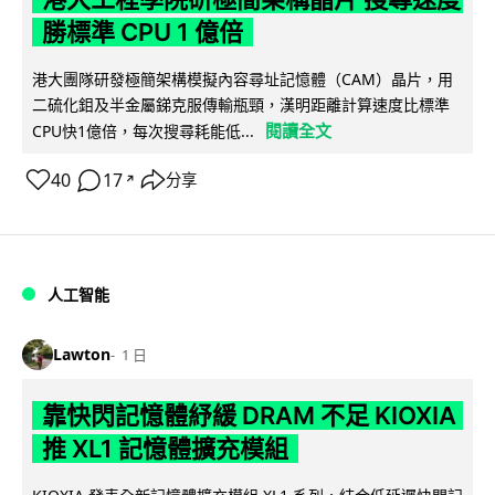
勝標準 CPU 1 億倍
港大團隊研發極簡架構模擬內容尋址記憶體（CAM）晶片，用
二硫化鉬及半金屬銻克服傳輸瓶頸，漢明距離計算速度比標準
閱讀全文
CPU快1億倍，每次搜尋耗能低...
40
17
分享
↗
人工智能
Lawton
1 日
靠快閃記憶體紓緩 DRAM 不足 KIOXIA
推 XL1 記憶體擴充模組