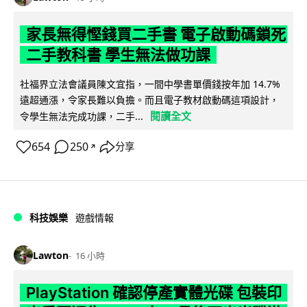
家長無得慳錢買二手書 電子啟動碼鎖死
二手教科書 學生無法做功課
社福界立法會議員陳文宜指，一間中學書單價錢按年加 14.7%
遠超通漲，令家長難以負擔。而且電子教材啟動碼這項設計，
閱讀全文
令學生無法完成功課，二手...
654
250
分享
↗
科技娛樂
遊戲情報
Lawton
16 小時
PlayStation 確認停產實體光碟 包裝印