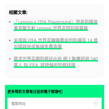
相關文章:
「Lenovo x FIFA Playground」現身銅鑼灣
兼直擊全新 Lenovo 世界盃特別版電腦
央視與 FIFA 世界盃轉播費談判陷僵局 14 億
中國球迷或無緣免費直播
要求世界盃踢阿根廷出局 網上聯署超過 540
萬人 指 FIFA, 球證偏袒阿根廷隊
📮
更多精彩文章每日送到電子郵箱