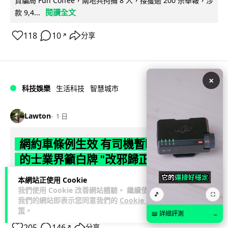
資騙局 Fun Coffee，兩地共拘捕 8 人，接獲逾 200 宗舉報，涉
閱讀全文
款 9,4...
118
10
分享
↗
×
科技娛樂
生活科技
智慧城市
Lawton
1 日
網約車條例生效 有司機暫時停工避風頭
的士業界籲白牌 "改邪歸正"
本網站正使用 Cookie
規管網約車法例大部分條文已於 8 月 3 日生效，的士業界就期
我們使用 Cookie 改善網站體驗。 繼續使用
望白牌車司機，能夠「改邪歸正」回流駕駛的士。新例大幅提
🎵
⛶
我們的網站即表示您同意我們的
Cookie 政
閱讀全文
高罰則，首次定罪最高罰款...
策
。
📖 詳細評測
→
205
146
分享
↗