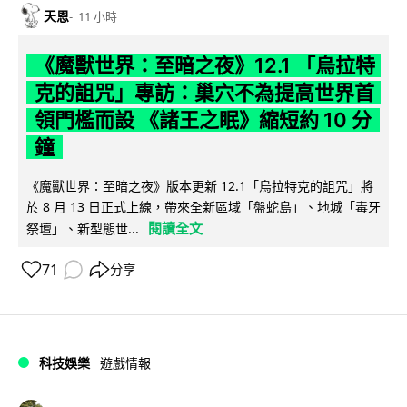
天恩
11 小時
《魔獸世界：至暗之夜》12.1 「烏拉特
克的詛咒」專訪：巢穴不為提高世界首
領門檻而設 《諸王之眠》縮短約 10 分
鐘
《魔獸世界：至暗之夜》版本更新 12.1「烏拉特克的詛咒」將
於 8 月 13 日正式上線，帶來全新區域「盤蛇島」、地城「毒牙
閱讀全文
祭壇」、新型態世...
71
分享
科技娛樂
遊戲情報