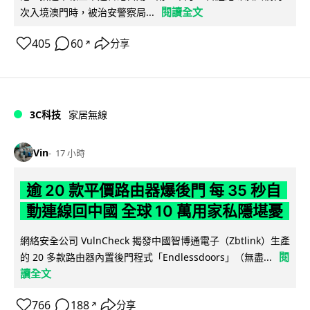
閱讀全文
次入境澳門時，被治安警察局...
405
60
分享
↗
3C科技
家居無線
Vin
17 小時
逾 20 款平價路由器爆後門 每 35 秒自
動連線回中國 全球 10 萬用家私隱堪憂
網絡安全公司 VulnCheck 揭發中國智博通電子（Zbtlink）生產
閱
的 20 多款路由器內置後門程式「Endlessdoors」（無盡...
讀全文
766
188
分享
↗