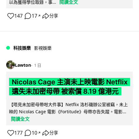
閱讀全文
以為獲得學位取錄，事...
147
17
分享
↗
科技娛樂
影視娛樂
Lawton
1 日
Nicolas Cage 主演未上映電影 Netflix
遺失未加密母帶 被索償 8.19 億港元
【唔見未加密母帶咁大件事】Netflix 洛杉磯辦公室被竊，未上
映的 Nicolas Cage 電影《Fortitude》母帶亦告失蹤。電影...
閱讀全文
177
10
分享
↗