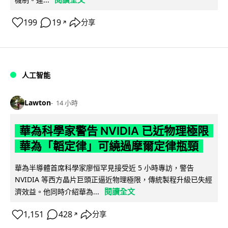
199
19
分享
↗
人工智能
Lawton
14 小時
華為科學家警告 NVIDIA 已近物理極限
華為「韜定律」可繞過摩爾定律瓶頸
華為半導體首席科學家廖恒罕見接受近 5 小時專訪，警告
NVIDIA 等西方晶片巨頭正逼近物理極限，傳統製程升級已失經
閱讀全文
濟效益。他同時介紹華為...
1,151
428
分享
↗