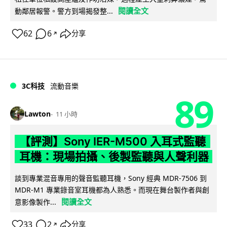
閱讀全文
動鄰居報警。警方到場揭發整...
62
6
分享
↗
3C科技
流動音樂
89
Lawton
11 小時
【評測】Sony IER-M500 入耳式監聽
耳機：現場拍攝、後製監聽與人聲利器
談到專業混音專用的聲音監聽耳機，Sony 經典 MDR-7506 到
MDR-M1 專業錄音室耳機都為人熟悉。而現在舞台製作者與創
閱讀全文
意影像製作...
33
2
分享
↗