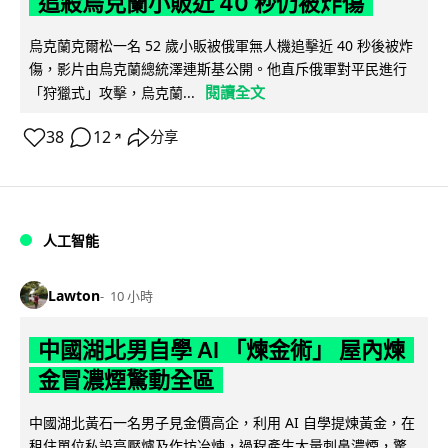
追殺烏克蘭小販近 40 秒仍被炸傷
烏克蘭克爾松一名 52 歲小販被俄軍無人機追擊近 40 秒後被炸
傷，影片由烏克蘭總統澤連斯基公開。他直斥俄軍對平民進行
閱讀全文
「狩獵式」攻擊，烏克蘭...
38
12
分享
↗
人工智能
Lawton
10 小時
中國湖北男自學 AI 「煉金術」 屋內煉
金冒濃煙驚動全區
中國湖北黃石一名男子見金價高企，利用 AI 自學提煉黃金，在
租住單位私設高壓爐及作坊冶煉，過程產生大量刺鼻濃煙，驚