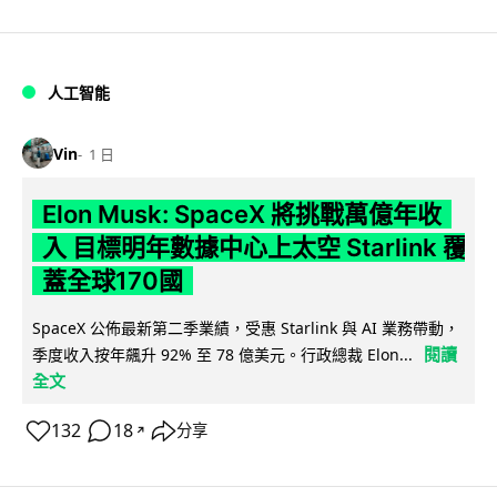
人工智能
Vin
1 日
Elon Musk: SpaceX 將挑戰萬億年收
入 目標明年數據中心上太空 Starlink 覆
蓋全球170國
SpaceX 公佈最新第二季業績，受惠 Starlink 與 AI 業務帶動，
閱讀
季度收入按年飆升 92% 至 78 億美元。行政總裁 Elon...
全文
132
18
分享
↗