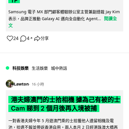
Samsung 電子 MX 部門顧客體驗辦公室主管兼副總裁 Jay Kim
閱讀全
表示，品牌正推動 Galaxy AI 邁向全自動化 Agent...
文
24
4
分享
↗
科技娛樂
生活娛樂
城中熱話
Lawton
16 小時
港夫婦澳門的士拾相機 據為己有被的士
Cam 睇到 2 個月後再入境被捕
一對香港夫婦今年 5 月遊澳門乘的士拾獲他人遺留相機及電
池，拾遺不報並帶返香港自用。兩人本月 2 日經港珠澳大橋再