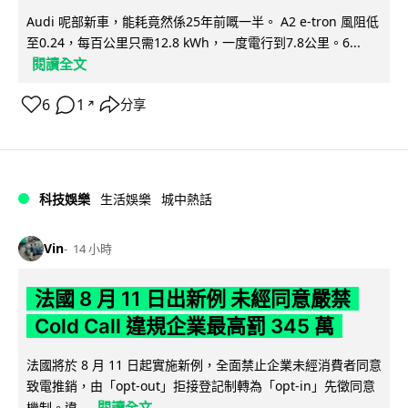
Audi 呢部新車，能耗竟然係25年前嘅一半。 A2 e-tron 風阻低
至0.24，每百公里只需12.8 kWh，一度電行到7.8公里。6...
閱讀全文
6
1
分享
↗
科技娛樂
生活娛樂
城中熱話
Vin
14 小時
法國 8 月 11 日出新例 未經同意嚴禁
Cold Call 違規企業最高罰 345 萬
法國將於 8 月 11 日起實施新例，全面禁止企業未經消費者同意
致電推銷，由「opt-out」拒接登記制轉為「opt-in」先徵同意
閱讀全文
機制。違...