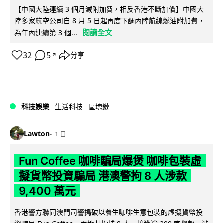
【中國大陸連續 3 個月減附加費，相反香港不斷加價】中國大
陸多家航空公司自 8 月 5 日起再度下調內陸航線燃油附加費，
閱讀全文
為年內連續第 3 個...
32
5
分享
↗
科技娛樂
生活科技
區塊鏈
Lawton
1 日
Fun Coffee 咖啡騙局爆煲 咖啡包裝虛
擬貨幣投資騙局 港澳警拘 8 人涉款
9,400 萬元
香港警方聯同澳門司警搗破以養生咖啡生意包裝的虛擬貨幣投