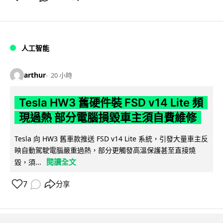
人工智能
arthur
20 小時
Tesla HW3 舊硬件裝 FSD v14 Lite 頻
現過熱 部分電腦損毀車主須自費維修
Tesla 向 HW3 舊車款推送 FSD v14 Lite 系統，引發大量車主反
映自動駕駛電腦嚴重過熱，部分更觸發高溫保護甚至直接燒
閱讀全文
毀，須...
7
分享