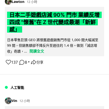
Lawton
12 小時
日本二手遊戲店減 90% 門市 業績反增
四成 "懷舊"在 Z 世代變成最潮「新鮮
感」
日本零售巨頭 GEO 將懷舊遊戲銷售門市從 1,000 間大幅減至
99 間，但銷售額卻不降反升至過往的 1.4 倍。做到「減店增
閱讀全文
收」奇蹟，...
137
8
分享
↗
人工智能
Vin
12 小時