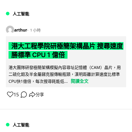
人工智能
arthur
1 小時
港大工程學院研極簡架構晶片 搜尋速度
勝標準 CPU 1 億倍
港大團隊研發極簡架構模擬內容尋址記憶體（CAM）晶片，用
二硫化鉬及半金屬銻克服傳輸瓶頸，漢明距離計算速度比標準
閱讀全文
CPU快1億倍，每次搜尋耗能低...
15
分享
人工智能