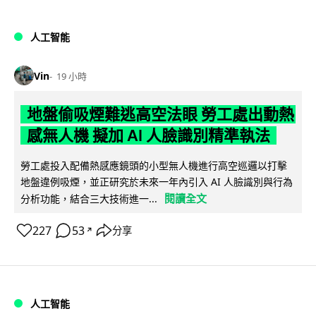
人工智能
Vin
19 小時
地盤偷吸煙難逃高空法眼 勞工處出動熱
感無人機 擬加 AI 人臉識別精準執法
勞工處投入配備熱感應鏡頭的小型無人機進行高空巡邏以打擊
地盤違例吸煙，並正研究於未來一年內引入 AI 人臉識別與行為
閱讀全文
分析功能，結合三大技術進一...
227
53
分享
↗
人工智能