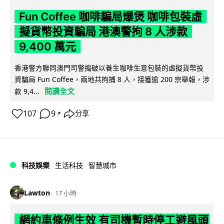
Fun Coffee 咖啡騙局爆煲 咖啡包裝虛
擬貨幣投資騙局 港澳警拘 8 人涉款
9,400 萬元
香港警方聯同澳門司警搗破以養生咖啡生意包裝的虛擬貨幣投
資騙局 Fun Coffee，兩地共拘捕 8 人，接獲逾 200 宗舉報，涉
閱讀全文
款 9,4...
107
9
分享
↗
科技娛樂
生活科技
智慧城市
Lawton
17 小時
網約車條例生效 有司機暫時停工避風頭