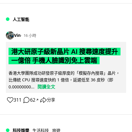
人工智能
Vin
16 小時
港大研原子級新晶片 AI 搜尋速度提升
一億倍 手機人臉識別免上雲端
香港大學團隊成功研發原子級厚度的「模擬存內搜尋」晶片，
比傳統 CPU 搜尋速度快約 1 億倍，延遲低至 36 皮秒（即
閱讀全文
0.00000000...
311
62
分享
↗
科技娛樂
生活科技
旅遊