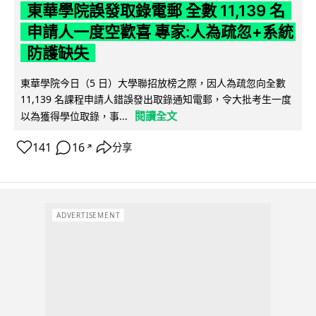
東華學院誤發取錄電郵 全數 11,139 名
申請人一度空歡喜 專家:人為疏忽+系統
防護缺失
東華學院今日（5 日）大學聯招放榜之際，因人為疏忽向全數
11,139 名課程申請人錯誤發出取錄通知電郵，令大批考生一度
閱讀全文
以為獲得學位取錄，事...
141
16
分享
↗
ADVERTISEMENT