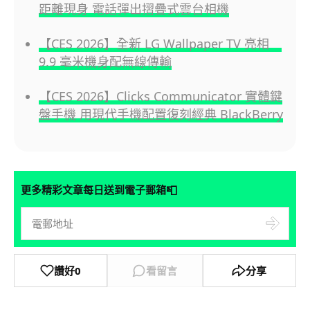
距離現身 電話彈出摺疊式雲台相機
【CES 2026】全新 LG Wallpaper TV 亮相
9.9 毫米機身配無線傳輸
【CES 2026】Clicks Communicator 實體鍵
盤手機 用現代手機配置復刻經典 BlackBerry
📮
更多精彩文章每日送到電子郵箱
讚好
0
看留言
分享