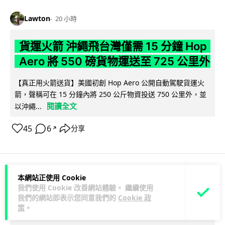
Lawton
20 小時
貨運火箭 沖繩飛台灣僅需 15 分鐘 Hop
Aero 將 550 磅貨物運送至 725 公里外
【真正用火箭送貨】美國初創 Hop Aero 公開自動駕駛貨運火
箭，聲稱可在 15 分鐘內將 250 公斤物資投送 750 公里外，並
閱讀全文
以沖繩...
45
6
分享
↗
本網站正使用 Cookie
科技娛樂
遊戲情報
我們使用 Cookie 改善網站體驗。 繼續使用
我們的網站即表示您同意我們的
Cookie 政
策
。
Lawton
21 小時