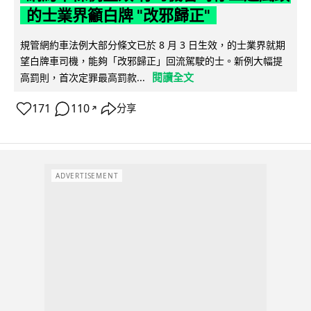
的士業界籲白牌 "改邪歸正"
規管網約車法例大部分條文已於 8 月 3 日生效，的士業界就期
望白牌車司機，能夠「改邪歸正」回流駕駛的士。新例大幅提
閱讀全文
高罰則，首次定罪最高罰款...
171
110
分享
↗
ADVERTISEMENT