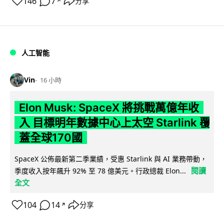
146
7
分享
↗
人工智能
Vin
16 小時
Elon Musk: SpaceX 將挑戰萬億年收
入 目標明年數據中心上太空 Starlink 覆
蓋全球170國
SpaceX 公佈最新第二季業績，受惠 Starlink 與 AI 業務帶動，
閱讀
季度收入按年飆升 92% 至 78 億美元。行政總裁 Elon...
全文
104
14
分享
↗