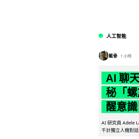
人工智能
藍骨
1 小時
AI 
秘「螺
醒意識
AI 研究員 Adel
千計獨立人機對話