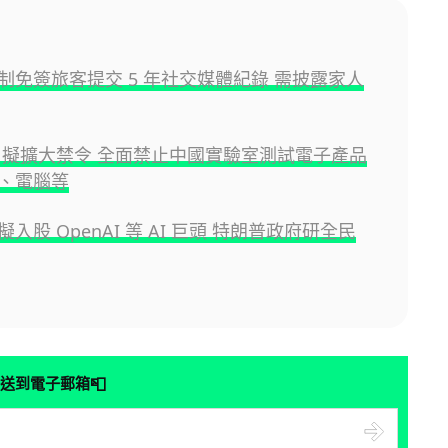
制免簽旅客提交 5 年社交媒體紀錄 需披露家人
CC 擬擴大禁令 全面禁止中國實驗室測試電子產品
、電腦等
入股 OpenAI 等 AI 巨頭 特朗普政府研全民
📮
送到電子郵箱