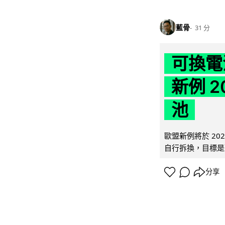
藍骨
31 分
可換電
新例 
池
歐盟新例將於 20
自行拆換，目標是延
分享