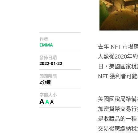
作者
EMMA
去年 NFT 市
人數從2020年
發佈日期
2022-01-22
日，美國國家稅務
NFT 獲利者可
閱讀時間
2分鐘
字體大小
美國國稅局準備
A
A
A
加密貨幣交易行為
是收藏品的一種
交易後應繳納稅