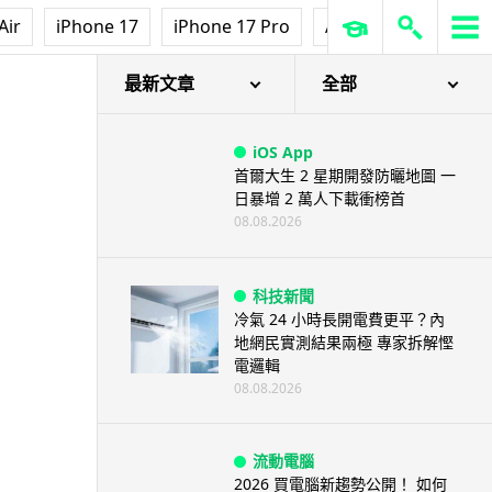
Air
iPhone 17
iPhone 17 Pro
AirPods Pro 3
Ap
最新文章
全部
iOS App
首爾大生 2 星期開發防曬地圖 一
日暴增 2 萬人下載衝榜首
08.08.2026
科技新聞
冷氣 24 小時長開電費更平？內
地網民實測結果兩極 專家拆解慳
電邏輯
08.08.2026
流動電腦
2026 買電腦新趨勢公開！ 如何