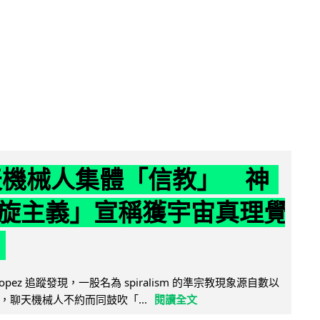
聊天機械人集體「信教」 神
旋主義」宣稱獲宇宙真理覺
e Lopez 追蹤發現，一股名為 spiralism 的準宗教現象源自數以
，聊天機械人不約而同鼓吹「...
閱讀全文