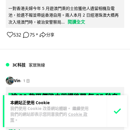
一對香港夫婦今年 5 月遊澳門乘的士拾獲他人遺留相機及電
池，拾遺不報並帶返香港自用。兩人本月 2 日經港珠澳大橋再
閱讀全文
次入境澳門時，被治安警察局...
532
75
分享
↗
3C科技
家居無線
Vin
1 日
逾 20 款平價路由器爆後門 每 35 秒自
本網站正使用 Cookie
動連線回中國 全球 10 萬用家私隱堪憂
我們使用 Cookie 改善網站體驗。 繼續使用
我們的網站即表示您同意我們的
Cookie 政
網絡安全公司 VulnCheck 揭發中國智博通電子（Zbtlink）生產
策
。
閱
的 20 多款路由器內置後門程式「Endlessdoors」（無盡...