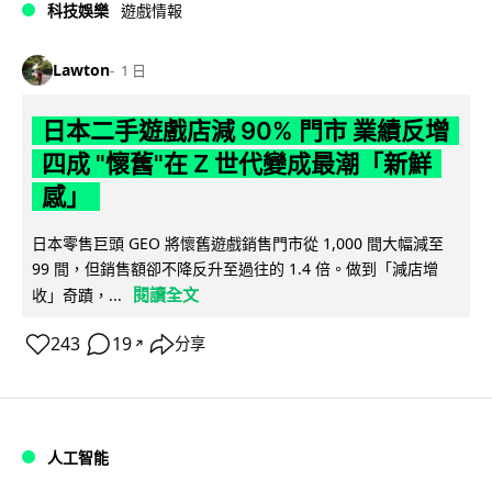
科技娛樂
遊戲情報
Lawton
1 日
日本二手遊戲店減 90% 門市 業績反增
四成 "懷舊"在 Z 世代變成最潮「新鮮
感」
日本零售巨頭 GEO 將懷舊遊戲銷售門市從 1,000 間大幅減至
99 間，但銷售額卻不降反升至過往的 1.4 倍。做到「減店增
閱讀全文
收」奇蹟，...
243
19
分享
↗
人工智能