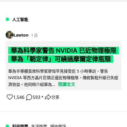
人工智能
Lawton
1 日
華為科學家警告 NVIDIA 已近物理極限
華為「韜定律」可繞過摩爾定律瓶頸
華為半導體首席科學家廖恒罕見接受近 5 小時專訪，警告
NVIDIA 等西方晶片巨頭正逼近物理極限，傳統製程升級已失經
閱讀全文
濟效益。他同時介紹華為...
1,546
593
分享
↗
科技娛樂
生活娛樂
城中熱話