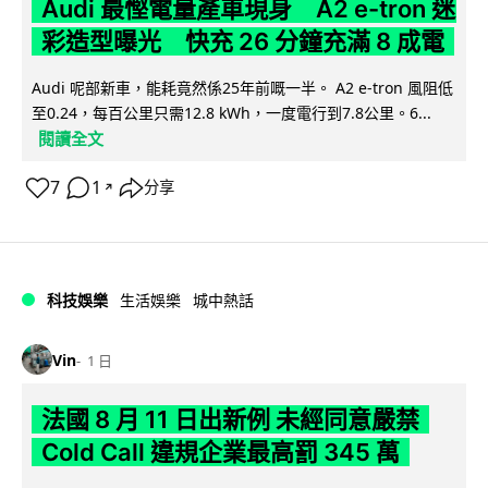
Audi 最慳電量產車現身 A2 e-tron 迷
彩造型曝光 快充 26 分鐘充滿 8 成電
Audi 呢部新車，能耗竟然係25年前嘅一半。 A2 e-tron 風阻低
至0.24，每百公里只需12.8 kWh，一度電行到7.8公里。6...
閱讀全文
7
1
分享
↗
科技娛樂
生活娛樂
城中熱話
Vin
1 日
法國 8 月 11 日出新例 未經同意嚴禁
Cold Call 違規企業最高罰 345 萬