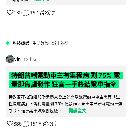
130
15
分享
↗
科技娛樂
生活娛樂
城中熱話
Vin
10 小時
特朗普嘲電動車主有里程病 剩 75% 電
量即焦慮發作 狂言一手終結電車指令
特朗普在拉斯維加斯造勢大會上公開嘲諷電動車車主患有「里
程焦慮病」，聲稱電量剩 75% 便發作，並重申已廢除電動車強
閱讀全文
制令。惟專業車媒隨即反駁，...
386
151
分享
↗