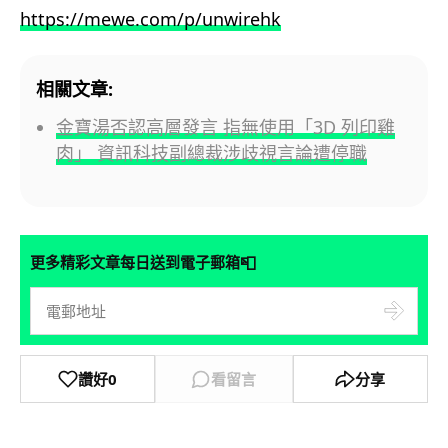
https://mewe.com/p/unwirehk
相關文章:
金寶湯否認高層發言 指無使用「3D 列印雞
肉」 資訊科技副總裁涉歧視言論遭停職
📮
更多精彩文章每日送到電子郵箱
讚好
0
看留言
分享