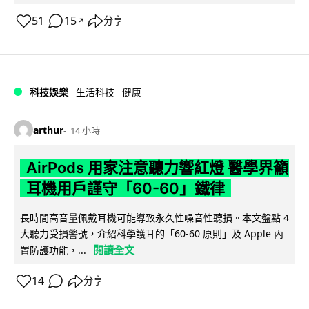
51
15
分享
↗
科技娛樂
生活科技
健康
arthur
14 小時
AirPods 用家注意聽力響紅燈 醫學界籲
耳機用戶謹守「60-60」鐵律
長時間高音量佩戴耳機可能導致永久性噪音性聽損。本文盤點 4
大聽力受損警號，介紹科學護耳的「60-60 原則」及 Apple 內
閱讀全文
置防護功能，...
14
分享