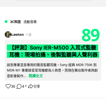
3C科技
流動音樂
89
Lawton
1 日
【評測】Sony IER-M500 入耳式監聽
耳機：現場拍攝、後製監聽與人聲利器
談到專業混音專用的聲音監聽耳機，Sony 經典 MDR-7506 到
MDR-M1 專業錄音室耳機都為人熟悉。而現在舞台製作者與創
閱讀全文
意影像製作...
36
4
分享
↗