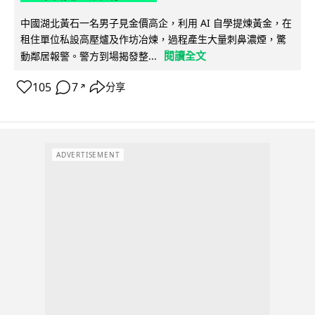
中國湖北黃石一名男子見金價高企，利用 AI 自學提煉黃金，在
租住單位私設高壓爐及作坊冶煉，過程產生大量刺鼻濃煙，驚
閱讀全文
動鄰居報警。警方到場揭發整...
105
7
分享
↗
ADVERTISEMENT