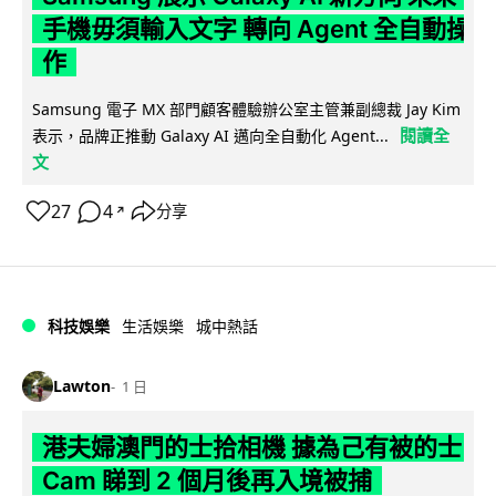
手機毋須輸入文字 轉向 Agent 全自動操
作
Samsung 電子 MX 部門顧客體驗辦公室主管兼副總裁 Jay Kim
閱讀全
表示，品牌正推動 Galaxy AI 邁向全自動化 Agent...
文
27
4
分享
↗
科技娛樂
生活娛樂
城中熱話
Lawton
1 日
港夫婦澳門的士拾相機 據為己有被的士
Cam 睇到 2 個月後再入境被捕