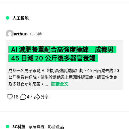
人工智能
arthur
15 小時
AI 減肥餐單配合高強度操練 成都男
45 日減 20 公斤後多器官衰竭
成都一名男子跟隨 AI 制訂高強度減脂計劃，45 日內減去約 20
公斤後昏迷送院。醫生診斷他患上尿源性膿毒症、膿毒性休克
閱讀全文
及多器官功能障礙。...
18
4
分享
↗
3C科技
家居無線
影音產品