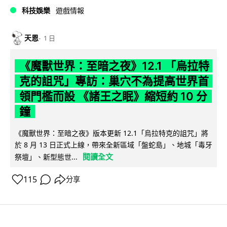
科技娛樂
遊戲情報
天恩
1 日
《魔獸世界：至暗之夜》12.1 「烏拉特
克的詛咒」專訪：巢穴不為提高世界首
領門檻而設 《諸王之眠》縮短約 10 分
鐘
《魔獸世界：至暗之夜》版本更新 12.1「烏拉特克的詛咒」將
於 8 月 13 日正式上線，帶來全新區域「盤蛇島」、地城「毒牙
閱讀全文
祭壇」、新型態世...
115
分享