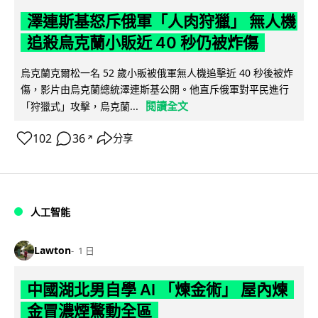
澤連斯基怒斥俄軍「人肉狩獵」 無人機
追殺烏克蘭小販近 40 秒仍被炸傷
烏克蘭克爾松一名 52 歲小販被俄軍無人機追擊近 40 秒後被炸
傷，影片由烏克蘭總統澤連斯基公開。他直斥俄軍對平民進行
閱讀全文
「狩獵式」攻擊，烏克蘭...
102
36
分享
↗
人工智能
Lawton
1 日
中國湖北男自學 AI 「煉金術」 屋內煉
金冒濃煙驚動全區