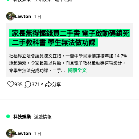
Lawton
1 日
家長無得慳錢買二手書 電子啟動碼鎖死
二手教科書 學生無法做功課
社福界立法會議員陳文宜指，一間中學書單價錢按年加 14.7%
遠超通漲，令家長難以負擔。而且電子教材啟動碼這項設計，
閱讀全文
令學生無法完成功課，二手...
935
371
分享
↗
科技娛樂
遊戲情報
Lawton
1 日