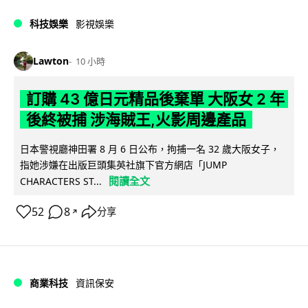
科技娛樂
影視娛樂
Lawton
10 小時
訂購 43 億日元精品後棄單 大阪女 2 年
後終被捕 涉海賊王,火影周邊產品
日本警視廳神田署 8 月 6 日公布，拘捕一名 32 歲大阪女子，
指她涉嫌在出版巨頭集英社旗下官方網店「JUMP
閱讀全文
CHARACTERS ST...
52
8
分享
↗
商業科技
資訊保安