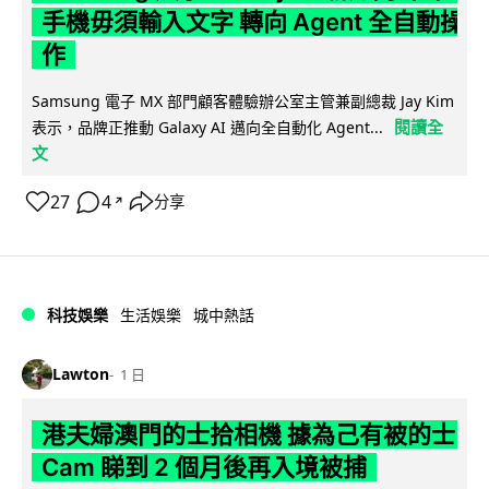
手機毋須輸入文字 轉向 Agent 全自動操
作
Samsung 電子 MX 部門顧客體驗辦公室主管兼副總裁 Jay Kim
閱讀全
表示，品牌正推動 Galaxy AI 邁向全自動化 Agent...
文
27
4
分享
↗
科技娛樂
生活娛樂
城中熱話
Lawton
1 日
港夫婦澳門的士拾相機 據為己有被的士
Cam 睇到 2 個月後再入境被捕