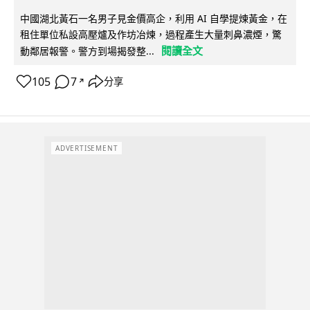
中國湖北黃石一名男子見金價高企，利用 AI 自學提煉黃金，在
租住單位私設高壓爐及作坊冶煉，過程產生大量刺鼻濃煙，驚
閱讀全文
動鄰居報警。警方到場揭發整...
105
7
分享
↗
ADVERTISEMENT