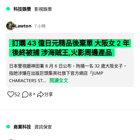
科技娛樂
影視娛樂
Lawton
7 小時
訂購 43 億日元精品後棄單 大阪女 2 年
後終被捕 涉海賊王,火影周邊產品
日本警視廳神田署 8 月 6 日公布，拘捕一名 32 歲大阪女子，
指她涉嫌在出版巨頭集英社旗下官方網店「JUMP
閱讀全文
CHARACTERS ST...
52
8
分享
↗
商業科技
資訊保安