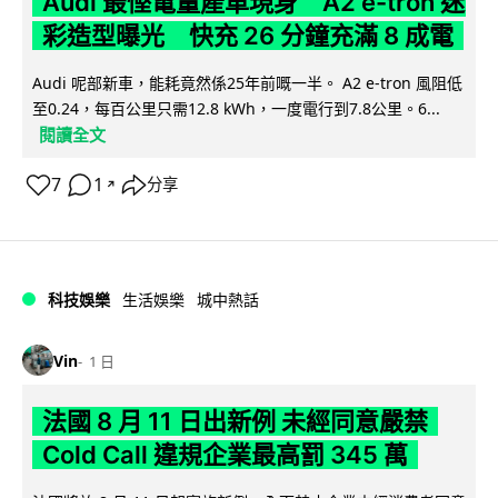
Audi 最慳電量產車現身 A2 e-tron 迷
彩造型曝光 快充 26 分鐘充滿 8 成電
Audi 呢部新車，能耗竟然係25年前嘅一半。 A2 e-tron 風阻低
至0.24，每百公里只需12.8 kWh，一度電行到7.8公里。6...
閱讀全文
7
1
分享
↗
科技娛樂
生活娛樂
城中熱話
Vin
1 日
法國 8 月 11 日出新例 未經同意嚴禁
Cold Call 違規企業最高罰 345 萬