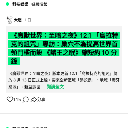
科技娛樂
遊戲情報
天恩
1 日
《魔獸世界：至暗之夜》12.1 「烏拉特
克的詛咒」專訪：巢穴不為提高世界首
領門檻而設 《諸王之眠》縮短約 10 分
鐘
《魔獸世界：至暗之夜》版本更新 12.1「烏拉特克的詛咒」將
於 8 月 13 日正式上線，帶來全新區域「盤蛇島」、地城「毒牙
閱讀全文
祭壇」、新型態世...
115
分享