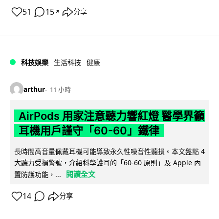
51
15
分享
↗
科技娛樂
生活科技
健康
arthur
11 小時
AirPods 用家注意聽力響紅燈 醫學界籲
耳機用戶謹守「60-60」鐵律
長時間高音量佩戴耳機可能導致永久性噪音性聽損。本文盤點 4
大聽力受損警號，介紹科學護耳的「60-60 原則」及 Apple 內
閱讀全文
置防護功能，...
14
分享