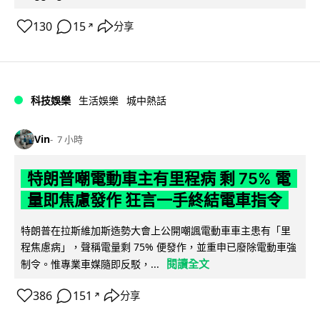
130
15
分享
↗
科技娛樂
生活娛樂
城中熱話
Vin
7 小時
特朗普嘲電動車主有里程病 剩 75% 電
量即焦慮發作 狂言一手終結電車指令
特朗普在拉斯維加斯造勢大會上公開嘲諷電動車車主患有「里
程焦慮病」，聲稱電量剩 75% 便發作，並重申已廢除電動車強
閱讀全文
制令。惟專業車媒隨即反駁，...
386
151
分享
↗