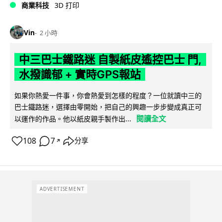
商業科技
3D 打印
Vin
2 小時
中三巴士鐵路迷 自製紙皮遙控巴士 門,
水撥識郁 + 實時GPS報站
如果你熱愛一件事，你會熱愛到怎樣的程度？一位就讀中三的
巴士鐵路迷，選擇由零開始，把自己的興趣一步步變成真正可
閱讀全文
以運作的作品。他以紙皮親手製作出...
108
7
分享
↗
ADVERTISEMENT