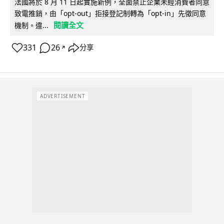
法國將於 8 月 11 日起實施新例，全面禁止企業未經消費者同意
致電推銷，由「opt-out」拒接登記制轉為「opt-in」先徵同意
閱讀全文
機制。違...
331
26
分享
↗
ADVERTISEMENT