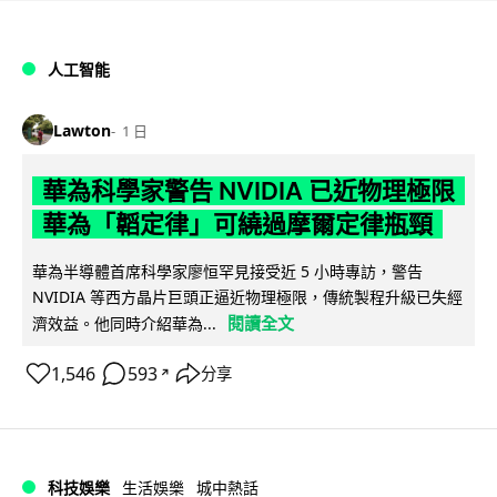
人工智能
Lawton
1 日
華為科學家警告 NVIDIA 已近物理極限
華為「韜定律」可繞過摩爾定律瓶頸
華為半導體首席科學家廖恒罕見接受近 5 小時專訪，警告
NVIDIA 等西方晶片巨頭正逼近物理極限，傳統製程升級已失經
閱讀全文
濟效益。他同時介紹華為...
1,546
593
分享
↗
科技娛樂
生活娛樂
城中熱話