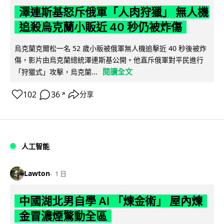
澤連斯基怒斥俄軍「人肉狩獵」 無人機
追殺烏克蘭小販近 40 秒仍被炸傷
烏克蘭克爾松一名 52 歲小販被俄軍無人機追擊近 40 秒後被炸
傷，影片由烏克蘭總統澤連斯基公開。他直斥俄軍對平民進行
閱讀全文
「狩獵式」攻擊，烏克蘭...
102
36
分享
↗
人工智能
Lawton
1 日
中國湖北男自學 AI 「煉金術」 屋內煉
金冒濃煙驚動全區