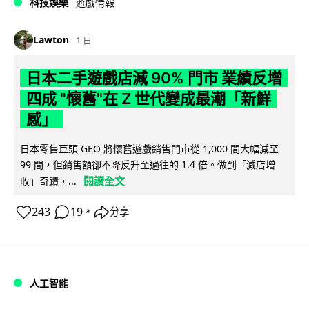
科技娛樂
遊戲情報
Lawton
1 日
日本二手遊戲店減 90% 門市 業績反增
四成 "懷舊"在 Z 世代變成最潮「新鮮
感」
日本零售巨頭 GEO 將懷舊遊戲銷售門市從 1,000 間大幅減至
99 間，但銷售額卻不降反升至過往的 1.4 倍。做到「減店增
閱讀全文
收」奇蹟，...
243
19
分享
↗
人工智能