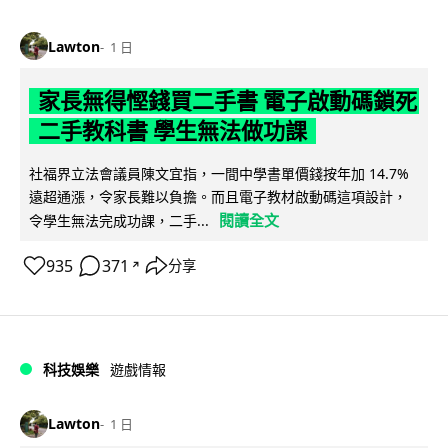
Lawton
1 日
家長無得慳錢買二手書 電子啟動碼鎖死
二手教科書 學生無法做功課
社福界立法會議員陳文宜指，一間中學書單價錢按年加 14.7%
遠超通漲，令家長難以負擔。而且電子教材啟動碼這項設計，
閱讀全文
令學生無法完成功課，二手...
935
371
分享
↗
科技娛樂
遊戲情報
Lawton
1 日