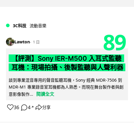
3C科技
流動音樂
89
Lawton
1 日
【評測】Sony IER-M500 入耳式監聽
耳機：現場拍攝、後製監聽與人聲利器
談到專業混音專用的聲音監聽耳機，Sony 經典 MDR-7506 到
MDR-M1 專業錄音室耳機都為人熟悉。而現在舞台製作者與創
閱讀全文
意影像製作...
36
4
分享
↗