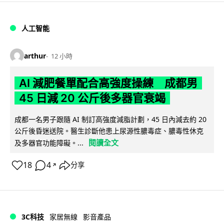
人工智能
arthur
12 小時
AI 減肥餐單配合高強度操練 成都男
45 日減 20 公斤後多器官衰竭
成都一名男子跟隨 AI 制訂高強度減脂計劃，45 日內減去約 20
公斤後昏迷送院。醫生診斷他患上尿源性膿毒症、膿毒性休克
閱讀全文
及多器官功能障礙。...
18
4
分享
↗
3C科技
家居無線
影音產品