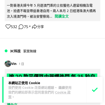
一對香港夫婦今年 5 月遊澳門乘的士拾獲他人遺留相機及電
池，拾遺不報並帶返香港自用。兩人本月 2 日經港珠澳大橋再
閱讀全文
次入境澳門時，被治安警察局...
532
75
分享
↗
3C科技
家居無線
Vin
1 日
逾 20 款平價路由器爆後門 每 35 秒自
動連線回中國 全球 10 萬用家私隱堪憂
本網站正使用 Cookie
我們使用 Cookie 改善網站體驗。 繼續使用
我們的網站即表示您同意我們的
Cookie 政
網絡安全公司 VulnCheck 揭發中國智博通電子（Zbtlink）生產
策
。
閱
的 20 多款路由器內置後門程式「Endlessdoors」（無盡...
讀全文