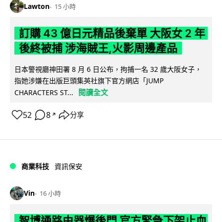
Lawton
15 小時
訂購 43 億日元精品後棄單 大阪女 2 年
後終被捕 涉海賊王,火影周邊產品
日本警視廳神田署 8 月 6 日公布，拘捕一名 32 歲大阪女子，
指她涉嫌在出版巨頭集英社旗下官方網店「JUMP
閱讀全文
CHARACTERS ST...
52
8
分享
↗
商業科技
資訊保安
Vin
16 小時
智博通路由器爆後門 官方緊急下架止血