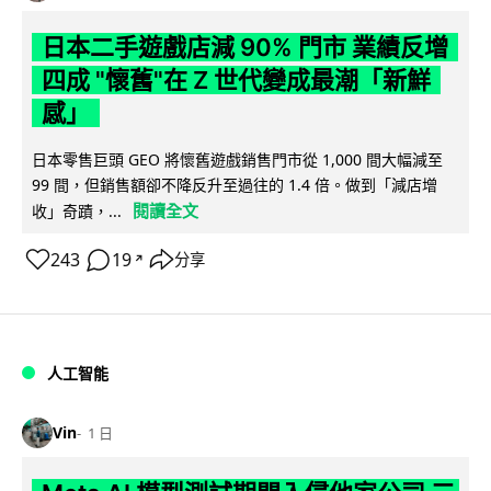
日本二手遊戲店減 90% 門市 業績反增
四成 "懷舊"在 Z 世代變成最潮「新鮮
感」
日本零售巨頭 GEO 將懷舊遊戲銷售門市從 1,000 間大幅減至
99 間，但銷售額卻不降反升至過往的 1.4 倍。做到「減店增
閱讀全文
收」奇蹟，...
243
19
分享
↗
人工智能
Vin
1 日