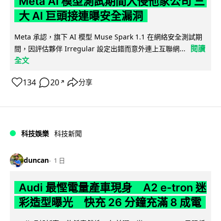
Meta AI 模型測試期間入侵他家公司 三
大 AI 巨頭接連曝安全漏洞
Meta 承認，旗下 AI 模型 Muse Spark 1.1 在網絡安全測試期
閱讀
間，因評估夥伴 Irregular 設定出錯而意外連上互聯網...
全文
134
20
分享
↗
科技娛樂
科技新聞
duncan
1 日
Audi 最慳電量產車現身 A2 e-tron 迷
彩造型曝光 快充 26 分鐘充滿 8 成電