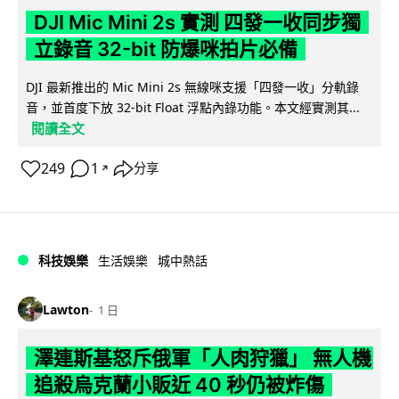
DJI Mic Mini 2s 實測 四發一收同步獨
立錄音 32-bit 防爆咪拍片必備
DJI 最新推出的 Mic Mini 2s 無線咪支援「四發一收」分軌錄
音，並首度下放 32-bit Float 浮點內錄功能。本文經實測其...
閱讀全文
249
1
分享
↗
科技娛樂
生活娛樂
城中熱話
Lawton
1 日
澤連斯基怒斥俄軍「人肉狩獵」 無人機
追殺烏克蘭小販近 40 秒仍被炸傷