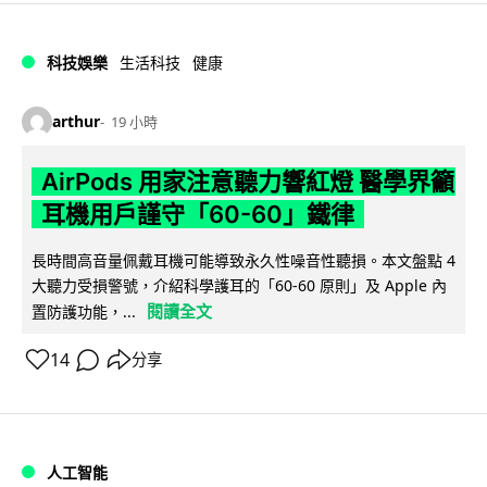
科技娛樂
生活科技
健康
arthur
19 小時
AirPods 用家注意聽力響紅燈 醫學界籲
耳機用戶謹守「60-60」鐵律
長時間高音量佩戴耳機可能導致永久性噪音性聽損。本文盤點 4
大聽力受損警號，介紹科學護耳的「60-60 原則」及 Apple 內
閱讀全文
置防護功能，...
14
分享
人工智能