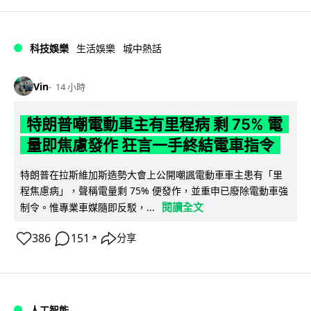
科技娛樂
生活娛樂
城中熱話
Vin
14 小時
特朗普嘲電動車主有里程病 剩 75% 電
量即焦慮發作 狂言一手終結電車指令
特朗普在拉斯維加斯造勢大會上公開嘲諷電動車車主患有「里
程焦慮病」，聲稱電量剩 75% 便發作，並重申已廢除電動車強
閱讀全文
制令。惟專業車媒隨即反駁，...
386
151
分享
↗
人工智能