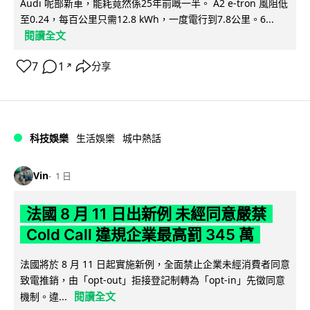
Audi 呢部新車，能耗竟然係25年前嘅一半。 A2 e-tron 風阻低
至0.24，每百公里只需12.8 kWh，一度電行到7.8公里。6...
閱讀全文
7
1
分享
↗
科技娛樂
生活娛樂
城中熱話
Vin
1 日
法國 8 月 11 日出新例 未經同意嚴禁
Cold Call 違規企業最高罰 345 萬
法國將於 8 月 11 日起實施新例，全面禁止企業未經消費者同意
致電推銷，由「opt-out」拒接登記制轉為「opt-in」先徵同意
閱讀全文
機制。違...