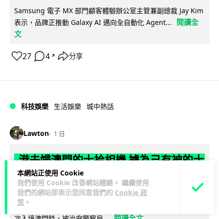
Samsung 電子 MX 部門顧客體驗辦公室主管兼副總裁 Jay Kim
閱讀全
表示，品牌正推動 Galaxy AI 邁向全自動化 Agent...
文
27
4
分享
↗
科技娛樂
生活娛樂
城中熱話
Lawton
1 日
港夫婦澳門的士拾相機 據為己有被的士
本網站正使用 Cookie
Cam 睇到 2 個月後再入境被捕
我們使用 Cookie 改善網站體驗。 繼續使用
我們的網站即表示您同意我們的
Cookie 政
一對香港夫婦今年 5 月遊澳門乘的士拾獲他人遺留相機及電
策
。
池，拾遺不報並帶返香港自用。兩人本月 2 日經港珠澳大橋再
閱讀全文
次入境澳門時，被治安警察局...