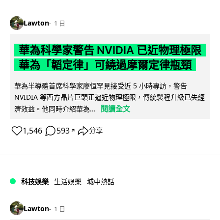
Lawton
1 日
華為科學家警告 NVIDIA 已近物理極限
華為「韜定律」可繞過摩爾定律瓶頸
華為半導體首席科學家廖恒罕見接受近 5 小時專訪，警告
NVIDIA 等西方晶片巨頭正逼近物理極限，傳統製程升級已失經
閱讀全文
濟效益。他同時介紹華為...
1,546
593
分享
↗
科技娛樂
生活娛樂
城中熱話
Lawton
1 日