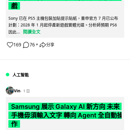
戲
Sony 已在 PS5 主機包裝加貼提示貼紙，重申官方 7 月已公布
計劃：2028 年 1 月起停產新遊戲實體光碟。分析師預期 PS6
閱讀全文
因此...
169
76
分享
↗
人工智能
Vin
1 日
Samsung 展示 Galaxy AI 新方向 未來
手機毋須輸入文字 轉向 Agent 全自動操
作