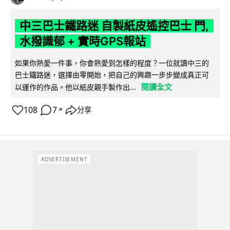
中三巴士鐵路迷 自製紙皮遙控巴士 門,
水撥識郁 + 實時GPS報站
如果你熱愛一件事，你會熱愛到怎樣的程度？一位就讀中三的
巴士鐵路迷，選擇由零開始，把自己的興趣一步步變成真正可
閱讀全文
以運作的作品。他以紙皮親手製作出...
108
7
分享
↗
ADVERTISEMENT