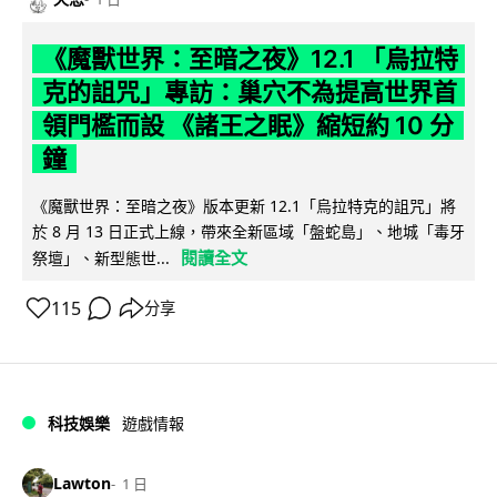
《魔獸世界：至暗之夜》12.1 「烏拉特
克的詛咒」專訪：巢穴不為提高世界首
領門檻而設 《諸王之眠》縮短約 10 分
鐘
《魔獸世界：至暗之夜》版本更新 12.1「烏拉特克的詛咒」將
於 8 月 13 日正式上線，帶來全新區域「盤蛇島」、地城「毒牙
閱讀全文
祭壇」、新型態世...
115
分享
科技娛樂
遊戲情報
Lawton
1 日