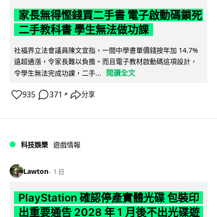
家長無得慳錢買二手書 電子啟動碼鎖死
二手教科書 學生無法做功課
社福界立法會議員陳文宜指，一間中學書單價錢按年加 14.7%
遠超通漲，令家長難以負擔。而且電子教材啟動碼這項設計，
閱讀全文
令學生無法完成功課，二手...
935
371
分享
↗
科技娛樂
遊戲情報
Lawton
1 日
PlayStation 確認停產實體光碟 包裝印
出重要通告 2028 年 1 月後不出光碟遊