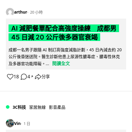
arthur
20 小時
AI 減肥餐單配合高強度操練 成都男
45 日減 20 公斤後多器官衰竭
成都一名男子跟隨 AI 制訂高強度減脂計劃，45 日內減去約 20
公斤後昏迷送院。醫生診斷他患上尿源性膿毒症、膿毒性休克
閱讀全文
及多器官功能障礙。...
18
4
分享
↗
3C科技
家居無線
影音產品
Vin
1 日