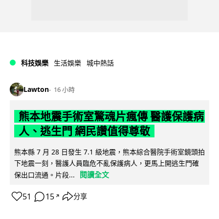
科技娛樂
生活娛樂
城中熱話
Lawton
16 小時
熊本地震手術室驚魂片瘋傳 醫護保護病
人、逃生門 網民讚值得尊敬
熊本縣 7 月 28 日發生 7.1 級地震，熊本綜合醫院手術室鏡頭拍
下地震一刻，醫護人員臨危不亂保護病人，更馬上開逃生門確
閱讀全文
保出口流通。片段...
51
15
分享
↗