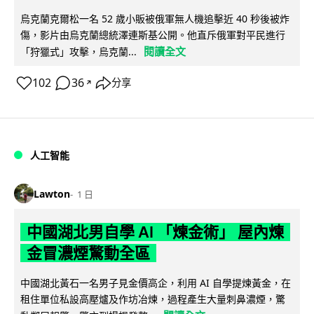
烏克蘭克爾松一名 52 歲小販被俄軍無人機追擊近 40 秒後被炸
傷，影片由烏克蘭總統澤連斯基公開。他直斥俄軍對平民進行
閱讀全文
「狩獵式」攻擊，烏克蘭...
102
36
分享
↗
人工智能
Lawton
1 日
中國湖北男自學 AI 「煉金術」 屋內煉
金冒濃煙驚動全區
中國湖北黃石一名男子見金價高企，利用 AI 自學提煉黃金，在
租住單位私設高壓爐及作坊冶煉，過程產生大量刺鼻濃煙，驚