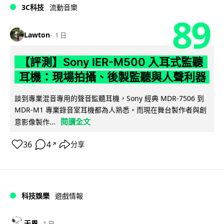
3C科技
流動音樂
89
Lawton
1 日
【評測】Sony IER-M500 入耳式監聽
耳機：現場拍攝、後製監聽與人聲利器
談到專業混音專用的聲音監聽耳機，Sony 經典 MDR-7506 到
MDR-M1 專業錄音室耳機都為人熟悉。而現在舞台製作者與創
閱讀全文
意影像製作...
36
4
分享
↗
科技娛樂
遊戲情報
天恩
1 日