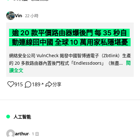
Vin
22 小時
逾 20 款平價路由器爆後門 每 35 秒自
動連線回中國 全球 10 萬用家私隱堪憂
網絡安全公司 VulnCheck 揭發中國智博通電子（Zbtlink）生產
閱
的 20 多款路由器內置後門程式「Endlessdoors」（無盡...
讀全文
915
189
分享
↗
人工智能
arthur
1 日