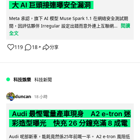
大 AI 巨頭接連曝安全漏洞
Meta 承認，旗下 AI 模型 Muse Spark 1.1 在網絡安全測試期
閱讀
間，因評估夥伴 Irregular 設定出錯而意外連上互聯網...
全文
119
18
分享
↗
科技娛樂
科技新聞
duncan
18 小時
Audi 最慳電量產車現身 A2 e-tron 迷
彩造型曝光 快充 26 分鐘充滿 8 成電
Audi 呢部新車，能耗竟然係25年前嘅一半。 A2 e-tron 風阻低