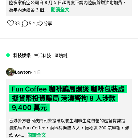
陸多家航空公司自 8 月 5 日起再度下調內陸航線燃油附加費，
閱讀全文
為年內連續第 3 個...
33
5
分享
↗
科技娛樂
生活科技
區塊鏈
Lawton
1 日
Fun Coffee 咖啡騙局爆煲 咖啡包裝虛
擬貨幣投資騙局 港澳警拘 8 人涉款
9,400 萬元
香港警方聯同澳門司警搗破以養生咖啡生意包裝的虛擬貨幣投
資騙局 Fun Coffee，兩地共拘捕 8 人，接獲逾 200 宗舉報，涉
閱讀全文
款 9,4...