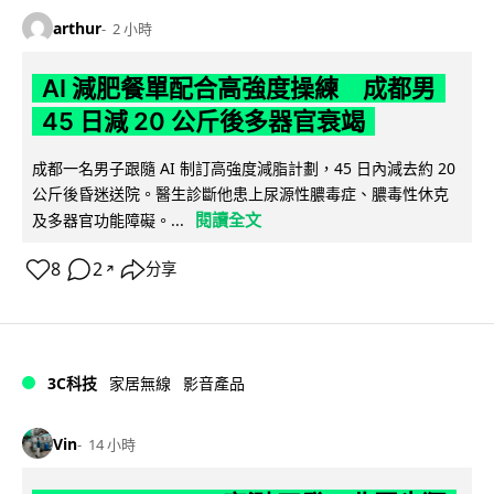
arthur
2 小時
AI 減肥餐單配合高強度操練 成都男
45 日減 20 公斤後多器官衰竭
成都一名男子跟隨 AI 制訂高強度減脂計劃，45 日內減去約 20
公斤後昏迷送院。醫生診斷他患上尿源性膿毒症、膿毒性休克
閱讀全文
及多器官功能障礙。...
8
2
分享
↗
3C科技
家居無線
影音產品
Vin
14 小時