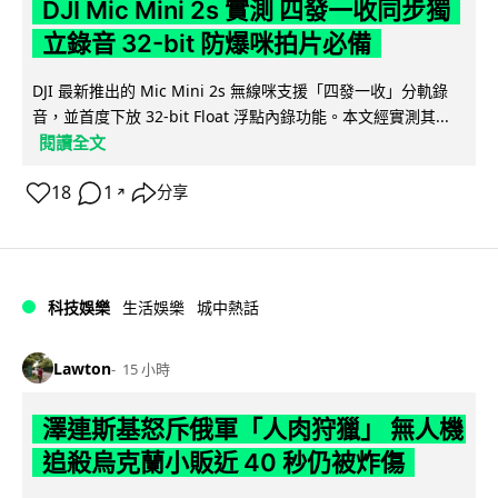
DJI Mic Mini 2s 實測 四發一收同步獨
立錄音 32-bit 防爆咪拍片必備
DJI 最新推出的 Mic Mini 2s 無線咪支援「四發一收」分軌錄
音，並首度下放 32-bit Float 浮點內錄功能。本文經實測其...
閱讀全文
18
1
分享
↗
科技娛樂
生活娛樂
城中熱話
Lawton
15 小時
澤連斯基怒斥俄軍「人肉狩獵」 無人機
追殺烏克蘭小販近 40 秒仍被炸傷