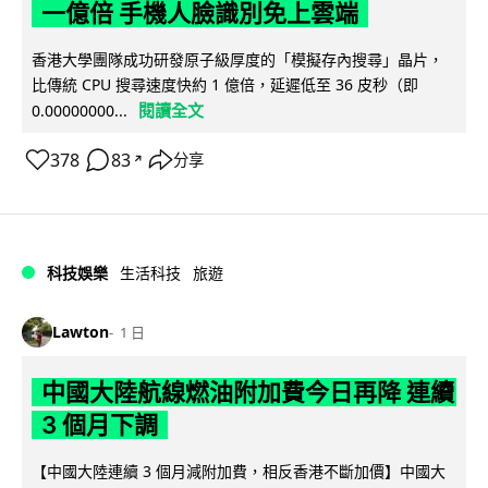
一億倍 手機人臉識別免上雲端
香港大學團隊成功研發原子級厚度的「模擬存內搜尋」晶片，
比傳統 CPU 搜尋速度快約 1 億倍，延遲低至 36 皮秒（即
閱讀全文
0.00000000...
378
83
分享
↗
科技娛樂
生活科技
旅遊
Lawton
1 日
中國大陸航線燃油附加費今日再降 連續
3 個月下調
【中國大陸連續 3 個月減附加費，相反香港不斷加價】中國大