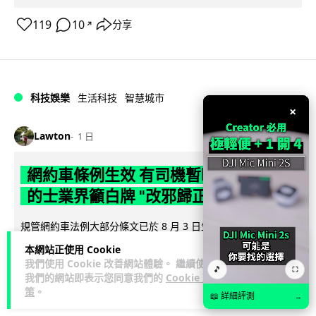
119
10
分享
↗
科技娛樂
生活科技
智慧城市
×
Lawton
1 日
網約車條例生效 有司機暫時停工避風頭
的士業界籲白牌 "改邪歸正"
規管網約車法例大部分條文已於 8 月 3 日生效，的士業界就期
望白牌車司機，能夠「改邪歸正」回流駕駛的士。新例大幅提
本網站正使用 Cookie
閱讀全文
高罰則，首次定罪最高罰款...
我們使用 Cookie 改善網站體驗。 繼續使用
🎵
⛶
我們的網站即表示您同意我們的
Cookie 政
208
147
分享
策
。
↗
📖 詳細評測
→