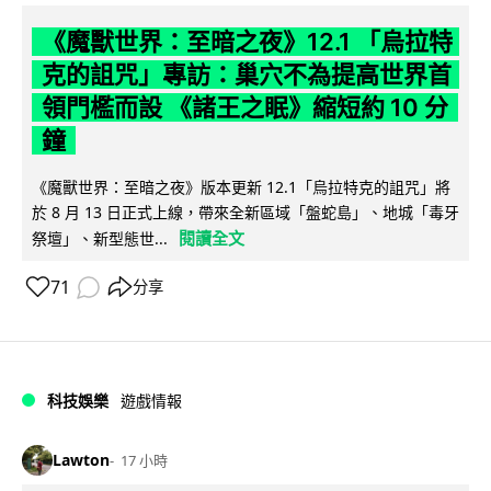
《魔獸世界：至暗之夜》12.1 「烏拉特
克的詛咒」專訪：巢穴不為提高世界首
領門檻而設 《諸王之眠》縮短約 10 分
鐘
《魔獸世界：至暗之夜》版本更新 12.1「烏拉特克的詛咒」將
於 8 月 13 日正式上線，帶來全新區域「盤蛇島」、地城「毒牙
閱讀全文
祭壇」、新型態世...
71
分享
科技娛樂
遊戲情報
Lawton
17 小時