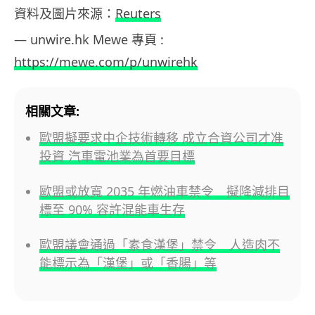
資料及圖片來源：
Reuters
— unwire.hk Mewe 專頁 :
https://mewe.com/p/unwirehk
相關文章:
歐盟擬要求中企技術轉移 成立合資公司才准
投資 汽車電池業為首要目標
歐盟或放寬 2035 年燃油車禁令 擬降減排目
標至 90% 容許混能車生存
歐盟議會通過「素食漢堡」禁令 人造肉不
能標示為「漢堡」或「香腸」等