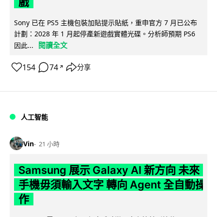
戲
Sony 已在 PS5 主機包裝加貼提示貼紙，重申官方 7 月已公布
計劃：2028 年 1 月起停產新遊戲實體光碟。分析師預期 PS6
閱讀全文
因此...
154
74
分享
↗
人工智能
Vin
21 小時
Samsung 展示 Galaxy AI 新方向 未來
手機毋須輸入文字 轉向 Agent 全自動操
作