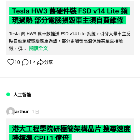
Tesla HW3 舊硬件裝 FSD v14 Lite 頻
現過熱 部分電腦損毀車主須自費維修
Tesla 向 HW3 舊車款推送 FSD v14 Lite 系統，引發大量車主反
映自動駕駛電腦嚴重過熱，部分更觸發高溫保護甚至直接燒
閱讀全文
毀，須...
10
1
分享
↗
人工智能
arthur
1 日
港大工程學院研極簡架構晶片 搜尋速度
勝標準 CPU 1 億倍