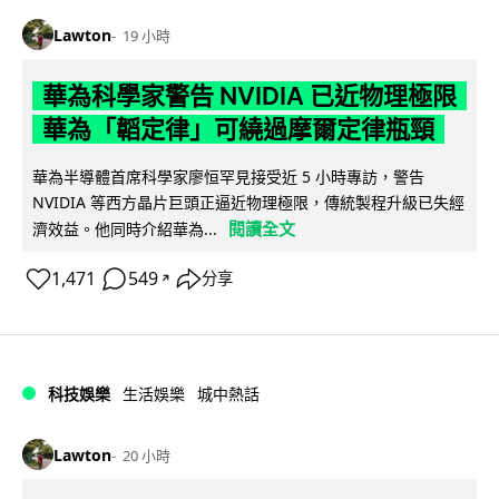
Lawton
19 小時
華為科學家警告 NVIDIA 已近物理極限
華為「韜定律」可繞過摩爾定律瓶頸
華為半導體首席科學家廖恒罕見接受近 5 小時專訪，警告
NVIDIA 等西方晶片巨頭正逼近物理極限，傳統製程升級已失經
閱讀全文
濟效益。他同時介紹華為...
1,471
549
分享
↗
科技娛樂
生活娛樂
城中熱話
Lawton
20 小時