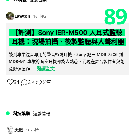
89
Lawton
16 小時
【評測】Sony IER-M500 入耳式監聽
耳機：現場拍攝、後製監聽與人聲利器
談到專業混音專用的聲音監聽耳機，Sony 經典 MDR-7506 到
MDR-M1 專業錄音室耳機都為人熟悉。而現在舞台製作者與創
閱讀全文
意影像製作...
34
2
分享
↗
科技娛樂
遊戲情報
天恩
16 小時