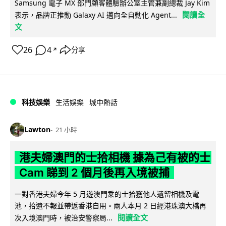
Samsung 電子 MX 部門顧客體驗辦公室主管兼副總裁 Jay Kim
閱讀全
表示，品牌正推動 Galaxy AI 邁向全自動化 Agent...
文
26
4
分享
↗
科技娛樂
生活娛樂
城中熱話
Lawton
21 小時
港夫婦澳門的士拾相機 據為己有被的士
Cam 睇到 2 個月後再入境被捕
一對香港夫婦今年 5 月遊澳門乘的士拾獲他人遺留相機及電
池，拾遺不報並帶返香港自用。兩人本月 2 日經港珠澳大橋再
閱讀全文
次入境澳門時，被治安警察局...