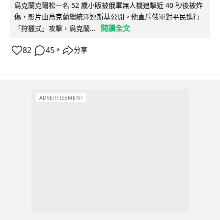
烏克蘭克爾松一名 52 歲小販被俄軍無人機追擊近 40 秒後被炸
傷，影片由烏克蘭總統澤連斯基公開。他直斥俄軍對平民進行
閱讀全文
「狩獵式」攻擊，烏克蘭...
82
45
分享
↗
ADVERTISEMENT