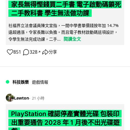
家長無得慳錢買二手書 電子啟動碼鎖死
二手教科書 學生無法做功課
社福界立法會議員陳文宜指，一間中學書單價錢按年加 14.7%
遠超通漲，令家長難以負擔。而且電子教材啟動碼這項設計，
閱讀全文
令學生無法完成功課，二手...
851
328
分享
↗
科技娛樂
遊戲情報
Lawton
21 小時
PlayStation 確認停產實體光碟 包裝印
出重要通告 2028 年 1 月後不出光碟遊