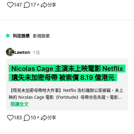
147
17
分享
↗
科技娛樂
影視娛樂
Lawton
1 日
Nicolas Cage 主演未上映電影 Netflix
遺失未加密母帶 被索償 8.19 億港元
【唔見未加密母帶咁大件事】Netflix 洛杉磯辦公室被竊，未上
映的 Nicolas Cage 電影《Fortitude》母帶亦告失蹤。電影...
閱讀全文
183
10
分享
↗