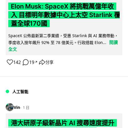
Elon Musk: SpaceX 將挑戰萬億年收
入 目標明年數據中心上太空 Starlink 覆
蓋全球170國
SpaceX 公佈最新第二季業績，受惠 Starlink 與 AI 業務帶動，
閱讀
季度收入按年飆升 92% 至 78 億美元。行政總裁 Elon...
全文
142
19
分享
↗
人工智能
Vin
1 日
港大研原子級新晶片 AI 搜尋速度提升