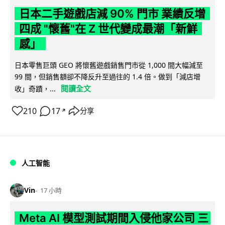
日本二手遊戲店減 90% 門市 業績反增
四成 "懷舊"在 Z 世代變成最潮「新鮮
感」
日本零售巨頭 GEO 將懷舊遊戲銷售門市從 1,000 間大幅減至
99 間，但銷售額卻不降反升至過往的 1.4 倍。做到「減店增
閱讀全文
收」奇蹟，...
210
17
分享
↗
人工智能
Vin
17 小時
Meta AI 模型測試期間入侵他家公司 三