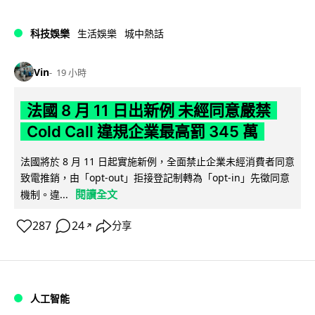
科技娛樂
生活娛樂
城中熱話
Vin
19 小時
法國 8 月 11 日出新例 未經同意嚴禁
Cold Call 違規企業最高罰 345 萬
法國將於 8 月 11 日起實施新例，全面禁止企業未經消費者同意
致電推銷，由「opt-out」拒接登記制轉為「opt-in」先徵同意
閱讀全文
機制。違...
287
24
分享
↗
人工智能