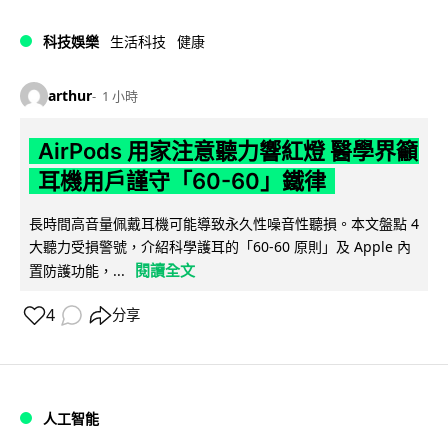
科技娛樂
生活科技
健康
arthur
1 小時
AirPods 用家注意聽力響紅燈 醫學界籲
耳機用戶謹守「60-60」鐵律
長時間高音量佩戴耳機可能導致永久性噪音性聽損。本文盤點 4
大聽力受損警號，介紹科學護耳的「60-60 原則」及 Apple 內
閱讀全文
置防護功能，...
4
分享
人工智能