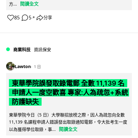
閱讀全文
方...
85
5
分享
↗
商業科技
資訊保安
Lawton
1 日
東華學院誤發取錄電郵 全數 11,139 名
申請人一度空歡喜 專家:人為疏忽+系統
防護缺失
東華學院今日（5 日）大學聯招放榜之際，因人為疏忽向全數
11,139 名課程申請人錯誤發出取錄通知電郵，令大批考生一度
閱讀全文
以為獲得學位取錄，事...