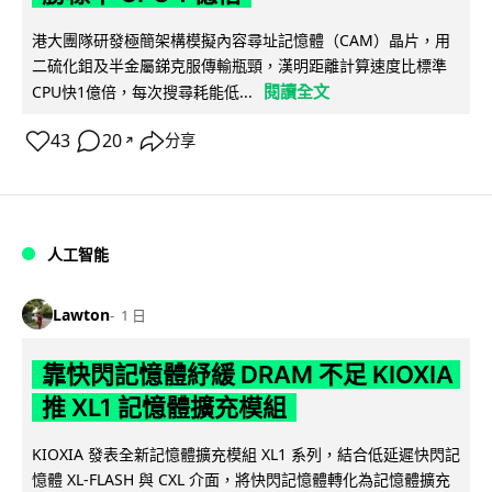
港大團隊研發極簡架構模擬內容尋址記憶體（CAM）晶片，用
二硫化鉬及半金屬銻克服傳輸瓶頸，漢明距離計算速度比標準
閱讀全文
CPU快1億倍，每次搜尋耗能低...
43
20
分享
↗
人工智能
Lawton
1 日
靠快閃記憶體紓緩 DRAM 不足 KIOXIA
推 XL1 記憶體擴充模組
KIOXIA 發表全新記憶體擴充模組 XL1 系列，結合低延遲快閃記
憶體 XL-FLASH 與 CXL 介面，將快閃記憶體轉化為記憶體擴充