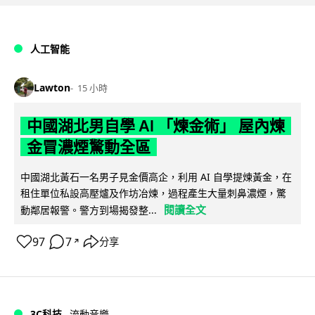
人工智能
Lawton
15 小時
中國湖北男自學 AI 「煉金術」 屋內煉
金冒濃煙驚動全區
中國湖北黃石一名男子見金價高企，利用 AI 自學提煉黃金，在
租住單位私設高壓爐及作坊冶煉，過程產生大量刺鼻濃煙，驚
閱讀全文
動鄰居報警。警方到場揭發整...
97
7
分享
↗
3C科技
流動音樂