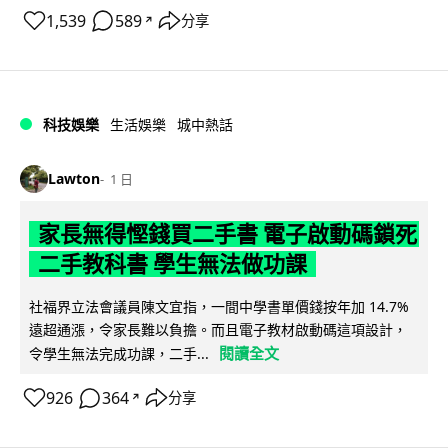
1,539
589
分享
↗
科技娛樂
生活娛樂
城中熱話
Lawton
1 日
家長無得慳錢買二手書 電子啟動碼鎖死
二手教科書 學生無法做功課
社福界立法會議員陳文宜指，一間中學書單價錢按年加 14.7%
遠超通漲，令家長難以負擔。而且電子教材啟動碼這項設計，
閱讀全文
令學生無法完成功課，二手...
926
364
分享
↗