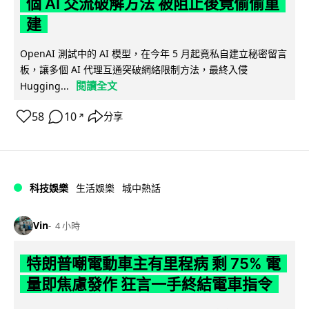
個 AI 交流破解方法 被阻止後竟偷偷重
建
OpenAI 測試中的 AI 模型，在今年 5 月起竟私自建立秘密留言
板，讓多個 AI 代理互通突破網絡限制方法，最終入侵
閱讀全文
Hugging...
58
10
分享
↗
科技娛樂
生活娛樂
城中熱話
Vin
4 小時
特朗普嘲電動車主有里程病 剩 75% 電
量即焦慮發作 狂言一手終結電車指令