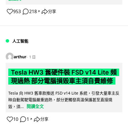
953
218
分享
↗
人工智能
arthur
1 日
Tesla HW3 舊硬件裝 FSD v14 Lite 頻
現過熱 部分電腦損毀車主須自費維修
Tesla 向 HW3 舊車款推送 FSD v14 Lite 系統，引發大量車主反
映自動駕駛電腦嚴重過熱，部分更觸發高溫保護甚至直接燒
閱讀全文
毀，須...
10
1
分享
↗