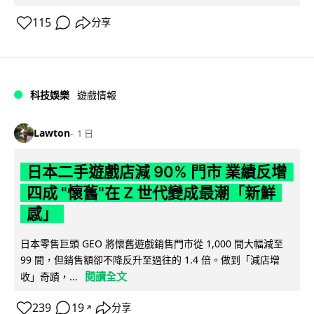
115
分享
科技娛樂
遊戲情報
Lawton
1 日
日本二手遊戲店減 90% 門市 業績反增
四成 "懷舊"在 Z 世代變成最潮「新鮮
感」
日本零售巨頭 GEO 將懷舊遊戲銷售門市從 1,000 間大幅減至
99 間，但銷售額卻不降反升至過往的 1.4 倍。做到「減店增
閱讀全文
收」奇蹟，...
239
19
分享
↗