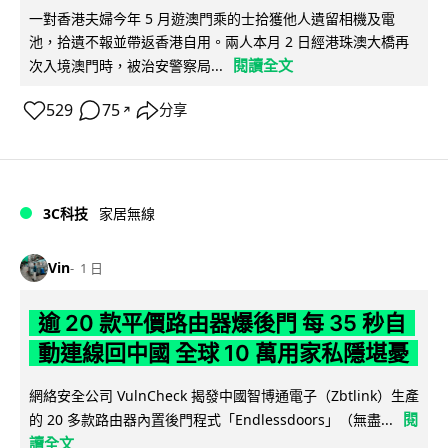
一對香港夫婦今年 5 月遊澳門乘的士拾獲他人遺留相機及電
池，拾遺不報並帶返香港自用。兩人本月 2 日經港珠澳大橋再
閱讀全文
次入境澳門時，被治安警察局...
529
75
分享
↗
3C科技
家居無線
Vin
1 日
逾 20 款平價路由器爆後門 每 35 秒自
動連線回中國 全球 10 萬用家私隱堪憂
網絡安全公司 VulnCheck 揭發中國智博通電子（Zbtlink）生產
閱
的 20 多款路由器內置後門程式「Endlessdoors」（無盡...
讀全文