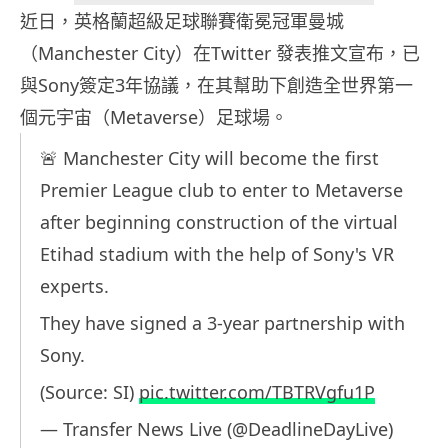
近日，英格蘭超級足球聯賽衛冕冠軍曼城
（Manchester City）在Twitter 發表推文宣布，已
與Sony簽定3年協議，在其幫助下創造全世界第一
個元宇宙（Metaverse）足球場。
🚨 Manchester City will become the first
Premier League club to enter to Metaverse
after beginning construction of the virtual
Etihad stadium with the help of Sony's VR
experts.
They have signed a 3-year partnership with
Sony.
(Source: SI)
pic.twitter.com/TBTRVgfu1P
— Transfer News Live (@DeadlineDayLive)