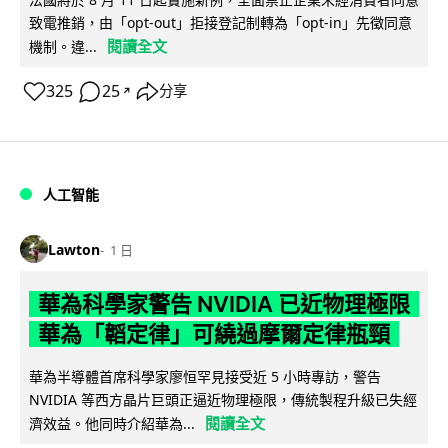
致電推銷，由「opt-out」拒接登記制轉為「opt-in」先徵同意
閱讀全文
機制。違...
325
25
分享
↗
人工智能
Lawton
1 日
華為科學家警告 NVIDIA 已近物理極限
華為「韜定律」可繞過摩爾定律瓶頸
華為半導體首席科學家廖恒罕見接受近 5 小時專訪，警告
NVIDIA 等西方晶片巨頭正逼近物理極限，傳統製程升級已失經
閱讀全文
濟效益。他同時介紹華為...