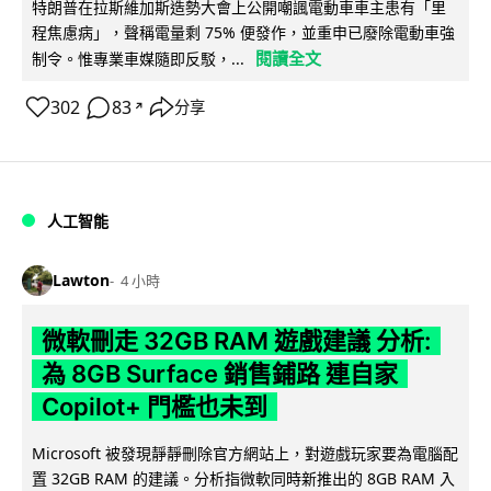
特朗普在拉斯維加斯造勢大會上公開嘲諷電動車車主患有「里
程焦慮病」，聲稱電量剩 75% 便發作，並重申已廢除電動車強
閱讀全文
制令。惟專業車媒隨即反駁，...
302
83
分享
↗
人工智能
Lawton
4 小時
微軟刪走 32GB RAM 遊戲建議 分析:
為 8GB Surface 銷售鋪路 連自家
Copilot+ 門檻也未到
Microsoft 被發現靜靜刪除官方網站上，對遊戲玩家要為電腦配
置 32GB RAM 的建議。分析指微軟同時新推出的 8GB RAM 入