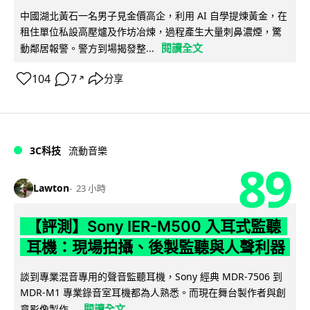
中國湖北黃石一名男子見金價高企，利用 AI 自學提煉黃金，在
租住單位私設高壓爐及作坊冶煉，過程產生大量刺鼻濃煙，驚
閱讀全文
動鄰居報警。警方到場揭發整...
104
7
分享
↗
3C科技
流動音樂
89
Lawton
23 小時
【評測】Sony IER-M500 入耳式監聽
耳機：現場拍攝、後製監聽與人聲利器
談到專業混音專用的聲音監聽耳機，Sony 經典 MDR-7506 到
MDR-M1 專業錄音室耳機都為人熟悉。而現在舞台製作者與創
閱讀全文
意影像製作...