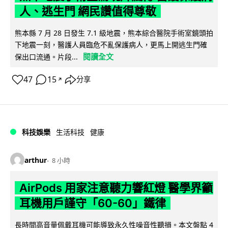
人、逃生門 網民讚值得尊敬
熊本縣 7 月 28 日發生 7.1 級地震，熊本綜合醫院手術室鏡頭拍
下地震一刻，醫護人員臨危不亂保護病人，更馬上開逃生門確
閱讀全文
保出口流通。片段...
47
15
分享
↗
科技娛樂
生活科技
健康
arthur
8 小時
AirPods 用家注意聽力響紅燈 醫學界籲
耳機用戶謹守「60-60」鐵律
長時間高音量佩戴耳機可能導致永久性噪音性聽損。本文盤點 4