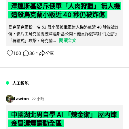
澤連斯基怒斥俄軍「人肉狩獵」 無人機
追殺烏克蘭小販近 40 秒仍被炸傷
烏克蘭克爾松一名 52 歲小販被俄軍無人機追擊近 40 秒後被炸
傷，影片由烏克蘭總統澤連斯基公開。他直斥俄軍對平民進行
閱讀全文
「狩獵式」攻擊，烏克蘭...
100
36
分享
↗
人工智能
Lawton
22 小時
中國湖北男自學 AI 「煉金術」 屋內煉
金冒濃煙驚動全區