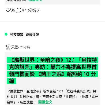
36
4
分享
↗
科技娛樂
遊戲情報
天恩
23 小時
《魔獸世界：至暗之夜》12.1 「烏拉特
克的詛咒」專訪：巢穴不為提高世界首
領門檻而設 《諸王之眠》縮短約 10 分
鐘
《魔獸世界：至暗之夜》版本更新 12.1「烏拉特克的詛咒」將
於 8 月 13 日正式上線，帶來全新區域「盤蛇島」、地城「毒牙
閱讀全文
祭壇」、新型態世...