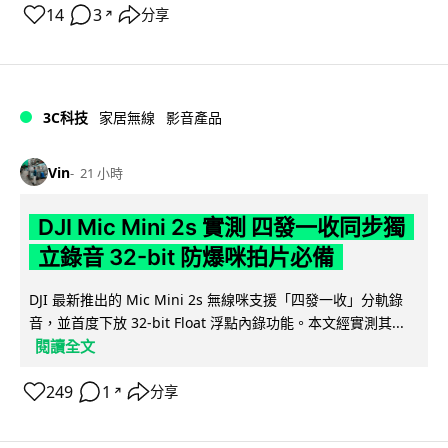
14
3
分享
↗
3C科技
家居無線
影音產品
Vin
21 小時
DJI Mic Mini 2s 實測 四發一收同步獨
立錄音 32-bit 防爆咪拍片必備
DJI 最新推出的 Mic Mini 2s 無線咪支援「四發一收」分軌錄
音，並首度下放 32-bit Float 浮點內錄功能。本文經實測其...
閱讀全文
249
1
分享
↗