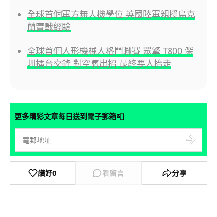
全球首個軍方無人機學位 英國陸軍親授烏克
蘭實戰經驗
全球首個人形機械人格鬥聯賽 眾擎 T800 深
圳擂台交鋒 對空氣出招 最終要人抬走
📮
更多精彩文章每日送到電子郵箱
讚好
0
看留言
分享