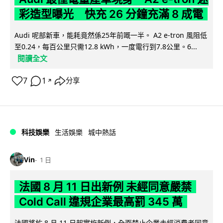
彩造型曝光 快充 26 分鐘充滿 8 成電
Audi 呢部新車，能耗竟然係25年前嘅一半。 A2 e-tron 風阻低
至0.24，每百公里只需12.8 kWh，一度電行到7.8公里。6...
閱讀全文
7
1
分享
↗
科技娛樂
生活娛樂
城中熱話
Vin
1 日
法國 8 月 11 日出新例 未經同意嚴禁
Cold Call 違規企業最高罰 345 萬
法國將於 8 月 11 日起實施新例，全面禁止企業未經消費者同意