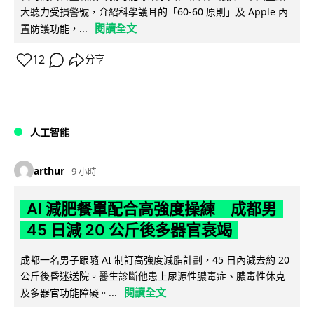
大聽力受損警號，介紹科學護耳的「60-60 原則」及 Apple 內
閱讀全文
置防護功能，...
12
分享
人工智能
arthur
9 小時
AI 減肥餐單配合高強度操練 成都男
45 日減 20 公斤後多器官衰竭
成都一名男子跟隨 AI 制訂高強度減脂計劃，45 日內減去約 20
公斤後昏迷送院。醫生診斷他患上尿源性膿毒症、膿毒性休克
閱讀全文
及多器官功能障礙。...