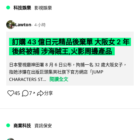
科技娛樂
影視娛樂
Lawton
4 小時
訂購 43 億日元精品後棄單 大阪女 2 年
後終被捕 涉海賊王,火影周邊產品
日本警視廳神田署 8 月 6 日公布，拘捕一名 32 歲大阪女子，
指她涉嫌在出版巨頭集英社旗下官方網店「JUMP
閱讀全文
CHARACTERS ST...
45
7
分享
↗
商業科技
資訊保安