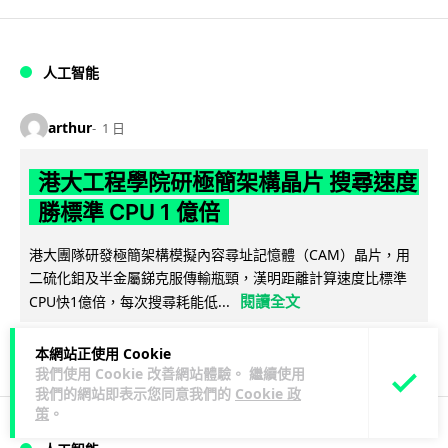
人工智能
arthur
1 日
港大工程學院研極簡架構晶片 搜尋速度
勝標準 CPU 1 億倍
港大團隊研發極簡架構模擬內容尋址記憶體（CAM）晶片，用
二硫化鉬及半金屬銻克服傳輸瓶頸，漢明距離計算速度比標準
閱讀全文
CPU快1億倍，每次搜尋耗能低...
43
20
分享
↗
本網站正使用 Cookie
我們使用 Cookie 改善網站體驗。 繼續使用
我們的網站即表示您同意我們的
Cookie 政
策
。