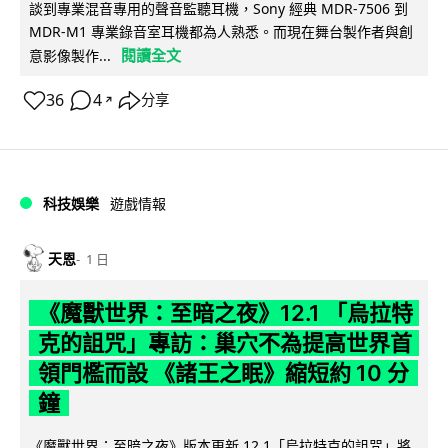
談到專業混音專用的聲音監聽耳機，Sony 經典 MDR-7506 到
MDR-M1 專業錄音室耳機都為人熟悉。而現在舞台製作者與創
閱讀全文
意影像製作...
36
4
分享
↗
科技娛樂
遊戲情報
天恩
1 日
《魔獸世界：至暗之夜》12.1 「烏拉特
克的詛咒」專訪：巢穴不為提高世界首
領門檻而設 《諸王之眠》縮短約 10 分
鐘
《魔獸世界：至暗之夜》版本更新 12.1「烏拉特克的詛咒」將