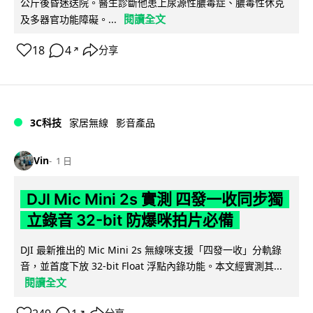
公斤後昏迷送院。醫生診斷他患上尿源性膿毒症、膿毒性休克
閱讀全文
及多器官功能障礙。...
18
4
分享
↗
3C科技
家居無線
影音產品
Vin
1 日
DJI Mic Mini 2s 實測 四發一收同步獨
立錄音 32-bit 防爆咪拍片必備
DJI 最新推出的 Mic Mini 2s 無線咪支援「四發一收」分軌錄
音，並首度下放 32-bit Float 浮點內錄功能。本文經實測其...
閱讀全文