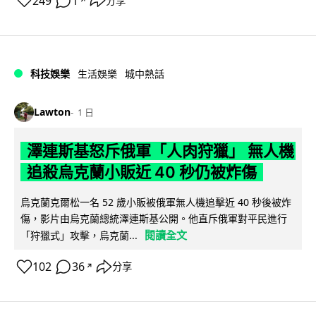
249
1
分享
↗
科技娛樂
生活娛樂
城中熱話
Lawton
1 日
澤連斯基怒斥俄軍「人肉狩獵」 無人機
追殺烏克蘭小販近 40 秒仍被炸傷
烏克蘭克爾松一名 52 歲小販被俄軍無人機追擊近 40 秒後被炸
傷，影片由烏克蘭總統澤連斯基公開。他直斥俄軍對平民進行
閱讀全文
「狩獵式」攻擊，烏克蘭...
102
36
分享
↗