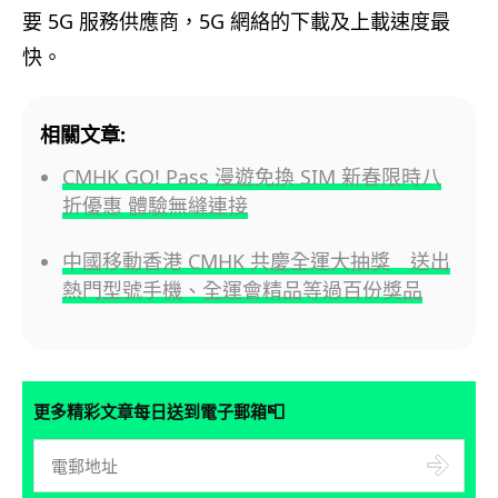
要
5G
服務供應商，
5G
網絡的下載及上載速度最
快。
相關文章:
CMHK GO! Pass 漫遊免換 SIM 新春限時八
折優惠 體驗無縫連接
中國移動香港 CMHK 共慶全運大抽獎 送出
熱門型號手機、全運會精品等過百份獎品
📮
更多精彩文章每日送到電子郵箱