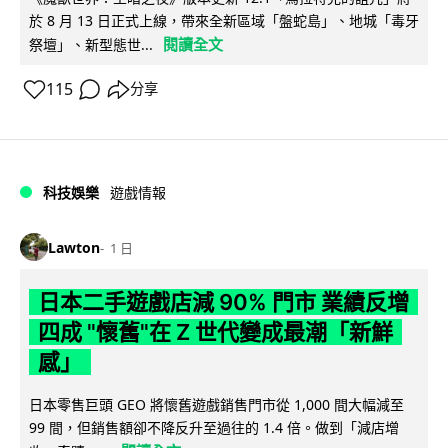
於 8 月 13 日正式上線，帶來全新區域「盤蛇島」、地城「毒牙
閱讀全文
祭壇」、新型態世...
115
分享
科技娛樂
遊戲情報
Lawton
1 日
日本二手遊戲店減 90% 門市 業績反增
四成 "懷舊"在 Z 世代變成最潮「新鮮
感」
日本零售巨頭 GEO 將懷舊遊戲銷售門市從 1,000 間大幅減至
99 間，但銷售額卻不降反升至過往的 1.4 倍。做到「減店增