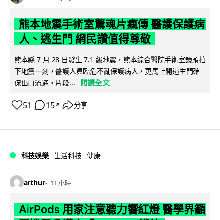
熊本地震手術室驚魂片瘋傳 醫護保護病
人、逃生門 網民讚值得尊敬
熊本縣 7 月 28 日發生 7.1 級地震，熊本綜合醫院手術室鏡頭拍
下地震一刻，醫護人員臨危不亂保護病人，更馬上開逃生門確
閱讀全文
保出口流通。片段...
51
15
分享
↗
科技娛樂
生活科技
健康
arthur
11 小時
AirPods 用家注意聽力響紅燈 醫學界籲