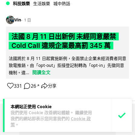
科技娛樂
生活娛樂
城中熱話
Vin
1 日
法國 8 月 11 日出新例 未經同意嚴禁
Cold Call 違規企業最高罰 345 萬
法國將於 8 月 11 日起實施新例，全面禁止企業未經消費者同意
致電推銷，由「opt-out」拒接登記制轉為「opt-in」先徵同意
閱讀全文
機制。違...
331
26
分享
↗
本網站正使用 Cookie
我們使用 Cookie 改善網站體驗。 繼續使用
ADVERTISEMENT
我們的網站即表示您同意我們的
Cookie 政
策
。