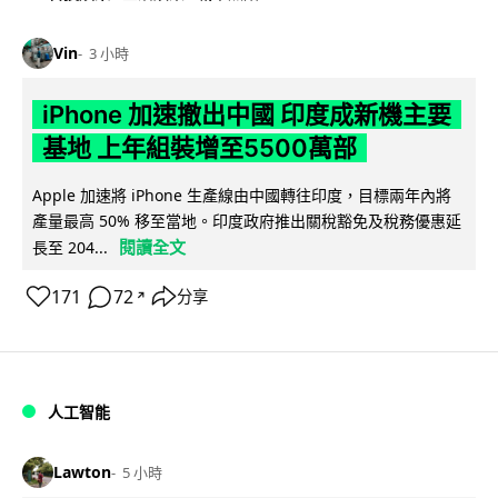
Vin
3 小時
iPhone 加速撤出中國 印度成新機主要
基地 上年組裝增至5500萬部
Apple 加速將 iPhone 生產線由中國轉往印度，目標兩年內將
產量最高 50% 移至當地。印度政府推出關稅豁免及稅務優惠延
閱讀全文
長至 204...
171
72
分享
↗
人工智能
Lawton
5 小時