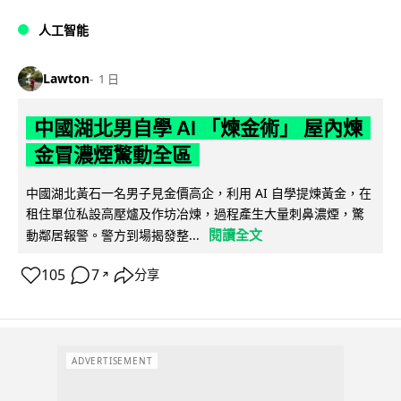
人工智能
Lawton
1 日
中國湖北男自學 AI 「煉金術」 屋內煉
金冒濃煙驚動全區
中國湖北黃石一名男子見金價高企，利用 AI 自學提煉黃金，在
租住單位私設高壓爐及作坊冶煉，過程產生大量刺鼻濃煙，驚
閱讀全文
動鄰居報警。警方到場揭發整...
105
7
分享
↗
ADVERTISEMENT