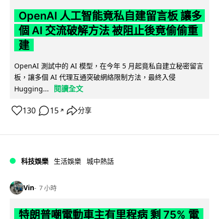
OpenAI 人工智能竟私自建留言板 讓多
個 AI 交流破解方法 被阻止後竟偷偷重
建
OpenAI 測試中的 AI 模型，在今年 5 月起竟私自建立秘密留言
板，讓多個 AI 代理互通突破網絡限制方法，最終入侵
閱讀全文
Hugging...
130
15
分享
↗
科技娛樂
生活娛樂
城中熱話
Vin
7 小時
特朗普嘲電動車主有里程病 剩 75% 電