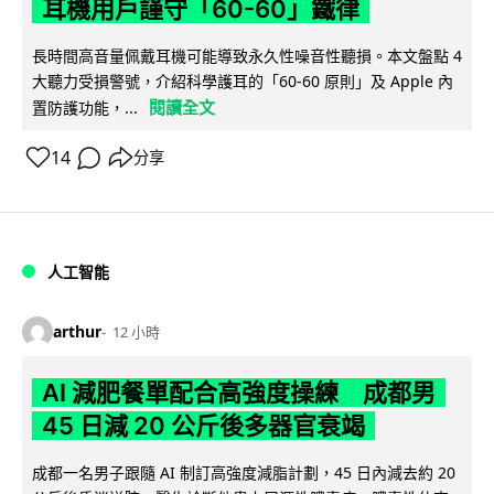
耳機用戶謹守「60-60」鐵律
長時間高音量佩戴耳機可能導致永久性噪音性聽損。本文盤點 4
大聽力受損警號，介紹科學護耳的「60-60 原則」及 Apple 內
閱讀全文
置防護功能，...
14
分享
人工智能
arthur
12 小時
AI 減肥餐單配合高強度操練 成都男
45 日減 20 公斤後多器官衰竭
成都一名男子跟隨 AI 制訂高強度減脂計劃，45 日內減去約 20