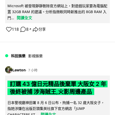
Microsoft 被發現靜靜刪除官方網站上，對遊戲玩家要為電腦配
置 32GB RAM 的建議。分析指微軟同時新推出的 8GB RAM 入
閱讀全文
門...
118
8
分享
↗
科技娛樂
影視娛樂
Lawton
7 小時
訂購 43 億日元精品後棄單 大阪女 2 年
後終被捕 涉海賊王,火影周邊產品
日本警視廳神田署 8 月 6 日公布，拘捕一名 32 歲大阪女子，
指她涉嫌在出版巨頭集英社旗下官方網店「JUMP
閱讀全文
CHARACTERS ST...