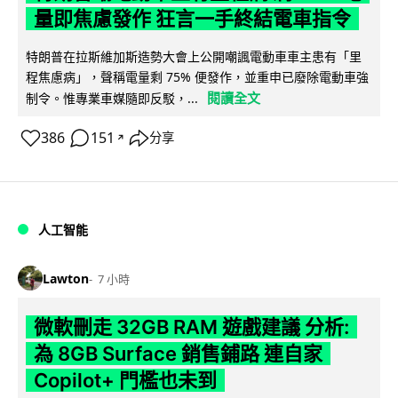
量即焦慮發作 狂言一手終結電車指令
特朗普在拉斯維加斯造勢大會上公開嘲諷電動車車主患有「里
程焦慮病」，聲稱電量剩 75% 便發作，並重申已廢除電動車強
閱讀全文
制令。惟專業車媒隨即反駁，...
386
151
分享
↗
人工智能
Lawton
7 小時
微軟刪走 32GB RAM 遊戲建議 分析:
為 8GB Surface 銷售鋪路 連自家
Copilot+ 門檻也未到