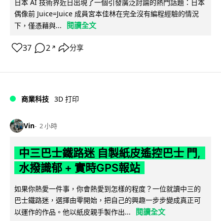
日本 AI 技術界近日出現了一個引發廣泛討論的熱門話題：日本
偶像前 Juice=Juice 成員宮本佳林在完全沒有編程經驗的情況
閱讀全文
下，僅憑藉與...
37
2
分享
↗
商業科技
3D 打印
Vin
2 小時
中三巴士鐵路迷 自製紙皮遙控巴士 門,
水撥識郁 + 實時GPS報站
如果你熱愛一件事，你會熱愛到怎樣的程度？一位就讀中三的
巴士鐵路迷，選擇由零開始，把自己的興趣一步步變成真正可
閱讀全文
以運作的作品。他以紙皮親手製作出...