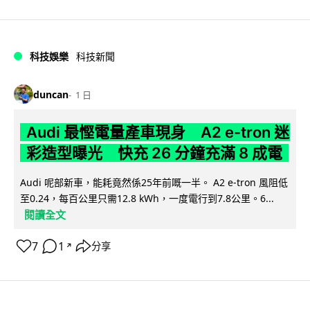
科技娛樂
科技新聞
duncan
1 日
Audi 最慳電量產車現身 A2 e-tron 迷
彩造型曝光 快充 26 分鐘充滿 8 成電
Audi 呢部新車，能耗竟然係25年前嘅一半。 A2 e-tron 風阻低
至0.24，每百公里只需12.8 kWh，一度電行到7.8公里。6...
閱讀全文
7
1
分享
↗