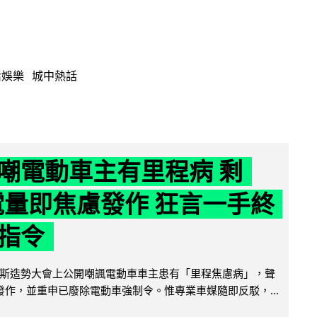
活娛樂
城中熱話
嘲電動車主有里程病 剩
 電量即焦慮發作 狂言一手終
指令
斯造勢大會上公開嘲諷電動車車主患有「里程焦慮病」，聲
便發作，並重申已廢除電動車強制令。惟專業車媒隨即反駁，...