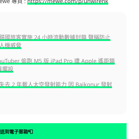
Mewe 專頁 :
https://mewe.com/p/unwirehk
歸國旅客實施 24 小時流動數據封鎖 聲稱防止
人機威脅
uTuber 偷跑 M5 版 iPad Pro 遭 Apple 遙距鎖
貴擺設
去 2 年載人太空發射能力 因 Baikonur 發射
📮
送到電子郵箱