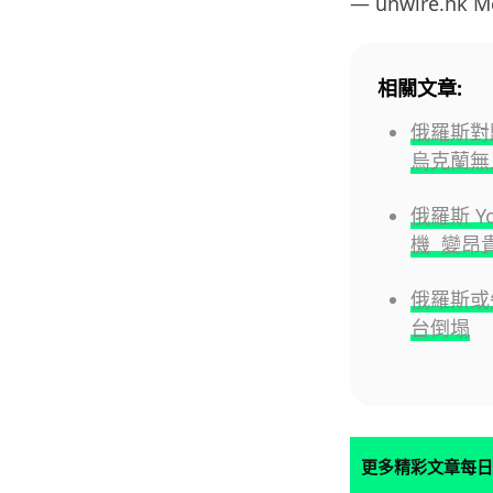
— unwire.hk 
相關文章:
俄羅斯對
烏克蘭無
俄羅斯 Yo
機 變昂
俄羅斯或失
台倒塌
更多精彩文章每日