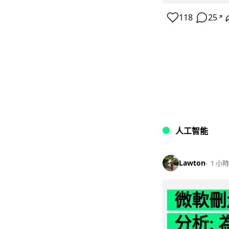
118
25
↗
人工智能
Lawton
1 小時
微軟刪走
分析: 