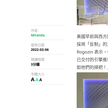
作者
Miranda
美國早前與西方
採用「反制」的方
發佈日期
2022-03-06
Rogozin 
已交付的引擎進
閱讀時間
3分鐘
如他們的掃把！
字體大小
A
A
A