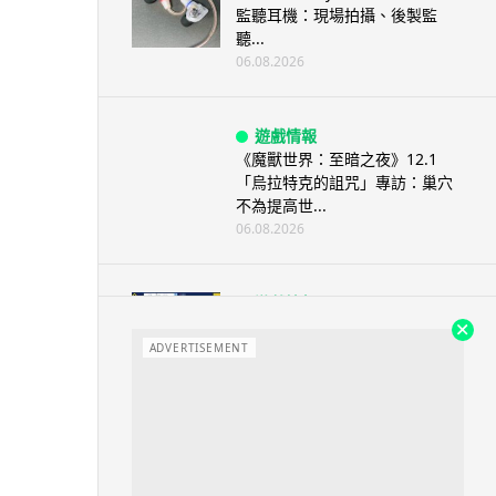
監聽耳機：現場拍攝、後製監
聽...
06.08.2026
遊戲情報
《魔獸世界：至暗之夜》12.1
「烏拉特克的詛咒」專訪：巢穴
不為提高世...
06.08.2026
遊戲情報
日本二手遊戲店減 90% 門市 業
績反增四成 “懷...
ADVERTISEMENT
06.08.2026
人工智能
Meta AI 模型測試期間入侵他家
公司 三大 AI 巨頭接連曝安全