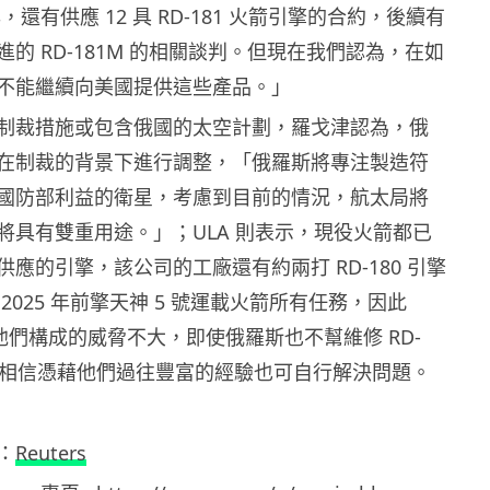
4 年，還有供應 12 具 RD-181 火箭引擎的合約，後續有
的 RD-181M 的相關談判。但現在我們認為，在如
不能繼續向美國提供這些產品。」
制裁措施或包含俄國的太空計劃，羅戈津認為，俄
在制裁的背景下進行調整，「俄羅斯將專注製造符
國防部利益的衛星，考慮到目前的情況，航太局將
將具有雙重用途。」；ULA 則表示，現役火箭都已
應的引擎，該公司的工廠還有約兩打 RD-180 引擎
2025 年前擎天神 5 號運載火箭所有任務，因此
s 對他們構成的威脅不大，即使俄羅斯也不幫維修 RD-
LA 相信憑藉他們過往豐富的經驗也可自行解決問題。
：
Reuters