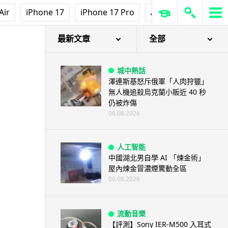
Air
iPhone 17
iPhone 17 Pro
AirPods Pro 3
Ap
最新文章
全部
城中熱話
澤連斯基怒斥俄軍「人肉狩獵」
無人機追殺烏克蘭小販近 40 秒
仍被炸傷
06.08.2026
人工智能
中國湖北男自學 AI 「煉金術」
屋內煉金冒濃煙驚動全區
06.08.2026
流動音樂
【評測】Sony IER-M500 入耳式