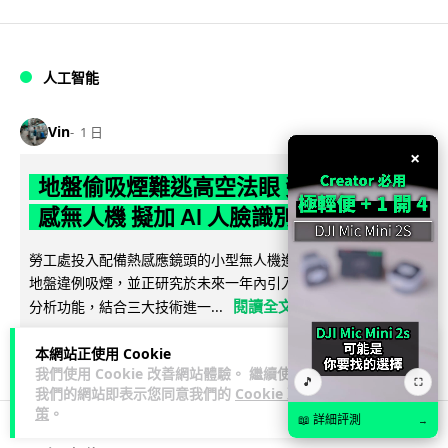
人工智能
Vin
1 日
×
地盤偷吸煙難逃高空法眼 勞工處出動熱
感無人機 擬加 AI 人臉識別精準執法
勞工處投入配備熱感應鏡頭的小型無人機進行高空巡邏以打擊
地盤違例吸煙，並正研究於未來一年內引入 AI 人臉識別與行為
閱讀全文
分析功能，結合三大技術進一...
246
57
分享
↗
本網站正使用 Cookie
我們使用 Cookie 改善網站體驗。 繼續使用
🎵
⛶
我們的網站即表示您同意我們的
Cookie 政
策
。
📖 詳細評測
→