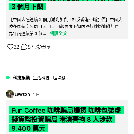
3 個月下調
【中國大陸連續 3 個月減附加費，相反香港不斷加價】中國大
陸多家航空公司自 8 月 5 日起再度下調內陸航線燃油附加費，
閱讀全文
為年內連續第 3 個...
32
5
分享
↗
科技娛樂
生活科技
區塊鏈
Lawton
1 日
Fun Coffee 咖啡騙局爆煲 咖啡包裝虛
擬貨幣投資騙局 港澳警拘 8 人涉款
9,400 萬元