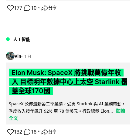
177
10
分享
↗
人工智能
Vin
1 日
Elon Musk: SpaceX 將挑戰萬億年收
入 目標明年數據中心上太空 Starlink 覆
蓋全球170國
SpaceX 公佈最新第二季業績，受惠 Starlink 與 AI 業務帶動，
閱讀
季度收入按年飆升 92% 至 78 億美元。行政總裁 Elon...
全文
132
18
分享
↗