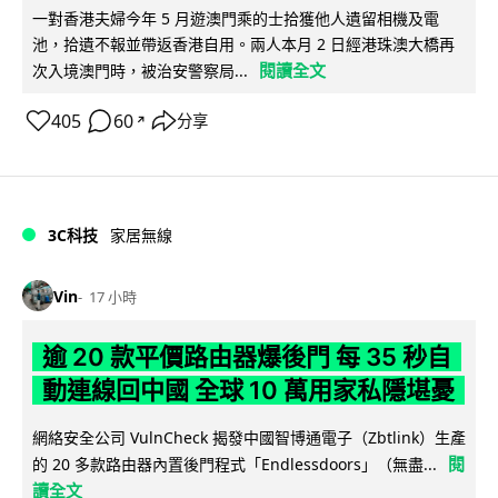
一對香港夫婦今年 5 月遊澳門乘的士拾獲他人遺留相機及電
池，拾遺不報並帶返香港自用。兩人本月 2 日經港珠澳大橋再
閱讀全文
次入境澳門時，被治安警察局...
405
60
分享
↗
3C科技
家居無線
Vin
17 小時
逾 20 款平價路由器爆後門 每 35 秒自
動連線回中國 全球 10 萬用家私隱堪憂
網絡安全公司 VulnCheck 揭發中國智博通電子（Zbtlink）生產
閱
的 20 多款路由器內置後門程式「Endlessdoors」（無盡...
讀全文