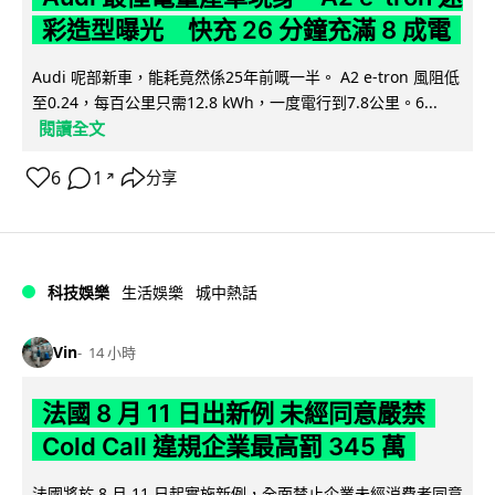
彩造型曝光 快充 26 分鐘充滿 8 成電
Audi 呢部新車，能耗竟然係25年前嘅一半。 A2 e-tron 風阻低
至0.24，每百公里只需12.8 kWh，一度電行到7.8公里。6...
閱讀全文
6
1
分享
↗
科技娛樂
生活娛樂
城中熱話
Vin
14 小時
法國 8 月 11 日出新例 未經同意嚴禁
Cold Call 違規企業最高罰 345 萬
法國將於 8 月 11 日起實施新例，全面禁止企業未經消費者同意