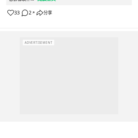
33
2
分享
↗
ADVERTISEMENT