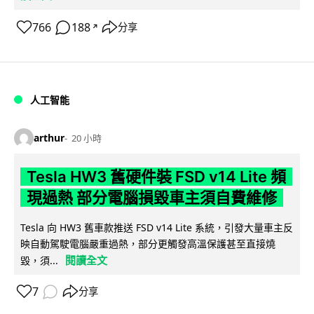
766
188
分享
↗
人工智能
arthur
20 小時
Tesla HW3 舊硬件裝 FSD v14 Lite 頻
現過熱 部分電腦損毀車主須自費維修
Tesla 向 HW3 舊車款推送 FSD v14 Lite 系統，引發大量車主反
映自動駕駛電腦嚴重過熱，部分更觸發高溫保護甚至直接燒
閱讀全文
毀，須...
7
分享