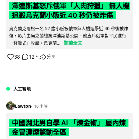
澤連斯基怒斥俄軍「人肉狩獵」 無人機
追殺烏克蘭小販近 40 秒仍被炸傷
烏克蘭克爾松一名 52 歲小販被俄軍無人機追擊近 40 秒後被炸
傷，影片由烏克蘭總統澤連斯基公開。他直斥俄軍對平民進行
閱讀全文
「狩獵式」攻擊，烏克蘭...
38
12
分享
↗
人工智能
Lawton
10 小時
中國湖北男自學 AI 「煉金術」 屋內煉
金冒濃煙驚動全區