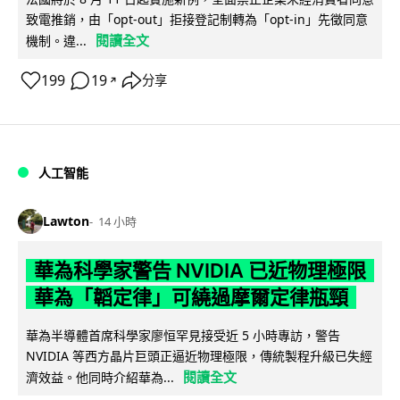
致電推銷，由「opt-out」拒接登記制轉為「opt-in」先徵同意
閱讀全文
機制。違...
199
19
分享
↗
人工智能
Lawton
14 小時
華為科學家警告 NVIDIA 已近物理極限
華為「韜定律」可繞過摩爾定律瓶頸
華為半導體首席科學家廖恒罕見接受近 5 小時專訪，警告
NVIDIA 等西方晶片巨頭正逼近物理極限，傳統製程升級已失經
閱讀全文
濟效益。他同時介紹華為...