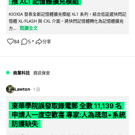
推 XL1 記憶體擴充模組
KIOXIA 發表全新記憶體擴充模組 XL1 系列，結合低延遲快閃記
憶體 XL-FLASH 與 CXL 介面，將快閃記憶體轉化為記憶體擴充
閱讀全文
方...
84
5
分享
↗
商業科技
資訊保安
Lawton
1 日
東華學院誤發取錄電郵 全數 11,139 名
申請人一度空歡喜 專家:人為疏忽+系統
防護缺失