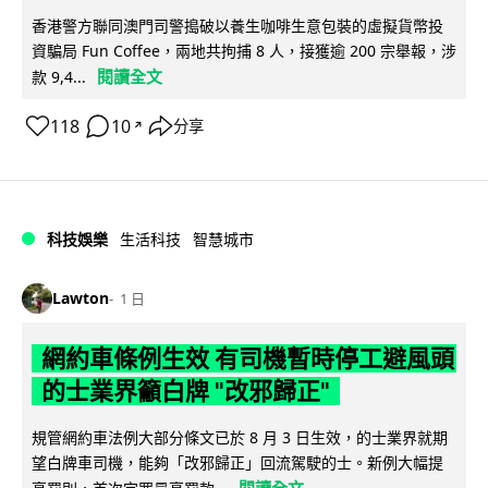
香港警方聯同澳門司警搗破以養生咖啡生意包裝的虛擬貨幣投
資騙局 Fun Coffee，兩地共拘捕 8 人，接獲逾 200 宗舉報，涉
閱讀全文
款 9,4...
118
10
分享
↗
科技娛樂
生活科技
智慧城市
Lawton
1 日
網約車條例生效 有司機暫時停工避風頭
的士業界籲白牌 "改邪歸正"
規管網約車法例大部分條文已於 8 月 3 日生效，的士業界就期
望白牌車司機，能夠「改邪歸正」回流駕駛的士。新例大幅提
閱讀全文