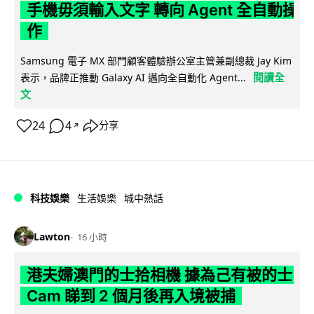
手機毋須輸入文字 轉向 Agent 全自動操
作
Samsung 電子 MX 部門顧客體驗辦公室主管兼副總裁 Jay Kim
閱讀全
表示，品牌正推動 Galaxy AI 邁向全自動化 Agent...
文
24
4
分享
↗
科技娛樂
生活娛樂
城中熱話
Lawton
16 小時
港夫婦澳門的士拾相機 據為己有被的士
Cam 睇到 2 個月後再入境被捕