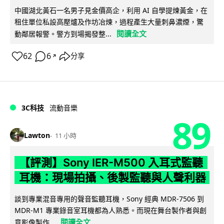
中國湖北黃石一名男子見金價高企，利用 AI 自學提煉黃金，在
租住單位私設高壓爐及作坊冶煉，過程產生大量刺鼻濃煙，驚
閱讀全文
動鄰居報警。警方到場揭發整...
62
6
分享
↗
3C科技
流動音樂
89
Lawton
11 小時
【評測】Sony IER-M500 入耳式監聽
耳機：現場拍攝、後製監聽與人聲利器
談到專業混音專用的聲音監聽耳機，Sony 經典 MDR-7506 到
MDR-M1 專業錄音室耳機都為人熟悉。而現在舞台製作者與創
閱讀全文
意影像製作...