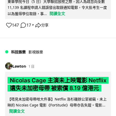
東華學院今日（5 日）大學聯招放榜之際，因人為疏忽向全數
11,139 名課程申請人錯誤發出取錄通知電郵，令大批考生一度
閱讀全文
以為獲得學位取錄，事...
147
17
分享
↗
科技娛樂
影視娛樂
Lawton
1 日
Nicolas Cage 主演未上映電影 Netflix
遺失未加密母帶 被索償 8.19 億港元
【唔見未加密母帶咁大件事】Netflix 洛杉磯辦公室被竊，未上
映的 Nicolas Cage 電影《Fortitude》母帶亦告失蹤。電影...
閱讀全文