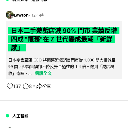
Lawton
12 小時
日本二手遊戲店減 90% 門市 業績反增
四成 "懷舊"在 Z 世代變成最潮「新鮮
感」
日本零售巨頭 GEO 將懷舊遊戲銷售門市從 1,000 間大幅減至
99 間，但銷售額卻不降反升至過往的 1.4 倍。做到「減店增
閱讀全文
收」奇蹟，...
137
8
分享
↗
人工智能