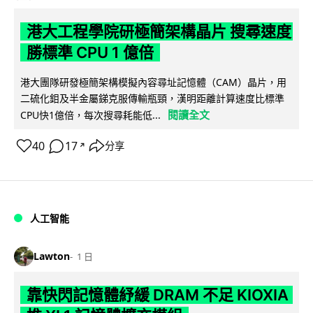
港大工程學院研極簡架構晶片 搜尋速度
勝標準 CPU 1 億倍
港大團隊研發極簡架構模擬內容尋址記憶體（CAM）晶片，用
二硫化鉬及半金屬銻克服傳輸瓶頸，漢明距離計算速度比標準
閱讀全文
CPU快1億倍，每次搜尋耗能低...
40
17
分享
↗
人工智能
Lawton
1 日
靠快閃記憶體紓緩 DRAM 不足 KIOXIA