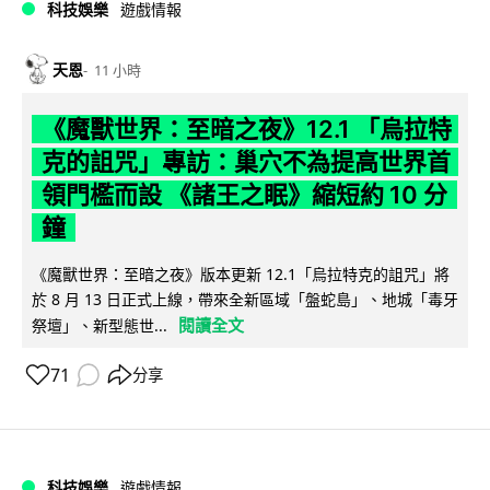
科技娛樂
遊戲情報
天恩
11 小時
《魔獸世界：至暗之夜》12.1 「烏拉特
克的詛咒」專訪：巢穴不為提高世界首
領門檻而設 《諸王之眠》縮短約 10 分
鐘
《魔獸世界：至暗之夜》版本更新 12.1「烏拉特克的詛咒」將
於 8 月 13 日正式上線，帶來全新區域「盤蛇島」、地城「毒牙
閱讀全文
祭壇」、新型態世...
71
分享
科技娛樂
遊戲情報