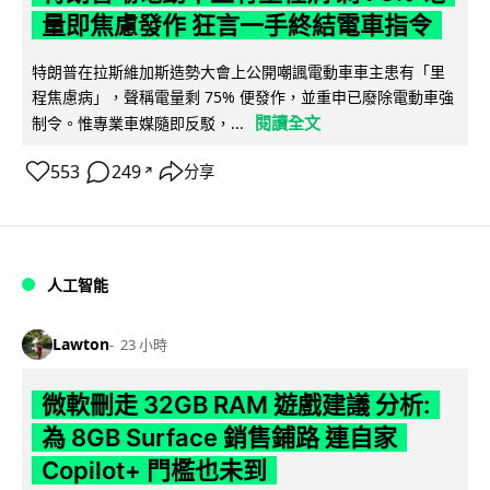
量即焦慮發作 狂言一手終結電車指令
特朗普在拉斯維加斯造勢大會上公開嘲諷電動車車主患有「里
程焦慮病」，聲稱電量剩 75% 便發作，並重申已廢除電動車強
閱讀全文
制令。惟專業車媒隨即反駁，...
553
249
分享
↗
人工智能
Lawton
23 小時
微軟刪走 32GB RAM 遊戲建議 分析:
為 8GB Surface 銷售鋪路 連自家
Copilot+ 門檻也未到