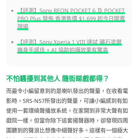
【評測】Sony REON POCKET 6 及 POCKET
PRO Plus 發佈 香港售價 $1,699 起今日開賣
現場
【評測】Sony Xperia 1 VIII 速試 礦石塗層
機身手感佳 + AI 協助拍攝效果有驚喜
不怕騷擾到其他人 隨街睇戲都得？
而最令小編留意到的是喇叭發出的聲量，在收看電
影時，SRS-NS7所發出的聲量，可讓小編感到有如
使用一套環繞聲播放系統，在家開到非常大聲有如
戲院一樣。但當你除下這套揚聲器時，卻發現四周
圍聽到的聲浪比想像中細聲好多。這樣有一個極大