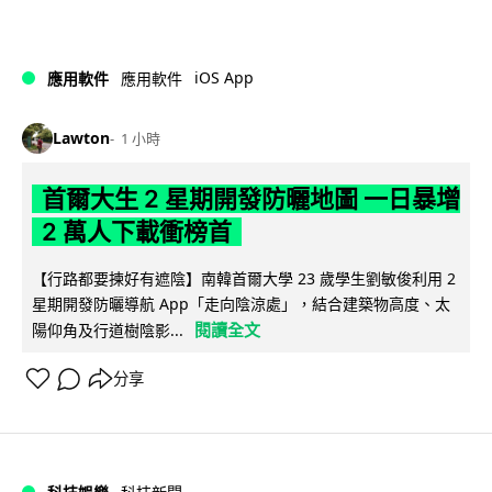
iOS App
應用軟件
應用軟件
Lawton
1 小時
首爾大生 2 星期開發防曬地圖 一日暴增
2 萬人下載衝榜首
【行路都要揀好有遮陰】南韓首爾大學 23 歲學生劉敏俊利用 2
星期開發防曬導航 App「走向陰涼處」，結合建築物高度、太
閱讀全文
陽仰角及行道樹陰影...
分享