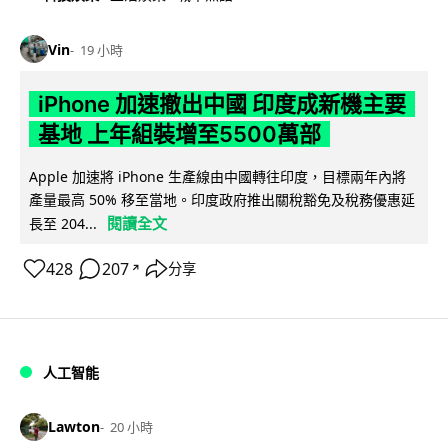
Vin
19 小時
iPhone 加速撤出中國 印度成新機主要
基地 上年組裝增至5500萬部
Apple 加速將 iPhone 生產線由中國轉往印度，目標兩年內將
產量最高 50% 移至當地。印度政府推出關稅豁免及稅務優惠延
閱讀全文
長至 204...
428
207
分享
↗
人工智能
Lawton
20 小時