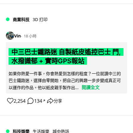
商業科技
3D 打印
Vin
18 小時
中三巴士鐵路迷 自製紙皮遙控巴士 門,
水撥識郁 + 實時GPS報站
如果你熱愛一件事，你會熱愛到怎樣的程度？一位就讀中三的
巴士鐵路迷，選擇由零開始，把自己的興趣一步步變成真正可
閱讀全文
以運作的作品。他以紙皮親手製作出...
2,254
134
分享
↗
科技娛樂
生活娛樂
城中熱話