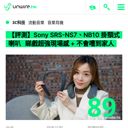
WWDC 2026
GenAI 與雲端科技專區
ERP 與商業 AI
【評測】Sony SRS-NS7、NB10 掛頸式喇叭 睇戲超強現場感 + 不會嘈到家人
3C科技
流動音樂
音樂耳機
【評測】Sony SRS-NS7、NB10 掛頸式
喇叭 睇戲超強現場感 + 不會嘈到家人
89
作者
發佈日期
閱讀時間