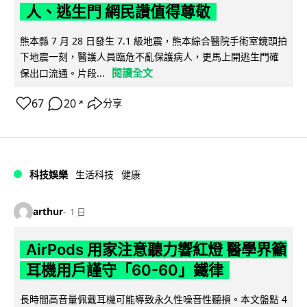
人、逃生門 網民讚值得尊敬
熊本縣 7 月 28 日發生 7.1 級地震，熊本綜合醫院手術室鏡頭拍
下地震一刻，醫護人員臨危不亂保護病人，更馬上開逃生門確
閱讀全文
保出口流通。片段...
67
20
分享
↗
科技娛樂
生活科技
健康
arthur
1 日
AirPods 用家注意聽力響紅燈 醫學界籲
耳機用戶謹守「60-60」鐵律
長時間高音量佩戴耳機可能導致永久性噪音性聽損。本文盤點 4