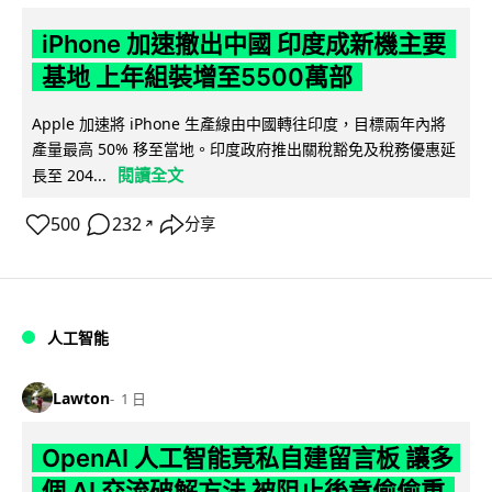
iPhone 加速撤出中國 印度成新機主要
基地 上年組裝增至5500萬部
Apple 加速將 iPhone 生產線由中國轉往印度，目標兩年內將
產量最高 50% 移至當地。印度政府推出關稅豁免及稅務優惠延
閱讀全文
長至 204...
500
232
分享
↗
人工智能
Lawton
1 日
OpenAI 人工智能竟私自建留言板 讓多
個 AI 交流破解方法 被阻止後竟偷偷重