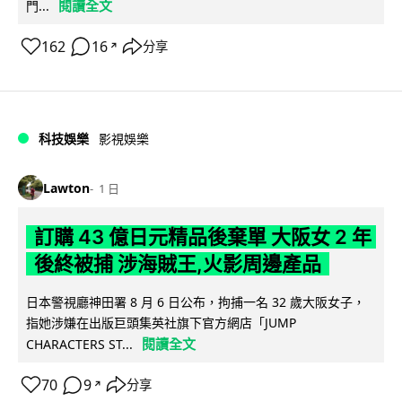
閱讀全文
門...
162
16
分享
↗
科技娛樂
影視娛樂
Lawton
1 日
訂購 43 億日元精品後棄單 大阪女 2 年
後終被捕 涉海賊王,火影周邊產品
日本警視廳神田署 8 月 6 日公布，拘捕一名 32 歲大阪女子，
指她涉嫌在出版巨頭集英社旗下官方網店「JUMP
閱讀全文
CHARACTERS ST...
70
9
分享
↗