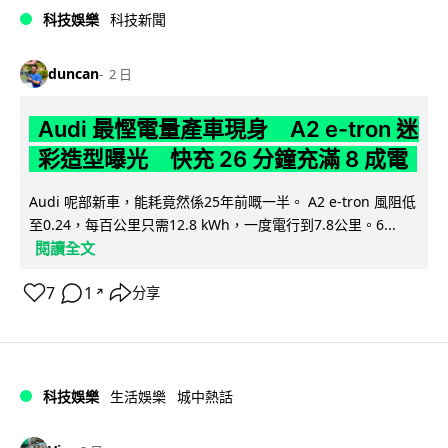
科技娛樂
科技新聞
duncan
2 日
Audi 最慳電量產車現身 A2 e-tron 迷
彩造型曝光 快充 26 分鐘充滿 8 成電
Audi 呢部新車，能耗竟然係25年前嘅一半。 A2 e-tron 風阻低
至0.24，每百公里只需12.8 kWh，一度電行到7.8公里。6...
閱讀全文
7
1
分享
↗
科技娛樂
生活娛樂
城中熱話