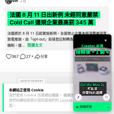
Vin
2 日
法國 8 月 11 日出新例 未經同意嚴禁
Cold Call 違規企業最高罰 345 萬
法國將於 8 月 11 日起實施新例，全面禁止企業未經消費者同意
致電推銷，由「opt-out」拒接登記制轉為「opt-in」先徵同意
×
閱讀全文
機制。違...
367
27
分享
↗
ADVERTISEMENT
本網站正使用 Cookie
我們使用 Cookie 改善網站體驗。 繼續使用
🎵
⛶
我們的網站即表示您同意我們的
Cookie 政
策
。
📖 詳細評測
→