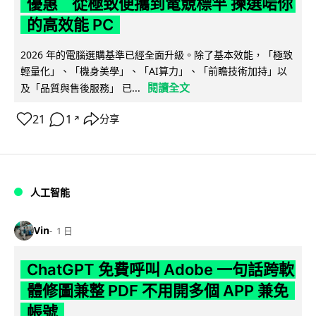
優惠 從極致便攜到電競標竿 揀選啱你
的高效能 PC
2026 年的電腦選購基準已經全面升級。除了基本效能，「極致
輕量化」、「機身美學」、「AI算力」、「前瞻技術加持」以
閱讀全文
及「品質與售後服務」 已...
21
1
分享
↗
人工智能
Vin
1 日
ChatGPT 免費呼叫 Adobe 一句話跨軟
體修圖兼整 PDF 不用開多個 APP 兼免
帳號