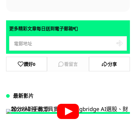
📮
更多精彩文章每日送到電子郵箱
讚好
0
看留言
分享
最新影片