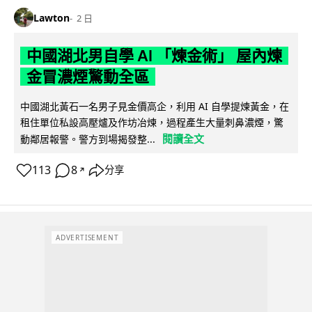
Lawton
2 日
中國湖北男自學 AI 「煉金術」 屋內煉
金冒濃煙驚動全區
中國湖北黃石一名男子見金價高企，利用 AI 自學提煉黃金，在
租住單位私設高壓爐及作坊冶煉，過程產生大量刺鼻濃煙，驚
閱讀全文
動鄰居報警。警方到場揭發整...
113
8
分享
↗
ADVERTISEMENT