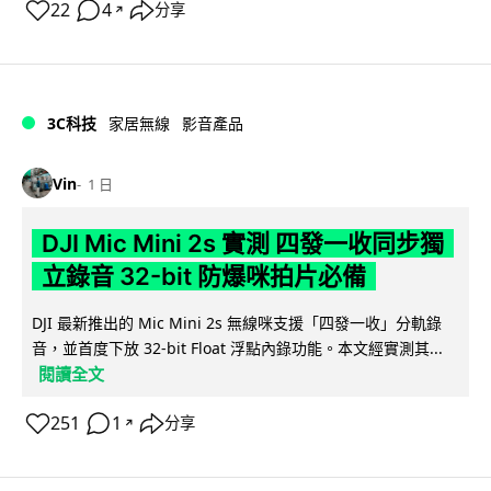
22
4
分享
↗
3C科技
家居無線
影音產品
Vin
1 日
DJI Mic Mini 2s 實測 四發一收同步獨
立錄音 32-bit 防爆咪拍片必備
DJI 最新推出的 Mic Mini 2s 無線咪支援「四發一收」分軌錄
音，並首度下放 32-bit Float 浮點內錄功能。本文經實測其...
閱讀全文
251
1
分享
↗