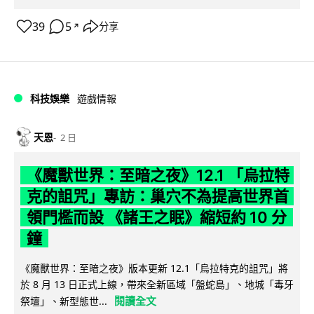
39
5
分享
↗
科技娛樂
遊戲情報
天恩
2 日
《魔獸世界：至暗之夜》12.1 「烏拉特
克的詛咒」專訪：巢穴不為提高世界首
領門檻而設 《諸王之眠》縮短約 10 分
鐘
《魔獸世界：至暗之夜》版本更新 12.1「烏拉特克的詛咒」將
於 8 月 13 日正式上線，帶來全新區域「盤蛇島」、地城「毒牙
閱讀全文
祭壇」、新型態世...