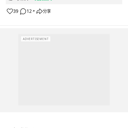
39
12
分享
↗
ADVERTISEMENT