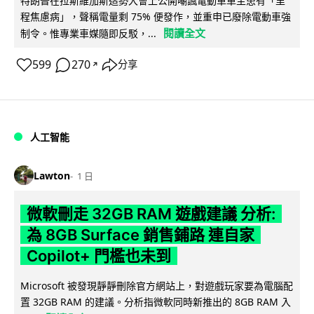
特朗普在拉斯維加斯造勢大會上公開嘲諷電動車車主患有「里
程焦慮病」，聲稱電量剩 75% 便發作，並重申已廢除電動車強
閱讀全文
制令。惟專業車媒隨即反駁，...
599
270
分享
↗
人工智能
Lawton
1 日
微軟刪走 32GB RAM 遊戲建議 分析:
為 8GB Surface 銷售鋪路 連自家
Copilot+ 門檻也未到
Microsoft 被發現靜靜刪除官方網站上，對遊戲玩家要為電腦配
置 32GB RAM 的建議。分析指微軟同時新推出的 8GB RAM 入