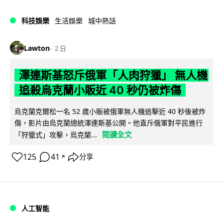
科技娛樂
生活娛樂
城中熱話
Lawton
2 日
澤連斯基怒斥俄軍「人肉狩獵」 無人機
追殺烏克蘭小販近 40 秒仍被炸傷
烏克蘭克爾松一名 52 歲小販被俄軍無人機追擊近 40 秒後被炸
傷，影片由烏克蘭總統澤連斯基公開。他直斥俄軍對平民進行
閱讀全文
「狩獵式」攻擊，烏克蘭...
125
41
分享
↗
人工智能