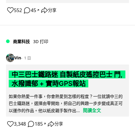
552
45
分享
↗
商業科技
3D 打印
Vin
1 日
中三巴士鐵路迷 自製紙皮遙控巴士 門,
水撥識郁 + 實時GPS報站
如果你熱愛一件事，你會熱愛到怎樣的程度？一位就讀中三的
巴士鐵路迷，選擇由零開始，把自己的興趣一步步變成真正可
閱讀全文
以運作的作品。他以紙皮親手製作出...
3,348
185
分享
↗