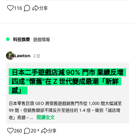
116
分享
科技娛樂
遊戲情報
Lawton
2 日
日本二手遊戲店減 90% 門市 業績反增
四成 "懷舊"在 Z 世代變成最潮「新鮮
感」
日本零售巨頭 GEO 將懷舊遊戲銷售門市從 1,000 間大幅減至
99 間，但銷售額卻不降反升至過往的 1.4 倍。做到「減店增
閱讀全文
收」奇蹟，...
260
20
分享
↗