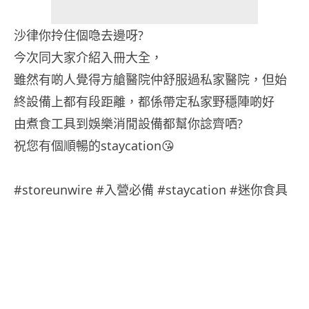
沙律你拎住個喼去邊呀?
今次同大家介紹入冊大全，
雖然有啲人覺得方艙醫院仲舒服過私家醫院，但始
終設備上都有段距離，都係帶定私家野穩陣啲好
由煮食工具到娛樂消閒設備都幫你諗齊哂?
祝您有個順暢的staycation😘
#storeunwire #入營必備 #staycation #迷你食具