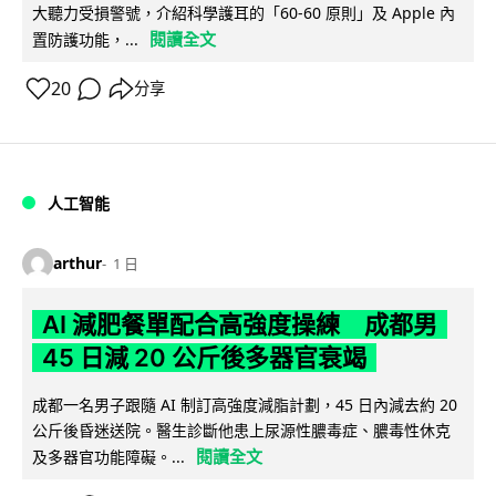
大聽力受損警號，介紹科學護耳的「60-60 原則」及 Apple 內
閱讀全文
置防護功能，...
20
分享
人工智能
arthur
1 日
AI 減肥餐單配合高強度操練 成都男
45 日減 20 公斤後多器官衰竭
成都一名男子跟隨 AI 制訂高強度減脂計劃，45 日內減去約 20
公斤後昏迷送院。醫生診斷他患上尿源性膿毒症、膿毒性休克
閱讀全文
及多器官功能障礙。...