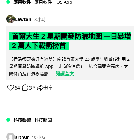
iOS App
應用軟件
應用軟件
Lawton
8 小時
首爾大生 2 星期開發防曬地圖 一日暴增
2 萬人下載衝榜首
【行路都要揀好有遮陰】南韓首爾大學 23 歲學生劉敏俊利用 2
星期開發防曬導航 App「走向陰涼處」，結合建築物高度、太
閱讀全文
陽仰角及行道樹陰影...
64
3
分享
↗
科技娛樂
科技新聞
arthur
10 小時