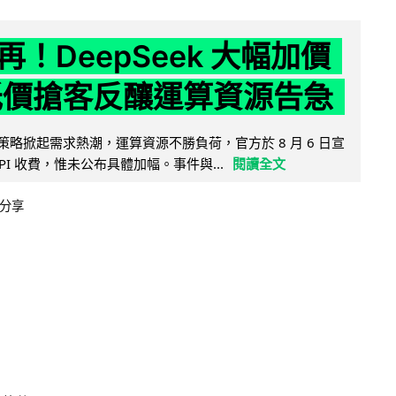
！DeepSeek 大幅加價
低價搶客反釀運算資源告急
因低價策略掀起需求熱潮，運算資源不勝負荷，官方於 8 月 6 日宣
PI 收費，惟未公布具體加幅。事件與...
閱讀全文
分享