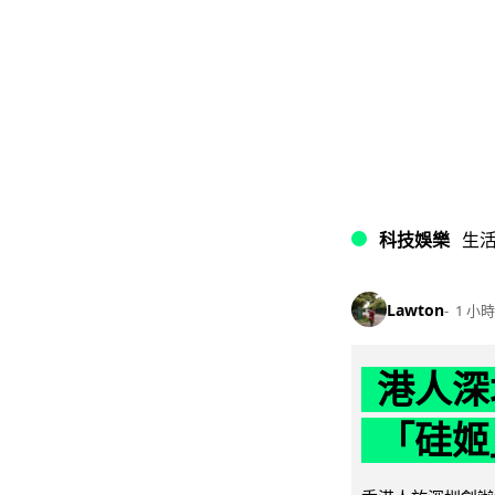
科技娛樂
生
Lawton
1 小時
港人深
「硅姬