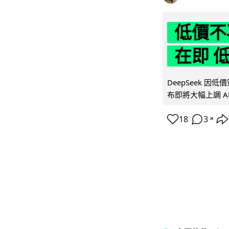
低價不再
在即 
DeepSeek 
布即將大幅上調 A
18
3
↗