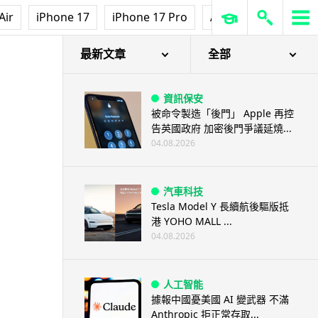
Air
iPhone 17
iPhone 17 Pro
AirPods Pro 3
Ap
最新文章
全部
資訊保安
被命令製造「後門」 Apple 再控
告英國政府 加密後門爭議延燒...
04.08.2026
汽車科技
Tesla Model Y 長續航後驅版抵
港 YOHO MALL ...
04.08.2026
人工智能
據報中國憂美國 AI 變武器 不滿
Anthropic 拒正常存取...