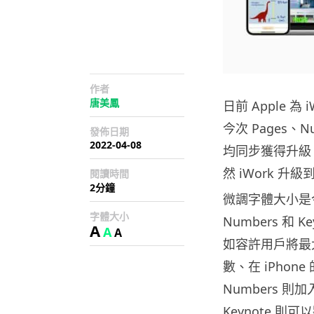
作者
唐美鳳
日前 Apple 
今次 Pages、Nu
發佈日期
2022-04-08
均同步獲得升級。
然 iWork 升
閱讀時間
2分鐘
微調字體大小是今次
字體大小
Numbers 和
A
A
A
如容許用戶將最大 
數、在 iPhone
Numbers 
Keynote 則