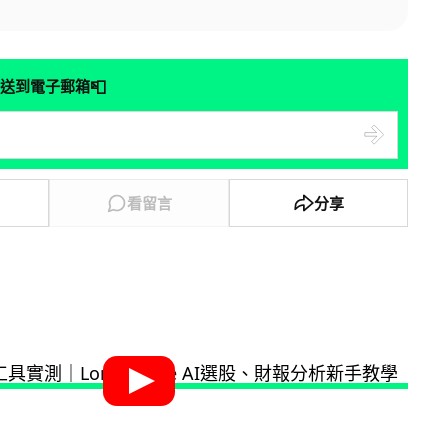
📮
送到電子郵箱
看留言
分享