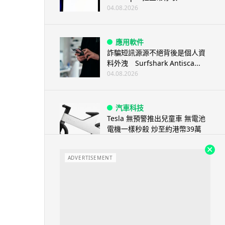
04.08.2026
應用軟件
詐騙短訊源源不絕背後是個人資
料外洩 Surfshark Antisca...
04.08.2026
汽車科技
Tesla 無預警推出兒童車 無電池
電機一樣秒殺 炒至約港幣39萬
04.08.2026
ADVERTISEMENT
iPhone app
歐盟再發功 Apple 終答應
iPhone 跨機剪貼簿將可貼 ...
04.08.2026