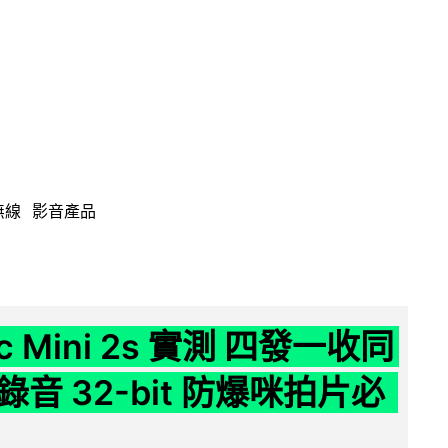
無線
影音產品
ic Mini 2s 實測 四發一收同
音 32-bit 防爆咪拍片必