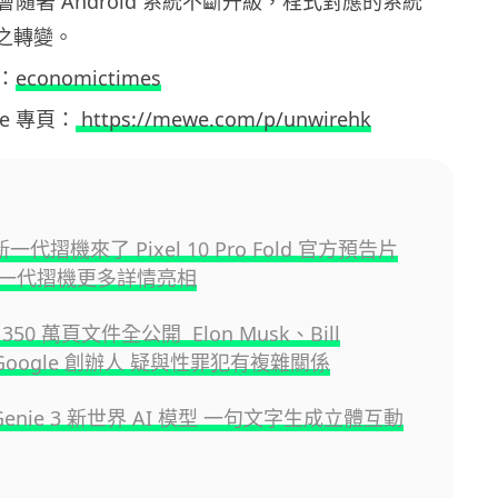
隨著 Android 系統不斷升級，程式對應的系統
隨之轉變。
：
economictimes
ewe 專頁：
https://mewe.com/p/unwirehk
 新一代摺機來了 Pixel 10 Pro Fold 官方預告片
一代摺機更多詳情亮相
50 萬頁文件全公開 Elon Musk、Bill
、Google 創辦人 疑與性罪犯有複雜關係
e Genie 3 新世界 AI 模型 一句文字生成立體互動