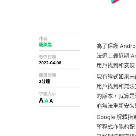
作者
唐美鳳
為了保護 Andr
法追上最近期 And
發佈日期
2022-04-08
用戶找到和安裝，
閱讀時間
現有程式如果未能
2分鐘
用戶找到和無法
字體大小
的版本，就算是
A
A
A
亦無法重新安裝
Google 解釋
望程式亦能夠配