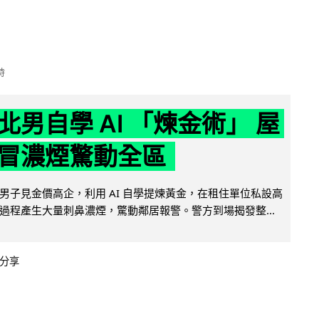
時
北男自學 AI 「煉金術」 屋
冒濃煙驚動全區
男子見金價高企，利用 AI 自學提煉黃金，在租住單位私設高
過程產生大量刺鼻濃煙，驚動鄰居報警。警方到場揭發整...
分享