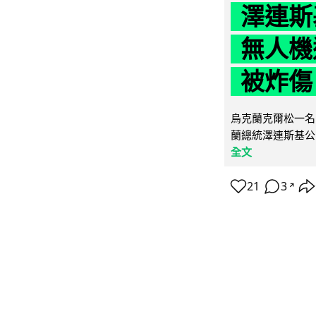
澤連斯
無人機
被炸傷
烏克蘭克爾松一名 
蘭總統澤連斯基公
全文
21
3
↗