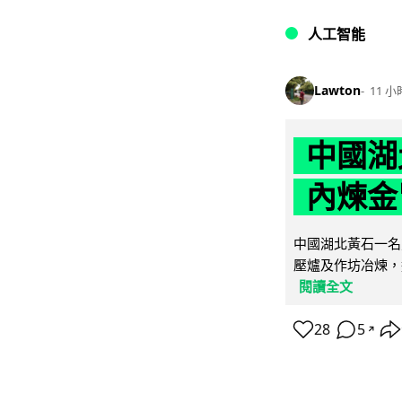
人工智能
Lawton
11 小
中國湖
內煉金
中國湖北黃石一名
壓爐及作坊冶煉，
閱讀全文
28
5
↗