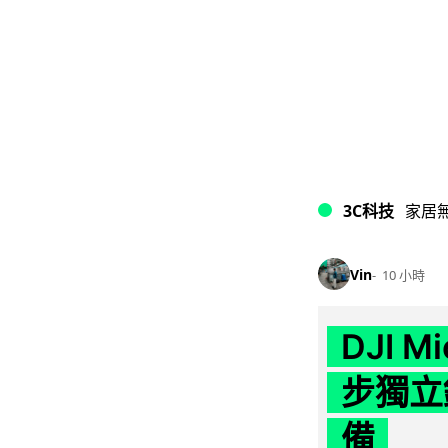
3C科技
家居
Vin
10 小時
DJI M
步獨立錄
備