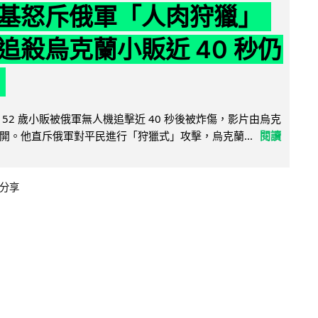
基怒斥俄軍「人肉狩獵」
追殺烏克蘭小販近 40 秒仍
52 歲小販被俄軍無人機追擊近 40 秒後被炸傷，影片由烏克
開。他直斥俄軍對平民進行「狩獵式」攻擊，烏克蘭...
閱讀
分享