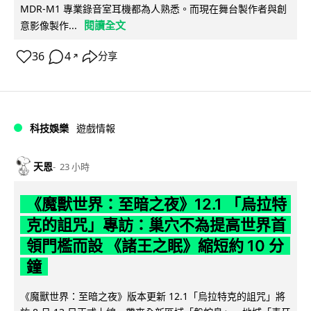
MDR-M1 專業錄音室耳機都為人熟悉。而現在舞台製作者與創
閱讀全文
意影像製作...
36
4
分享
↗
科技娛樂
遊戲情報
天恩
23 小時
《魔獸世界：至暗之夜》12.1 「烏拉特
克的詛咒」專訪：巢穴不為提高世界首
領門檻而設 《諸王之眠》縮短約 10 分
鐘
《魔獸世界：至暗之夜》版本更新 12.1「烏拉特克的詛咒」將