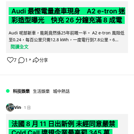
Audi 最慳電量產車現身 A2 e-tron 迷
彩造型曝光 快充 26 分鐘充滿 8 成電
Audi 呢部新車，能耗竟然係25年前嘅一半。 A2 e-tron 風阻低
至0.24，每百公里只需12.8 kWh，一度電行到7.8公里。6...
閱讀全文
7
1
分享
↗
科技娛樂
生活娛樂
城中熱話
Vin
1 日
法國 8 月 11 日出新例 未經同意嚴禁
Cold Call 違規企業最高罰 345 萬