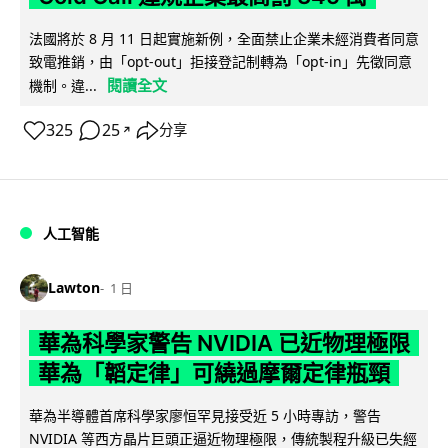
法國將於 8 月 11 日起實施新例，全面禁止企業未經消費者同意
致電推銷，由「opt-out」拒接登記制轉為「opt-in」先徵同意
閱讀全文
機制。違...
325
25
分享
↗
人工智能
Lawton
1 日
華為科學家警告 NVIDIA 已近物理極限
華為「韜定律」可繞過摩爾定律瓶頸
華為半導體首席科學家廖恒罕見接受近 5 小時專訪，警告
NVIDIA 等西方晶片巨頭正逼近物理極限，傳統製程升級已失經