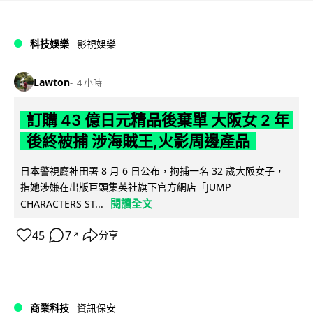
科技娛樂
影視娛樂
Lawton
4 小時
訂購 43 億日元精品後棄單 大阪女 2 年
後終被捕 涉海賊王,火影周邊產品
日本警視廳神田署 8 月 6 日公布，拘捕一名 32 歲大阪女子，
指她涉嫌在出版巨頭集英社旗下官方網店「JUMP
閱讀全文
CHARACTERS ST...
45
7
分享
↗
商業科技
資訊保安