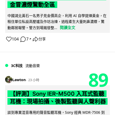
金冒濃煙驚動全區
中國湖北黃石一名男子見金價高企，利用 AI 自學提煉黃金，在
租住單位私設高壓爐及作坊冶煉，過程產生大量刺鼻濃煙，驚
閱讀全文
動鄰居報警。警方到場揭發整...
104
7
分享
↗
3C科技
流動音樂
89
Lawton
23 小時
【評測】Sony IER-M500 入耳式監聽
耳機：現場拍攝、後製監聽與人聲利器
談到專業混音專用的聲音監聽耳機，Sony 經典 MDR-7506 到