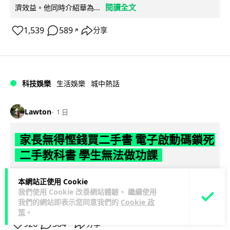
閱讀全文
濟效益。他同時介紹華為...
1,539
589
分享
↗
科技娛樂
生活娛樂
城中熱話
Lawton
1 日
家長無得慳錢買二手書 電子啟動碼鎖死
二手教科書 學生無法做功課
社福界立法會議員陳文宜指，一間中學書單價錢按年加 14.7%
本網站正使用 Cookie
遠超通漲，令家長難以負擔。而且電子教材啟動碼這項設計，
我們使用 Cookie 改善網站體驗。 繼續使用
閱讀全文
令學生無法完成功課，二手...
我們的網站即表示您同意我們的
Cookie 政
策
。
926
364
分享
↗