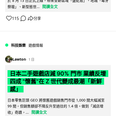
於 8 月 13 日正式上線，帶來全新區域「盤蛇島」、地城「毒牙
閱讀全文
祭壇」、新型態世...
115
分享
科技娛樂
遊戲情報
Lawton
1 日
日本二手遊戲店減 90% 門市 業績反增
四成 "懷舊"在 Z 世代變成最潮「新鮮
感」
日本零售巨頭 GEO 將懷舊遊戲銷售門市從 1,000 間大幅減至
99 間，但銷售額卻不降反升至過往的 1.4 倍。做到「減店增
閱讀全文
收」奇蹟，...