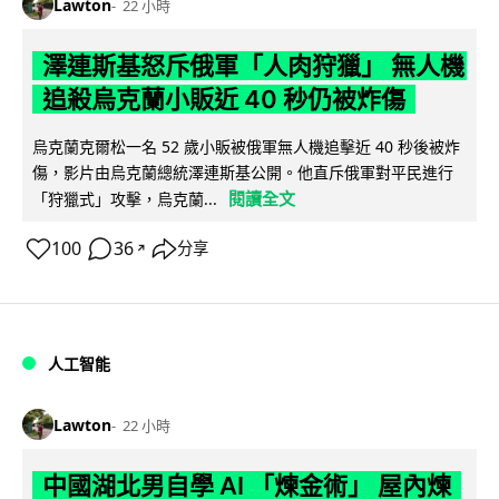
Lawton
22 小時
澤連斯基怒斥俄軍「人肉狩獵」 無人機
追殺烏克蘭小販近 40 秒仍被炸傷
烏克蘭克爾松一名 52 歲小販被俄軍無人機追擊近 40 秒後被炸
傷，影片由烏克蘭總統澤連斯基公開。他直斥俄軍對平民進行
閱讀全文
「狩獵式」攻擊，烏克蘭...
100
36
分享
↗
人工智能
Lawton
22 小時
中國湖北男自學 AI 「煉金術」 屋內煉