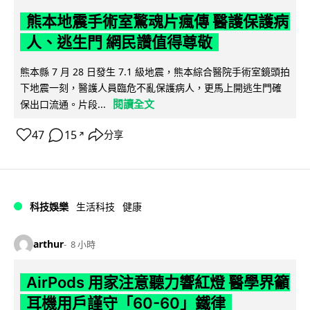
熊本地震手術室驚魂片瘋傳 醫護保護病
人、逃生門 網民讚值得尊敬
熊本縣 7 月 28 日發生 7.1 級地震，熊本綜合醫院手術室鏡頭拍
下地震一刻，醫護人員臨危不亂保護病人，更馬上開逃生門確
閱讀全文
保出口流通。片段...
47
15
分享
↗
科技娛樂
生活科技
健康
arthur
8 小時
AirPods 用家注意聽力響紅燈 醫學界籲
耳機用戶謹守「60-60」鐵律