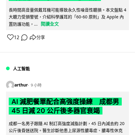
長時間高音量佩戴耳機可能導致永久性噪音性聽損。本文盤點 4
大聽力受損警號，介紹科學護耳的「60-60 原則」及 Apple 內
閱讀全文
置防護功能，...
12
分享
人工智能
arthur
9 小時
AI 減肥餐單配合高強度操練 成都男
45 日減 20 公斤後多器官衰竭
成都一名男子跟隨 AI 制訂高強度減脂計劃，45 日內減去約 20
公斤後昏迷送院。醫生診斷他患上尿源性膿毒症、膿毒性休克