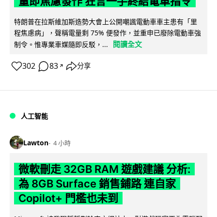
量即焦慮發作 狂言一手終結電車指令
特朗普在拉斯維加斯造勢大會上公開嘲諷電動車車主患有「里
程焦慮病」，聲稱電量剩 75% 便發作，並重申已廢除電動車強
閱讀全文
制令。惟專業車媒隨即反駁，...
302
83
分享
↗
人工智能
Lawton
4 小時
微軟刪走 32GB RAM 遊戲建議 分析:
為 8GB Surface 銷售鋪路 連自家
Copilot+ 門檻也未到