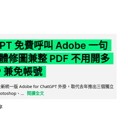
GPT 免費呼叫 Adobe 一句
體修圖兼整 PDF 不用開多
P 兼免帳號
全新統一版 Adobe for ChatGPT 外掛，取代去年推出三個獨立
otoshop、...
閱讀全文
享