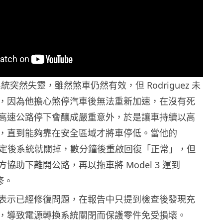
3 系統突然失靈，雖然煞車仍然有效，但 Rodriguez 未
，因為他擔心煞停汽車後無法重新加速，在沒有死
高速公路停下會釀成嚴重意外，於是讓車持續以高
，直到能夠靠在安全區域才將車停低。當他的
完全停定後系統就關掉，數分鐘後重啟回復「正常」，但
 在警方協助下離開公路，再以拖車將 Model 3 運到
修。
表示已經修復問題，在報告中只提到檢查後發現充
，導致電源轉換系統關閉而保護零件免受損壞。