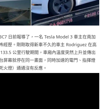
C7 日前報導了，一名 Tesla Model 3 車主在南加
經歷。剛剛取得新車不久的車主 Rodriguez 在高
133.5 公里行駛期間，車廂內溫度突然上升並傳出
台屏幕就停在同一畫面，同時加速的電門、指揮燈
死火燈）通通沒有反應。