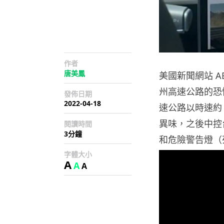
作者
唐美鳳
美國新聞網站 AB
州高速公路的恐怖
發佈日期
2022-04-18
速公路以時速約 
異味，之後中控
閱讀時間
3分鐘
和危險警告燈（
字體大小
A
A
A