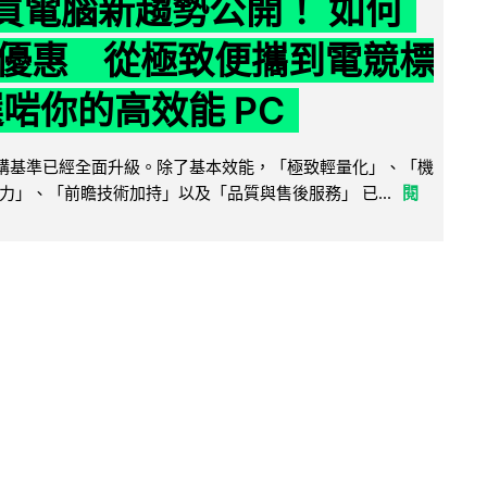
6 買電腦新趨勢公開！ 如何
優惠 從極致便攜到電競標
選啱你的高效能 PC
腦選購基準已經全面升級。除了基本效能，「極致輕量化」、「機
力」、「前瞻技術加持」以及「品質與售後服務」 已...
閱