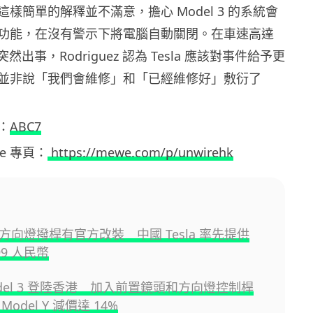
 對於這樣簡單的解釋並不滿意，擔心 Model 3 的系統會
功能，在沒有警示下將電腦自動關閉。在車速高達
突然出事，Rodriguez 認為 Tesla 應該對事件給予更
並非說「我們會維修」和「已經維修好」敷衍了
：
ABC7
ewe 專頁：
https://mewe.com/p/unwirehk
 3 方向燈撥桿有官方改裝 中國 Tesla 率先提供
99 人民幣
odel 3 登陸香港 加入前置鏡頭和方向燈控制桿
odel Y 減價達 14%