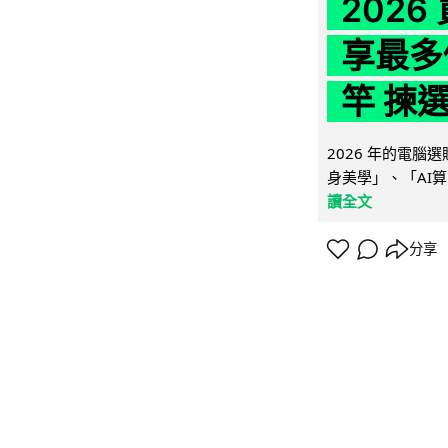
202
享最多
竿 揀
2026 年的電
身美學」、「AI算
讀全文
分享