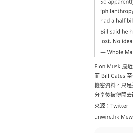
So apparentl
“philanthropy
had a half bi
Bill said he 
lost. No idea 
— Whole Mar
Elon Musk
而 Bill Gat
機密資料。只是
分享後被傳開去
來源：Twitter
unwire.hk M