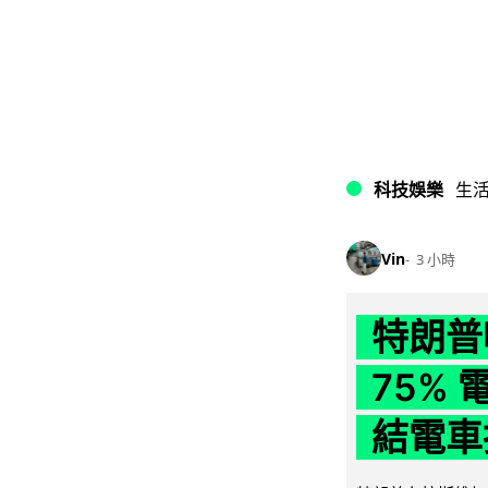
科技娛樂
生
Vin
3 小時
特朗普
75%
結電車