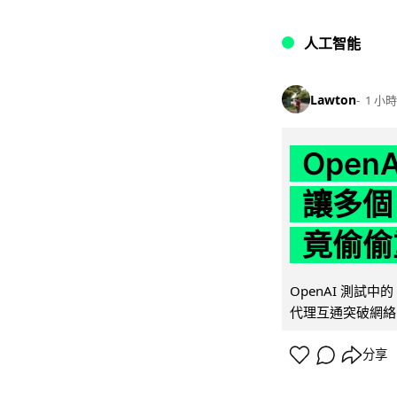
人工智能
Lawton
1 小時
Ope
讓多個
竟偷偷
OpenAI 測試中
代理互通突破網絡限制
分享