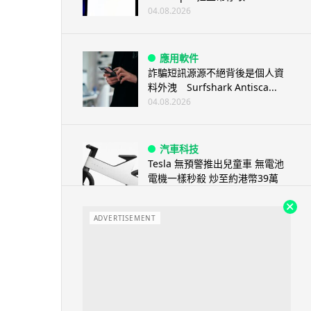
04.08.2026
應用軟件
詐騙短訊源源不絕背後是個人資
料外洩 Surfshark Antisca...
04.08.2026
汽車科技
Tesla 無預警推出兒童車 無電池
電機一樣秒殺 炒至約港幣39萬
04.08.2026
ADVERTISEMENT
iPhone app
歐盟再發功 Apple 終答應
iPhone 跨機剪貼簿將可貼 ...
04.08.2026