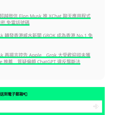
越微信 Elon Musk 推 XChat 聊天應用程式
加密,免電話號碼
usk 轉發香港威水新聞 GROK 成為香港 No.1 免
Musk 再揚言控告 Apple Grok 大受歡迎卻未獲
tore 推薦 質疑偏頗 ChatGPT 違反壟斷法
📮
送到電子郵箱