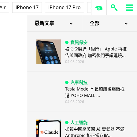
Air
iPhone 17
iPhone 17 Pro
AirPods Pro 3
Ap
最新文章
全部
資訊保安
被命令製造「後門」 Apple 再控
告英國政府 加密後門爭議延燒...
04.08.2026
汽車科技
Tesla Model Y 長續航後驅版抵
港 YOHO MALL ...
04.08.2026
人工智能
據報中國憂美國 AI 變武器 不滿
Anthropic 拒正常存取...