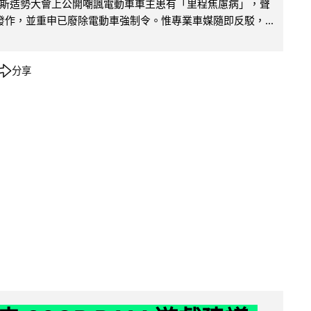
斯造勢大會上公開嘲諷電動車車主患有「里程焦慮病」，聲
便發作，並重申已廢除電動車強制令。惟專業車媒隨即反駁，...
分享