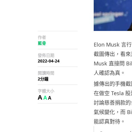
作者
藍骨
Elon Mus
截圖傳出，看來是 B
發佈日期
2022-04-24
Musk 直接問 B
人確認為真。
閱讀時間
2分鐘
據傳出的手機截圖顯示
字體大小
在做空 Tesla
A
A
A
討論慈善捐款的合作
氣候變化，而 B
能認真對待。