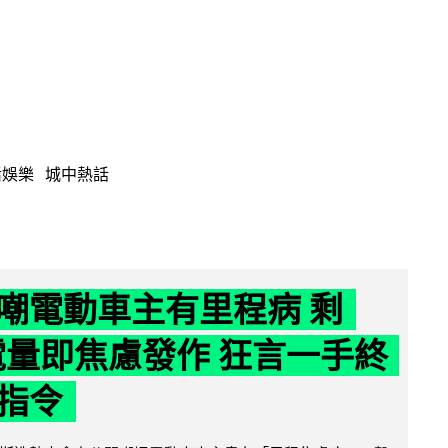
活娛樂
城中熱話
嘲電動車主有里程病 剩
 電量即焦慮發作 狂言一手終
指令