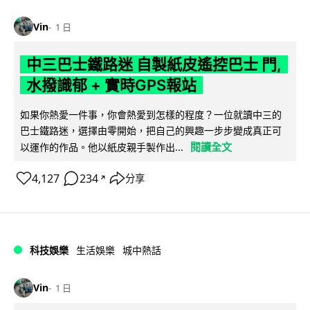
Vin
1 日
中三巴士鐵路迷 自製紙皮遙控巴士 門,
水撥識郁 + 實時GPS報站
如果你熱愛一件事，你會熱愛到怎樣的程度？一位就讀中三的
巴士鐵路迷，選擇由零開始，把自己的興趣一步步變成真正可
閱讀全文
以運作的作品。他以紙皮親手製作出...
4,127
234
分享
↗
科技娛樂
生活娛樂
城中熱話
Vin
1 日