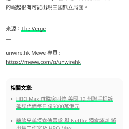
的崛起很有可能出現三國鼎立局面。
來源：
The Verge
—
unwire.hk
Mewe 專頁 :
https://mewe.com/p/unwirehk
相關文章:
HBO Max 併購突叫停 美國 12 州聯手提訴
延誤代價每日罰5000萬港元
華納兄弟探索傳賣盤 與 Netflix 獨家談判 擬
出售工作室及 HBO Max