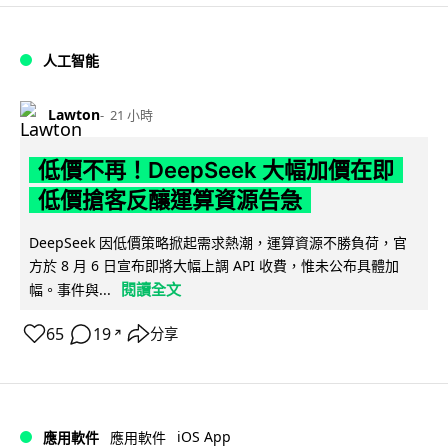
人工智能
Lawton
21 小時
低價不再！DeepSeek 大幅加價在即
低價搶客反釀運算資源告急
DeepSeek 因低價策略掀起需求熱潮，運算資源不勝負荷，官
方於 8 月 6 日宣布即將大幅上調 API 收費，惟未公布具體加
閱讀全文
幅。事件與...
65
19
分享
↗
iOS App
應用軟件
應用軟件