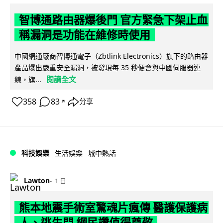
智博通路由器爆後門 官方緊急下架止血
稱漏洞是功能在維修時使用
中國網通廠商智博通電子（Zbtlink Electronics）旗下的路由器
產品爆出嚴重安全漏洞，被發現每 35 秒便會與中國伺服器連
閱讀全文
線，旗...
358
83
分享
↗
科技娛樂
生活娛樂
城中熱話
Lawton
1 日
熊本地震手術室驚魂片瘋傳 醫護保護病
人、逃生門 網民讚值得尊敬