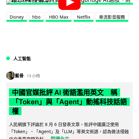
Disney
hbo
HBO Max
Netflix
串流影音服務
人工智能
藍骨
13 小時
中國官媒批評 AI 術語濫用英文 稱
「Token」與「Agent」動搖科技話語
權
人民網旗下評論於 8 月 6 日發表文章，批評中國廣泛使用
「Token」、「Agent」及「LLM」等英文術語，認為做法侵蝕
閱讀全文
中文表意空間及科...