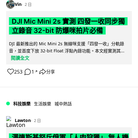
Vin
2 日
DJI Mic Mini 2s 實測 四發一收同步獨
立錄音 32-bit 防爆咪拍片必備
DJI 最新推出的 Mic Mini 2s 無線咪支援「四發一收」分軌錄
音，並首度下放 32-bit Float 浮點內錄功能。本文經實測其...
閱讀全文
253
1
分享
↗
科技娛樂
生活娛樂
城中熱話
Lawton
2 日
澤連斯基怒斥俄軍「人肉狩獵」 無人機