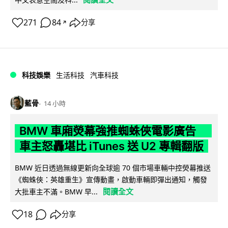
271
84
分享
↗
科技娛樂
生活科技
汽車科技
藍骨
14 小時
BMW 車廂熒幕強推蜘蛛俠電影廣告
車主怒轟堪比 iTunes 送 U2 專輯翻版
BMW 近日透過無線更新向全球逾 70 個市場車輛中控熒幕推送
《蜘蛛俠：英雄重生》宣傳動畫，啟動車輛即彈出通知，觸發
閱讀全文
大批車主不滿。BMW 早...
18
分享