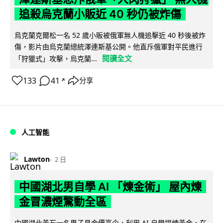
追殺烏克蘭小販近 40 秒仍被炸傷
烏克蘭克爾松一名 52 歲小販被俄軍無人機追擊近 40 秒後被炸
傷，影片由烏克蘭總統澤連斯基公開。他直斥俄軍對平民進行
閱讀全文
「狩獵式」攻擊，烏克蘭...
133
41
分享
↗
人工智能
Lawton
2 日
中國湖北男自學 AI 「煉金術」 屋內煉
金冒濃煙驚動全區
中國湖北黃石一名男子見金價高企，利用 AI 自學提煉黃金，在