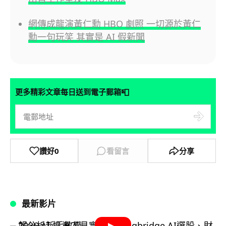
網傳成龍演黃仁勳 HBO 劇照 一切源於黃仁
勳一句玩笑 其實是 AI 假新聞
📮
更多精彩文章每日送到電子郵箱
讚好
0
看留言
分享
最新影片