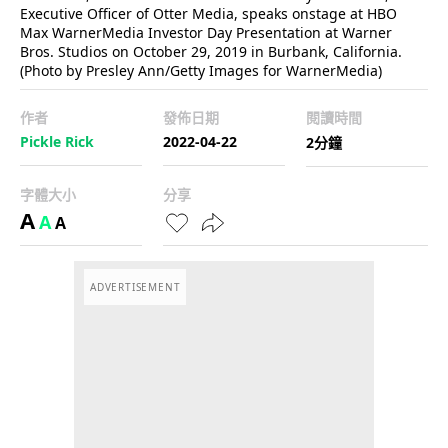
Executive Officer of Otter Media, speaks onstage at HBO
Max WarnerMedia Investor Day Presentation at Warner
Bros. Studios on October 29, 2019 in Burbank, California.
(Photo by Presley Ann/Getty Images for WarnerMedia)
作者
發佈日期
閱讀時間
Pickle Rick
2022-04-22
2分鐘
字體大小
分享
A
A
A
ADVERTISEMENT