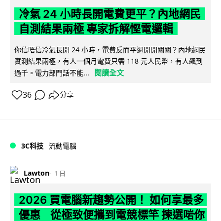
冷氣 24 小時長開電費更平？內地網民
自測結果兩極 專家拆解慳電邏輯
你信唔信冷氣長開 24 小時，電費反而平過開開關關？內地網民
實測結果兩極，有人一個月電費只需 118 元人民幣，有人飆到
閱讀全文
過千。電力部門話不能...
36
分享
3C科技
流動電腦
Lawton
1 日
2026 買電腦新趨勢公開！ 如何享最多
優惠 從極致便攜到電競標竿 揀選啱你