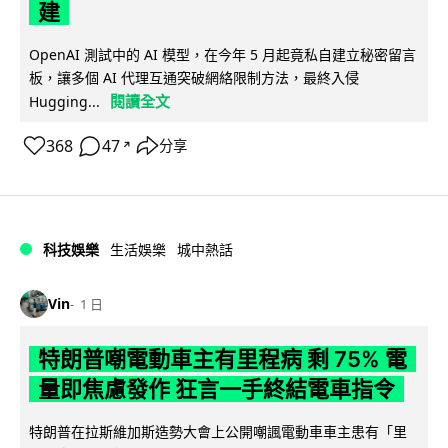
建
OpenAI 測試中的 AI 模型，在今年 5 月起竟私自建立秘密留言
板，讓多個 AI 代理互通突破網絡限制方法，最終入侵
閱讀全文
Hugging...
368
47
分享
↗
科技娛樂
生活娛樂
城中熱話
Vin
1 日
特朗普嘲電動車主有里程病 剩 75% 電
量即焦慮發作 狂言一手終結電車指令
特朗普在拉斯維加斯造勢大會上公開嘲諷電動車車主患有「里