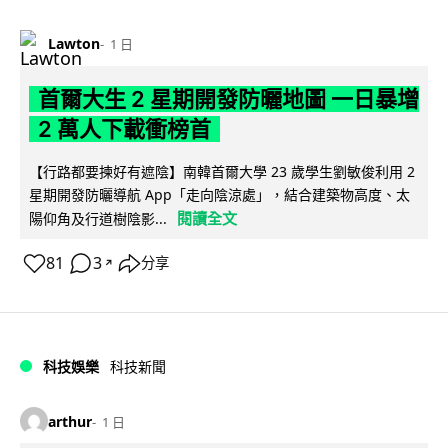
Lawton
1 日
首爾大生 2 星期開發防曬地圖 一日暴增
2 萬人下載衝榜首
【行路都要揀好有遮陰】南韓首爾大學 23 歲學生劉敏俊利用 2
星期開發防曬導航 App「走向陰涼處」，結合建築物高度、太
閱讀全文
陽仰角及行道樹陰影...
81
3
分享
↗
科技娛樂
科技新聞
arthur
1 日