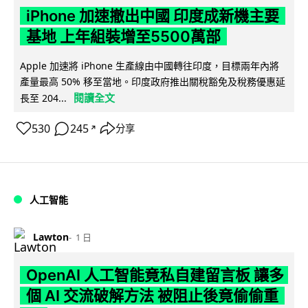
iPhone 加速撤出中國 印度成新機主要
基地 上年組裝增至5500萬部
Apple 加速將 iPhone 生產線由中國轉往印度，目標兩年內將
產量最高 50% 移至當地。印度政府推出關稅豁免及稅務優惠延
閱讀全文
長至 204...
530
245
分享
↗
人工智能
Lawton
1 日
OpenAI 人工智能竟私自建留言板 讓多
個 AI 交流破解方法 被阻止後竟偷偷重