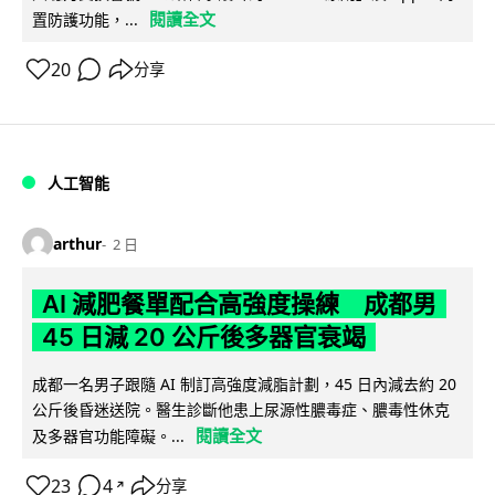
閱讀全文
置防護功能，...
20
分享
人工智能
arthur
2 日
AI 減肥餐單配合高強度操練 成都男
45 日減 20 公斤後多器官衰竭
成都一名男子跟隨 AI 制訂高強度減脂計劃，45 日內減去約 20
公斤後昏迷送院。醫生診斷他患上尿源性膿毒症、膿毒性休克
閱讀全文
及多器官功能障礙。...
23
4
分享
↗