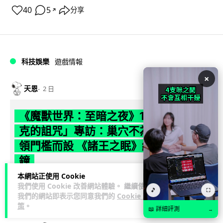
40
5
分享
↗
科技娛樂
遊戲情報
×
天恩
2 日
《魔獸世界：至暗之夜》12.1 「烏拉特
克的詛咒」專訪：巢穴不為提高世界首
領門檻而設 《諸王之眠》縮短約 10 分
鐘
本網站正使用 Cookie
《魔獸世界：至暗之夜》版本更新 12.1「烏拉特克的詛咒」將
我們使用 Cookie 改善網站體驗。 繼續使用
🎵
⛶
於 8 月 13 日正式上線，帶來全新區域「盤蛇島」、地城「毒牙
我們的網站即表示您同意我們的
Cookie 政
閱讀全文
祭壇」、新型態世...
策
。
📖 詳細評測
→