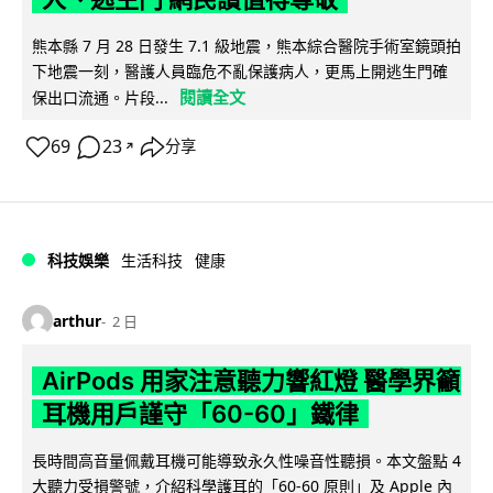
熊本縣 7 月 28 日發生 7.1 級地震，熊本綜合醫院手術室鏡頭拍
下地震一刻，醫護人員臨危不亂保護病人，更馬上開逃生門確
閱讀全文
保出口流通。片段...
69
23
分享
↗
科技娛樂
生活科技
健康
arthur
2 日
AirPods 用家注意聽力響紅燈 醫學界籲
耳機用戶謹守「60-60」鐵律
長時間高音量佩戴耳機可能導致永久性噪音性聽損。本文盤點 4
大聽力受損警號，介紹科學護耳的「60-60 原則」及 Apple 內