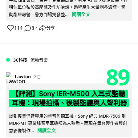
租住單位私設高壓爐及作坊冶煉，過程產生大量刺鼻濃煙，驚
閱讀全文
動鄰居報警。警方到場揭發整...
114
8
分享
↗
3C科技
流動音樂
89
Lawton
2 日
【評測】Sony IER-M500 入耳式監聽
耳機：現場拍攝、後製監聽與人聲利器
談到專業混音專用的聲音監聽耳機，Sony 經典 MDR-7506 到
MDR-M1 專業錄音室耳機都為人熟悉。而現在舞台製作者與創
閱讀全文
意影像製作...