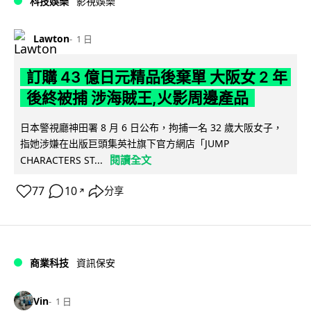
科技娛樂
影視娛樂
Lawton
1 日
訂購 43 億日元精品後棄單 大阪女 2 年
後終被捕 涉海賊王,火影周邊產品
日本警視廳神田署 8 月 6 日公布，拘捕一名 32 歲大阪女子，
指她涉嫌在出版巨頭集英社旗下官方網店「JUMP
閱讀全文
CHARACTERS ST...
77
10
分享
↗
商業科技
資訊保安
Vin
1 日