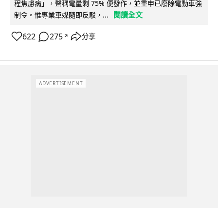
程焦慮病」，聲稱電量剩 75% 便發作，並重申已廢除電動車強
閱讀全文
制令。惟專業車媒隨即反駁，...
622
275
分享
↗
ADVERTISEMENT