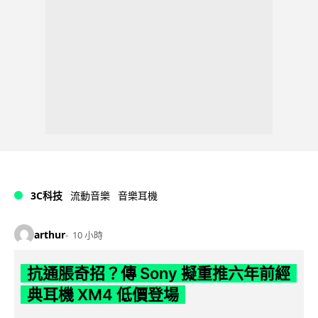
3C科技
流動音樂
音樂耳機
arthur
10 小時
抗通脹奇招？傳 Sony 擬重推六年前經
典耳機 XM4 低價登場