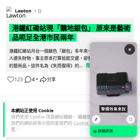
Lawton
1 日
港鐵紅磡站現「黐地銀包」 原來是藝術
品呃足全港市民兩年
×
港鐵紅磡站月台一個銀色「銀包」多年來一再令乘客誤以為有
人遺失財物，事主原本打算拾起交還，卻發現原來是黏在地上
閱讀全文
的藝術品。這件名為《失而復得》的...
123
4
分享
↗
本網站正使用 Cookie
人工智能
我們使用 Cookie 改善網站體驗。 繼續使用
🎵
⛶
我們的網站即表示您同意我們的
Cookie 政
Lawton
1 日
策
。
📖 詳細評測
→