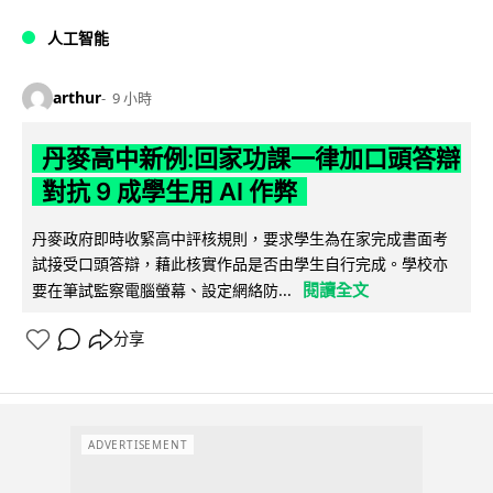
人工智能
arthur
9 小時
丹麥高中新例:回家功課一律加口頭答辯
對抗 9 成學生用 AI 作弊
丹麥政府即時收緊高中評核規則，要求學生為在家完成書面考
試接受口頭答辯，藉此核實作品是否由學生自行完成。學校亦
閱讀全文
要在筆試監察電腦螢幕、設定網絡防...
分享
ADVERTISEMENT