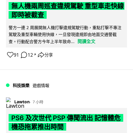
無人機兩周巡查違規駕駛 重型車走快線
即時被截查
警方一連 2 周展開無人機打擊違規駕駛行動，重點打擊不專注
駕駛及重型車輛使用快線，一旦發現違規即由地面交通警截
閱讀全文
查。行動配合警方今年上半年致命...
91
12
分享
↗
科技娛樂
遊戲情報
Lawton
7 小時
PS6 及次世代 PSP 傳聞流出 記憶體危
機恐拖累推出時間