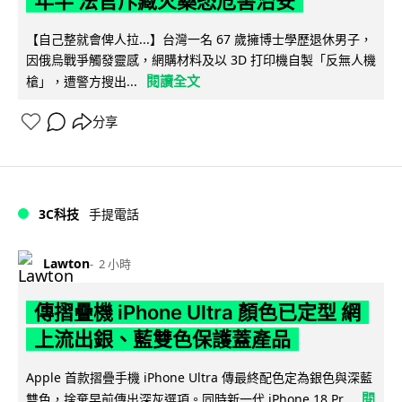
年半 法官斥藏火藥恐危害治安
【自己整就會俾人拉...】台灣一名 67 歲擁博士學歷退休男子，
因俄烏戰爭觸發靈感，網購材料及以 3D 打印機自製「反無人機
閱讀全文
槍」，遭警方搜出...
分享
3C科技
手提電話
Lawton
2 小時
傳摺疊機 iPhone Ultra 顏色已定型 網
上流出銀、藍雙色保護蓋產品
Apple 首款摺疊手機 iPhone Ultra 傳最終配色定為銀色與深藍
閱
雙色，捨棄早前傳出深灰選項。同時新一代 iPhone 18 Pr...