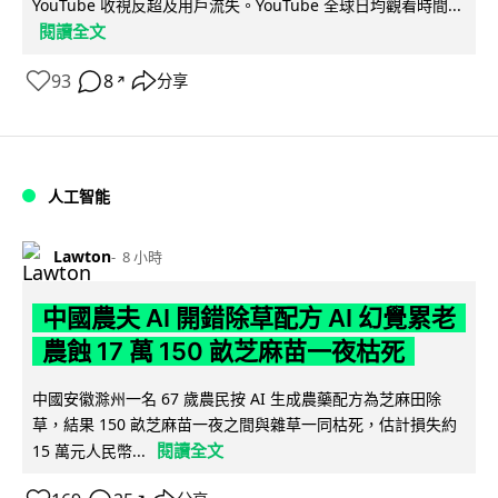
YouTube 收視反超及用戶流失。YouTube 全球日均觀看時間...
閱讀全文
93
8
分享
↗
人工智能
Lawton
8 小時
中國農夫 AI 開錯除草配方 AI 幻覺累老
農蝕 17 萬 150 畝芝麻苗一夜枯死
中國安徽滁州一名 67 歲農民按 AI 生成農藥配方為芝麻田除
草，結果 150 畝芝麻苗一夜之間與雜草一同枯死，估計損失約
閱讀全文
15 萬元人民幣...