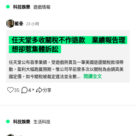
科技娛樂
遊戲情報
藍骨
23 小時
任天堂多收關稅不作退款 業績報告理
想卻惹集體訴訟
任天堂公布首季業績，受遊戲熱賣及一筆美國退還關稅款項帶
動，盈利大幅跑贏預期。惟公司早前曾多次以關稅為由調高美
閱讀全文
國定價，如今關稅被裁定違法並全數...
35
4
分享
↗
科技娛樂
生活科技