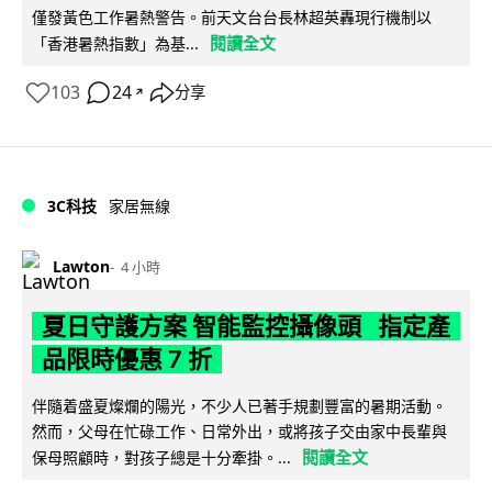
僅發黃色工作暑熱警告。前天文台台長林超英轟現行機制以
閱讀全文
「香港暑熱指數」為基...
103
24
分享
↗
3C科技
家居無線
Lawton
4 小時
夏日守護方案 智能監控攝像頭 指定產
品限時優惠 7 折
伴隨着盛夏燦爛的陽光，不少人已著手規劃豐富的暑期活動。
然而，父母在忙碌工作、日常外出，或將孩子交由家中長輩與
閱讀全文
保母照顧時，對孩子總是十分牽掛。...