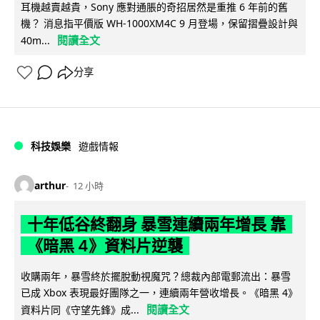
耳機越賣越貴，Sony 應對通脹的奇招居然是重推 6 年前的舊
機？ 消息指平價版 WH-1000XM4C 9 月登場，保留摺疊設計與
閱讀全文
40m...
分享
科技娛樂
遊戲情報
arthur
12 小時
十年低谷終翻身 暴雪連續兩年增長 靠
《暗黑 4》資料片逆襲
收購兩年，暴雪終於擺脫動視魔咒？總裁內部電郵流出：暴雪
已成 Xbox 表現最好團隊之一，連續兩年營收增長。《暗黑 4》
閱讀全文
資料片同《守望先鋒》成...