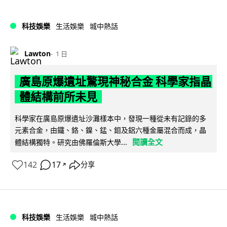
科技娛樂
生活娛樂
城中熱話
Lawton
1 日
廣島原爆遺址驚現神秘合金 科學家指晶
體結構前所未見
科學家在廣島原爆遺址沙灘樣本中，發現一種從未有記錄的多
元素合金，由鐵、鉻、鎳、錳、鉬及鋁六種金屬混合而成，晶
閱讀全文
體結構獨特。研究由佛羅倫斯大學...
142
17
分享
↗
科技娛樂
生活娛樂
城中熱話