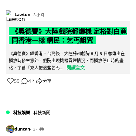
Lawton
3 小時
《奧德賽》大陸戲院都爆機 定格對白竟
同香港一樣 網民：乞丐詛咒
《奧德賽》繼香港、台灣後，大陸蘇州戲院 8 月 9 日亦傳出在
播放時發生意外，戲院出現機器冒煙情況，而播放停止時的畫
閱讀全文
格，字幕「來人把這些乞丐...
59
4
分享
↗
科技娛樂
科技新聞
duncan
3 小時