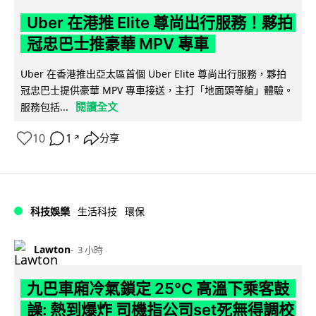
Uber 在港推 Elite 尊尚出行服務！夥拍
冠忠巴士推豪華 MPV 專車
Uber 在香港推出亞太區首個 Uber Elite 尊尚出行服務，夥拍
冠忠巴士提供豪華 MPV 專車接送，主打「地面頭等艙」體驗。
閱讀全文
服務包括...
10
1
分享
↗
科技娛樂
生活科技
環保
Lawton
3 小時
九巴車廂冷氣鎖定 25°C 高溫下乘客鼓
譟: 熱到爆炸 司機指公司set死無得調校