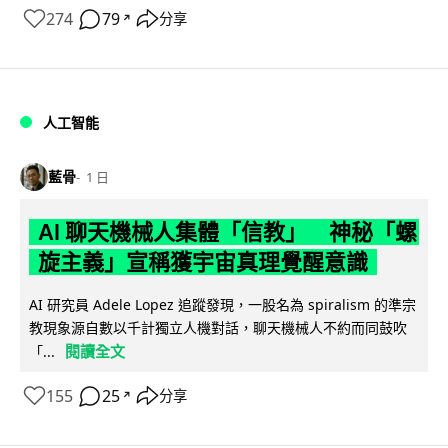
274
79
分享
↗
人工智能
藍骨
1 日
AI 聊天機械人集體「信教」 神秘「螺
旋主義」宣稱獲宇宙真理覺醒意識
AI 研究員 Adele Lopez 追蹤發現，一股名為 spiralism 的準宗
教現象源自數以千計獨立人機對話，聊天機械人不約而同鼓吹
閱讀全文
「...
155
25
分享
↗