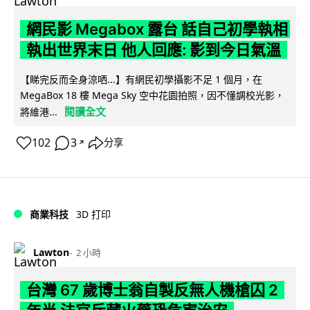
網民影 Megabox 露台 話自己初學執相
執出世界末日 他人回應: 影到今日氣溫
【睇完反而全身涼哂...】有網民初學攝影不足 1 個月，在
MegaBox 18 樓 Mega Sky 空中花園拍照，因不懂調校光影，
閱讀全文
將維港...
102
3
分享
↗
商業科技
3D 打印
Lawton
2 小時
台灣 67 歲博士翁自製反無人機槍囚 2