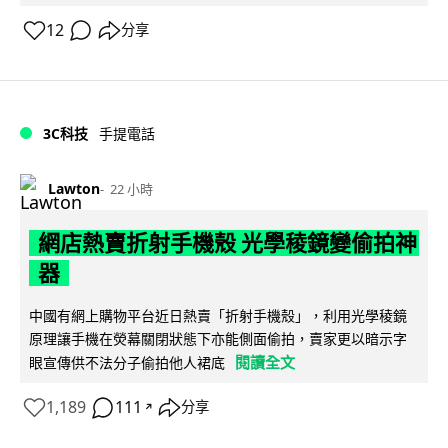
12
分享
3C科技
手提電話
Lawton
22 小時
網店熱賣折射手機殼 光學稜鏡變偷拍神
器
中國有網上購物平台近日熱賣「折射手機殼」，利用光學稜鏡
原理讓手機在熒幕關閉狀態下亦能側面偷拍，賣家更以暗示字
閱讀全文
眼宣傳供不法分子偷拍他人裙底
1,189
111
分享
↗