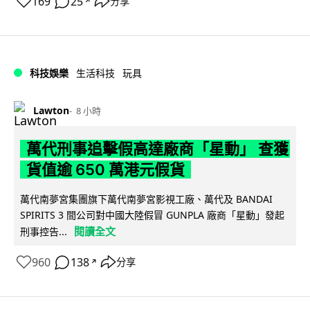
169
25
分享
↗
科技娛樂
生活科技
玩具
Lawton
8 小時
萬代刑事追擊假高達廠商「星動」 查獲
貨值逾 650 萬港元假貨
萬代南夢宮集團旗下萬代南夢宮影視工廠、萬代及 BANDAI
SPIRITS 3 間公司對中國大陸假冒 GUNPLA 廠商「星動」發起
閱讀全文
刑事控告...
960
138
分享
↗