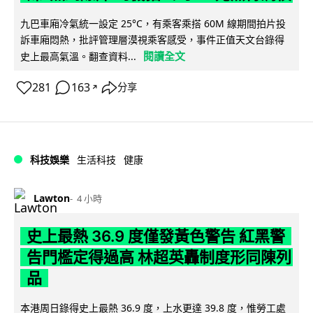
九巴車廂冷氣統一設定 25°C，有乘客乘搭 60M 線期間拍片投
訴車廂悶熱，批評管理層漠視乘客感受，事件正值天文台錄得
閱讀全文
史上最高氣溫。翻查資料...
281
163
分享
↗
科技娛樂
生活科技
健康
Lawton
4 小時
史上最熱 36.9 度僅發黃色警告 紅黑警
告門檻定得過高 林超英轟制度形同陳列
品
本港周日錄得史上最熱 36.9 度，上水更達 39.8 度，惟勞工處