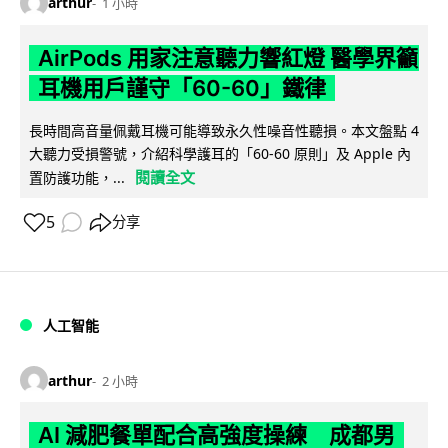
arthur
1 小時
AirPods 用家注意聽力響紅燈 醫學界籲
耳機用戶謹守「60-60」鐵律
長時間高音量佩戴耳機可能導致永久性噪音性聽損。本文盤點 4
大聽力受損警號，介紹科學護耳的「60-60 原則」及 Apple 內
閱讀全文
置防護功能，...
5
分享
人工智能
arthur
2 小時
AI 減肥餐單配合高強度操練 成都男