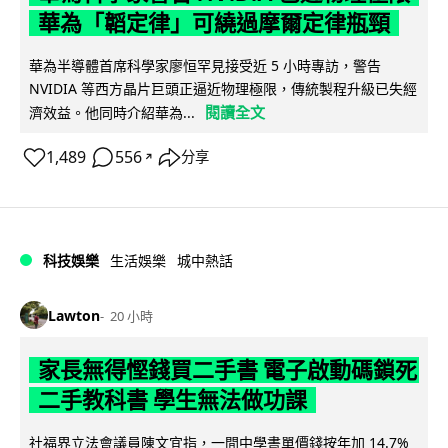
華為「韜定律」可繞過摩爾定律瓶頸
華為半導體首席科學家廖恒罕見接受近 5 小時專訪，警告
NVIDIA 等西方晶片巨頭正逼近物理極限，傳統製程升級已失經
閱讀全文
濟效益。他同時介紹華為...
1,489
556
分享
↗
科技娛樂
生活娛樂
城中熱話
Lawton
20 小時
家長無得慳錢買二手書 電子啟動碼鎖死
二手教科書 學生無法做功課
社福界立法會議員陳文宜指，一間中學書單價錢按年加 14.7%