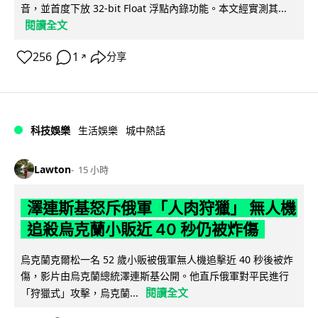
音，並首度下放 32-bit Float 浮點內錄功能。本文經實測其...
閱讀全文
256
1
分享
↗
科技娛樂
生活娛樂
城中熱話
Lawton
15 小時
澤連斯基怒斥俄軍「人肉狩獵」 無人機
追殺烏克蘭小販近 40 秒仍被炸傷
烏克蘭克爾松一名 52 歲小販被俄軍無人機追擊近 40 秒後被炸
傷，影片由烏克蘭總統澤連斯基公開。他直斥俄軍對平民進行
閱讀全文
「狩獵式」攻擊，烏克蘭...