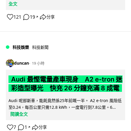
全文
121
19
分享
↗
科技娛樂
科技新聞
duncan
19 小時
Audi 最慳電量產車現身 A2 e-tron 迷
彩造型曝光 快充 26 分鐘充滿 8 成電
Audi 呢部新車，能耗竟然係25年前嘅一半。 A2 e-tron 風阻低
至0.24，每百公里只需12.8 kWh，一度電行到7.8公里。6...
閱讀全文
7
1
分享
↗