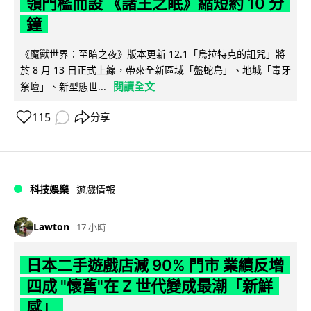
領門檻而設 《諸王之眠》縮短約 10 分
鐘
《魔獸世界：至暗之夜》版本更新 12.1「烏拉特克的詛咒」將
於 8 月 13 日正式上線，帶來全新區域「盤蛇島」、地城「毒牙
閱讀全文
祭壇」、新型態世...
115
分享
科技娛樂
遊戲情報
Lawton
17 小時
日本二手遊戲店減 90% 門市 業績反增
四成 "懷舊"在 Z 世代變成最潮「新鮮
感」