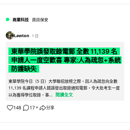
商業科技
資訊保安
Lawton
1 日
東華學院誤發取錄電郵 全數 11,139 名
申請人一度空歡喜 專家:人為疏忽+系統
防護缺失
東華學院今日（5 日）大學聯招放榜之際，因人為疏忽向全數
11,139 名課程申請人錯誤發出取錄通知電郵，令大批考生一度
閱讀全文
以為獲得學位取錄，事...
148
17
分享
↗