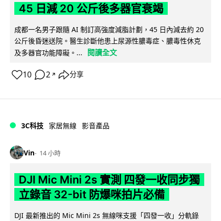
45 日減 20 公斤後多器官衰竭
成都一名男子跟隨 AI 制訂高強度減脂計劃，45 日內減去約 20
公斤後昏迷送院。醫生診斷他患上尿源性膿毒症、膿毒性休克
閱讀全文
及多器官功能障礙。...
10
2
分享
↗
3C科技
家居無線
影音產品
Vin
14 小時
DJI Mic Mini 2s 實測 四發一收同步獨
立錄音 32-bit 防爆咪拍片必備
DJI 最新推出的 Mic Mini 2s 無線咪支援「四發一收」分軌錄