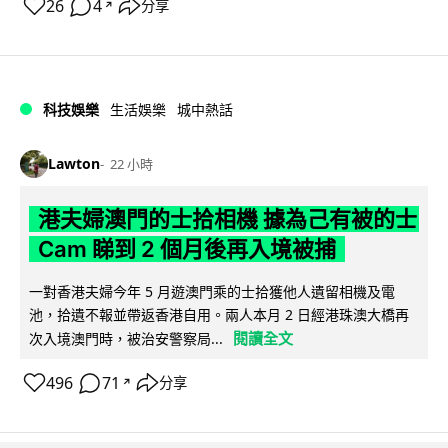
26
4
分享
↗
科技娛樂
生活娛樂
城中熱話
Lawton
22 小時
港夫婦澳門的士拾相機 據為己有被的士
Cam 睇到 2 個月後再入境被捕
一對香港夫婦今年 5 月遊澳門乘的士拾獲他人遺留相機及電
池，拾遺不報並帶返香港自用。兩人本月 2 日經港珠澳大橋再
閱讀全文
次入境澳門時，被治安警察局...
496
71
分享
↗