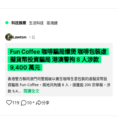
科技娛樂
生活科技
區塊鏈
Lawton
1 日
Fun Coffee 咖啡騙局爆煲 咖啡包裝虛
擬貨幣投資騙局 港澳警拘 8 人涉款
9,400 萬元
香港警方聯同澳門司警搗破以養生咖啡生意包裝的虛擬貨幣投
資騙局 Fun Coffee，兩地共拘捕 8 人，接獲逾 200 宗舉報，涉
閱讀全文
款 9,4...
119
10
分享
↗