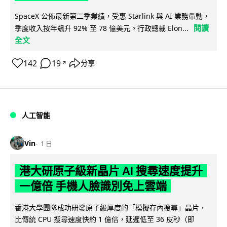
SpaceX 公佈最新第二季業績，受惠 Starlink 與 AI 業務帶動，
閱讀
季度收入按年飆升 92% 至 78 億美元。行政總裁 Elon...
全文
142
19
分享
↗
人工智能
Vin
1 日
港大研原子級新晶片 AI 搜尋速度提升
一億倍 手機人臉識別免上雲端
香港大學團隊成功研發原子級厚度的「模擬存內搜尋」晶片，
比傳統 CPU 搜尋速度快約 1 億倍，延遲低至 36 皮秒（即