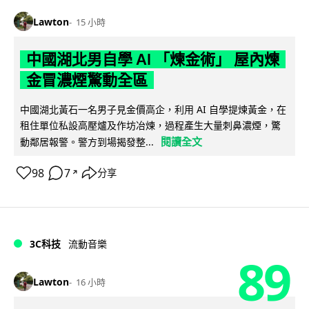
Lawton
15 小時
中國湖北男自學 AI 「煉金術」 屋內煉
金冒濃煙驚動全區
中國湖北黃石一名男子見金價高企，利用 AI 自學提煉黃金，在
租住單位私設高壓爐及作坊冶煉，過程產生大量刺鼻濃煙，驚
閱讀全文
動鄰居報警。警方到場揭發整...
98
7
分享
↗
3C科技
流動音樂
89
Lawton
16 小時