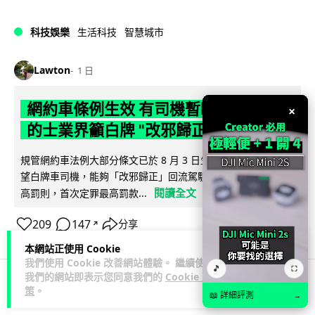
科技娛樂
生活科技
智慧城市
Lawton
1 日
網約車條例生效 有司機暫時停工避風頭
×
的士業界籲白牌 "改邪歸正"
規管網約車法例大部分條文已於 8 月 3 日生效，的士業界就期
望白牌車司機，能夠「改邪歸正」回流駕駛的士。新例大幅提
閱讀全文
高罰則，首次定罪最高罰款...
209
147
分享
↗
本網站正使用 Cookie
我們使用 Cookie 改善網站體驗。 繼續使用
🎵
⛶
我們的網站即表示您同意我們的
Cookie 政
策
。
人工智能
📖 詳細評測
→