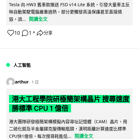
Tesla 向 HW3 舊車款推送 FSD v14 Lite 系統，引發大量車主反
映自動駕駛電腦嚴重過熱，部分更觸發高溫保護甚至直接燒
閱讀全文
毀，須...
10
1
分享
↗
人工智能
arthur
1 日
港大工程學院研極簡架構晶片 搜尋速度
勝標準 CPU 1 億倍
港大團隊研發極簡架構模擬內容尋址記憶體（CAM）晶片，用
二硫化鉬及半金屬銻克服傳輸瓶頸，漢明距離計算速度比標準
閱讀全文
CPU快1億倍，每次搜尋耗能低...