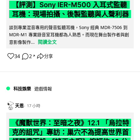
【評測】Sony IER-M500 入耳式監聽
耳機：現場拍攝、後製監聽與人聲利器
談到專業混音專用的聲音監聽耳機，Sony 經典 MDR-7506 到
MDR-M1 專業錄音室耳機都為人熟悉。而現在舞台製作者與創
閱讀全文
意影像製作...
34
2
分享
↗
科技娛樂
遊戲情報
天恩
17 小時
《魔獸世界：至暗之夜》12.1 「烏拉特
克的詛咒」專訪：巢穴不為提高世界首