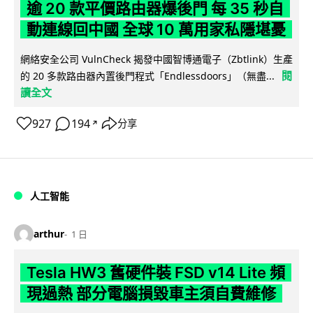
逾 20 款平價路由器爆後門 每 35 秒自
動連線回中國 全球 10 萬用家私隱堪憂
網絡安全公司 VulnCheck 揭發中國智博通電子（Zbtlink）生產
閱
的 20 多款路由器內置後門程式「Endlessdoors」（無盡...
讀全文
927
194
分享
↗
人工智能
arthur
1 日
Tesla HW3 舊硬件裝 FSD v14 Lite 頻
現過熱 部分電腦損毀車主須自費維修