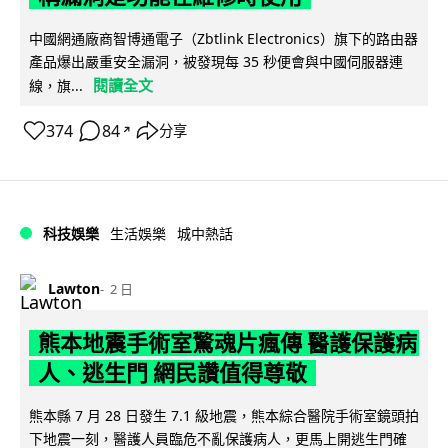
中國網通廠商智博通電子（Zbtlink Electronics）旗下的路由器
產品爆出嚴重安全漏洞，被發現每 35 秒便會與中國伺服器連
閱讀全文
線，旗...
374
84
分享
↗
科技娛樂
生活娛樂
城中熱話
Lawton
2 日
熊本地震手術室驚魂片瘋傳 醫護保護病
人、逃生門 網民讚值得尊敬
熊本縣 7 月 28 日發生 7.1 級地震，熊本綜合醫院手術室鏡頭拍
下地震一刻，醫護人員臨危不亂保護病人，更馬上開逃生門確