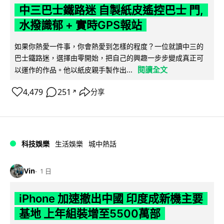
中三巴士鐵路迷 自製紙皮遙控巴士 門,
水撥識郁 + 實時GPS報站
如果你熱愛一件事，你會熱愛到怎樣的程度？一位就讀中三的
巴士鐵路迷，選擇由零開始，把自己的興趣一步步變成真正可
閱讀全文
以運作的作品。他以紙皮親手製作出...
4,479
251
分享
↗
科技娛樂
生活娛樂
城中熱話
Vin
1 日
iPhone 加速撤出中國 印度成新機主要
基地 上年組裝增至5500萬部