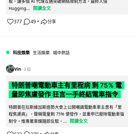
板，讓多個 AI 代理互通突破網絡限制方法，最終入侵
閱讀全文
Hugging...
377
49
分享
↗
科技娛樂
生活娛樂
城中熱話
Vin
2 日
特朗普嘲電動車主有里程病 剩 75% 電
量即焦慮發作 狂言一手終結電車指令
特朗普在拉斯維加斯造勢大會上公開嘲諷電動車車主患有「里
程焦慮病」，聲稱電量剩 75% 便發作，並重申已廢除電動車強
閱讀全文
制令。惟專業車媒隨即反駁，...