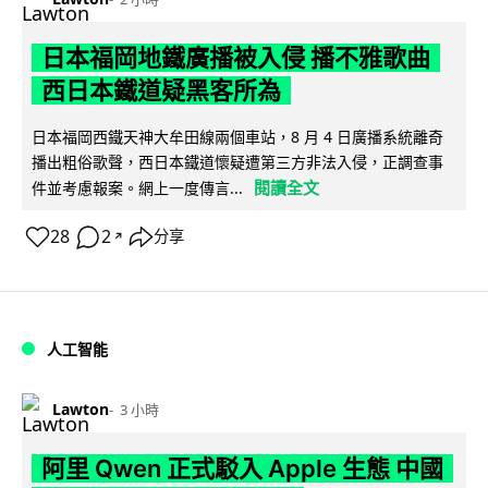
日本福岡地鐵廣播被入侵 播不雅歌曲
西日本鐵道疑黑客所為
日本福岡西鐵天神大牟田線兩個車站，8 月 4 日廣播系統離奇
播出粗俗歌聲，西日本鐵道懷疑遭第三方非法入侵，正調查事
閱讀全文
件並考慮報案。網上一度傳言...
28
2
分享
↗
人工智能
Lawton
3 小時
阿里 Qwen 正式駁入 Apple 生態 中國