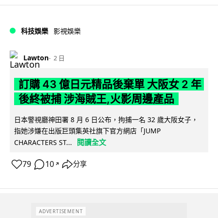
科技娛樂
影視娛樂
Lawton
2 日
訂購 43 億日元精品後棄單 大阪女 2 年
後終被捕 涉海賊王,火影周邊產品
日本警視廳神田署 8 月 6 日公布，拘捕一名 32 歲大阪女子，
指她涉嫌在出版巨頭集英社旗下官方網店「JUMP
閱讀全文
CHARACTERS ST...
79
10
分享
↗
ADVERTISEMENT