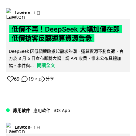
Lawton
1 日
低價不再！DeepSeek 大幅加價在即
低價搶客反釀運算資源告急
DeepSeek 因低價策略掀起需求熱潮，運算資源不勝負荷，官
方於 8 月 6 日宣布即將大幅上調 API 收費，惟未公布具體加
閱讀全文
幅。事件與...
69
19
分享
↗
iOS App
應用軟件
應用軟件
Lawton
1 日