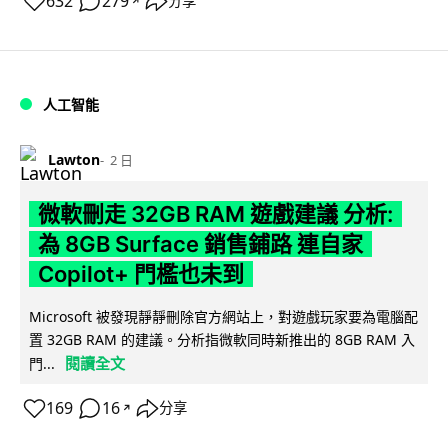
632
279
分享
↗
人工智能
Lawton
2 日
微軟刪走 32GB RAM 遊戲建議 分析:
為 8GB Surface 銷售鋪路 連自家
Copilot+ 門檻也未到
Microsoft 被發現靜靜刪除官方網站上，對遊戲玩家要為電腦配
置 32GB RAM 的建議。分析指微軟同時新推出的 8GB RAM 入
閱讀全文
門...
169
16
分享
↗