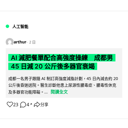
人工智能
arthur
2 日
AI 減肥餐單配合高強度操練 成都男
45 日減 20 公斤後多器官衰竭
成都一名男子跟隨 AI 制訂高強度減脂計劃，45 日內減去約 20
公斤後昏迷送院。醫生診斷他患上尿源性膿毒症、膿毒性休克
閱讀全文
及多器官功能障礙。...
23
4
分享
↗