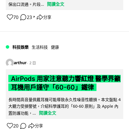
閱讀全文
保出口流通。片段...
70
23
分享
↗
科技娛樂
生活科技
健康
arthur
2 日
AirPods 用家注意聽力響紅燈 醫學界籲
耳機用戶謹守「60-60」鐵律
長時間高音量佩戴耳機可能導致永久性噪音性聽損。本文盤點 4
大聽力受損警號，介紹科學護耳的「60-60 原則」及 Apple 內
閱讀全文
置防護功能，...
20
分享