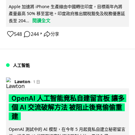
Apple 加速將 iPhone 生產線由中國轉往印度，目標兩年內將
產量最高 50% 移至當地。印度政府推出關稅豁免及稅務優惠延
閱讀全文
長至 204...
548
244
分享
↗
人工智能
Lawton
1 日
OpenAI 人工智能竟私自建留言板 讓多
個 AI 交流破解方法 被阻止後竟偷偷重
建
OpenAI 測試中的 AI 模型，在今年 5 月起竟私自建立秘密留言