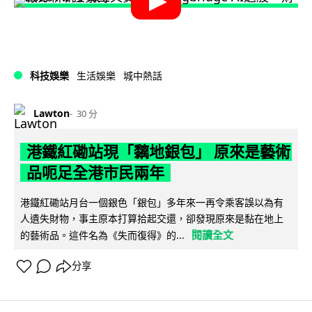
科技娛樂
生活娛樂
城中熱話
Lawton
30 分
港鐵紅磡站現「黐地銀包」 原來是藝術
品呃足全港市民兩年
港鐵紅磡站月台一個銀色「銀包」多年來一再令乘客誤以為有
人遺失財物，事主原本打算拾起交還，卻發現原來是黏在地上
閱讀全文
的藝術品。這件名為《失而復得》的...
分享