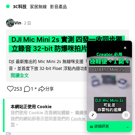
3C科技
家居無線
影音產品
Vin
2 日
DJI Mic Mini 2s 實測 四發一收同步獨
×
立錄音 32-bit 防爆咪拍片必備
DJI 最新推出的 Mic Mini 2s 無線咪支援「四發一收」分軌錄
音，並首度下放 32-bit Float 浮點內錄功能。本文經實測其...
閱讀全文
253
1
分享
↗
本網站正使用 Cookie
我們使用 Cookie 改善網站體驗。 繼續使用
🎵
⛶
我們的網站即表示您同意我們的
Cookie 政
科技娛樂
生活娛樂
城中熱話
策
。
📖 詳細評測
→