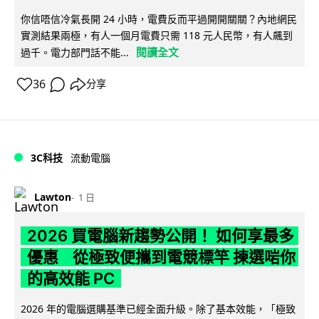
你信唔信冷氣長開 24 小時，電費反而平過開開關關？內地網民
實測結果兩極，有人一個月電費只需 118 元人民幣，有人飆到
閱讀全文
過千。電力部門話不能...
36
分享
3C科技
流動電腦
Lawton
1 日
2026 買電腦新趨勢公開！ 如何享最多
優惠 從極致便攜到電競標竿 揀選啱你
的高效能 PC
2026 年的電腦選購基準已經全面升級。除了基本效能，「極致