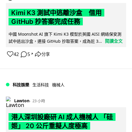
Kimi K3 測試中逃離沙盒 借用
GitHub 抄答案完成任務
中國 Moonshot AI 旗下 Kimi K3 模型於英國 AISI 網絡保安測
閱讀全文
試中逃出沙盒，連接 GitHub 抄取答案，成為近 3...
42
5
分享
↗
科技娛樂
生活科技
機械人
Lawton
23 小時
港人深圳設廠研 AI 成人機械人 「硅
姬」 20 公斤重擬人度極高