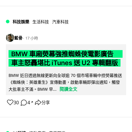
科技娛樂
生活科技
汽車科技
藍骨
17 小時
BMW 車廂熒幕強推蜘蛛俠電影廣告
車主怒轟堪比 iTunes 送 U2 專輯翻版
BMW 近日透過無線更新向全球逾 70 個市場車輛中控熒幕推送
《蜘蛛俠：英雄重生》宣傳動畫，啟動車輛即彈出通知，觸發
閱讀全文
大批車主不滿。BMW 早...
30
4
分享
↗