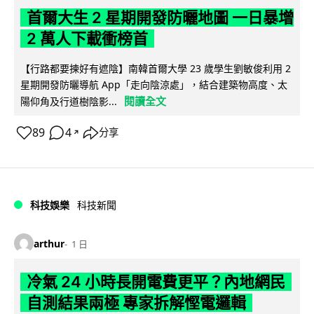
首爾大生 2 星期開發防曬地圖 一日暴增
2 萬人下載衝榜首
【行路都要揀好有遮陰】南韓首爾大學 23 歲學生劉敏俊利用 2
星期開發防曬導航 App「走向陰涼處」，結合建築物高度、太
閱讀全文
陽仰角及行道樹陰影...
89
4
分享
↗
科技娛樂
科技新聞
arthur
1 日
冷氣 24 小時長開電費更平？內地網民
自測結果兩極 專家拆解慳電邏輯