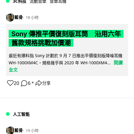
3C科技
流動音樂
音樂耳機
藍骨
18 小時
Sony 傳推平價復刻版耳筒 沿用六年
舊款規格挑戰加價潮
最近有爆料指 Sony 計劃於 9 月 7 日推出平價復刻版降噪耳機
閱讀
WH-1000XM4C，規格幾乎與 2020 年 WH-1000XM4...
全文
20
6
分享
↗
人工智能
藍骨
19 小時