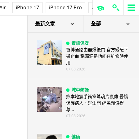
影視娛樂
Air
iPhone 17
iPhone 17 Pro
AirPods Pro 3
Ap
訂購 43 億日元精品後棄單 大阪
女 2 年後終被捕 涉海賊王...
07.08.2026
最新文章
全部
資訊保安
智博通路由器爆後門 官方緊急下
架止血 稱漏洞是功能在維修時使
用
07.08.2026
城中熱話
熊本地震手術室驚魂片瘋傳 醫護
保護病人、逃生門 網民讚值得
尊...
07.08.2026
健康