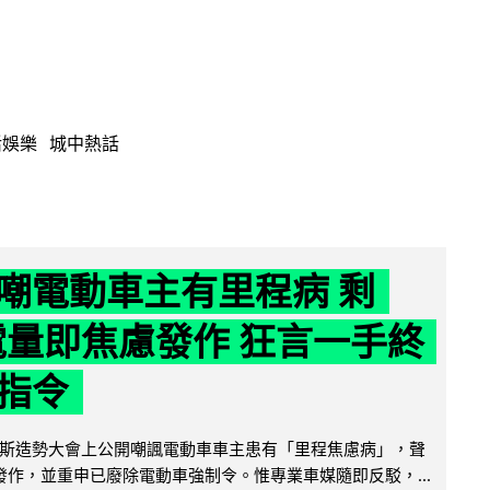
活娛樂
城中熱話
嘲電動車主有里程病 剩
 電量即焦慮發作 狂言一手終
指令
斯造勢大會上公開嘲諷電動車車主患有「里程焦慮病」，聲
便發作，並重申已廢除電動車強制令。惟專業車媒隨即反駁，...