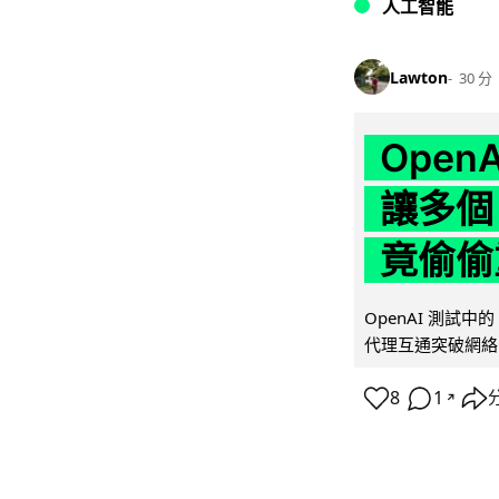
人工智能
Lawton
30 分
Ope
讓多個
竟偷偷
OpenAI 測試中
代理互通突破網絡限制
8
1
↗