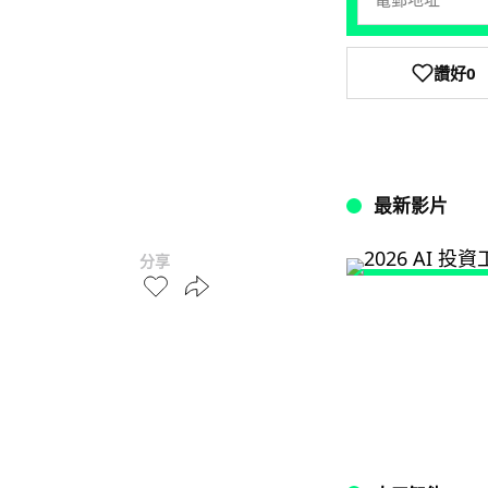
讚好
0
最新影片
分享