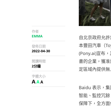
作者
EMMA
自北京政府允許
本豐田汽車（T
發佈日期
2022-04-30
(Pony.ai
書的企業，獲准
閱讀時間
2分鐘
定區域內提供無人
字體大小
A
A
A
Baidu 表
智能、監控冗餘
保障下，全方面