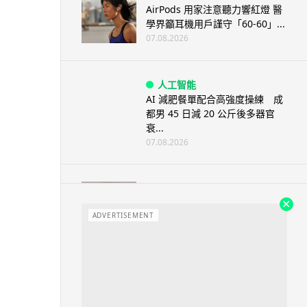
AirPods 用家注意聽力響紅燈 醫
學界籲耳機用戶謹守「60-60」...
07.08.2026
人工智能
AI 減肥餐單配合高強度操練 成
都男 45 日減 20 公斤後多器官
衰...
07.08.2026
影音產品
DJI Mic Mini 2s 實測 四發一收
同步獨立錄音 32-bi...
ADVERTISEMENT
06.08.2026
城中熱話
澤連斯基怒斥俄軍「人肉狩獵」
無人機追殺烏克蘭小販近 40 秒