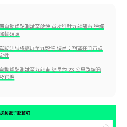
展自動駕駛測試至啟德 首次進駐九龍鬧市 途經
郵輪碼頭
駕駛測試將擴展至九龍灣 議員：期望在鬧市驗
定性
自動駕駛測試至九龍東 總長約 23 公里路線涵
及官塘
📮
送到電子郵箱