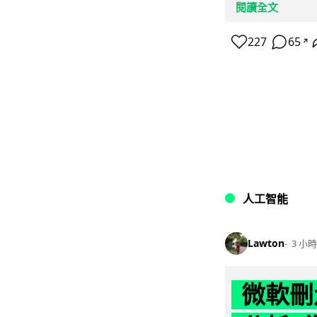
閱讀全文
227
65
↗
人工智能
Lawton
3 小時
微軟刪走