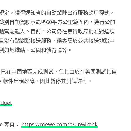
規定，獲得通知書的自動駕駛出行服務應用程式，
識別自動駕駛示範區60平方公里範圍內，進行公開
動駕駛載人。目前，公司仍在等待政府批准對這項
且沒有點對點接送服務，乘客需於公共接送地點中
例如地鐵站、公園和體育場等。
ai」已在中國地區完成測試，但其由於在美國測試其自
AV 軟件出現故障，因此暫停其測試許可。
adget
e
專頁：
https://mewe.com/p/unwirehk