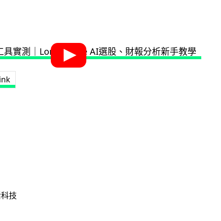
ink
活科技