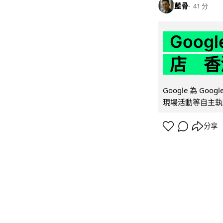
藍骨
41 分
Goo
店 香
Google 為 Go
現場活動等自主執
分享