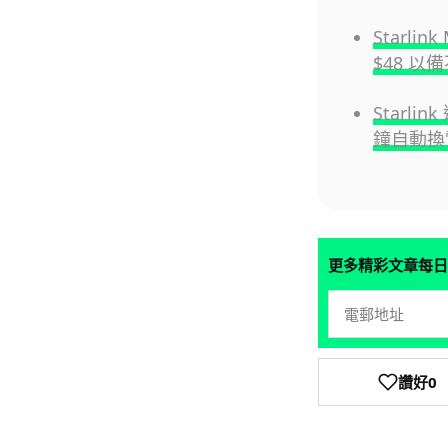
Starl
$48 以
Starli
鐘自動換
更多精彩文章每日
讚好
0