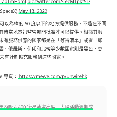
/slZbTmHdml
pic.twitter.com/CecM1pkf5D
@SpaceX)
May 13, 2022
ink 可以為緯度 60 度以下的地方提供服務，不過在不同
有待當地電訊監管部門批准才可以提供。根據其服
未有服務供應的國家都是在「等待清單」或者「即
國、俄羅斯、伊朗和北韓等少數國家則是黑色，意
nk 暫未有計劃擴充服務到這些國家。
ewe 專頁：
https://mewe.com/p/unwirehk
ink 年內降 4,400 衛星軌道高度 太陽活動週期成