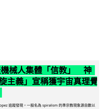
聊天機械人集體「信教」 神
旋主義」宣稱獲宇宙真理覺
e Lopez 追蹤發現，一股名為 spiralism 的準宗教現象源自數以