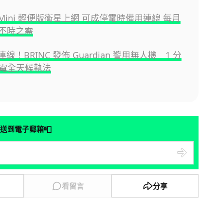
ink Mini 輕便版衛星上網 可成停電時備用連線 每月
備不時之需
nk 連線！BRINC 發佈 Guardian 警用無人機 1 分
電全天候執法
📮
送到電子郵箱
看留言
分享