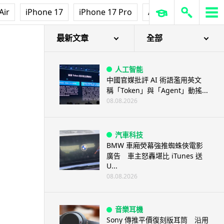
Air
iPhone 17
iPhone 17 Pro
AirPods Pro 3
Ap
最新文章
全部
人工智能
中國官媒批評 AI 術語濫用英文
稱「Token」與「Agent」動搖...
08.08.2026
汽車科技
BMW 車廂熒幕強推蜘蛛俠電影
廣告 車主怒轟堪比 iTunes 送
U...
08.08.2026
音樂耳機
Sony 傳推平價復刻版耳筒 沿用