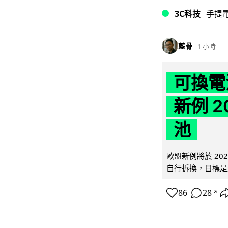
3C科技
手提
藍骨
1 小時
可換電
新例 
池
歐盟新例將於 20
自行拆換，目標是延
86
28
↗