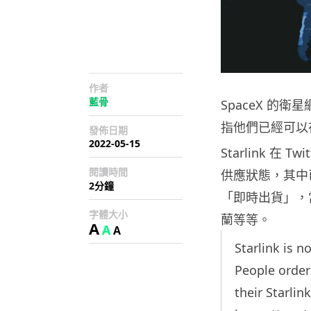
作者
藍骨
SpaceX 的衛
指他們已經可以
發佈日期
2022-05-15
Starlink 
閱讀時間
供應狀態，其中
2分鐘
「即時出貨」，
字體大小
蘭等等。
A
A
A
Starlink is n
People order
their Starli