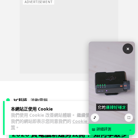
ADVERTISEMENT
×
3C科技
流動電腦
本網站正使用 Cookie
我們使用 Cookie 改善網站體驗。 繼續使用
Lawton
19 小時
🎵
⛶
我們的網站即表示您同意我們的
Cookie 政
策
。
📖 詳細評測
→
2026 買電腦新趨勢公開！ 如何享最多