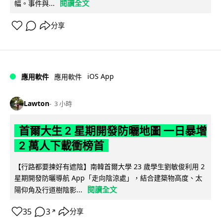
閱讀全文
幅。事件與...
分享
iOS App
應用軟件
應用軟件
Lawton
3 小時
首爾大生 2 星期開發防曬地圖 一日暴增
2 萬人下載衝榜首
【行路都要揀好有遮陰】南韓首爾大學 23 歲學生劉敏俊利用 2
星期開發防曬導航 App「走向陰涼處」，結合建築物高度、太
閱讀全文
陽仰角及行道樹陰影...
35
3
分享
↗