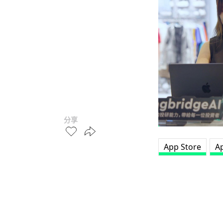
分享
App Store
A