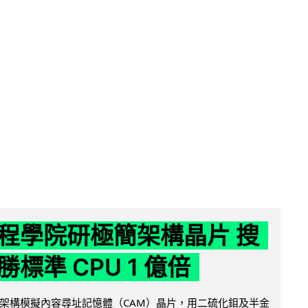
程學院研極簡架構晶片 搜
標準 CPU 1 億倍
架構模擬內容尋址記憶體（CAM）晶片，用二硫化鉬及半金