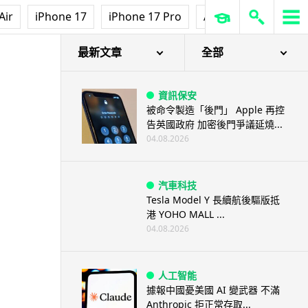
Air
iPhone 17
iPhone 17 Pro
AirPods Pro 3
Ap
最新文章
全部
資訊保安
被命令製造「後門」 Apple 再控
告英國政府 加密後門爭議延燒...
04.08.2026
汽車科技
Tesla Model Y 長續航後驅版抵
港 YOHO MALL ...
04.08.2026
人工智能
據報中國憂美國 AI 變武器 不滿
Anthropic 拒正常存取...