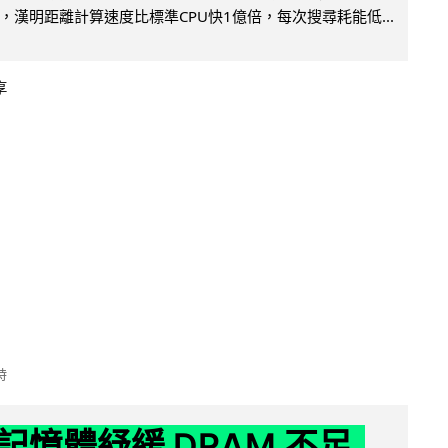
，漢明距離計算速度比標準CPU快1億倍，每次搜尋耗能低...
享
時
記憶體紓緩 DRAM 不足