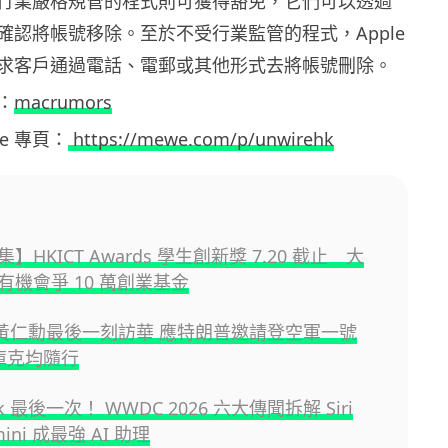
行業嚴格規管的程式則可獲得豁免，它們可以透過
確認將帳號移除。至於不受行業監管的程式，Apple
求客戶通過電話、電郵或其他形式去將帳號刪除。
：
macrumors
ewe 專頁：
https://mewe.com/p/unwirehk
】HKICT Awards 學生創新獎 7.20 截止 大
有機會爭 10 萬創業基金
IA 黃仁勳最後一刻訪華 應特朗普邀請登空軍一號
 庫克均隨行
ok 最後一次！ WWDC 2026 六大傳聞拆解 Siri
ini 成最強 AI 助理