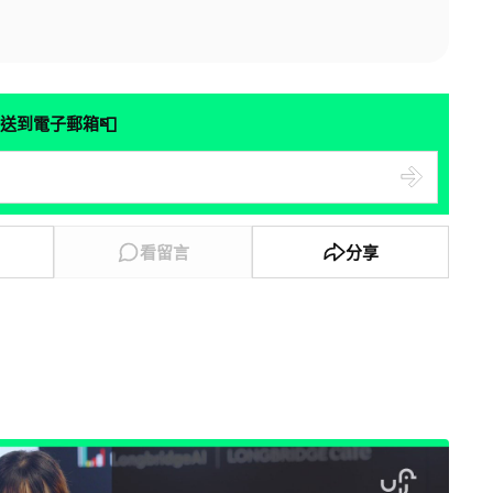
📮
送到電子郵箱
看留言
分享