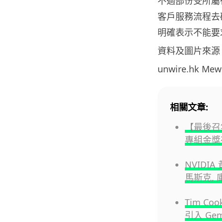
不過部份受所屬
客戶服務流程去
明確表示不能要
資料及圖片來源
unwire.hk M
相關文章:
【最後召集
專組金獎
NVID
馬斯克,
Tim Co
引入 Gem