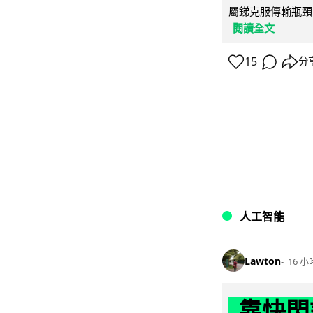
屬銻克服傳輸瓶頸
閱讀全文
15
分
人工智能
Lawton
16 小
靠快閃