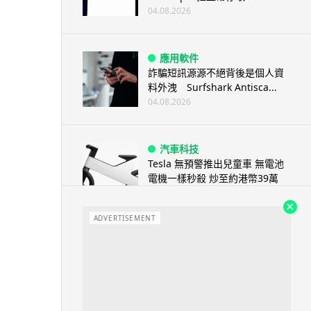
04.08.2026
應用軟件
詐騙短訊源源不絕背後是個人資
料外洩 Surfshark Antisca...
04.08.2026
汽車科技
Tesla 無預警推出兒童車 無電池
電機一樣秒殺 炒至約港幣39萬
04.08.2026
ADVERTISEMENT
iPhone app
歐盟再發功 Apple 終答應
iPhone 跨機剪貼簿將可貼 ...
04.08.2026