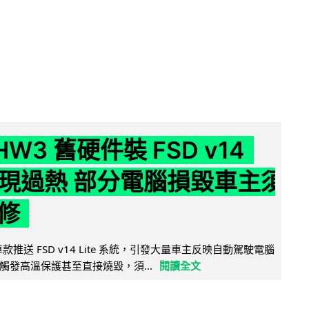
 HW3 舊硬件裝 FSD v14
e 頻現過熱 部分電腦損毀車主須
修
 舊車款推送 FSD v14 Lite 系統，引發大量車主反映自動駕駛電腦
觸發高溫保護甚至直接燒毀，須...
閱讀全文