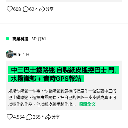
608
62
分享
↗
商業科技
3D 打印
Vin
1 日
中三巴士鐵路迷 自製紙皮遙控巴士 門,
水撥識郁 + 實時GPS報站
如果你熱愛一件事，你會熱愛到怎樣的程度？一位就讀中三的
巴士鐵路迷，選擇由零開始，把自己的興趣一步步變成真正可
閱讀全文
以運作的作品。他以紙皮親手製作出...
4,554
255
分享
↗