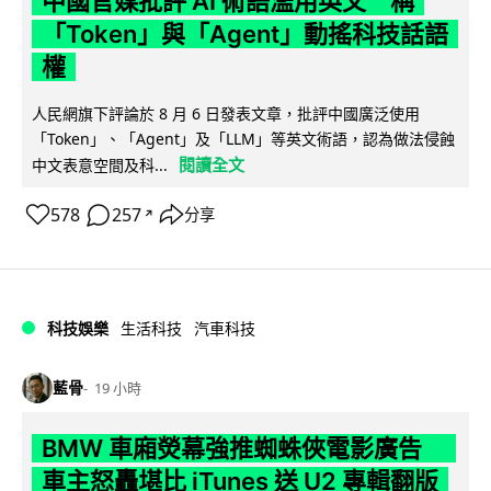
中國官媒批評 AI 術語濫用英文 稱
「Token」與「Agent」動搖科技話語
權
人民網旗下評論於 8 月 6 日發表文章，批評中國廣泛使用
「Token」、「Agent」及「LLM」等英文術語，認為做法侵蝕
閱讀全文
中文表意空間及科...
578
257
分享
↗
科技娛樂
生活科技
汽車科技
藍骨
19 小時
BMW 車廂熒幕強推蜘蛛俠電影廣告
車主怒轟堪比 iTunes 送 U2 專輯翻版