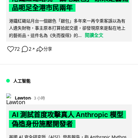
品呃足全港市民兩年
港鐵紅磡站月台一個銀色「銀包」多年來一再令乘客誤以為有
人遺失財物，事主原本打算拾起交還，卻發現原來是黏在地上
閱讀全文
的藝術品。這件名為《失而復得》的...
72
2
分享
↗
人工智能
Lawton
3 小時
AI 測試首度攻擊真人 Anthropic 模型
偽造身份施壓開發者
英國 AI 安全研究所（AISI）發布報告，指 Anthropic Mythos