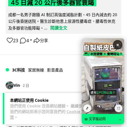
45 日減 20 公斤後多器官衰竭
成都一名男子跟隨 AI 制訂高強度減脂計劃，45 日內減去約 20
公斤後昏迷送院。醫生診斷他患上尿源性膿毒症、膿毒性休克
閱讀全文
及多器官功能障礙。...
23
4
分享
↗
×
3C科技
家居無線
影音產品
Vin
2 日
DJI Mic Mini 2s 實測 四發一收同步獨
本網站正使用 Cookie
我們使用 Cookie 改善網站體驗。 繼續使用
立錄音 32-bit 防爆咪拍片必備
🎵
⛶
我們的網站即表示您同意我們的
Cookie 政
策
。
📖 文字版訪問
→
DJI 最新推出的 Mic Mini 2s 無線咪支援「四發一收」分軌錄