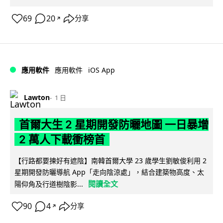
69
20
分享
↗
iOS App
應用軟件
應用軟件
Lawton
1 日
首爾大生 2 星期開發防曬地圖 一日暴增
2 萬人下載衝榜首
【行路都要揀好有遮陰】南韓首爾大學 23 歲學生劉敏俊利用 2
星期開發防曬導航 App「走向陰涼處」，結合建築物高度、太
閱讀全文
陽仰角及行道樹陰影...
90
4
分享
↗