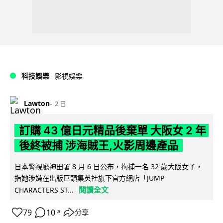
科技娛樂
影視娛樂
Lawton
2 日
訂購 43 億日元精品後棄單 大阪女 2 年
後終被捕 涉海賊王,火影周邊產品
日本警視廳神田署 8 月 6 日公布，拘捕一名 32 歲大阪女子，
指她涉嫌在出版巨頭集英社旗下官方網店「JUMP
閱讀全文
CHARACTERS ST...
79
10
分享
↗