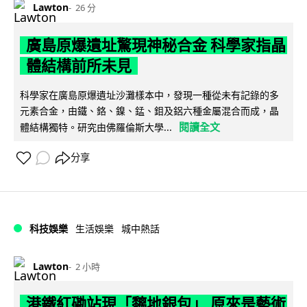
Lawton
26 分
廣島原爆遺址驚現神秘合金 科學家指晶
體結構前所未見
科學家在廣島原爆遺址沙灘樣本中，發現一種從未有記錄的多
元素合金，由鐵、鉻、鎳、錳、鉬及鋁六種金屬混合而成，晶
閱讀全文
體結構獨特。研究由佛羅倫斯大學...
分享
科技娛樂
生活娛樂
城中熱話
Lawton
2 小時
港鐵紅磡站現「黐地銀包」 原來是藝術