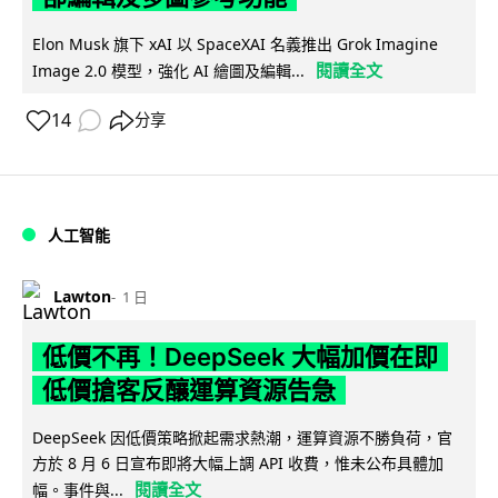
Elon Musk 旗下 xAI 以 SpaceXAI 名義推出 Grok Imagine
閱讀全文
Image 2.0 模型，強化 AI 繪圖及編輯...
14
分享
人工智能
Lawton
1 日
低價不再！DeepSeek 大幅加價在即
低價搶客反釀運算資源告急
DeepSeek 因低價策略掀起需求熱潮，運算資源不勝負荷，官
方於 8 月 6 日宣布即將大幅上調 API 收費，惟未公布具體加
閱讀全文
幅。事件與...