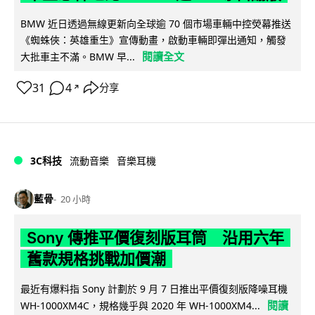
BMW 近日透過無線更新向全球逾 70 個市場車輛中控熒幕推送
《蜘蛛俠：英雄重生》宣傳動畫，啟動車輛即彈出通知，觸發
閱讀全文
大批車主不滿。BMW 早...
31
4
分享
↗
3C科技
流動音樂
音樂耳機
藍骨
20 小時
Sony 傳推平價復刻版耳筒 沿用六年
舊款規格挑戰加價潮
最近有爆料指 Sony 計劃於 9 月 7 日推出平價復刻版降噪耳機
閱讀
WH-1000XM4C，規格幾乎與 2020 年 WH-1000XM4...