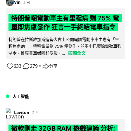
Vin
2 日
特朗普嘲電動車主有里程病 剩 75% 電
量即焦慮發作 狂言一手終結電車指令
特朗普在拉斯維加斯造勢大會上公開嘲諷電動車車主患有「里
程焦慮病」，聲稱電量剩 75% 便發作，並重申已廢除電動車強
閱讀全文
制令。惟專業車媒隨即反駁，...
633
279
分享
↗
人工智能
Lawton
2 日
微軟刪走 32GB RAM 遊戲建議 分析: