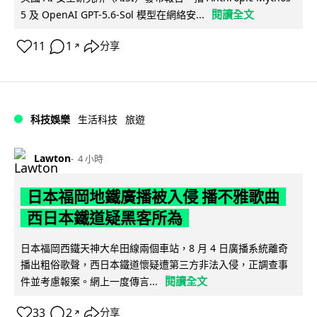
閱讀全文
5 及 OpenAI GPT-5.6-Sol 模型在網絡安...
11
1
分享
↗
科技娛樂
生活科技
旅遊
Lawton
4 小時
日本福岡地鐵廣播被入侵 播不雅歌曲
西日本鐵道疑黑客所為
日本福岡西鐵天神大牟田線兩個車站，8 月 4 日廣播系統離奇
播出粗俗歌聲，西日本鐵道懷疑遭第三方非法入侵，正調查事
閱讀全文
件並考慮報案。網上一度傳言...
33
2
分享
↗