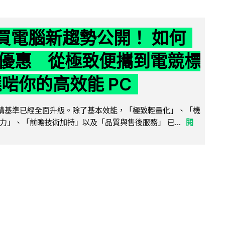
6 買電腦新趨勢公開！ 如何
優惠 從極致便攜到電競標
選啱你的高效能 PC
腦選購基準已經全面升級。除了基本效能，「極致輕量化」、「機
力」、「前瞻技術加持」以及「品質與售後服務」 已...
閱