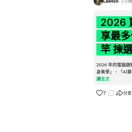
Lawton
2 小時
202
享最多
竿 揀
2026 年的電
身美學」、「AI算
讀全文
7
分享