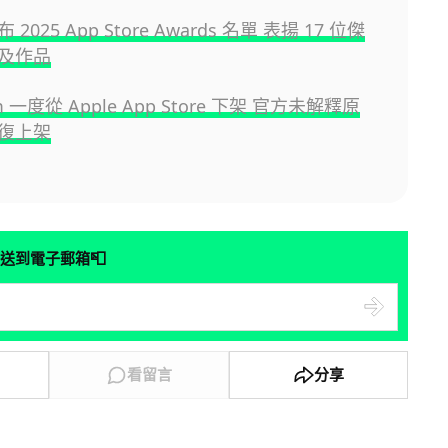
布 2025 App Store Awards 名單 表揚 17 位傑
及作品
am 一度從 Apple App Store 下架 官方未解釋原
復上架
📮
送到電子郵箱
看留言
分享