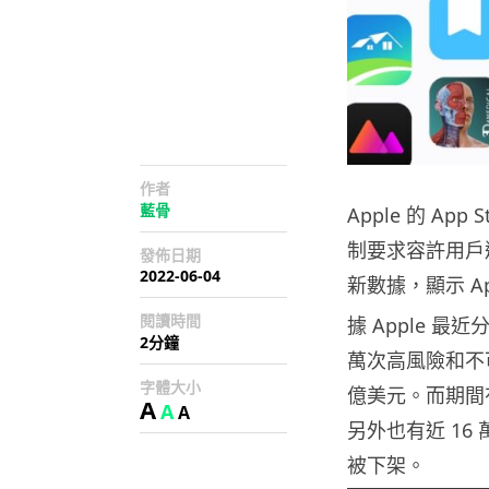
作者
藍骨
Apple 的 A
制要求容許用戶避開
發佈日期
2022-06-04
新數據，顯示 A
閱讀時間
據 Apple 最近
2分鐘
萬次高風險和不可
字體大小
億美元。而期間有
A
A
A
另外也有近 16 
被下架。