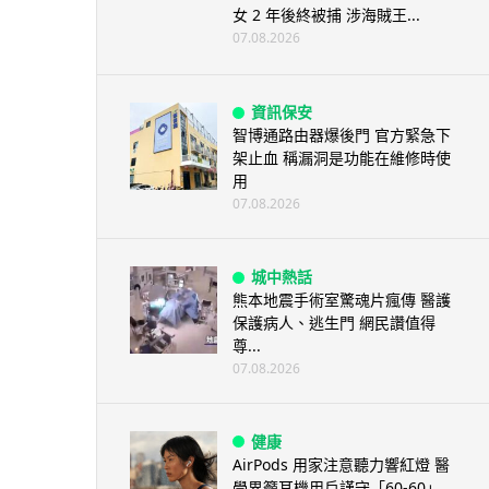
女 2 年後終被捕 涉海賊王...
07.08.2026
資訊保安
智博通路由器爆後門 官方緊急下
架止血 稱漏洞是功能在維修時使
用
07.08.2026
城中熱話
熊本地震手術室驚魂片瘋傳 醫護
保護病人、逃生門 網民讚值得
尊...
07.08.2026
健康
AirPods 用家注意聽力響紅燈 醫
學界籲耳機用戶謹守「60-60」...