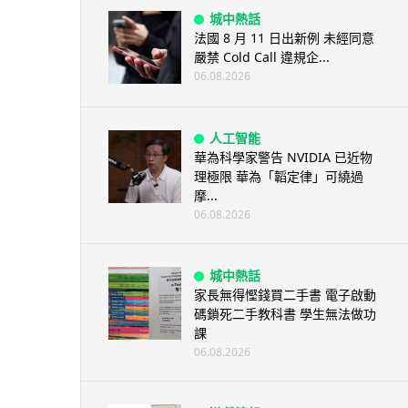
城中熱話
法國 8 月 11 日出新例 未經同意
嚴禁 Cold Call 違規企...
06.08.2026
人工智能
華為科學家警告 NVIDIA 已近物
理極限 華為「韜定律」可繞過
摩...
06.08.2026
城中熱話
家長無得慳錢買二手書 電子啟動
碼鎖死二手教科書 學生無法做功
課
06.08.2026