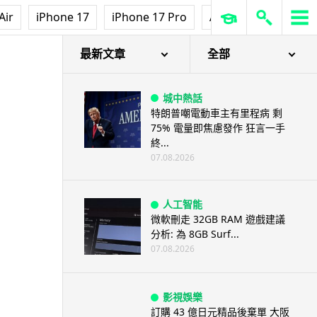
Air
iPhone 17
iPhone 17 Pro
AirPods Pro 3
Ap
最新文章
全部
城中熱話
特朗普嘲電動車主有里程病 剩
75% 電量即焦慮發作 狂言一手
終...
07.08.2026
人工智能
微軟刪走 32GB RAM 遊戲建議
分析: 為 8GB Surf...
07.08.2026
影視娛樂
訂購 43 億日元精品後棄單 大阪