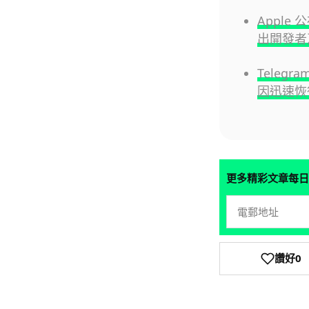
Apple 公
出開發者
Telegr
因迅速恢
更多精彩文章每日
讚好
0