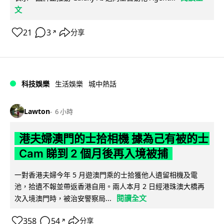
文
21
3
分享
↗
科技娛樂
生活娛樂
城中熱話
Lawton
6 小時
港夫婦澳門的士拾相機 據為己有被的士
Cam 睇到 2 個月後再入境被捕
一對香港夫婦今年 5 月遊澳門乘的士拾獲他人遺留相機及電
池，拾遺不報並帶返香港自用。兩人本月 2 日經港珠澳大橋再
閱讀全文
次入境澳門時，被治安警察局...
358
54
分享
↗