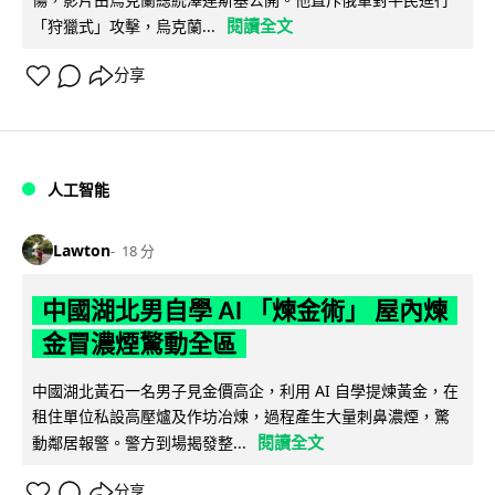
閱讀全文
「狩獵式」攻擊，烏克蘭...
分享
人工智能
Lawton
18 分
中國湖北男自學 AI 「煉金術」 屋內煉
金冒濃煙驚動全區
中國湖北黃石一名男子見金價高企，利用 AI 自學提煉黃金，在
租住單位私設高壓爐及作坊冶煉，過程產生大量刺鼻濃煙，驚
閱讀全文
動鄰居報警。警方到場揭發整...
分享