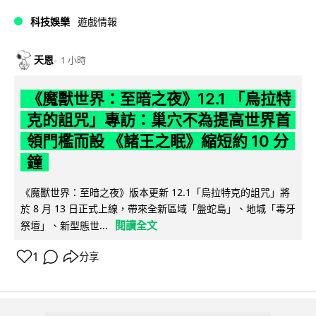
科技娛樂
遊戲情報
天恩
1 小時
《魔獸世界：至暗之夜》12.1 「烏拉特
克的詛咒」專訪：巢穴不為提高世界首
領門檻而設 《諸王之眠》縮短約 10 分
鐘
《魔獸世界：至暗之夜》版本更新 12.1「烏拉特克的詛咒」將
於 8 月 13 日正式上線，帶來全新區域「盤蛇島」、地城「毒牙
閱讀全文
祭壇」、新型態世...
1
分享