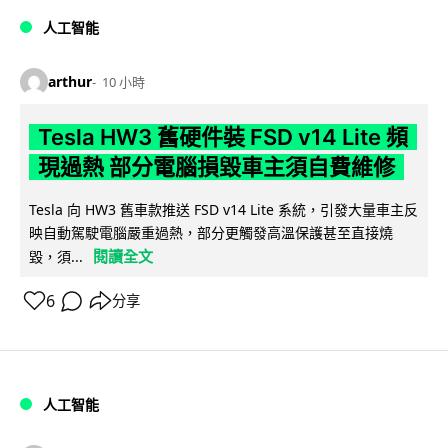
人工智能
arthur
10 小時
Tesla HW3 舊硬件裝 FSD v14 Lite 頻
現過熱 部分電腦損毀車主須自費維修
Tesla 向 HW3 舊車款推送 FSD v14 Lite 系統，引發大量車主反
映自動駕駛電腦嚴重過熱，部分更觸發高溫保護甚至直接燒
閱讀全文
毀，須...
6
分享
人工智能