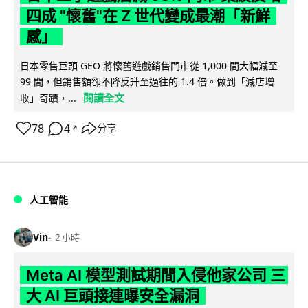
四成 "懷舊"在 Z 世代變成最潮「新鮮
感」
日本零售巨頭 GEO 將懷舊遊戲銷售門市從 1,000 間大幅減至
99 間，但銷售額卻不降反升至過往的 1.4 倍。做到「減店增
閱讀全文
收」奇蹟，...
78
4
分享
↗
人工智能
Vin
2 小時
Meta AI 模型測試期間入侵他家公司 三
大 AI 巨頭接連曝安全漏洞