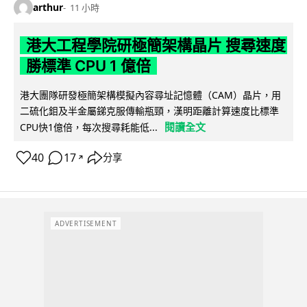
arthur
11 小時
港大工程學院研極簡架構晶片 搜尋速度
勝標準 CPU 1 億倍
港大團隊研發極簡架構模擬內容尋址記憶體（CAM）晶片，用
二硫化鉬及半金屬銻克服傳輸瓶頸，漢明距離計算速度比標準
閱讀全文
CPU快1億倍，每次搜尋耗能低...
40
17
分享
↗
ADVERTISEMENT