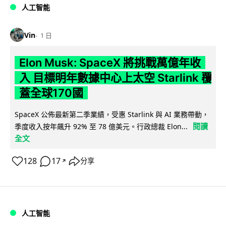
人工智能
Vin
1 日
Elon Musk: SpaceX 將挑戰萬億年收
入 目標明年數據中心上太空 Starlink 覆
蓋全球170國
SpaceX 公佈最新第二季業績，受惠 Starlink 與 AI 業務帶動，
閱讀
季度收入按年飆升 92% 至 78 億美元。行政總裁 Elon...
全文
128
17
分享
↗
人工智能