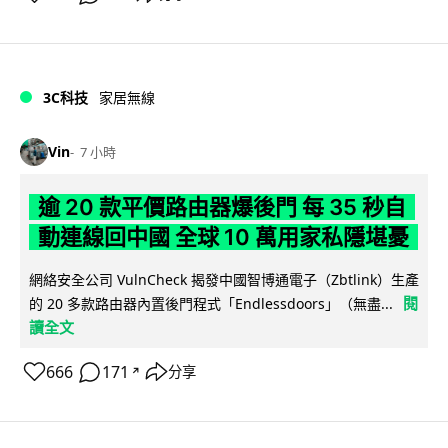
3C科技
家居無線
Vin
7 小時
逾 20 款平價路由器爆後門 每 35 秒自
動連線回中國 全球 10 萬用家私隱堪憂
網絡安全公司 VulnCheck 揭發中國智博通電子（Zbtlink）生產
閱
的 20 多款路由器內置後門程式「Endlessdoors」（無盡...
讀全文
666
171
分享
↗