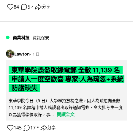
84
5
分享
↗
商業科技
資訊保安
Lawton
1 日
東華學院誤發取錄電郵 全數 11,139 名
申請人一度空歡喜 專家:人為疏忽+系統
防護缺失
東華學院今日（5 日）大學聯招放榜之際，因人為疏忽向全數
11,139 名課程申請人錯誤發出取錄通知電郵，令大批考生一度
閱讀全文
以為獲得學位取錄，事...
145
17
分享
↗