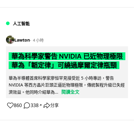
人工智能
Lawton
4 小時
華為科學家警告 NVIDIA 已近物理極限
華為「韜定律」可繞過摩爾定律瓶頸
華為半導體首席科學家廖恒罕見接受近 5 小時專訪，警告
NVIDIA 等西方晶片巨頭正逼近物理極限，傳統製程升級已失經
閱讀全文
濟效益。他同時介紹華為...
860
338
分享
↗