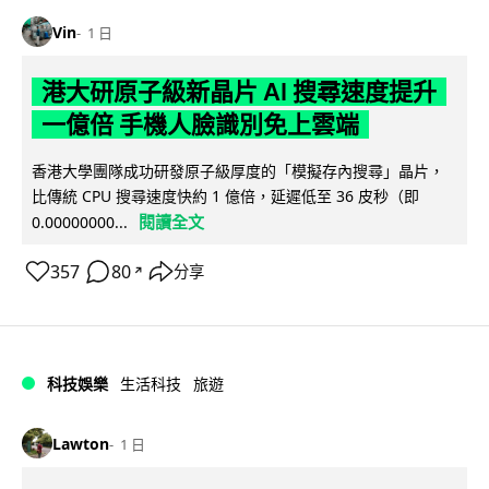
Vin
1 日
港大研原子級新晶片 AI 搜尋速度提升
一億倍 手機人臉識別免上雲端
香港大學團隊成功研發原子級厚度的「模擬存內搜尋」晶片，
比傳統 CPU 搜尋速度快約 1 億倍，延遲低至 36 皮秒（即
閱讀全文
0.00000000...
357
80
分享
↗
科技娛樂
生活科技
旅遊
Lawton
1 日