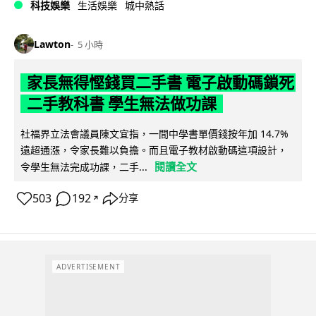
科技娛樂
生活娛樂
城中熱話
Lawton
5 小時
家長無得慳錢買二手書 電子啟動碼鎖死
二手教科書 學生無法做功課
社福界立法會議員陳文宜指，一間中學書單價錢按年加 14.7%
遠超通漲，令家長難以負擔。而且電子教材啟動碼這項設計，
閱讀全文
令學生無法完成功課，二手...
503
192
分享
↗
ADVERTISEMENT