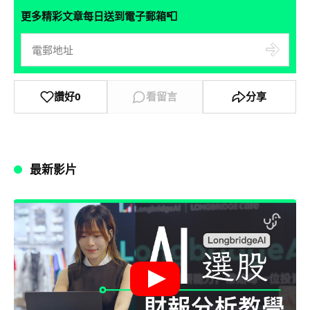
📮
更多精彩文章每日送到電子郵箱
讚好
0
看留言
分享
最新影片