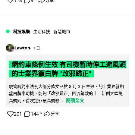
118
9
分享
↗
科技娛樂
生活科技
智慧城市
Lawton
1 日
網約車條例生效 有司機暫時停工避風頭
的士業界籲白牌 "改邪歸正"
規管網約車法例大部分條文已於 8 月 3 日生效，的士業界就期
望白牌車司機，能夠「改邪歸正」回流駕駛的士。新例大幅提
閱讀全文
高罰則，首次定罪最高罰款...
201
144
分享
↗