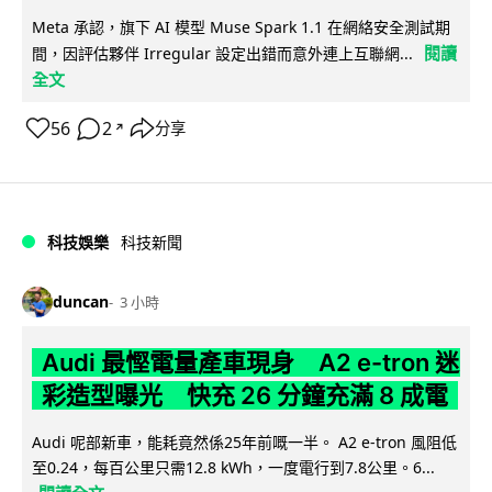
Meta 承認，旗下 AI 模型 Muse Spark 1.1 在網絡安全測試期
閱讀
間，因評估夥伴 Irregular 設定出錯而意外連上互聯網...
全文
56
2
分享
↗
科技娛樂
科技新聞
duncan
3 小時
Audi 最慳電量產車現身 A2 e-tron 迷
彩造型曝光 快充 26 分鐘充滿 8 成電
Audi 呢部新車，能耗竟然係25年前嘅一半。 A2 e-tron 風阻低
至0.24，每百公里只需12.8 kWh，一度電行到7.8公里。6...