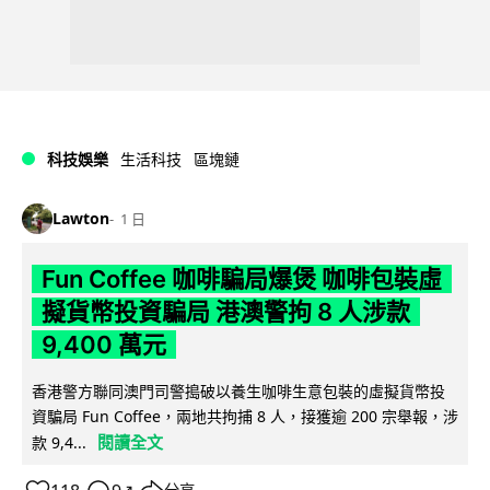
科技娛樂
生活科技
區塊鏈
Lawton
1 日
Fun Coffee 咖啡騙局爆煲 咖啡包裝虛
擬貨幣投資騙局 港澳警拘 8 人涉款
9,400 萬元
香港警方聯同澳門司警搗破以養生咖啡生意包裝的虛擬貨幣投
資騙局 Fun Coffee，兩地共拘捕 8 人，接獲逾 200 宗舉報，涉
閱讀全文
款 9,4...