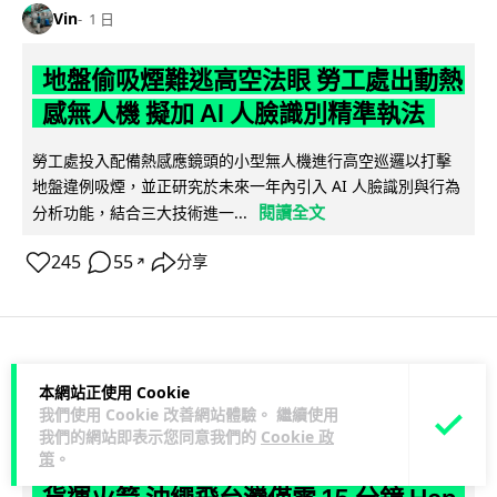
Vin
1 日
地盤偷吸煙難逃高空法眼 勞工處出動熱
感無人機 擬加 AI 人臉識別精準執法
勞工處投入配備熱感應鏡頭的小型無人機進行高空巡邏以打擊
地盤違例吸煙，並正研究於未來一年內引入 AI 人臉識別與行為
閱讀全文
分析功能，結合三大技術進一...
245
55
分享
↗
人工智能
本網站正使用 Cookie
我們使用 Cookie 改善網站體驗。 繼續使用
我們的網站即表示您同意我們的
Cookie 政
Lawton
1 日
策
。