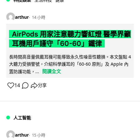
arthur
14 小時
AirPods 用家注意聽力響紅燈 醫學界籲
耳機用戶謹守「60-60」鐵律
長時間高音量佩戴耳機可能導致永久性噪音性聽損。本文盤點 4
大聽力受損警號，介紹科學護耳的「60-60 原則」及 Apple 內
閱讀全文
置防護功能，...
14
分享
人工智能
arthur
15 小時