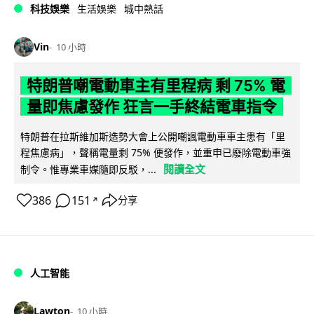
科技娛樂
生活娛樂
城中熱話
Vin
10 小時
特朗普嘲電動車主有里程病 剩 75% 電
量即焦慮發作 狂言一手終結電車指令
特朗普在拉斯維加斯造勢大會上公開嘲諷電動車車主患有「里
程焦慮病」，聲稱電量剩 75% 便發作，並重申已廢除電動車強
閱讀全文
制令。惟專業車媒隨即反駁，...
386
151
分享
↗
人工智能
Lawton
10 小時