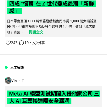
四成 "懷舊"在 Z 世代變成最潮「新鮮
感」
日本零售巨頭 GEO 將懷舊遊戲銷售門市從 1,000 間大幅減至
99 間，但銷售額卻不降反升至過往的 1.4 倍。做到「減店增
閱讀全文
收」奇蹟，...
243
19
分享
↗
人工智能
Vin
1 日
Meta AI 模型測試期間入侵他家公司 三
大 AI 巨頭接連曝安全漏洞