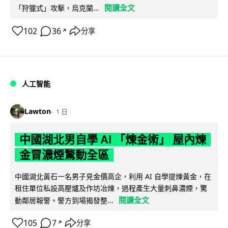
閱讀全文
「狩獵式」攻擊，烏克蘭...
102
36
分享
↗
人工智能
Lawton
1 日
中國湖北男自學 AI 「煉金術」 屋內煉
金冒濃煙驚動全區
中國湖北黃石一名男子見金價高企，利用 AI 自學提煉黃金，在
租住單位私設高壓爐及作坊冶煉，過程產生大量刺鼻濃煙，驚
閱讀全文
動鄰居報警。警方到場揭發整...
105
7
分享
↗