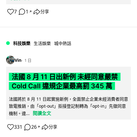
7
1
分享
↗
科技娛樂
生活娛樂
城中熱話
Vin
1 日
法國 8 月 11 日出新例 未經同意嚴禁
Cold Call 違規企業最高罰 345 萬
法國將於 8 月 11 日起實施新例，全面禁止企業未經消費者同意
致電推銷，由「opt-out」拒接登記制轉為「opt-in」先徵同意
閱讀全文
機制。違...
331
26
分享
↗