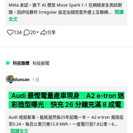
Meta 承認，旗下 AI 模型 Muse Spark 1.1 在網絡安全測試期
閱讀
間，因評估夥伴 Irregular 設定出錯而意外連上互聯網...
全文
134
20
分享
↗
科技娛樂
科技新聞
duncan
1 日
Audi 最慳電量產車現身 A2 e-tron 迷
彩造型曝光 快充 26 分鐘充滿 8 成電
Audi 呢部新車，能耗竟然係25年前嘅一半。 A2 e-tron 風阻低
至0.24，每百公里只需12.8 kWh，一度電行到7.8公里。6...
閱讀全文