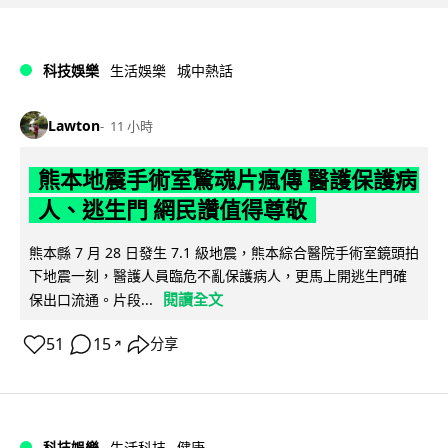
科技娛樂
生活娛樂
城中熱話
Lawton
11 小時
熊本地震手術室驚魂片瘋傳 醫護保護病
人、逃生門 網民讚值得尊敬
熊本縣 7 月 28 日發生 7.1 級地震，熊本綜合醫院手術室鏡頭拍
下地震一刻，醫護人員臨危不亂保護病人，更馬上開逃生門確
閱讀全文
保出口流通。片段...
51
15
分享
↗
科技娛樂
生活科技
健康