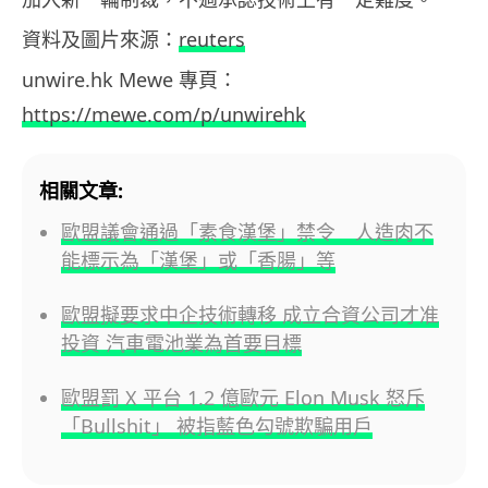
資料及圖片來源：
reuters
unwire.hk Mewe 專頁：
https://mewe.com/p/unwirehk
相關文章:
歐盟議會通過「素食漢堡」禁令 人造肉不
能標示為「漢堡」或「香腸」等
歐盟擬要求中企技術轉移 成立合資公司才准
投資 汽車電池業為首要目標
歐盟罰 X 平台 1.2 億歐元 Elon Musk 怒斥
「Bullshit」 被指藍色勾號欺騙用戶