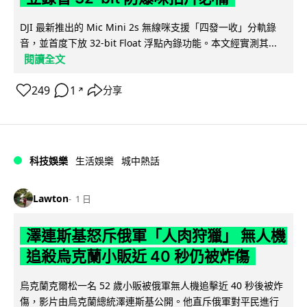
DJI 最新推出的 Mic Mini 2s 無線咪支援「四發一收」分軌錄
音，並首度下放 32-bit Float 浮點內錄功能。本文經實測其...
閱讀全文
249
1
分享
↗
科技娛樂
生活娛樂
城中熱話
Lawton
1 日
澤連斯基怒斥俄軍「人肉狩獵」 無人機
追殺烏克蘭小販近 40 秒仍被炸傷
烏克蘭克爾松一名 52 歲小販被俄軍無人機追擊近 40 秒後被炸
傷，影片由烏克蘭總統澤連斯基公開。他直斥俄軍對平民進行