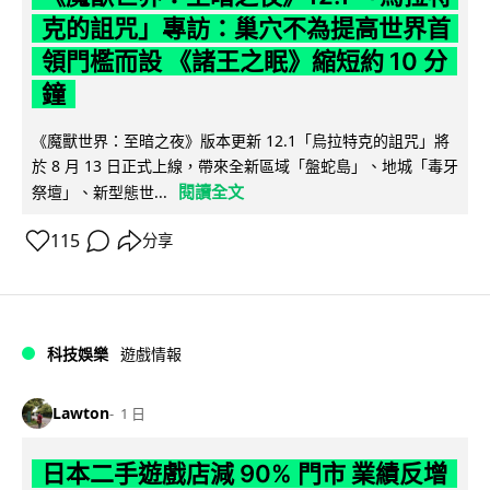
克的詛咒」專訪：巢穴不為提高世界首
領門檻而設 《諸王之眠》縮短約 10 分
鐘
《魔獸世界：至暗之夜》版本更新 12.1「烏拉特克的詛咒」將
於 8 月 13 日正式上線，帶來全新區域「盤蛇島」、地城「毒牙
閱讀全文
祭壇」、新型態世...
115
分享
科技娛樂
遊戲情報
Lawton
1 日
日本二手遊戲店減 90% 門市 業績反增