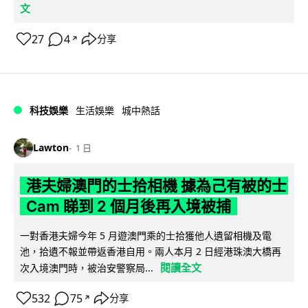
文
27
4
分享
↗
科技娛樂
生活娛樂
城中熱話
Lawton
1 日
港夫婦澳門的士拾相機 據為己有被的士
Cam 睇到 2 個月後再入境被捕
一對香港夫婦今年 5 月遊澳門乘的士拾獲他人遺留相機及電
池，拾遺不報並帶返香港自用。兩人本月 2 日經港珠澳大橋再
閱讀全文
次入境澳門時，被治安警察局...
532
75
分享
↗