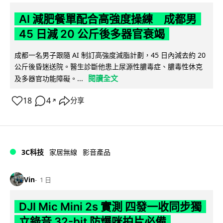
AI 減肥餐單配合高強度操練 成都男
45 日減 20 公斤後多器官衰竭
成都一名男子跟隨 AI 制訂高強度減脂計劃，45 日內減去約 20
公斤後昏迷送院。醫生診斷他患上尿源性膿毒症、膿毒性休克
閱讀全文
及多器官功能障礙。...
18
4
分享
↗
3C科技
家居無線
影音產品
Vin
1 日
DJI Mic Mini 2s 實測 四發一收同步獨
立錄音 32-bit 防爆咪拍片必備