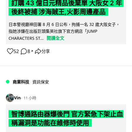
訂購 43 億日元精品後棄單 大阪女 2 年
後終被捕 涉海賊王,火影周邊產品
日本警視廳神田署 8 月 6 日公布，拘捕一名 32 歲大阪女子，
指她涉嫌在出版巨頭集英社旗下官方網店「JUMP
閱讀全文
CHARACTERS ST...
52
8
分享
↗
商業科技
資訊保安
Vin
11 小時
智博通路由器爆後門 官方緊急下架止血
稱漏洞是功能在維修時使用