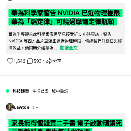
華為科學家警告 NVIDIA 已近物理極限
華為「韜定律」可繞過摩爾定律瓶頸
華為半導體首席科學家廖恒罕見接受近 5 小時專訪，警告
NVIDIA 等西方晶片巨頭正逼近物理極限，傳統製程升級已失經
閱讀全文
濟效益。他同時介紹華為...
1,546
593
分享
↗
科技娛樂
生活娛樂
城中熱話
Lawton
1 日
家長無得慳錢買二手書 電子啟動碼鎖死