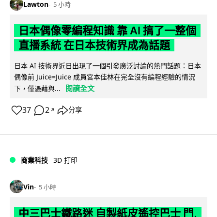
Lawton
5 小時
日本偶像零編程知識 靠 AI 搞了一整個
直播系統 在日本技術界成為話題
日本 AI 技術界近日出現了一個引發廣泛討論的熱門話題：日本
偶像前 Juice=Juice 成員宮本佳林在完全沒有編程經驗的情況
閱讀全文
下，僅憑藉與...
37
2
分享
↗
商業科技
3D 打印
Vin
5 小時
中三巴士鐵路迷 自製紙皮遙控巴士 門,