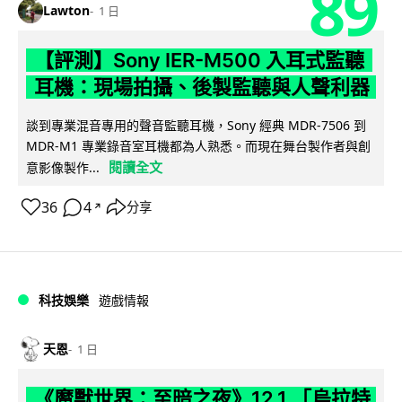
89
Lawton
1 日
【評測】Sony IER-M500 入耳式監聽
耳機：現場拍攝、後製監聽與人聲利器
談到專業混音專用的聲音監聽耳機，Sony 經典 MDR-7506 到
MDR-M1 專業錄音室耳機都為人熟悉。而現在舞台製作者與創
閱讀全文
意影像製作...
36
4
分享
↗
科技娛樂
遊戲情報
天恩
1 日
《魔獸世界：至暗之夜》12.1 「烏拉特