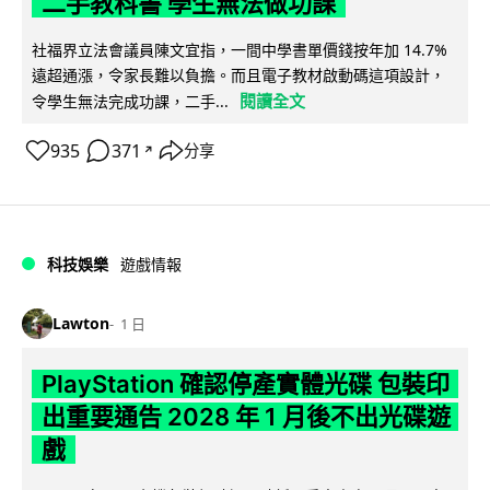
二手教科書 學生無法做功課
社福界立法會議員陳文宜指，一間中學書單價錢按年加 14.7%
遠超通漲，令家長難以負擔。而且電子教材啟動碼這項設計，
閱讀全文
令學生無法完成功課，二手...
935
371
分享
↗
科技娛樂
遊戲情報
Lawton
1 日
PlayStation 確認停產實體光碟 包裝印
出重要通告 2028 年 1 月後不出光碟遊
戲