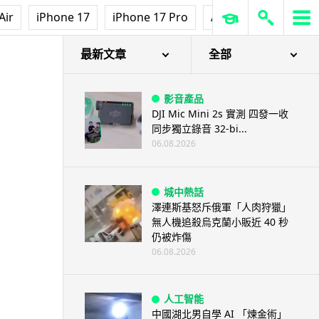
Air
iPhone 17
iPhone 17 Pro
AirPods Pro 3
Ap
最新文章
全部
影音產品
DJI Mic Mini 2s 實測 四發一收
同步獨立錄音 32-bi...
06.08.2026
城中熱話
澤連斯基怒斥俄軍「人肉狩獵」
無人機追殺烏克蘭小販近 40 秒
仍被炸傷
06.08.2026
人工智能
中國湖北男自學 AI 「煉金術」