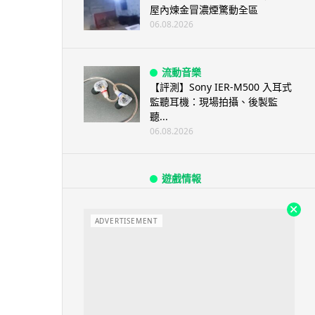
屋內煉金冒濃煙驚動全區
06.08.2026
流動音樂
【評測】Sony IER-M500 入耳式
監聽耳機：現場拍攝、後製監
聽...
06.08.2026
遊戲情報
《魔獸世界：至暗之夜》12.1
「烏拉特克的詛咒」專訪：巢穴
不為提高世...
ADVERTISEMENT
06.08.2026
遊戲情報
日本二手遊戲店減 90% 門市 業
績反增四成 “懷...