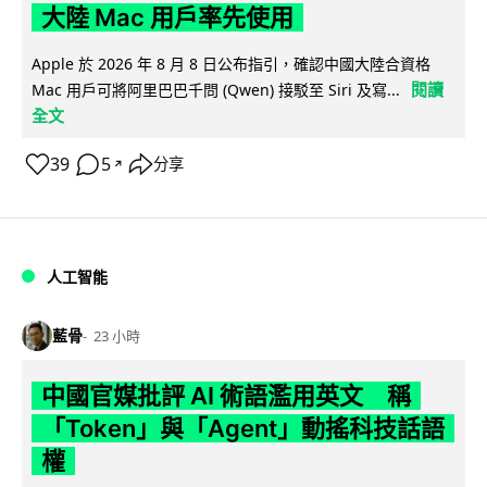
大陸 Mac 用戶率先使用
Apple 於 2026 年 8 月 8 日公布指引，確認中國大陸合資格
閱讀
Mac 用戶可將阿里巴巴千問 (Qwen) 接駁至 Siri 及寫...
全文
39
5
分享
↗
人工智能
藍骨
23 小時
中國官媒批評 AI 術語濫用英文 稱
「Token」與「Agent」動搖科技話語
權