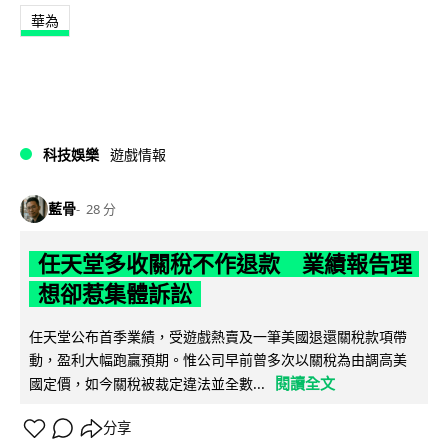
華為
科技娛樂
遊戲情報
藍骨
28 分
任天堂多收關稅不作退款 業績報告理
想卻惹集體訴訟
任天堂公布首季業績，受遊戲熱賣及一筆美國退還關稅款項帶
動，盈利大幅跑贏預期。惟公司早前曾多次以關稅為由調高美
閱讀全文
國定價，如今關稅被裁定違法並全數...
分享