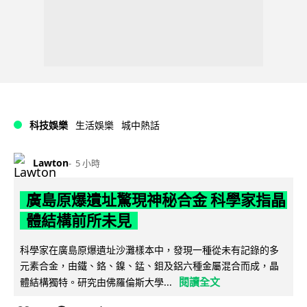
科技娛樂
生活娛樂
城中熱話
Lawton
5 小時
廣島原爆遺址驚現神秘合金 科學家指晶
體結構前所未見
科學家在廣島原爆遺址沙灘樣本中，發現一種從未有記錄的多
元素合金，由鐵、鉻、鎳、錳、鉬及鋁六種金屬混合而成，晶
閱讀全文
體結構獨特。研究由佛羅倫斯大學...