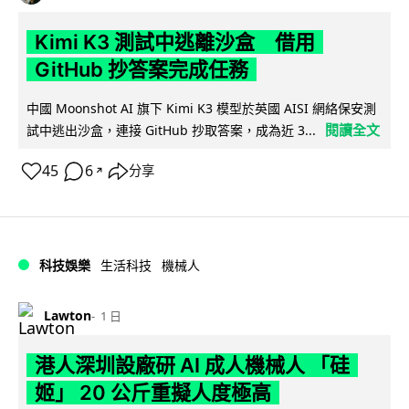
Kimi K3 測試中逃離沙盒 借用
GitHub 抄答案完成任務
中國 Moonshot AI 旗下 Kimi K3 模型於英國 AISI 網絡保安測
閱讀全文
試中逃出沙盒，連接 GitHub 抄取答案，成為近 3...
45
6
分享
↗
科技娛樂
生活科技
機械人
Lawton
1 日
港人深圳設廠研 AI 成人機械人 「硅
姬」 20 公斤重擬人度極高