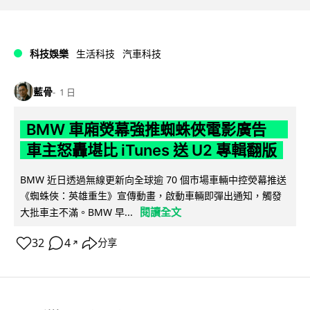
科技娛樂
生活科技
汽車科技
藍骨
1 日
BMW 車廂熒幕強推蜘蛛俠電影廣告
車主怒轟堪比 iTunes 送 U2 專輯翻版
BMW 近日透過無線更新向全球逾 70 個市場車輛中控熒幕推送
《蜘蛛俠：英雄重生》宣傳動畫，啟動車輛即彈出通知，觸發
閱讀全文
大批車主不滿。BMW 早...
32
4
分享
↗