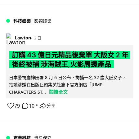
科技娛樂
影視娛樂
Lawton
2 日
訂購 43 億日元精品後棄單 大阪女 2 年
後終被捕 涉海賊王,火影周邊產品
日本警視廳神田署 8 月 6 日公布，拘捕一名 32 歲大阪女子，
指她涉嫌在出版巨頭集英社旗下官方網店「JUMP
閱讀全文
CHARACTERS ST...
79
10
分享
↗
商業科技
資訊保安