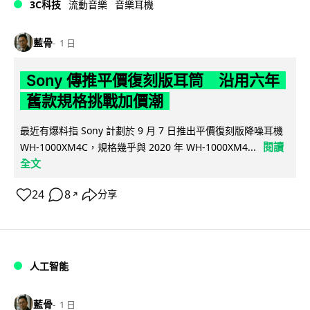
3C科技
流動音樂
音樂耳機
藍骨
1 日
Sony 傳推平價復刻版耳筒 沿用六年
舊款規格挑戰加價潮
最近有爆料指 Sony 計劃於 9 月 7 日推出平價復刻版降噪耳機
閱讀
WH-1000XM4C，規格幾乎與 2020 年 WH-1000XM4...
全文
24
8
分享
↗
人工智能
藍骨
1 日