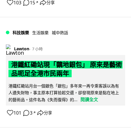
103
15
分享
↗
科技娛樂
生活娛樂
城中熱話
Lawton
7 小時
港鐵紅磡站現「黐地銀包」 原來是藝術
品呃足全港市民兩年
港鐵紅磡站月台一個銀色「銀包」多年來一再令乘客誤以為有
人遺失財物，事主原本打算拾起交還，卻發現原來是黏在地上
閱讀全文
的藝術品。這件名為《失而復得》的...
101
3
分享
↗