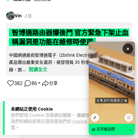
Vin
2 日
智博通路由器爆後門 官方緊急下架止血
稱漏洞是功能在維修時使用
×
中國網通廠商智博通電子（Zbtlink Electronics）旗下的路由器
產品爆出嚴重安全漏洞，被發現每 35 秒便會與中國伺服器連
閱讀全文
線，旗...
382
86
分享
↗
本網站正使用 Cookie
ADVERTISEMENT
我們使用 Cookie 改善網站體驗。 繼續使用
🎵
⛶
我們的網站即表示您同意我們的
Cookie 政
策
。
📖 文字版訪問
→