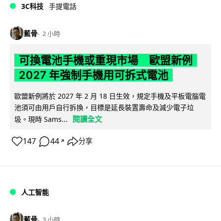
3C科技
手提電話
藍骨
2 小時
可換電池手機或重現市場 歐盟新例
2027 年強制手機用可拆式電池
歐盟新例將於 2027 年 2 月 18 日生效，規定手機及平板電腦電
池須可由用戶自行拆換，目標是延長裝置壽命及減少電子垃
閱讀全文
圾。現時 Sams...
147
44
分享
↗
人工智能
藍骨
3 小時