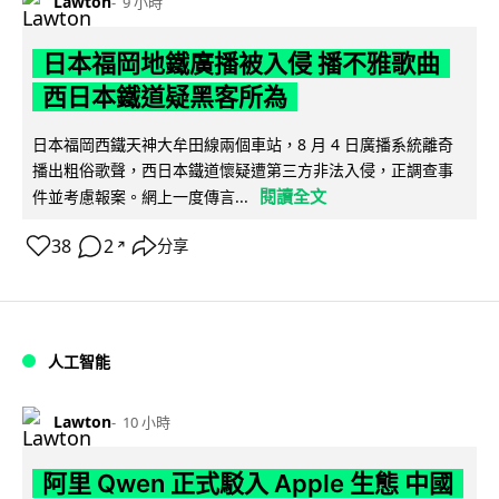
Lawton
9 小時
日本福岡地鐵廣播被入侵 播不雅歌曲
西日本鐵道疑黑客所為
日本福岡西鐵天神大牟田線兩個車站，8 月 4 日廣播系統離奇
播出粗俗歌聲，西日本鐵道懷疑遭第三方非法入侵，正調查事
閱讀全文
件並考慮報案。網上一度傳言...
38
2
分享
↗
人工智能
Lawton
10 小時
阿里 Qwen 正式駁入 Apple 生態 中國