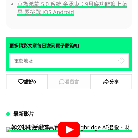
華為鴻蒙 5.0 系統 余承東：9月底功能追上蘋
果 要挑戰 iOS Android
📮
更多精彩文章每日送到電子郵箱
讚好
0
看留言
分享
最新影片