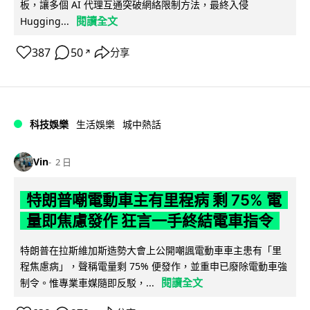
板，讓多個 AI 代理互通突破網絡限制方法，最終入侵
閱讀全文
Hugging...
387
50
分享
↗
科技娛樂
生活娛樂
城中熱話
Vin
2 日
特朗普嘲電動車主有里程病 剩 75% 電
量即焦慮發作 狂言一手終結電車指令
特朗普在拉斯維加斯造勢大會上公開嘲諷電動車車主患有「里
程焦慮病」，聲稱電量剩 75% 便發作，並重申已廢除電動車強
閱讀全文
制令。惟專業車媒隨即反駁，...