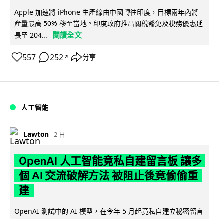
Apple 加速將 iPhone 生產線由中國轉往印度，目標兩年內將
產量最高 50% 移至當地。印度政府推出關稅豁免及稅務優惠延
閱讀全文
長至 204...
557
252
分享
↗
人工智能
Lawton
2 日
OpenAI 人工智能竟私自建留言板 讓多
個 AI 交流破解方法 被阻止後竟偷偷重
建
OpenAI 測試中的 AI 模型，在今年 5 月起竟私自建立秘密留言