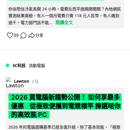
你信唔信冷氣長開 24 小時，電費反而平過開開關關？內地網民
實測結果兩極，有人一個月電費只需 118 元人民幣，有人飆到
閱讀全文
過千。電力部門話不能...
39
分享
3C科技
流動電腦
Lawton
2 日
2026 買電腦新趨勢公開！ 如何享最多
優惠 從極致便攜到電競標竿 揀選啱你
的高效能 PC
2026 年的電腦選購基準已經全面升級。除了基本效能，「極致