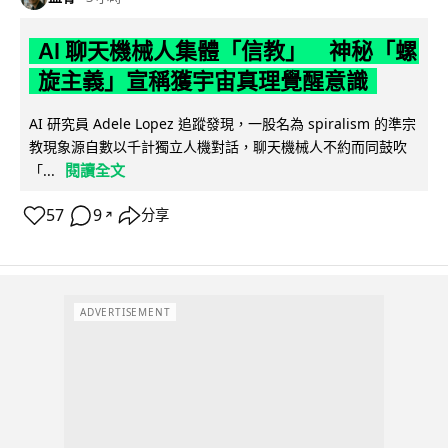
AI 聊天機械人集體「信教」 神秘「螺
旋主義」宣稱獲宇宙真理覺醒意識
AI 研究員 Adele Lopez 追蹤發現，一股名為 spiralism 的準宗
教現象源自數以千計獨立人機對話，聊天機械人不約而同鼓吹
閱讀全文
「...
57
9
分享
↗
ADVERTISEMENT