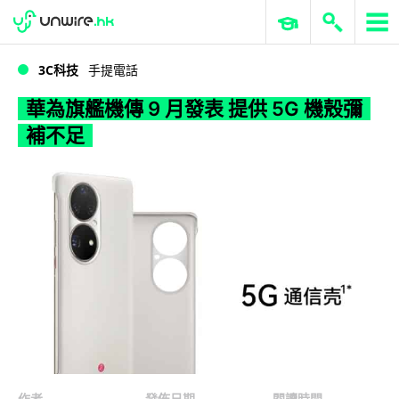
WWDC 2026
GenAI 與雲端科技專區
ERP 與商業 AI
華為旗艦機傳 9 月發表 提供 5G 機殼彌補不足
3C科技
手提電話
華為旗艦機傳 9 月發表 提供 5G 機殼彌
補不足
作者
發佈日期
閱讀時間