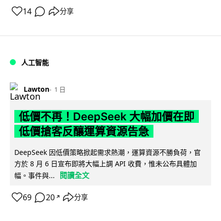
14
分享
人工智能
Lawton
1 日
低價不再！DeepSeek 大幅加價在即
低價搶客反釀運算資源告急
DeepSeek 因低價策略掀起需求熱潮，運算資源不勝負荷，官
方於 8 月 6 日宣布即將大幅上調 API 收費，惟未公布具體加
閱讀全文
幅。事件與...
69
20
分享
↗