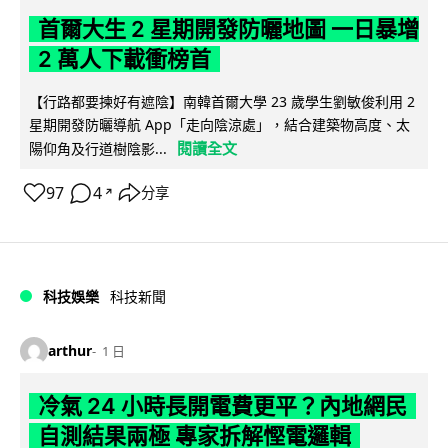
首爾大生 2 星期開發防曬地圖 一日暴增
2 萬人下載衝榜首
【行路都要揀好有遮陰】南韓首爾大學 23 歲學生劉敏俊利用 2
星期開發防曬導航 App「走向陰涼處」，結合建築物高度、太
閱讀全文
陽仰角及行道樹陰影...
97
4
分享
↗
科技娛樂
科技新聞
arthur
1 日
冷氣 24 小時長開電費更平？內地網民
自測結果兩極 專家拆解慳電邏輯