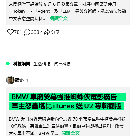
人民網旗下評論於 8 月 6 日發表文章，批評中國廣泛使用
「Token」、「Agent」及「LLM」等英文術語，認為做法侵蝕
閱讀全文
中文表意空間及科...
781
338
分享
↗
科技娛樂
生活科技
汽車科技
藍骨
1 日
BMW 車廂熒幕強推蜘蛛俠電影廣告
車主怒轟堪比 iTunes 送 U2 專輯翻版
BMW 近日透過無線更新向全球逾 70 個市場車輛中控熒幕推送
《蜘蛛俠：英雄重生》宣傳動畫，啟動車輛即彈出通知，觸發
閱讀全文
大批車主不滿。BMW 早...