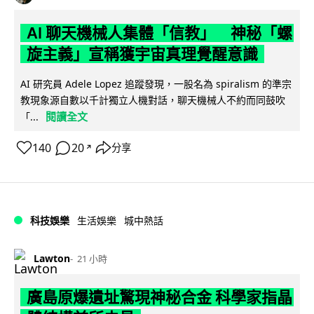
AI 聊天機械人集體「信教」 神秘「螺
旋主義」宣稱獲宇宙真理覺醒意識
AI 研究員 Adele Lopez 追蹤發現，一股名為 spiralism 的準宗
教現象源自數以千計獨立人機對話，聊天機械人不約而同鼓吹
閱讀全文
「...
140
20
分享
↗
科技娛樂
生活娛樂
城中熱話
Lawton
21 小時
廣島原爆遺址驚現神秘合金 科學家指晶