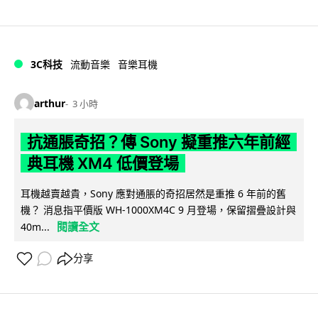
3C科技
流動音樂
音樂耳機
arthur
3 小時
抗通脹奇招？傳 Sony 擬重推六年前經
典耳機 XM4 低價登場
耳機越賣越貴，Sony 應對通脹的奇招居然是重推 6 年前的舊
機？ 消息指平價版 WH-1000XM4C 9 月登場，保留摺疊設計與
閱讀全文
40m...
分享