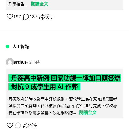
閱讀全文
刑事控告...
197
18
分享
↗
人工智能
arthur
2 小時
丹麥高中新例:回家功課一律加口頭答辯
對抗 9 成學生用 AI 作弊
丹麥政府即時收緊高中評核規則，要求學生為在家完成書面考
試接受口頭答辯，藉此核實作品是否由學生自行完成。學校亦
閱讀全文
要在筆試監察電腦螢幕、設定網絡防...
分享