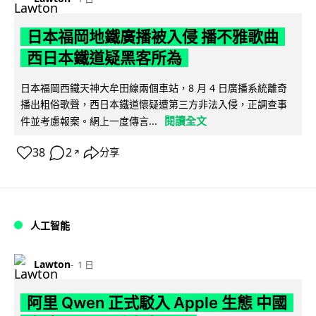
日本福岡地鐵廣播被入侵 播不雅歌曲
西日本鐵道疑黑客所為
日本福岡西鐵天神大牟田線兩個車站，8 月 4 日廣播系統離奇
播出粗俗歌聲，西日本鐵道懷疑遭第三方非法入侵，正調查事
閱讀全文
件並考慮報案。網上一度傳言...
38
2
分享
↗
人工智能
Lawton
1 日
阿里 Qwen 正式駁入 Apple 生態 中國