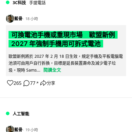
3C科技
手提電話
藍骨
18 小時
可換電池手機或重現市場 歐盟新例
2027 年強制手機用可拆式電池
歐盟新例將於 2027 年 2 月 18 日生效，規定手機及平板電腦電
池須可由用戶自行拆換，目標是延長裝置壽命及減少電子垃
閱讀全文
圾。現時 Sams...
265
77
分享
↗
人工智能
藍骨
19 小時