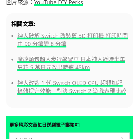
圖片來源：
YouTube DIY Perks
相關文章:
神人破解 Switch 改裝舊 3D 打印機 打印時間
由 90 分鐘變 8 分鐘
魔改麵包超人步行學習車 日本神人耗時半年
只花 5 萬日元改出時速 45km
神人改造 1 代 Switch OLED CPU 超頻加記
憶體提升效能 對決 Switch 2 遊戲表現比較
📮
更多精彩文章每日送到電子郵箱