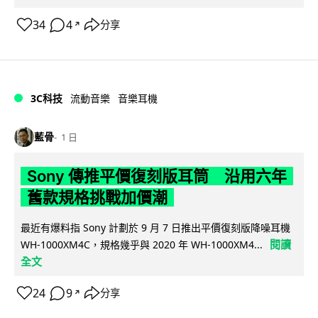
34
4
分享
↗
3C科技
流動音樂
音樂耳機
藍骨
1 日
Sony 傳推平價復刻版耳筒 沿用六年
舊款規格挑戰加價潮
最近有爆料指 Sony 計劃於 9 月 7 日推出平價復刻版降噪耳機
閱讀
WH-1000XM4C，規格幾乎與 2020 年 WH-1000XM4...
全文
24
9
分享
↗