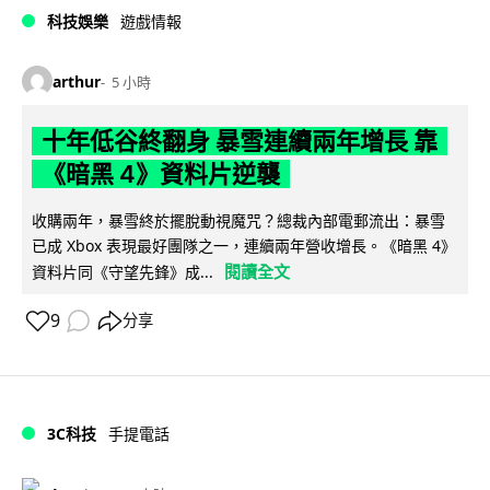
科技娛樂
遊戲情報
arthur
5 小時
十年低谷終翻身 暴雪連續兩年增長 靠
《暗黑 4》資料片逆襲
收購兩年，暴雪終於擺脫動視魔咒？總裁內部電郵流出：暴雪
已成 Xbox 表現最好團隊之一，連續兩年營收增長。《暗黑 4》
閱讀全文
資料片同《守望先鋒》成...
9
分享
3C科技
手提電話