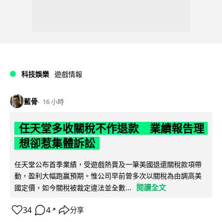
科技娛樂
遊戲情報
藍骨
16 小時
任天堂多收關稅不作退款 業績報告理
想卻惹集體訴訟
任天堂公布首季業績，受遊戲熱賣及一筆美國退還關稅款項帶
動，盈利大幅跑贏預期。惟公司早前曾多次以關稅為由調高美
閱讀全文
國定價，如今關稅被裁定違法並全數...
34
4
分享
↗