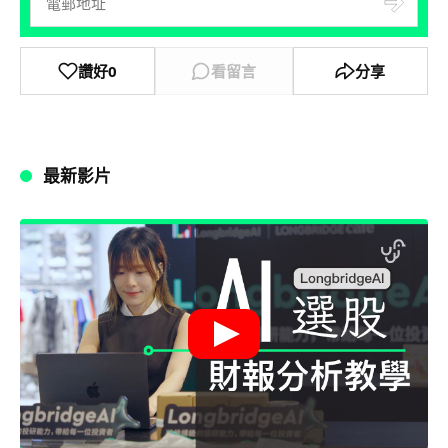
讚好
0
看留言
分享
最新影片