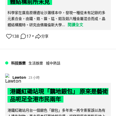
體結構前所未見
科學家在廣島原爆遺址沙灘樣本中，發現一種從未有記錄的多
元素合金，由鐵、鉻、鎳、錳、鉬及鋁六種金屬混合而成，晶
閱讀全文
體結構獨特。研究由佛羅倫斯大學...
138
17
分享
↗
科技娛樂
生活娛樂
城中熱話
Lawton
23 小時
港鐵紅磡站現「黐地銀包」 原來是藝術
品呃足全港市民兩年
港鐵紅磡站月台一個銀色「銀包」多年來一再令乘客誤以為有