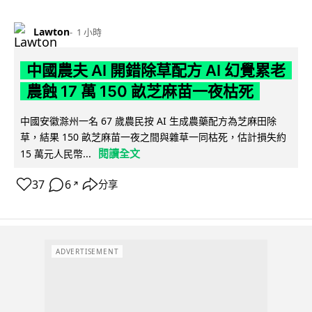
Lawton
1 小時
中國農夫 AI 開錯除草配方 AI 幻覺累老
農蝕 17 萬 150 畝芝麻苗一夜枯死
中國安徽滁州一名 67 歲農民按 AI 生成農藥配方為芝麻田除
草，結果 150 畝芝麻苗一夜之間與雜草一同枯死，估計損失約
閱讀全文
15 萬元人民幣...
37
6
分享
↗
ADVERTISEMENT