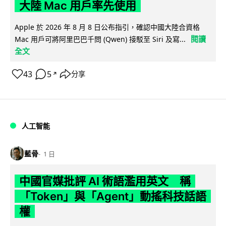
大陸 Mac 用戶率先使用
Apple 於 2026 年 8 月 8 日公布指引，確認中國大陸合資格
閱讀
Mac 用戶可將阿里巴巴千問 (Qwen) 接駁至 Siri 及寫...
全文
43
5
分享
↗
人工智能
藍骨
1 日
中國官媒批評 AI 術語濫用英文 稱
「Token」與「Agent」動搖科技話語
權