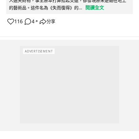
人遺失財物，事主原本打算拾起交還，卻發現原來是黏在地上
閱讀全文
的藝術品。這件名為《失而復得》的...
116
4
分享
↗
ADVERTISEMENT