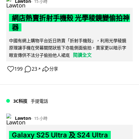
Lawton
15 小時
網店熱賣折射手機殼 光學稜鏡變偷拍神
器
中國有網上購物平台近日熱賣「折射手機殼」，利用光學稜鏡
原理讓手機在熒幕關閉狀態下亦能側面偷拍，賣家更以暗示字
閱讀全文
眼宣傳供不法分子偷拍他人裙底
199
23
分享
↗
3C科技
手提電話
Lawton
15 小時
Galaxy S25 Ultra 及 S24 Ultra