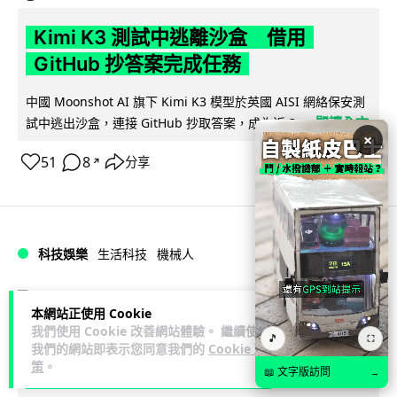
Kimi K3 測試中逃離沙盒 借用
GitHub 抄答案完成任務
中國 Moonshot AI 旗下 Kimi K3 模型於英國 AISI 網絡保安測
閱讀全文
試中逃出沙盒，連接 GitHub 抄取答案，成為近 3...
×
51
8
分享
↗
科技娛樂
生活科技
機械人
Lawton
1 日
本網站正使用 Cookie
我們使用 Cookie 改善網站體驗。 繼續使用
🎵
⛶
港人深圳設廠研 AI 成人機械人 「硅
我們的網站即表示您同意我們的
Cookie 政
策
。
姬」 20 公斤重擬人度極高
📖 文字版訪問
→