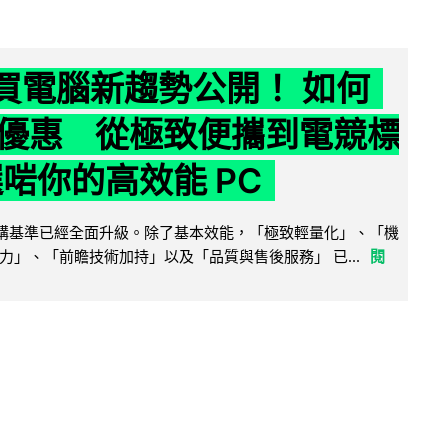
6 買電腦新趨勢公開！ 如何
優惠 從極致便攜到電競標
選啱你的高效能 PC
腦選購基準已經全面升級。除了基本效能，「極致輕量化」、「機
力」、「前瞻技術加持」以及「品質與售後服務」 已...
閱