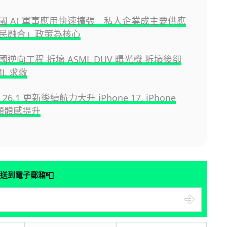
國 AI 軍事應用快速擴張 私人企業成主要供應
民融合」政策為核心
逆向工程 拆壞 ASML DUV 曝光機 拆壞後卻
ML 求救
S 26.1 更新後續航力大升 iPhone 17, iPhone
明顯體感提升
📮
送到電子郵箱