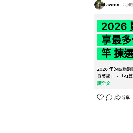
Lawton
2 小時
202
享最多
竿 揀
2026 年的電
身美學」、「AI算
讀全文
分享