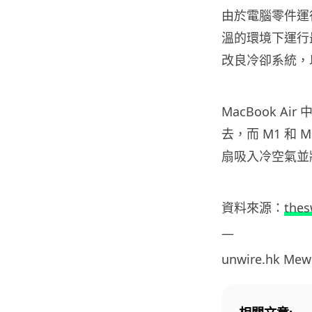
由於電腦零件運
溫的環境下運行最
改良冷卻系統，
MacBook 
去，而 M1 和 
扇吸入冷空氣並
資料
來源：
thes
—
unwire.hk
Mew