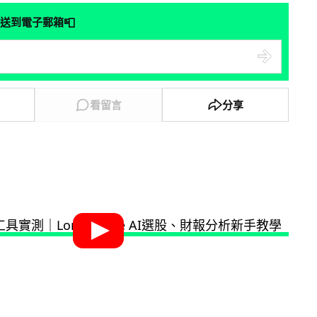
📮
送到電子郵箱
看留言
分享