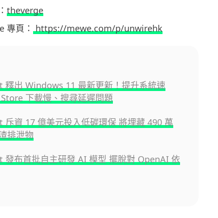
：
theverge
ewe 專頁：
https://mewe.com/p/unwirehk
oft 釋出 Windows 11 最新更新！提升系統速
Store 下載慢、搜尋延遲問題
oft 斥資 17 億美元投入低碳環保 將埋藏 490 萬
渣排泄物
oft 發布首批自主研發 AI 模型 擺脫對 OpenAI 依