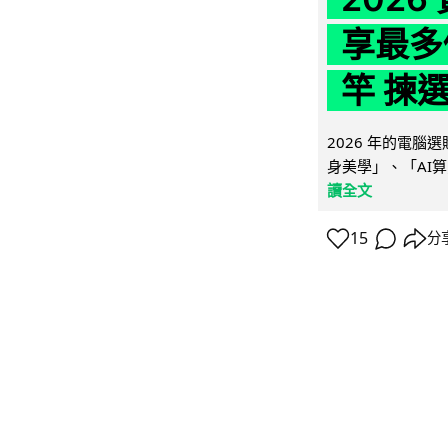
享最多
竿 揀
2026 年的電
身美學」、「AI算
讀全文
15
分