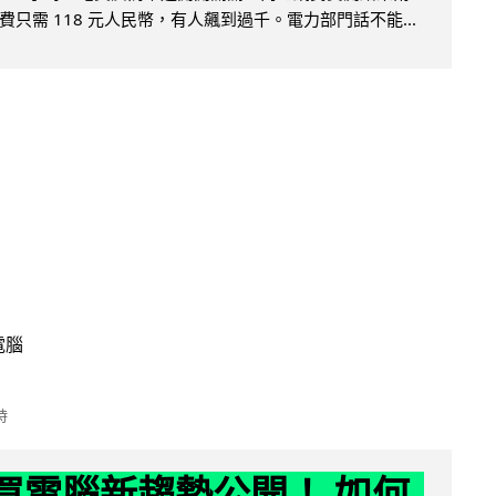
只需 118 元人民幣，有人飆到過千。電力部門話不能...
電腦
時
6 買電腦新趨勢公開！ 如何