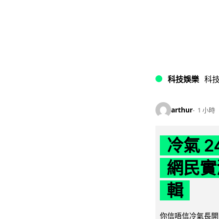
科技娛樂
科
arthur
1 小時
冷氣 
網民實
輯
你信唔信冷氣長開