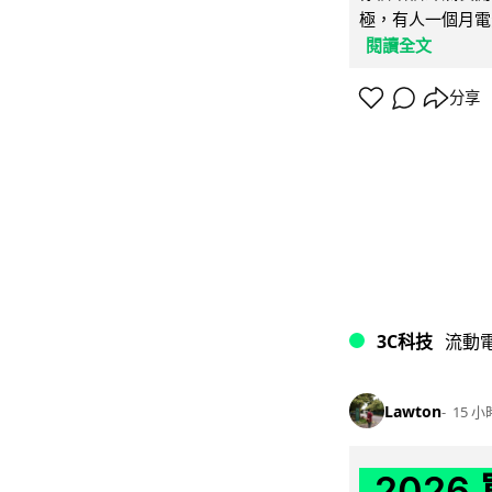
極，有人一個月電費
閱讀全文
分享
3C科技
流動
Lawton
15 小
202