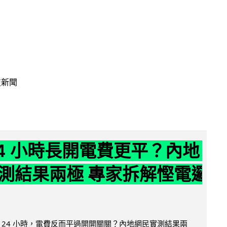
技新聞
24 小時長開電費更平？內地
測結果兩極 專家拆解慳電邏
 24 小時，電費反而平過開開關關？內地網民實測結果兩