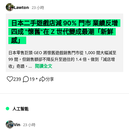
Lawton
23 小時
日本二手遊戲店減 90% 門市 業績反增
四成 "懷舊"在 Z 世代變成最潮「新鮮
感」
日本零售巨頭 GEO 將懷舊遊戲銷售門市從 1,000 間大幅減至
99 間，但銷售額卻不降反升至過往的 1.4 倍。做到「減店增
閱讀全文
收」奇蹟，...
239
19
分享
↗
人工智能
Vin
23 小時