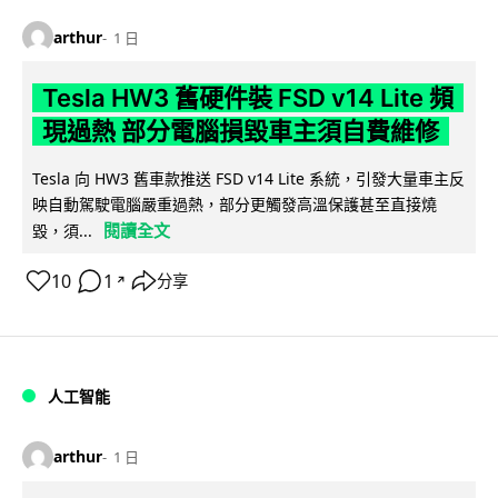
arthur
1 日
Tesla HW3 舊硬件裝 FSD v14 Lite 頻
現過熱 部分電腦損毀車主須自費維修
Tesla 向 HW3 舊車款推送 FSD v14 Lite 系統，引發大量車主反
映自動駕駛電腦嚴重過熱，部分更觸發高溫保護甚至直接燒
閱讀全文
毀，須...
10
1
分享
↗
人工智能
arthur
1 日