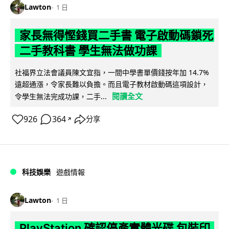
Lawton
1 日
家長無得慳錢買二手書 電子啟動碼鎖死
二手教科書 學生無法做功課
社福界立法會議員陳文宜指，一間中學書單價錢按年加 14.7%
遠超通漲，令家長難以負擔。而且電子教材啟動碼這項設計，
閱讀全文
令學生無法完成功課，二手...
926
364
分享
↗
科技娛樂
遊戲情報
Lawton
1 日
PlayStation 確認停產實體光碟 包裝印