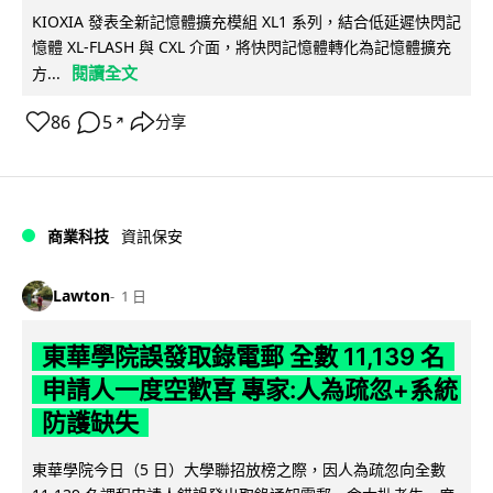
KIOXIA 發表全新記憶體擴充模組 XL1 系列，結合低延遲快閃記
憶體 XL-FLASH 與 CXL 介面，將快閃記憶體轉化為記憶體擴充
閱讀全文
方...
86
5
分享
↗
商業科技
資訊保安
Lawton
1 日
東華學院誤發取錄電郵 全數 11,139 名
申請人一度空歡喜 專家:人為疏忽+系統
防護缺失
東華學院今日（5 日）大學聯招放榜之際，因人為疏忽向全數