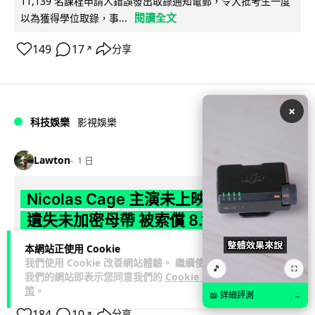
11,139 名課程申請人錯誤發出取錄通知電郵，令大批考生一度
閱讀全文
以為獲得學位取錄，事...
149
17
分享
↗
×
科技娛樂
影視娛樂
Lawton
1 日
Nicolas Cage 主演未上映電影 Netflix
遺失未加密母帶 被索償 8.19 億港元
本網站正使用 Cookie
【唔見未加密母帶咁大件事】Netflix 洛杉磯辦公室被竊，未上
我們使用 Cookie 改善網站體驗。 繼續使用
映的 Nicolas Cage 電影《Fortitude》母帶亦告失蹤。電影...
🎵
⛶
我們的網站即表示您同意我們的
Cookie 政
閱讀全文
策
。
📖 詳細評測
→
184
10
分享
↗