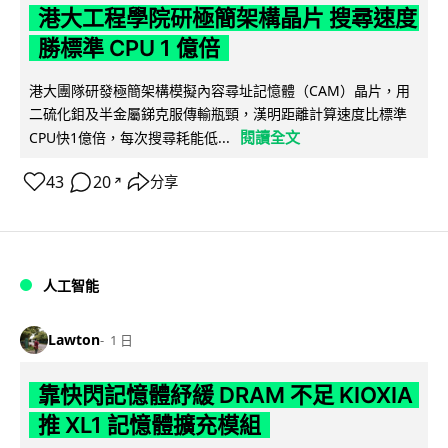
港大工程學院研極簡架構晶片 搜尋速度
勝標準 CPU 1 億倍
港大團隊研發極簡架構模擬內容尋址記憶體（CAM）晶片，用
二硫化鉬及半金屬銻克服傳輸瓶頸，漢明距離計算速度比標準
閱讀全文
CPU快1億倍，每次搜尋耗能低...
43
20
分享
↗
人工智能
Lawton
1 日
靠快閃記憶體紓緩 DRAM 不足 KIOXIA
推 XL1 記憶體擴充模組