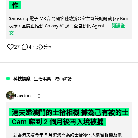
作
Samsung 電子 MX 部門顧客體驗辦公室主管兼副總裁 Jay Kim
閱讀全
表示，品牌正推動 Galaxy AI 邁向全自動化 Agent...
文
27
4
分享
↗
科技娛樂
生活娛樂
城中熱話
Lawton
1 日
港夫婦澳門的士拾相機 據為己有被的士
Cam 睇到 2 個月後再入境被捕
一對香港夫婦今年 5 月遊澳門乘的士拾獲他人遺留相機及電