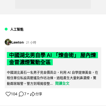
人工智能
Lawton
21 小時
中國湖北男自學 AI 「煉金術」 屋內煉
金冒濃煙驚動全區
中國湖北黃石一名男子見金價高企，利用 AI 自學提煉黃金，在
租住單位私設高壓爐及作坊冶煉，過程產生大量刺鼻濃煙，驚
閱讀全文
動鄰居報警。警方到場揭發整...
104
7
分享
↗