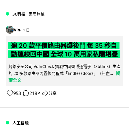
3C科技
家居無線
Vin
1 日
逾 20 款平價路由器爆後門 每 35 秒自
動連線回中國 全球 10 萬用家私隱堪憂
網絡安全公司 VulnCheck 揭發中國智博通電子（Zbtlink）生產
閱
的 20 多款路由器內置後門程式「Endlessdoors」（無盡...
讀全文
953
218
分享
↗
人工智能