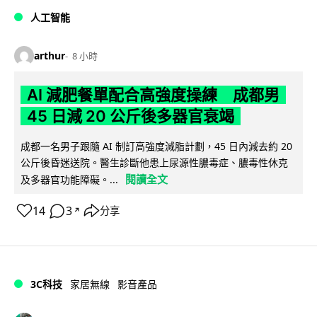
人工智能
arthur
8 小時
AI 減肥餐單配合高強度操練 成都男
45 日減 20 公斤後多器官衰竭
成都一名男子跟隨 AI 制訂高強度減脂計劃，45 日內減去約 20
公斤後昏迷送院。醫生診斷他患上尿源性膿毒症、膿毒性休克
閱讀全文
及多器官功能障礙。...
14
3
分享
↗
3C科技
家居無線
影音產品