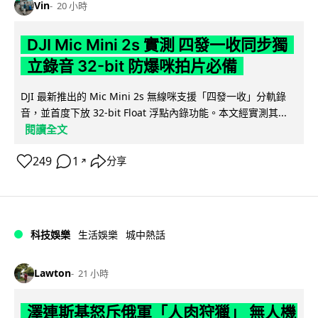
Vin
20 小時
DJI Mic Mini 2s 實測 四發一收同步獨
立錄音 32-bit 防爆咪拍片必備
DJI 最新推出的 Mic Mini 2s 無線咪支援「四發一收」分軌錄
音，並首度下放 32-bit Float 浮點內錄功能。本文經實測其...
閱讀全文
249
1
分享
↗
科技娛樂
生活娛樂
城中熱話
Lawton
21 小時
澤連斯基怒斥俄軍「人肉狩獵」 無人機