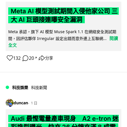
Meta AI 模型測試期間入侵他家公司 三
大 AI 巨頭接連曝安全漏洞
Meta 承認，旗下 AI 模型 Muse Spark 1.1 在網絡安全測試期
閱讀
間，因評估夥伴 Irregular 設定出錯而意外連上互聯網...
全文
132
20
分享
↗
科技娛樂
科技新聞
duncan
1 日
Audi 最慳電量產車現身 A2 e-tron 迷
彩造型曝光 快充 26 分鐘充滿 8 成電