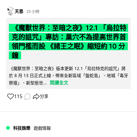
天恩
23 小時
《魔獸世界：至暗之夜》12.1 「烏拉特
克的詛咒」專訪：巢穴不為提高世界首
領門檻而設 《諸王之眠》縮短約 10 分
鐘
《魔獸世界：至暗之夜》版本更新 12.1「烏拉特克的詛咒」將
於 8 月 13 日正式上線，帶來全新區域「盤蛇島」、地城「毒牙
閱讀全文
祭壇」、新型態世...
115
分享
科技娛樂
遊戲情報