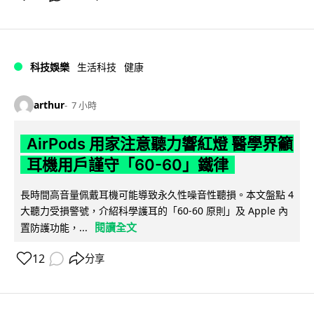
科技娛樂
生活科技
健康
arthur
7 小時
AirPods 用家注意聽力響紅燈 醫學界籲
耳機用戶謹守「60-60」鐵律
長時間高音量佩戴耳機可能導致永久性噪音性聽損。本文盤點 4
大聽力受損警號，介紹科學護耳的「60-60 原則」及 Apple 內
閱讀全文
置防護功能，...
12
分享