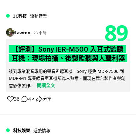
3C科技
流動音樂
89
Lawton
23 小時
【評測】Sony IER-M500 入耳式監聽
耳機：現場拍攝、後製監聽與人聲利器
談到專業混音專用的聲音監聽耳機，Sony 經典 MDR-7506 到
MDR-M1 專業錄音室耳機都為人熟悉。而現在舞台製作者與創
閱讀全文
意影像製作...
36
4
分享
↗
科技娛樂
遊戲情報