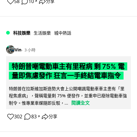
58
10
分享
↗
科技娛樂
生活娛樂
城中熱話
Vin
3 小時
特朗普嘲電動車主有里程病 剩 75% 電
量即焦慮發作 狂言一手終結電車指令
特朗普在拉斯維加斯造勢大會上公開嘲諷電動車車主患有「里
程焦慮病」，聲稱電量剩 75% 便發作，並重申已廢除電動車強
閱讀全文
制令。惟專業車媒隨即反駁，...
302
83
分享
↗