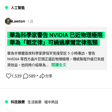
人工智能
Lawton
1 日
華為科學家警告 NVIDIA 已近物理極限
華為「韜定律」可繞過摩爾定律瓶頸
華為半導體首席科學家廖恒罕見接受近 5 小時專訪，警告
NVIDIA 等西方晶片巨頭正逼近物理極限，傳統製程升級已失經
閱讀全文
濟效益。他同時介紹華為...
1,539
589
分享
↗
科技娛樂
生活娛樂
城中熱話