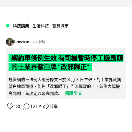
科技娛樂
生活科技
智慧城市
Lawton
20 小時
網約車條例生效 有司機暫時停工避風頭
的士業界籲白牌 "改邪歸正"
規管網約車法例大部分條文已於 8 月 3 日生效，的士業界就期
望白牌車司機，能夠「改邪歸正」回流駕駛的士。新例大幅提
閱讀全文
高罰則，首次定罪最高罰款...
180
121
分享
↗