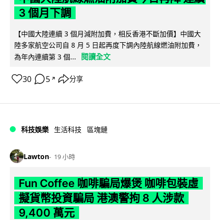
3 個月下調
【中國大陸連續 3 個月減附加費，相反香港不斷加價】中國大
陸多家航空公司自 8 月 5 日起再度下調內陸航線燃油附加費，
閱讀全文
為年內連續第 3 個...
30
5
分享
↗
科技娛樂
生活科技
區塊鏈
Lawton
19 小時
Fun Coffee 咖啡騙局爆煲 咖啡包裝虛
擬貨幣投資騙局 港澳警拘 8 人涉款
9,400 萬元