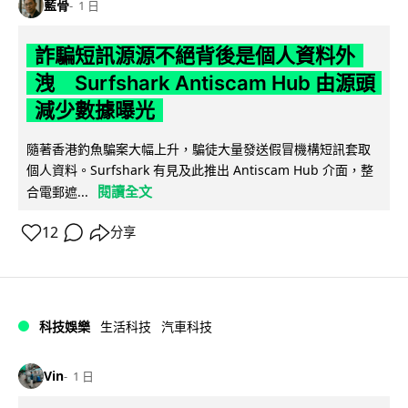
藍骨
1 日
詐騙短訊源源不絕背後是個人資料外
洩 Surfshark Antiscam Hub 由源頭
減少數據曝光
隨著香港釣魚騙案大幅上升，騙徒大量發送假冒機構短訊套取
個人資料。Surfshark 有見及此推出 Antiscam Hub 介面，整
閱讀全文
合電郵遮...
12
分享
科技娛樂
生活科技
汽車科技
Vin
1 日