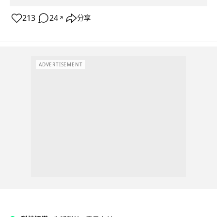
213
24
分享
↗
ADVERTISEMENT