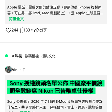
Apple 電話、電腦之間剪貼簿互聯（即是你從 iPhone 複製內
容，可在另一部 iPad, Mac 電腦貼上），是 Apple 生態重要...
閱讀全文
244
33
分享
↗
3C科技
數碼相機
攝影文化
Vin
1 日
Sony 授權鏡頭名單公佈 中國廠平價鏡
頭全數缺席 Nikon 已告唯卓仕侵權
Sony 公佈截至 2026 年 7 月的 E-Mount 鏡頭官方授權合作夥
伴名單，共 9 間夥伴入圍，包括蔡司、富士、適馬、騰龍等傳