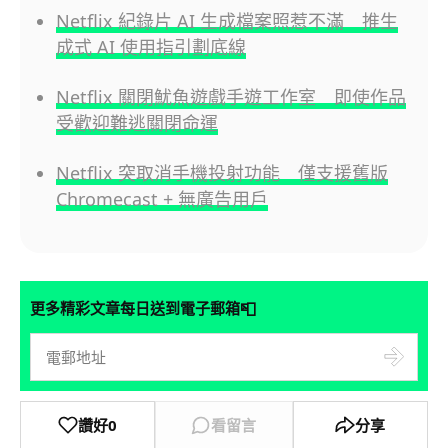
Netflix 紀錄片 AI 生成檔案照惹不滿 推生
成式 AI 使用指引劃底線
Netflix 關閉魷魚遊戲手遊工作室 即使作品
受歡迎難逃關閉命運
Netflix 突取消手機投射功能 僅支援舊版
Chromecast + 無廣告用戶
📮
更多精彩文章每日送到電子郵箱
讚好
0
看留言
分享