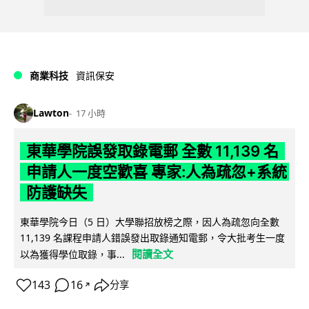
商業科技
資訊保安
Lawton
17 小時
東華學院誤發取錄電郵 全數 11,139 名
申請人一度空歡喜 專家:人為疏忽+系統
防護缺失
東華學院今日（5 日）大學聯招放榜之際，因人為疏忽向全數
11,139 名課程申請人錯誤發出取錄通知電郵，令大批考生一度
閱讀全文
以為獲得學位取錄，事...
143
16
分享
↗