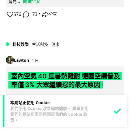
閱讀全文
統光...
576
173
分享
↗
科技娛樂
生活科技
健康
Lawton
1 日
室內空氣 40 度暑熱難耐 德國空調普及
率僅 3% 大眾繼續忍的最大原因
德國今夏持續熱浪，空調普及率僅 3%，課室溫度逼近 40 度，
本網站正使用 Cookie
全年因高溫死亡人數已升至約 9,800 人。德國及鄰國法國長期
我們使用 Cookie 改善網站體驗。 繼續使用
閱讀全文
抗拒安裝空調背後...
我們的網站即表示您同意我們的
Cookie 政
策
。
136
22
分享
↗