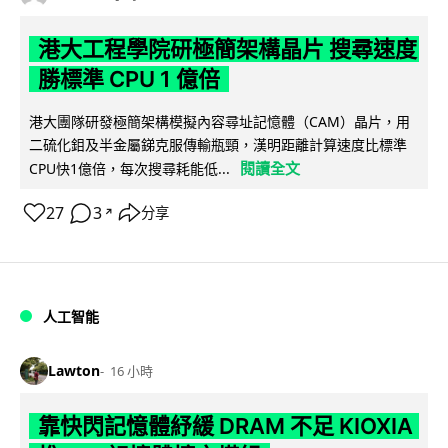
港大工程學院研極簡架構晶片 搜尋速度
勝標準 CPU 1 億倍
港大團隊研發極簡架構模擬內容尋址記憶體（CAM）晶片，用
二硫化鉬及半金屬銻克服傳輸瓶頸，漢明距離計算速度比標準
閱讀全文
CPU快1億倍，每次搜尋耗能低...
27
3
分享
↗
人工智能
Lawton
16 小時
靠快閃記憶體紓緩 DRAM 不足 KIOXIA