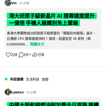
Vin
19 小時
港大研原子級新晶片 AI 搜尋速度提升
一億倍 手機人臉識別免上雲端
香港大學團隊成功研發原子級厚度的「模擬存內搜尋」晶片，
比傳統 CPU 搜尋速度快約 1 億倍，延遲低至 36 皮秒（即
閱讀全文
0.00000000...
328
69
分享
↗
科技娛樂
生活科技
旅遊
Lawton
19 小時
中國大陸航線燃油附加費今日再降 連續