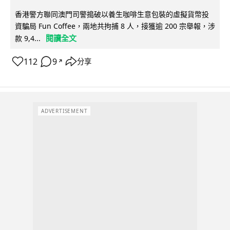
香港警方聯同澳門司警搗破以養生咖啡生意包裝的虛擬貨幣投
資騙局 Fun Coffee，兩地共拘捕 8 人，接獲逾 200 宗舉報，涉
閱讀全文
款 9,4...
112
9
分享
↗
ADVERTISEMENT