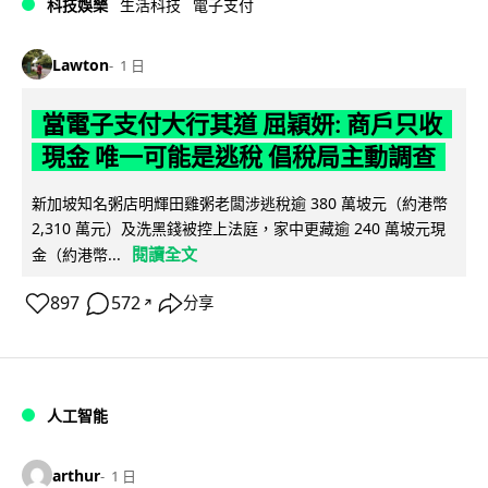
科技娛樂
生活科技
電子支付
Lawton
1 日
當電子支付大行其道 屈穎妍: 商戶只收
現金 唯一可能是逃稅 倡稅局主動調查
新加坡知名粥店明輝田雞粥老闆涉逃稅逾 380 萬坡元（約港幣
2,310 萬元）及洗黑錢被控上法庭，家中更藏逾 240 萬坡元現
閱讀全文
金（約港幣...
897
572
分享
↗
人工智能
arthur
1 日