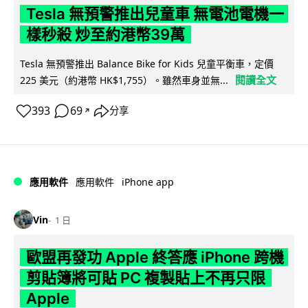
Tesla 無預警推出兒童車 無電池電機一
樣秒殺 炒至約港幣39萬
Tesla 無預警推出 Balance Bike for Kids 兒童平衡車，定價
閱讀全文
225 美元（約港幣 HK$1,755）。雖然車身並無...
393
69
分享
↗
iPhone app
應用軟件
應用軟件
Vin
1 日
歐盟再發功 Apple 終答應 iPhone 跨機
剪貼簿將可貼 PC 複製貼上不再只限
Apple