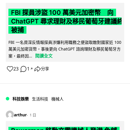
FBI 探員涉盜 100 萬美元加密幣 向
ChatGPT 尋求理財及移民葡萄牙建議終
被捕
FBI 一名資深反情報探員涉嫌利用職務之便盜取敵對國家近 100
萬美元加密貨幣，事後更向 ChatGPT 諮詢理財及移民葡萄牙方
閱讀全文
案，最終因...
23
1
分享
↗
科技娛樂
生活科技
機械人
arthur
1 日