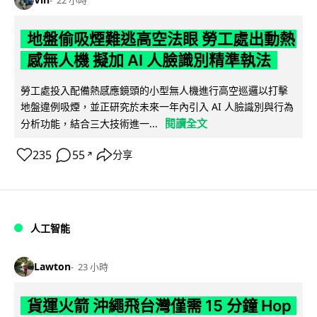
22 小時
地盤偷吸煙難逃高空法眼 勞工處出動熱
感無人機 擬加 AI 人臉識別精準執法
勞工處投入配備熱感應鏡頭的小型無人機進行高空巡邏以打擊
地盤違例吸煙，並正研究於未來一年內引入 AI 人臉識別與行為
閱讀全文
分析功能，結合三大技術進一...
235
55
分享
↗
人工智能
Lawton
23 小時
貨運火箭 沖繩飛台灣僅需 15 分鐘 Hop