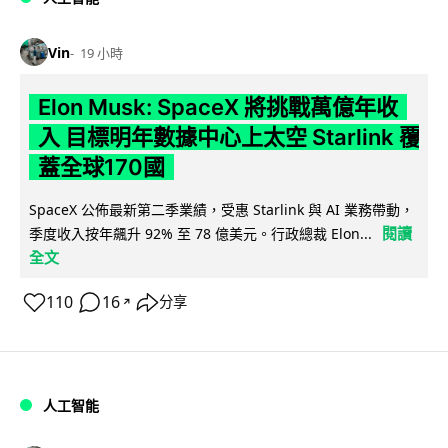
Vin
19 小時
Elon Musk: SpaceX 將挑戰萬億年收
入 目標明年數據中心上太空 Starlink 覆
蓋全球170國
SpaceX 公佈最新第二季業績，受惠 Starlink 與 AI 業務帶動，
閱讀
季度收入按年飆升 92% 至 78 億美元。行政總裁 Elon...
全文
110
16
分享
↗
人工智能