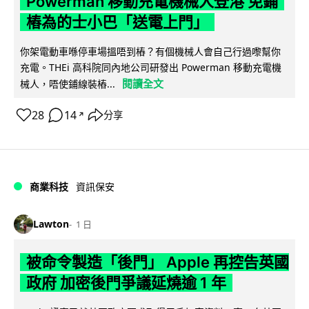
Powerman 移動充電機械人登港 免鋪
樁為的士小巴「送電上門」
你架電動車喺停車場搵唔到樁？有個機械人會自己行過嚟幫你
充電。THEi 高科院同內地公司研發出 Powerman 移動充電機
閱讀全文
械人，唔使鋪線裝樁...
28
14
分享
↗
商業科技
資訊保安
Lawton
1 日
被命令製造「後門」 Apple 再控告英國
政府 加密後門爭議延燒逾 1 年